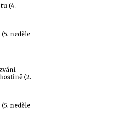
tu (4.
(5. neděle
ozváni
ostině (2.
(5. neděle