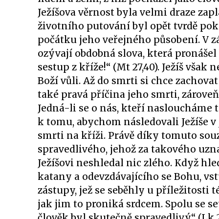
Ježíšova věrnost byla velmi draze zap
životního putování byl opět tvrdě po
počátku jeho veřejného působení. V z
ozývají obdobná slova, která pronášel 
sestup z kříže!“ (Mt 27,40). Ježíš vša
Boží vůli. Až do smrti si chce zachova
také pravá příčina jeho smrti, zároveň
Jedná-li se o nás, kteří nasloucháme
k tomu, abychom následovali Ježíše v j
smrti na kříži. Právě díky tomuto sou
spravedlivého, jehož za takového uznal
Ježíšovi neshledal nic zlého. Když hl
katany a odevzdávajícího se Bohu, v
zástupy, jež se seběhly u příležitosti t
jak jim to proniká srdcem. Spolu se 
člověk byl skutečně spravedlivý“ (Lk 2