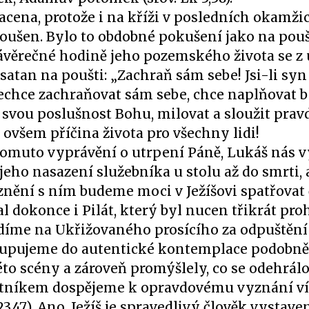
lacena, protože i na kříži v posledních okamži
koušen. Bylo to obdobné pokušení jako na pouš
ávěrečné hodině jeho pozemského života se z ú
satan na poušti: „Zachraň sám sebe! Jsi-li syn 
k nechce zachraňovat sám sebe, chce naplňovat 
t svou poslušnost Bohu, milovat a sloužit pravd
 ovšem příčina života pro všechny lidi!
 tomuto vyprávění o utrpení Páně, Lukáš nás v
eho nasazení služebníka u stolu až do smrti, a
znění s ním budeme moci v Ježíšovi spatřovat
 dokonce i Pilát, který byl nucen třikrát proh
edíme na Ukřižovaného prosícího za odpuštění
stupujeme do autentické kontemplace podobně
éto scény a zároveň promýšlely, co se odehrálo, 
setníkem dospějeme k opravdovému vyznání ví
3,47). Ano, Ježíš je spravedlivý člověk vystave