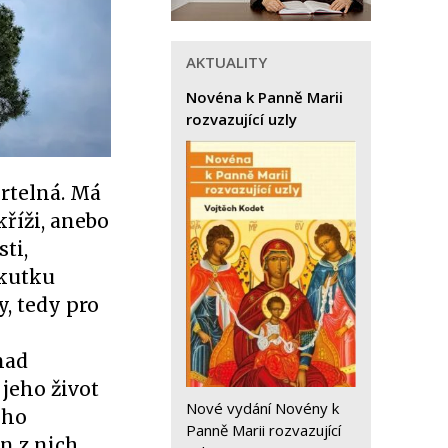
AKTUALITY
Novéna k Panně Marii
rozvazující uzly
rtelná. Má
kříži, anebo
sti,
skutku
y, tedy pro
nad
 jeho život
Nové vydání Novény k
eho
Panně Marii rozvazující
en z nich