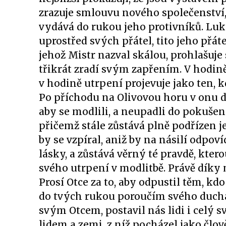
zrazuje smlouvu nového společenství,
vydává do rukou jeho protivníků. Luká
uprostřed svých přátel, tito jeho přáte
jehož Mistr nazval skálou, prohlašuje
třikrát zradí svým zapřením. V hodině
v hodině utrpení projevuje jako ten,
Po příchodu na Olivovou horu v onu d
aby se modlili, a neupadli do pokušen
přičemž stále zůstává plně podřízen jeh
by se vzpíral, aniž by na násilí odpoví
lásky, a zůstává věrný té pravdě, kter
svého utrpení v modlitbě. Právě díky 
Prosí Otce za to, aby odpustil těm, kdo
do tvých rukou poroučím svého ducha“ (
svým Otcem, postavil nás lidi i celý sv
lidem a zemi, z níž pocházel jako člov