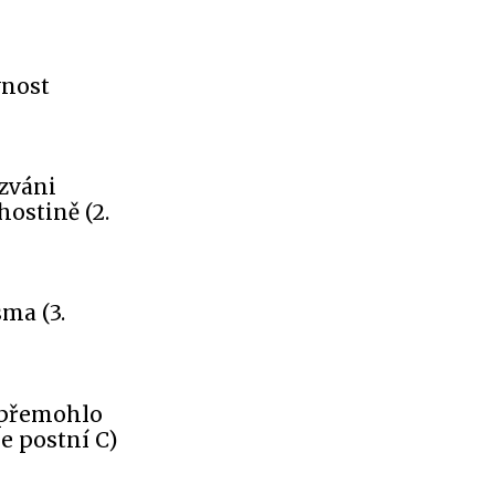
vnost
ozváni
ostině (2.
sma (3.
é přemohlo
le postní C)