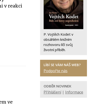
i v reakci
P. Vojtěch Kodet v
obsáhlém knižním
rozhovoru líčí svůj
životní příběh.
LÍBÍ SE VÁM NÁŠ WEB?
Podpořte nás
ODBĚR NOVINEK
Přihlášení
|
Informace
vem ve