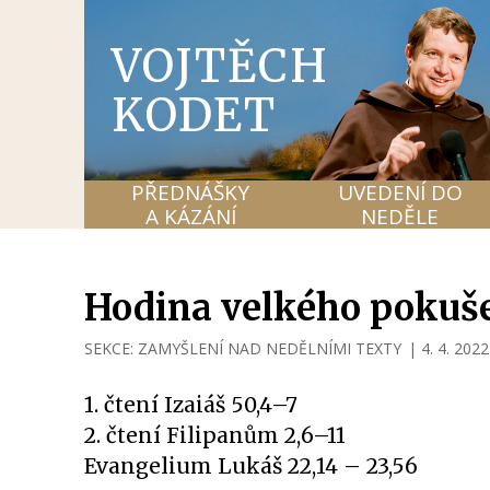
VOJTĚCH
KODET
PŘEDNÁŠKY
UVEDENÍ DO
A KÁZÁNÍ
NEDĚLE
Hodina velkého pokuše
SEKCE:
ZAMYŠLENÍ NAD NEDĚLNÍMI TEXTY
|
4. 4. 2022
1. čtení Izaiáš 50,4–7
2. čtení Filipanům 2,6–11
Evangelium Lukáš 22,14 – 23,56