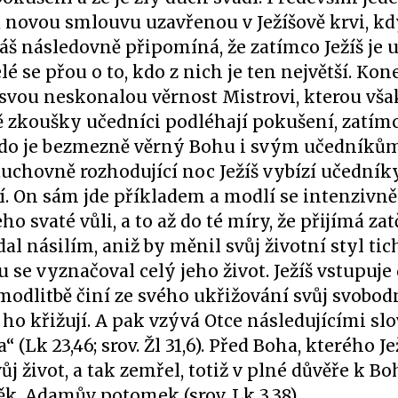
 novou smlouvu uzavřenou v Ježíšově krvi, kd
š následovně připomíná, že zatímco Ježíš je u
lé se přou o to, kdo z nich je ten největší. Kon
 svou neskonalou věrnost Mistrovi, kterou vša
 zkoušky učedníci podléhají pokušení, zatímc
 kdo je bezmezně věrný Bohu i svým učedníkům
uchovně rozhodující noc Ježíš vybízí učedník
í. On sám jde příkladem a modlí se intenzivně 
o svaté vůli, a to až do té míry, že přijímá zat
dal násilím, aniž by měnil svůj životní styl tic
ou se vyznačoval celý jeho život. Ježíš vstupuj
modlitbě činí ze svého ukřižování svůj svobo
 ho křižují. A pak vzývá Otce následujícími slo
Lk 23,46; srov. Žl 31,6). Před Boha, kterého J
ůj život, a tak zemřel, totiž v plné důvěře k Bo
ěk, Adamův potomek (srov. Lk 3,38).