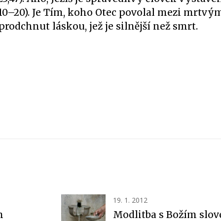
,10–20). Je Tím, koho Otec povolal mezi mrtvým
 prodchnut láskou, jež je silnější než smrt.
19. 1. 2012
m
Modlitba s Božím slo