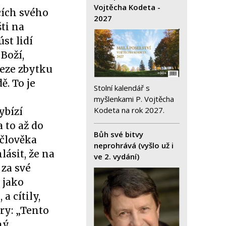
Vojtěcha Kodeta -
cích svého
2027
ti na
st lidí
Boží,
beze zbytku
ě. To je
Stolní kalendář s
myšlenkami P. Vojtěcha
Kodeta na rok 2027.
ybízí
 to až do
Bůh své bitvy
 člověka
neprohrává (vyšlo už i
lásit, že na
ve 2. vydání)
 za své
 jako
a cítily,
ry: „Tento
ný