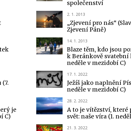
společenství
2. 1. 2013
t
„Zjevení pro nás“ (Sla
Zjevení Páně)
14. 1. 2013
tek
Blaze těm, kdo jsou p
k Beránkově svatební h
neděle v mezidobí C)
17. 1. 2022
 (7.
Ježíš jako naplnění Pí
neděle v mezidobí C)
28. 2. 2022
terý je
A to je vítězství, kter
í C)
svět: naše víra (1. nedě
21. 3. 2022