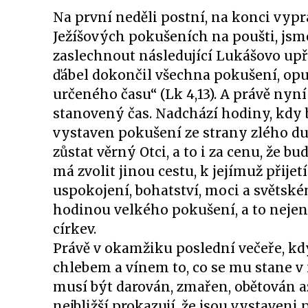
Na první neděli postní, na konci vypr
Ježíšových pokušeních na poušti, js
zaslechnout následující Lukášovo up
ďábel dokončil všechna pokušení, opus
určeného času“ (Lk 4,13). A právě nyn
stanovený čas. Nadchází hodiny, kdy 
vystaven pokušení ze strany zlého du
zůstat věrný Otci, a to i za cenu, že 
má zvolit jinou cestu, k jejímuž přijet
uspokojení, bohatství, moci a světsk
hodinou velkého pokušení, a to nejeno
církev.
Právě v okamžiku poslední večeře, kdy
chlebem a vínem to, co se mu stane v 
musí být darován, zmařen, obětován až
nejbližší prokazují, že jsou vystaveni