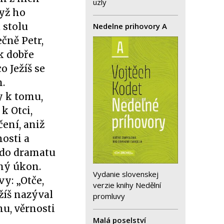
uzly
yž ho
 stolu
Nedelne prihovory A
ečně Petr,
k dobře
o Ježíš se
.
y k tomu,
k Otci,
čení, aniž
hosti a
e do dramatu
dný úkon.
Vydanie slovenskej
vy: „Otče,
verzie knihy Nedělní
ežíš nazýval
promluvy
hu, věrnosti
Malá poselství