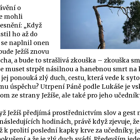
ávění o
me mohli
řesnění: „Když
til ho až do
í se naplnil onen
bude Ježíš znovu
cha, a bude to strašlivá zkouška – zkouška sm
bude muset strpět násilnou a hanebnou smrt na 
í jej ponouká zlý duch, cestu, která vede k syto
ému úspěchu? Utrpení Páně podle Lukáše je v
m ze strany Ježíše, ale také pro jeho učedník
ž Ježíš předjímá prostřednictvím slov a gest 
následujících hodinách, právě když zjevuje, že
 k prolití poslední kapky krve za učedníky, j
 pokušení a že je zlý duch svádí. Především jed