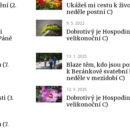
ní (2.
Ukážeš mi cestu k živo
neděle postní C)
9. 5. 2022
i
Dobrotivý je Hospodin 
Páně
velikonoční C)
13. 1. 2025
 (7.
Blaze těm, kdo jsou p
k Beránkově svatební h
neděle v mezidobí C)
12. 5. 2025
ti (3.
Dobrotivý je Hospodin 
velikonoční C)
 (7.