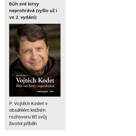
Bůh své bitvy
neprohrává (vyšlo už i
ve 2. vydání)
P. Vojtěch Kodet v
obsáhlém knižním
rozhovoru líčí svůj
životní příběh.