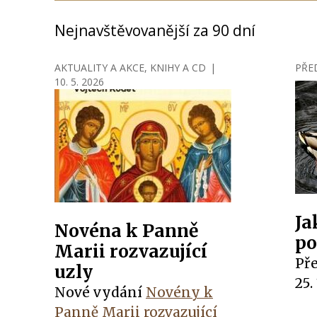
Nejnavštěvovanější za 90 dní
AKTUALITY A AKCE
,
KNIHY A CD
|
PŘE
10. 5. 2026
Ja
Novéna k Panně
po
Marii rozvazující
Př
uzly
25.
Nové vydání
Novény k
Panně Marii rozvazující