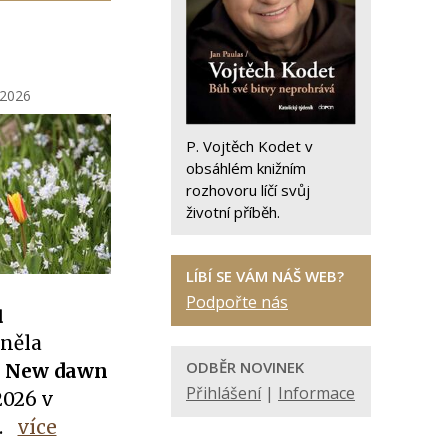
 2026
P. Vojtěch Kodet v
obsáhlém knižním
rozhovoru líčí svůj
životní příběh.
LÍBÍ SE VÁM NÁŠ WEB?
Podpořte nás
u
něla
ODBĚR NOVINEK
i
New dawn
Přihlášení
|
Informace
2026 v
.
více