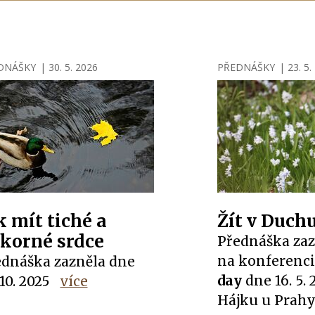
DNÁŠKY
|
30. 5. 2026
PŘEDNÁŠKY
|
23. 5.
k mít tiché a
Žít v Duch
korné srdce
Přednáška zaz
na konferenc
ednáška zazněla dne
day
dne 16. 5. 
 10. 2025
více
Hájku u Prahy