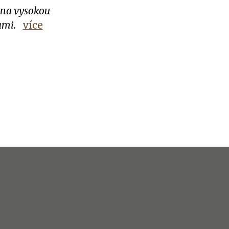
e na vysokou
sami.
více