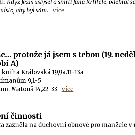
21:
Když Ježíš uslyšel o smrti Jana Křtitele, odebral s
ísto, aby byl sám.
více
e… protože já jsem s tebou (19. neděl
bí A)
 1. kniha Královská 19,9a.11-13a
 Římanům 9,1-5
um: Matouš 14,22-33
více
ní činnosti
a zazněla na duchovní obnově pro manžele v 