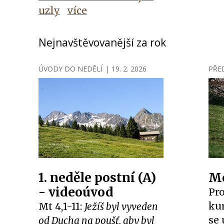
uzly
více
Nejnavštěvovanější za rok
ÚVODY DO NEDĚLÍ
|
19. 2. 2026
PŘE
1. neděle postní (A)
Mo
- videoúvod
Pr
kur
Mt 4,1-11:
Ježíš byl vyveden
se 
od Ducha na poušť, aby byl