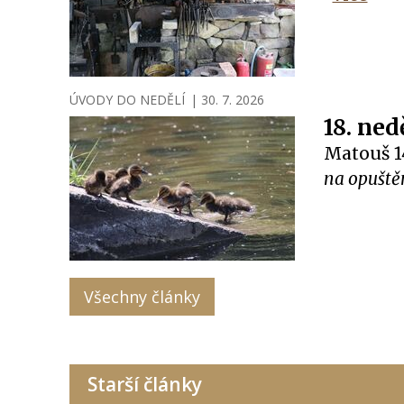
ÚVODY DO NEDĚLÍ
|
30. 7. 2026
18. ned
Matouš 1
na opuště
Všechny články
Starší články