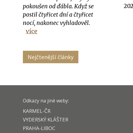
202
pokoušen od ďábla. Když se
postil čtyřicet dní a čtyřicet
nocí, nakonec vyhladověl.
více
Nejčtenější články
Odkazy na jiné weby:
KARMEL-ČR
VYDERSKÝ KLÁŠTER
PRAHA-LIBOC