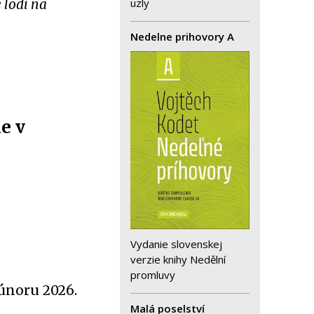
e lodí na
uzly
Nedelne prihovory A
e v
Vydanie slovenskej
verzie knihy Nedělní
promluvy
únoru 2026.
Malá poselství