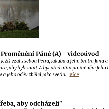
 Proměnění Páně (A) - videoúvod
:
Ježíš vzal s sebou Petra, Jakuba a jeho bratra Jana a
ru, aby byli sami. A byl před nimi proměněn: jeho t
e a jeho oděv zbělel jako světlo.
více
třeba, aby odcházeli"