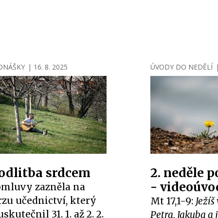
DNÁŠKY
|
16. 8. 2025
ÚVODY DO NEDĚLÍ
dlitba srdcem
2. neděle p
- videoúvo
omluvy zazněla na
zu učednictví, který
Mt 17,1-9:
Ježíš
uskutečnil 31. 1. až 2. 2.
Petra, Jakuba a 