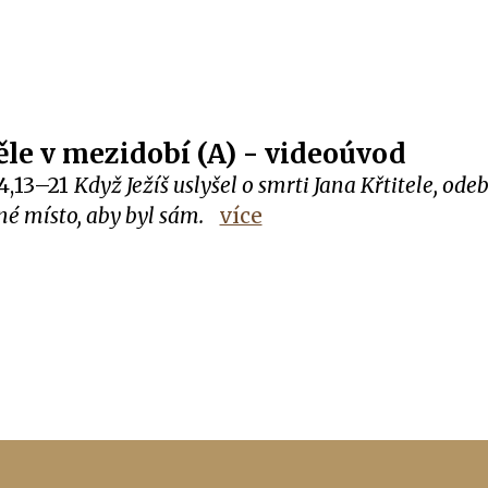
ěle v mezidobí (A) - videoúvod
4,13–21
Když Ježíš uslyšel o smrti Jana Křtitele, odeb
né místo, aby byl sám.
více