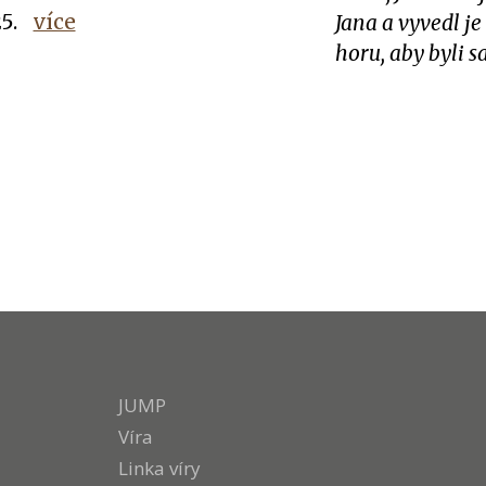
5.
více
Jana a vyvedl j
horu, aby byli 
JUMP
Víra
Linka víry