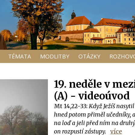
TÉMATA
MODLITBY
OTÁZKY
ROZHOV
19. neděle v mez
(A) - videoúvod
Mt 14,22-33:
Když Ježíš nasytil
hned potom přiměl učedníky, a
na loď a jeli před ním na druhý
on rozpustí zástupy.
více