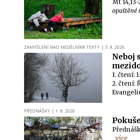
Mt 14,13-
opuštěné m
ZAMYŠLENÍ NAD NEDĚLNÍMI TEXTY
|
3. 8. 2026
Neboj s
mezido
1. čtení:
2. čtení:
Evangeli
PŘEDNÁŠKY
|
1. 8. 2026
Pokuše
Přednášk
více