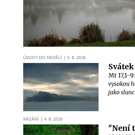
ÚVODY DO NEDĚLÍ
|
5. 8. 2026
Svátek
Mt 17,1-9
vysokou ho
jako slunc
KÁZÁNÍ
|
4. 8. 2026
"Není 