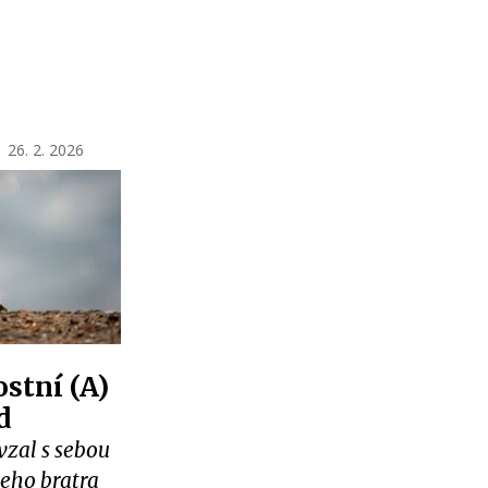
|
26. 2. 2026
ostní (A)
d
 vzal s sebou
jeho bratra