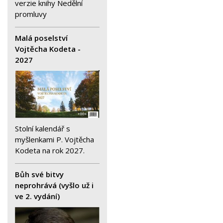
verzie knihy Nedělní
promluvy
Malá poselství
Vojtěcha Kodeta -
2027
Stolní kalendář s
myšlenkami P. Vojtěcha
Kodeta na rok 2027.
Bůh své bitvy
neprohrává (vyšlo už i
ve 2. vydání)