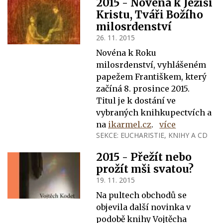
2015 - Novéna k Ježíši
Kristu, Tváři Božího
milosrdenství
26. 11. 2015
Novéna k Roku
milosrdenství, vyhlášeném
papežem Františkem, který
začíná 8. prosince 2015.
Titul je k dostání ve
vybraných knihkupectvích a
na
ikarmel.cz
.
více
SEKCE:
EUCHARISTIE
,
KNIHY A CD
2015 - Přežít nebo
prožít mši svatou?
19. 11. 2015
Na pultech obchodů se
objevila další novinka v
podobě knihy Vojtěcha