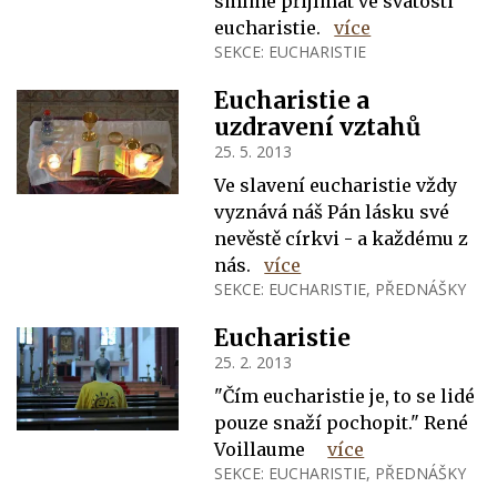
smíme přijímat ve svátosti
eucharistie.
více
SEKCE:
EUCHARISTIE
Eucharistie a
uzdravení vztahů
25. 5. 2013
Ve slavení eucharistie vždy
vyznává náš Pán lásku své
nevěstě církvi - a každému z
nás.
více
SEKCE:
EUCHARISTIE
,
PŘEDNÁŠKY
Eucharistie
25. 2. 2013
"Čím eucharistie je, to se lidé
pouze snaží pochopit." René
Voillaume
více
SEKCE:
EUCHARISTIE
,
PŘEDNÁŠKY