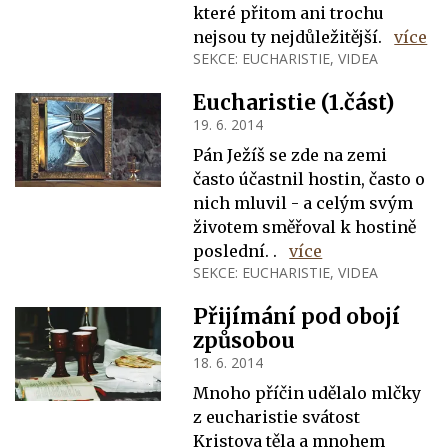
které přitom ani trochu
nejsou ty nejdůležitější.
více
SEKCE:
EUCHARISTIE
,
VIDEA
Eucharistie (1.část)
19. 6. 2014
Pán Ježíš se zde na zemi
často účastnil hostin, často o
nich mluvil - a celým svým
životem směřoval k hostině
poslední.
.
více
SEKCE:
EUCHARISTIE
,
VIDEA
Přijímání pod obojí
způsobou
18. 6. 2014
Mnoho příčin udělalo mlčky
z eucharistie svátost
Kristova těla a mnohem