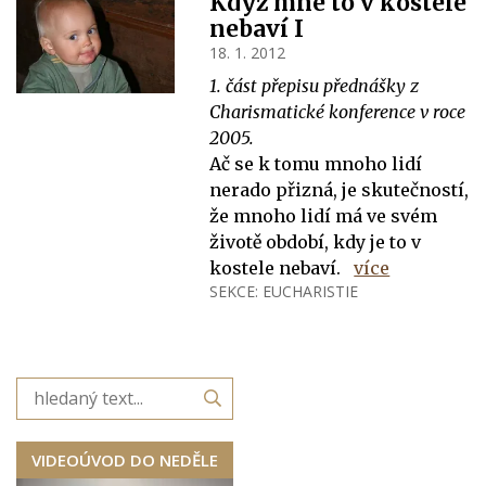
Když mne to v kostele
nebaví I
18. 1. 2012
1. část přepisu přednášky z
Charismatické konference v roce
2005.
Ač se k tomu mnoho lidí
nerado přizná, je skutečností,
že mnoho lidí má ve svém
životě období, kdy je to v
kostele nebaví.
více
SEKCE:
EUCHARISTIE
VIDEOÚVOD DO NEDĚLE