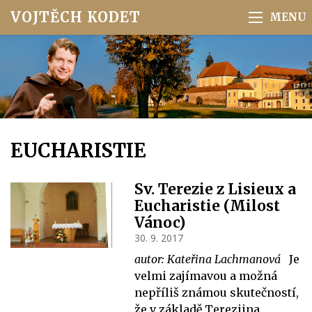
VOJTĚCH KODET
EUCHARISTIE
Sv. Terezie z Lisieux a
Eucharistie (Milost
Vánoc)
30. 9. 2017
autor: Kateřina Lachmanová
Je
velmi zajímavou a možná
nepříliš známou skutečností,
že v základě Tereziina