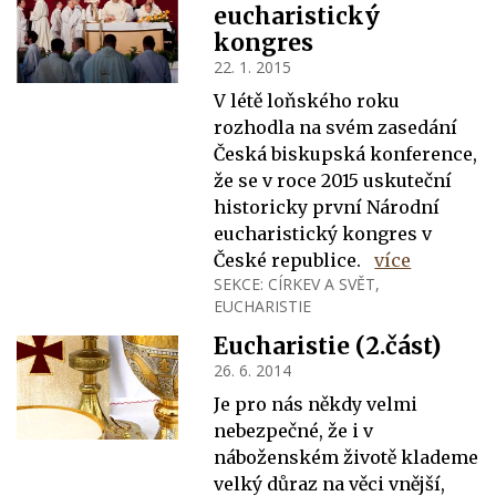
eucharistický
kongres
22. 1. 2015
V létě loňského roku
rozhodla na svém zasedání
Česká biskupská konference,
že se v roce 2015 uskuteční
historicky první Národní
eucharistický kongres v
České republice.
více
SEKCE:
CÍRKEV A SVĚT
,
EUCHARISTIE
Eucharistie (2.část)
26. 6. 2014
Je pro nás někdy velmi
nebezpečné, že i v
náboženském životě klademe
velký důraz na věci vnější,