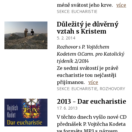
méně svátost jeho krve.
více
SEKCE:
EUCHARISTIE
Důležitý je důvěrný
vztah s Kristem
5. 2. 2014
Rozhovor s P. Vojtěchem
Kodetem O.Carm. pro Katolický
týdeník 2/2014
Ze sedmi svátostí je právě
eucharistie tou nejčastěji
přijímanou.
více
SEKCE:
EUCHARISTIE
,
ROZHOVORY
2013 - Dar eucharistie
17. 6. 2013
V těchto dnech vyšlo nové CD
přednášek P. Vojtěcha Kodeta
ve formátu MP3 s názvem