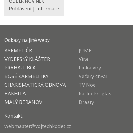
ODBĚR NOVINEK
Přihlášení
|
Informace
Odkazy na jiné weby:
KARMEL-ČR
JUMP
VYDERSKÝ KLÁŠTER
Víra
PRAHA-LIBOC
Linka víry
BOSÉ KARMELITKY
Večery chval
CHARISMATICKÁ OBNOVA
TV Noe
BAKHITA
Radio Proglas
MALÝ BERANOV
Drasty
Kontakt:
webmaster@vojtechkodet.cz