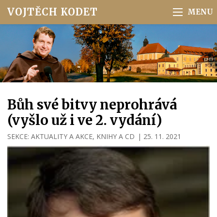
VOJTĚCH KODET
Bůh své bitvy neprohrává
(vyšlo už i ve 2. vydání)
SEKCE:
AKTUALITY A AKCE
,
KNIHY A CD
|
25. 11. 2021