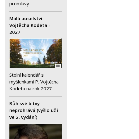
promluvy
Malá poselství
Vojtěcha Kodeta -
2027
Stolní kalendář s
myšlenkami P. Vojtěcha
Kodeta na rok 2027.
Bůh své bitvy
neprohrává (vyšlo už i
ve 2. vydání)