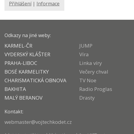
Přihlášení
|
Informace
Odkazy na jiné weby:
KARMEL-ČR
JUMP
VYDERSKÝ KLÁŠTER
Víra
PRAHA-LIBOC
Linka víry
BOSÉ KARMELITKY
Večery chval
CHARISMATICKÁ OBNOVA
TV Noe
BAKHITA
Radio Proglas
MALÝ BERANOV
Drasty
Kontakt:
webmaster@vojtechkodet.cz