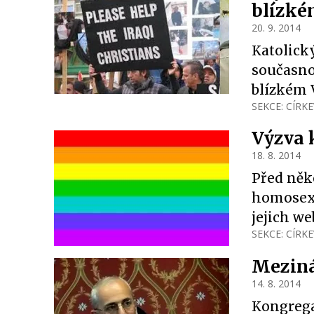
blízké
20. 9. 2014
Katolick
současno
blízkém 
SEKCE:
CÍRKE
Výzva 
18. 8. 2014
Před něk
homosexua
jejich we
SEKCE:
CÍRKE
Meziná
14. 8. 2014
Kongregac