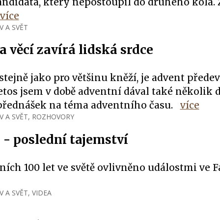
andidáta, který nepostoupil do druhého kola. Z
více
V A SVĚT
 věcí zavírá lidská srdce
stejně jako pro většinu kněží, je advent před
Letos jsem v době adventní dával také několik
přednášek na téma adventního času.
více
V A SVĚT
,
ROZHOVORY
 - poslední tajemství
ních 100 let ve světě ovlivněno událostmi ve 
V A SVĚT
,
VIDEA