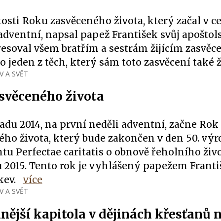
tosti Roku zasvěceného života, který začal v ce
 adventní, napsal papež František svůj apoštols
resoval všem bratřím a sestrám žijícím zasvěc
o jeden z těch, který sám toto zasvěcení také ž
V A SVĚT
svěceného života
padu 2014, na první neděli adventní, začne Rok
ého života, který bude zakončen v den 50. výr
 Perfectae caritatis o obnově řeholního život
u 2015. Tento rok je vyhlášený papežem Frant
kev.
více
V A SVĚT
nější kapitola v dějinách křesťanů 