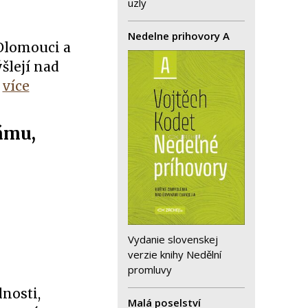
uzly
Nedelne prihovory A
 Olomouci a
šlejí nad
více
lámu,
Vydanie slovenskej
verzie knihy Nedělní
promluvy
lnosti,
Malá poselství