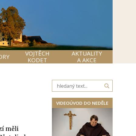
VOJTĚCH
AKTUALITY
ORY
KODET
A AKCE
VIDEOÚVOD DO NEDĚLE
í měli