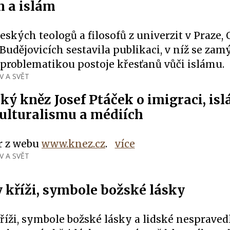
n a islám
eských teologů a filosofů z univerzit v Praze,
udějovicích sestavila publikaci, v níž se zamý
 problematikou postoje křesťanů vůči islámu.
V A SVĚT
ký kněz Josef Ptáček o imigraci, is
ulturalismu a médiích
r z webu
www.knez.cz
.
více
V A SVĚT
v kříži, symbole božské lásky
říži, symbole božské lásky a lidské nespraved