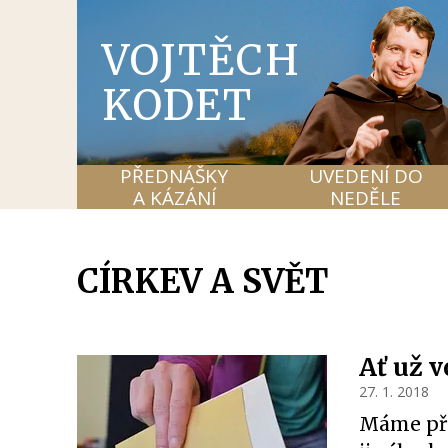
VOJTĚCH
KODET
PŘEDNÁŠKY
UVEDENÍ DO
A KÁZÁNÍ
NEDĚLE
CÍRKEV A SVĚT
Ať už 
27. 1. 2018
Máme pře