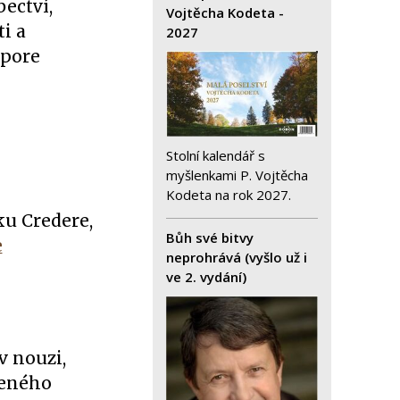
ectví,
Vojtěcha Kodeta -
i a
2027
apore
Stolní kalendář s
myšlenkami P. Vojtěcha
Kodeta na rok 2027.
ku Credere,
Bůh své bitvy
e
neprohrává (vyšlo už i
ve 2. vydání)
v nouzi,
šeného