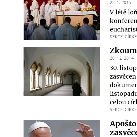
22. 1. 2015
V létě l
konferen
eucharis
SEKCE:
CÍRKE
Zkoum
20. 12. 2014
30. listo
zasvěcen
dokumentu
listopad
celou cír
SEKCE:
CÍRKE
Apošto
zasvěc