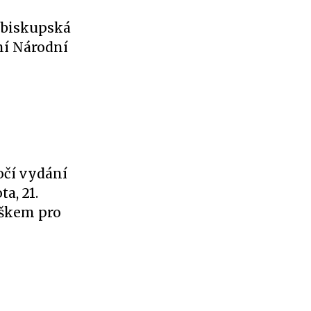
 biskupská
ní Národní
očí vydání
a, 21.
iškem pro