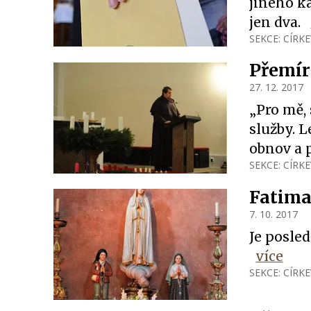
jiného k
jen dva.
SEKCE:
CÍRKE
Přemíra
27. 12. 2017
„Pro mě, 
služby. 
obnov a 
SEKCE:
CÍRKE
Fatima
7. 10. 2017
Je posled
více
SEKCE:
CÍRKE