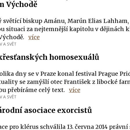
m Východě
ý světící biskup Amánu, Marún Elias Lahham, 
u situaci za nejtemnější kapitolu v dějinách 
Východě.
více
V A SVĚT
křesťanských homosexuálů
olika dny se v Praze konal festival Prague Pri
lity se zamýšlí otec František z libocké farn
bu přebíráme celý text.
více
V A SVĚT
rodní asociace exorcistů
e pro klérus schválila 13. června 2014 právní 