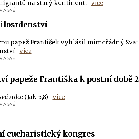
imigrantů na starý kontinent.
více
V A SVĚT
ilosrdenství
erou papež František vyhlásil mimořádný Svat
nství
více
V A SVĚT
tví papeže Františka k postní době 
svá srdce
(Jak 5,8)
více
V A SVĚT
í eucharistický kongres