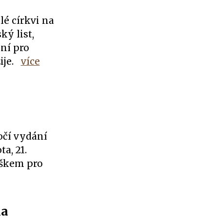
lé církvi na
ký list,
ení pro
ije.
více
očí vydání
a, 21.
iškem pro
na