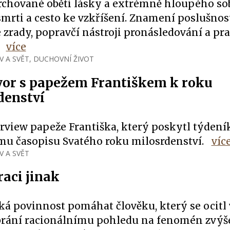
rchované oběti lásky a extrémně hloupého sob
smrti a cesto ke vzkříšení. Znamení poslušnost
zrady, popravčí nástroji pronásledování a pr
.
více
V A SVĚT
,
DUCHOVNÍ ŽIVOT
or s papežem Františkem k roku
denství
erview papeže Františka, který poskytl týdení
ímu časopisu Svatého roku milosrdenství.
víc
V A SVĚT
raci jinak
ká povinnost pomáhat člověku, který se ocitl 
brání racionálnímu pohledu na fenomén zvý