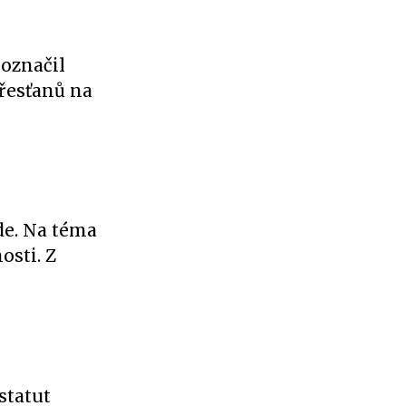
označil
křesťanů na
de. Na téma
osti. Z
statut