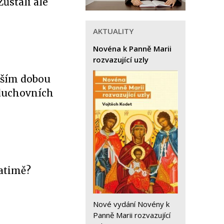
ůstali ale
AKTUALITY
Novéna k Panně Marii
rozvazující uzly
evším dobou
 duchovních
Fatimě?
Nové vydání Novény k
Panně Marii rozvazující