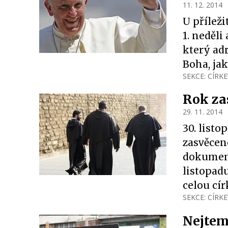
11. 12. 2014
U příleži
1. neděli
který ad
Boha, jak
SEKCE:
CÍRKE
Rok za
29. 11. 2014
30. listo
zasvěcen
dokumentu
listopad
celou cír
SEKCE:
CÍRKE
Nejtem