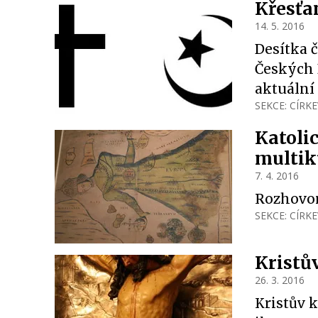
Křesťa
14. 5. 2016
Desítka č
Českých B
aktuální
SEKCE:
CÍRKE
Katolic
multik
7. 4. 2016
Rozhovo
SEKCE:
CÍRKE
Kristů
26. 3. 2016
Kristův k