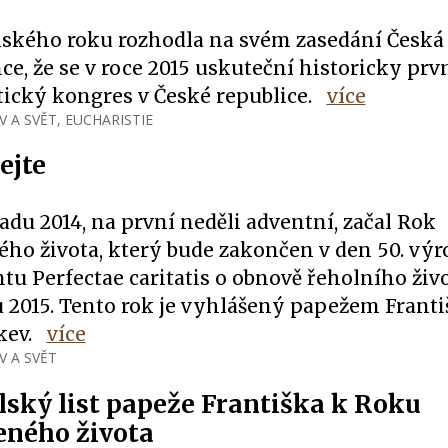
oňského roku rozhodla na svém zasedání Česká
ce, že se v roce 2015 uskuteční historicky prv
tický kongres v České republice.
více
V A SVĚT
,
EUCHARISTIE
ejte
padu 2014, na první neděli adventní, začal Rok
ého života, který bude zakončen v den 50. výr
 Perfectae caritatis o obnově řeholního život
u 2015. Tento rok je vyhlášený papežem Frant
kev.
více
V A SVĚT
lský list papeže Františka k Roku
eného života