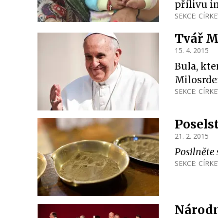
přílivu 
SEKCE:
CÍRKE
Tvář M
15. 4. 2015
Bula, kt
Milosrde
SEKCE:
CÍRKE
Posels
21. 2. 2015
Posilněte 
SEKCE:
CÍRKE
Národn