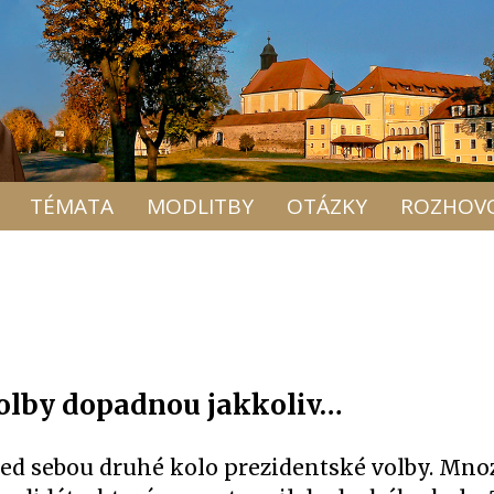
TÉMATA
MODLITBY
OTÁZKY
ROZHOV
volby dopadnou jakkoliv…
d sebou druhé kolo prezidentské volby. Mnoz