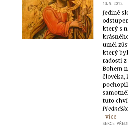
13. 9. 2012
Jedině s
odstupem 
který s 
krásného 
uměl zůs
který byl
radosti z
Bohem na
člověka, 
pochopil
samotnéh
tuto chví
Přednáška
více
SEKCE:
PŘED