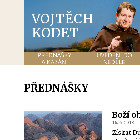
VOJTĚCH
KODET
PŘEDNÁŠKY
UVEDENÍ DO
A KÁZÁNÍ
NEDĚLE
PŘEDNÁŠKY
Boží o
16. 6. 2013
Získat D