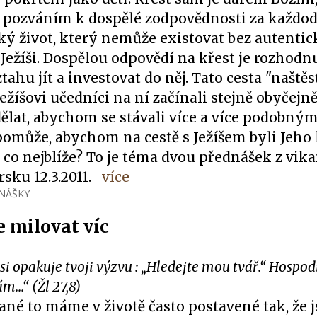
i pozváním k dospělé zodpovědnosti za každo
ký život, který nemůže existovat bez autenti
Ježíši. Dospělou odpovědí na křest je rozhodn
tahu jít a investovat do něj. Tato cesta "naštěst
 Ježíšovi učedníci na ní začínali stejně obyčejn
dělat, abychom se stávali více a více podobným
omůže, abychom na cestě s Ježíšem byli Jeho 
 co nejblíže? To je téma dvou přednášek z vik
sku 12.3.2011.
více
NÁŠKY
e milovat víc
si opakuje tvoji výzvu : „Hledejte mou tvář.“ Hospod
m...“ (Žl 27,8)
ané to máme v životě často postavené tak, že 