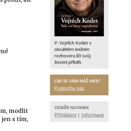
P. Vojtěch Kodet v
obsáhlém knižním
ené
rozhovoru líčí svůj
životní příběh.
LÍBÍ SE VÁM NÁŠ WEB?
Podpořte nás
ODBĚR NOVINEK
ím, modlit
Přihlášení
|
Informace
jen s tím,