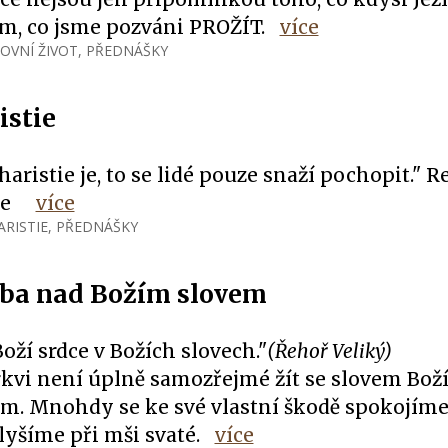
ím, co jsme pozváni PROŽÍT.
více
OVNÍ ŽIVOT
,
PŘEDNÁŠKY
istie
aristie je, to se lidé pouze snaží pochopit." R
e
více
RISTIE
,
PŘEDNÁŠKY
ba nad Božím slovem
oží srdce v Božích slovech."
(Řehoř Veliký)
írkvi není úplně samozřejmé žít se slovem Bož
ím. Mnohdy se ke své vlastní škodě spokojíme 
slyšíme při mši svaté.
více