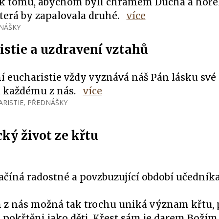
 k tomu, abychom byli chrámem Ducha a hoře
terá by zapalovala druhé.
více
NÁŠKY
istie a uzdravení vztahů
ní eucharistie vždy vyznává náš Pán lásku své
a každému z nás.
více
RISTIE
,
PŘEDNÁŠKY
ký život ze křtu
ačíná radostné a povzbuzující období učedníka
 nás možná tak trochu uniká význam křtu, 
 pokřtěni jako děti. Křest sám je darem Božím, 