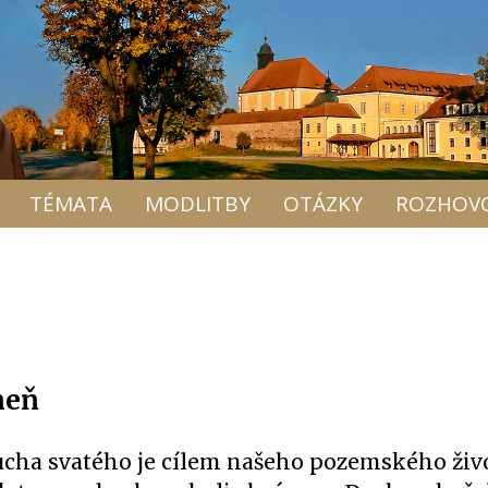
TÉMATA
MODLITBY
OTÁZKY
ROZHOV
heň
ucha svatého je cílem našeho pozemského živ