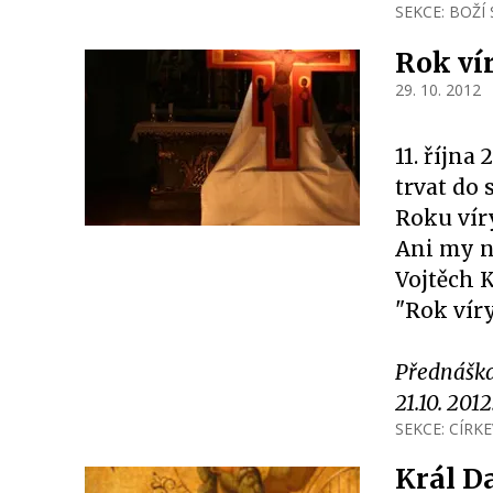
SEKCE:
BOŽÍ
Rok ví
29. 10. 2012
11. října
trvat do 
Roku víry
Ani my n
Vojtěch 
"Rok víry
Přednáška 
21.10. 2012
SEKCE:
CÍRKE
Král D