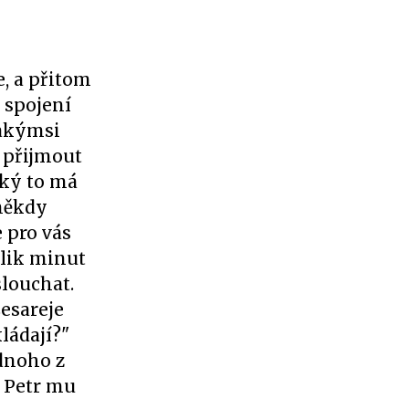
, a přitom
 spojení
jakýmsi
 přijmout
aký to má
 někdy
 pro vás
olik minut
slouchat.
Cesareje
ládají?"
ednoho z
" Petr mu