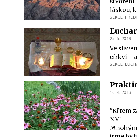
stvořeni
láskou, k
SEKCE:
PŘED
Euchar
25. 5. 2013
Ve slave
církvi - 
SEKCE:
EUCHA
Praktic
16. 4. 2013
"Křtem z
XVI.
Mnohým z
jsme byli