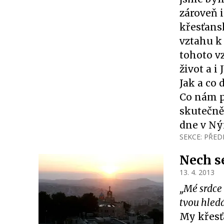
zároveň 
křesťans
vztahu k 
tohoto vz
život a i
Jak a co 
Co nám p
skutečně
dne v Nýr
SEKCE:
PŘED
Nech s
13. 4. 2013
„Mé srdce 
tvou hledá
My křesť