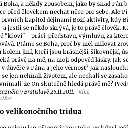
á Boha, a někdy způsobem, jako by snad Pán 
hce před člověkem nechat něco pro sebe. Ale P
 prvních kapitol dějinami Boží aktivity, kdy 
 a jestli se někdo skrývá, je to právě člověk. 
 "křoví" - práci, představu, výmluvu, za kter
vává. Ptáme se Boha, proč by měl milovat zro
 kolem jiní, kteří jsou krásnější, šikovnější, ú
eká právě na mě, na moji odpověď lásky. Jak se
 v důvěře v Pána a Jeho věrnost? Jak naslouch
se jen nehnali životem, ale nechali se zasaho
 vnímali, že On skutečně hledá právě mě?
Předn
zněla v Bratislavě 25.11.2011.
více
NÁŠKY
o velikonočního tridua
e nejsou jen připomínkou toho, co kdysi Ježíš