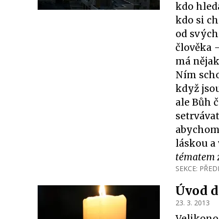
kdo hled
kdo si c
od svých
člověka –
má nějaké
Ním scho
když jsou
ale Bůh č
setrvávat
abychom 
láskou a
tématem za
SEKCE:
PŘED
Úvod d
23. 3. 2013
Velikonoc