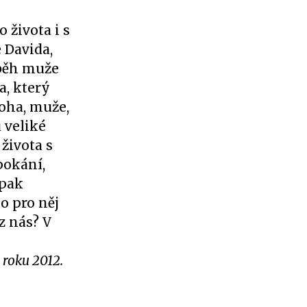
 života i s
 Davida,
íběh muže
a, který
oha, muže,
 veliké
 života s
pokání,
 pak
o pro něj
z nás? V
 roku 2012.