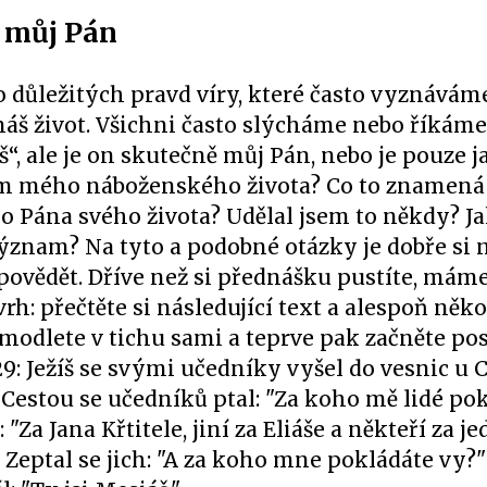
e můj Pán
 důležitých pravd víry, které často vyznáváme
áš život. Všichni často slýcháme nebo říkáme
š“, ale je on skutečně můj Pán, nebo je pouze 
 mého náboženského života? Co to znamená
ko Pána svého života? Udělal jsem to někdy? J
ýznam? Na tyto a podobné otázky je dobře si
povědět. Dříve než si přednášku pustíte, máme
rh: přečtěte si následující text a alespoň něk
 modlete v tichu sami a teprve pak začněte po
9: Ježíš se svými učedníky vyšel do vesnic u 
 Cestou se učedníků ptal: "Za koho mě lidé pok
 "Za Jana Křtitele, jiní za Eliáše a někteří za j
 Zeptal se jich: "A za koho mne pokládáte vy?