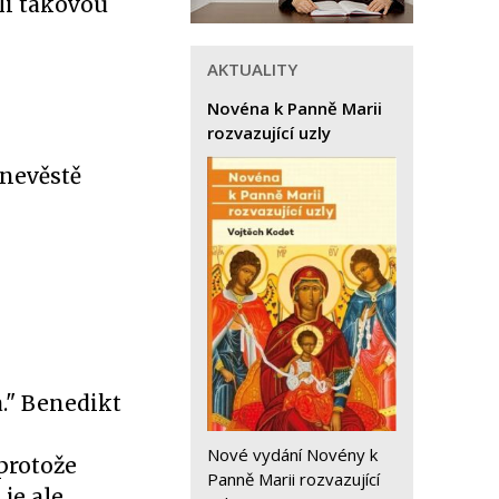
li takovou
AKTUALITY
Novéna k Panně Marii
rozvazující uzly
 nevěstě
." Benedikt
Nové vydání Novény k
protože
Panně Marii rozvazující
je ale