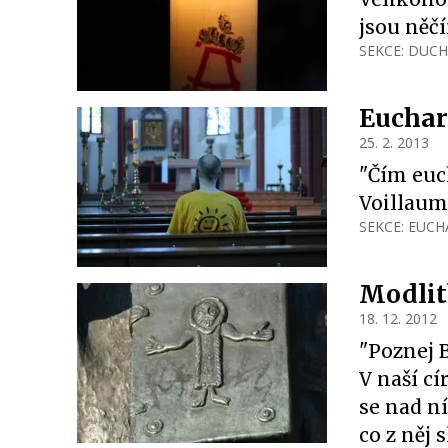
jsou něč
SEKCE:
DUCH
Euchar
25. 2. 2013
"Čím euch
Voillaum
SEKCE:
EUCHA
Modlit
18. 12. 2012
"Poznej B
V naší c
se nad n
co z něj 