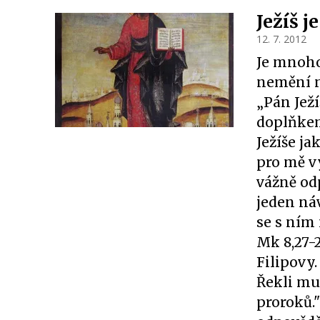
Ježíš j
12. 7. 2012
Je mnoho
nemění n
„Pán Ježí
doplňkem
Ježíše ja
pro mě v
vážně od
jeden náv
se s ním
Mk 8,27-2
Filipovy.
Řekli mu:
proroků."