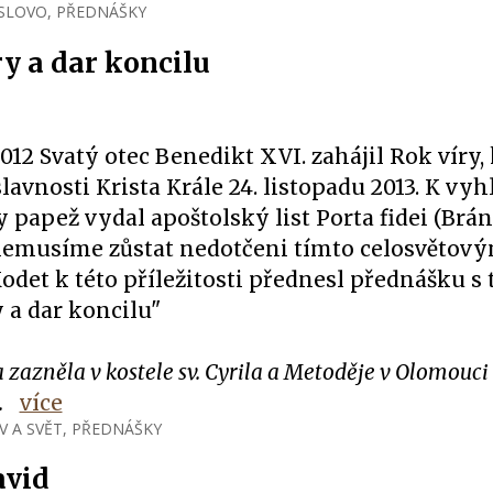
 SLOVO
,
PŘEDNÁŠKY
ry a dar koncilu
 2012 Svatý otec Benedikt XVI. zahájil Rok víry,
slavnosti Krista Krále 24. listopadu 2013. K vyh
 papež vydal apoštolský list Porta fidei (Brána
emusíme zůstat nedotčeni tímto celosvětový
Kodet k této příležitosti přednesl přednášku s
 a dar koncilu"
zazněla v kostele sv. Cyrila a Metoděje v Olomouci
.
více
V A SVĚT
,
PŘEDNÁŠKY
avid