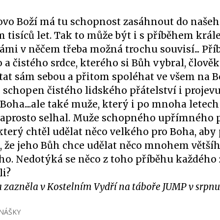
lovo Boží má tu schopnost zasáhnout do našeho
tisíců let. Tak to může být i s příběhem krále
námi v něčem třeba možná trochu souvisí... Př
a čistého srdce, kterého si Bůh vybral, člověk
tat sám sebou a přitom spoléhat ve všem na B
 schopen čistého lidského přátelství i projevu
 Boha....ale také muže, který i po mnoha letech
prosto selhal. Muže schopného upřímného 
který chtěl udělat něco velkého pro Boha, aby
, že jeho Bůh chce udělat něco mnohem většíh
o. Nedotýká se něco z toho příběhu každého 
li?
 zazněla v Kostelním Vydří na táboře JUMP v srpnu
NÁŠKY