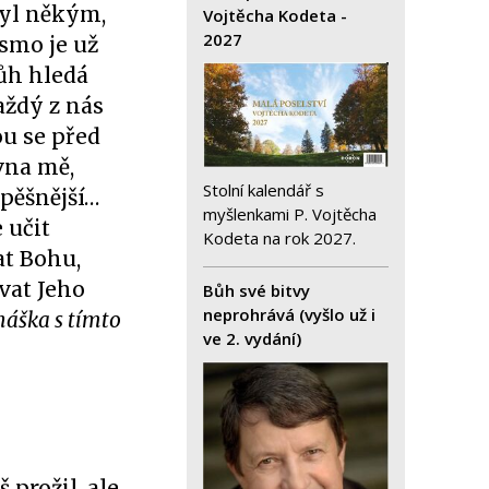
byl někým,
Vojtěcha Kodeta -
2027
ísmo je už
Bůh hledá
Každý z nás
ou se před
vna mě,
Stolní kalendář s
spěšnější…
myšlenkami P. Vojtěcha
 učit
Kodeta na rok 2027.
at Bohu,
vat Jeho
Bůh své bitvy
neprohrává (vyšlo už i
áška s tímto
ve 2. vydání)
 prožil, ale