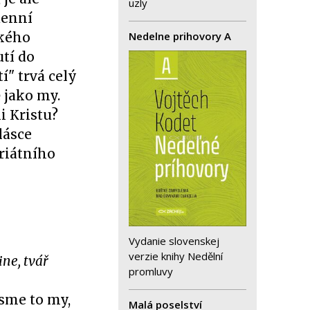
uzly
denní
Nedelne prihovory A
ckého
utí do
í" trvá celý
ě jako my.
i Kristu?
lásce
ariátního
Vydanie slovenskej
verzie knihy Nedělní
ine, tvář
promluvy
jsme to my,
Malá poselství