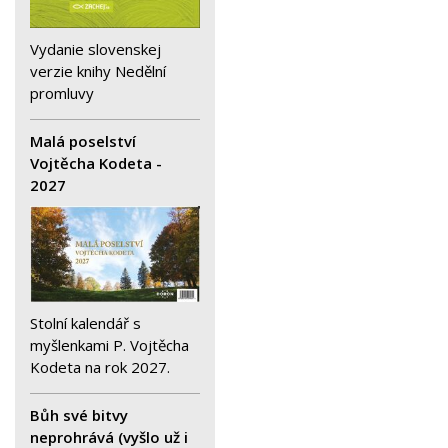
Vydanie slovenskej
verzie knihy Nedělní
promluvy
Malá poselství
Vojtěcha Kodeta -
2027
Stolní kalendář s
myšlenkami P. Vojtěcha
Kodeta na rok 2027.
Bůh své bitvy
neprohrává (vyšlo už i