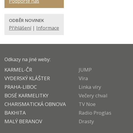
Podpořte nás
ODBĚR NOVINEK
Přihlášení
|
Informace
Odkazy na jiné weby:
KARMEL-ČR
JUMP
VYDERSKÝ KLÁŠTER
Víra
PRAHA-LIBOC
Linka víry
BOSÉ KARMELITKY
Večery chval
CHARISMATICKÁ OBNOVA
TV Noe
BAKHITA
Radio Proglas
MALÝ BERANOV
Drasty