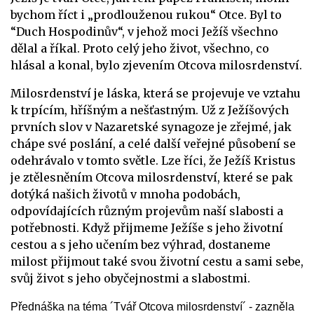
bychom říct i „prodlouženou rukou“ Otce. Byl to
“Duch Hospodinův“, v jehož moci Ježíš všechno
dělal a říkal. Proto celý jeho život, všechno, co
hlásal a konal, bylo zjevením Otcova milosrdenství.
Milosrdenství je láska, která se projevuje ve vztahu
k trpícím, hříšným a nešťastným. Už z Ježíšových
prvních slov v Nazaretské synagoze je zřejmé, jak
chápe své poslání, a celé další veřejné působení se
odehrávalo v tomto světle. Lze říci, že Ježíš Kristus
je ztělesněním Otcova milosrdenství, které se pak
dotýká našich životů v mnoha podobách,
odpovídajících různým projevům naší slabosti a
potřebnosti. Když přijmeme Ježíše s jeho životní
cestou a s jeho učením bez výhrad, dostaneme
milost přijmout také svou životní cestu a sami sebe,
svůj život s jeho obyčejnostmi a slabostmi.
Přednáška na téma ´Tvář Otcova milosrdenství´ - zazněla