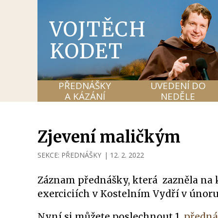
VOJTĚCH
KODET
PŘEDNÁŠKY
UVEDENÍ DO
A KÁZÁNÍ
NEDĚLE
Zjevení maličkým
SEKCE:
PŘEDNÁŠKY
|
12. 2. 2022
Záznam přednášky, která zazněla na
exerciciích v Kostelním Vydří v únoru
Nyní si můžete poslechnout 1.
předná