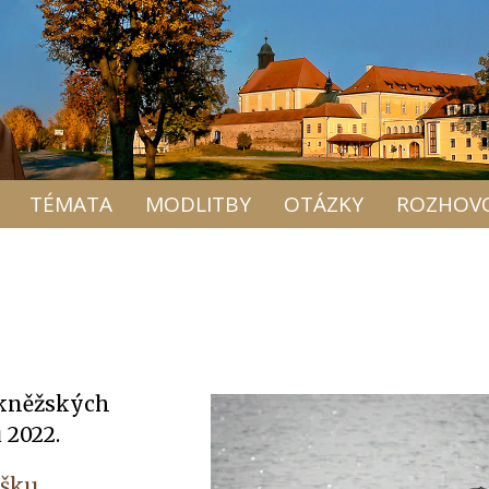
TÉMATA
MODLITBY
OTÁZKY
ROZHOV
 kněžských
 2022.
šku
.