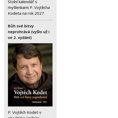
Stolní kalendář s
myšlenkami P. Vojtěcha
Kodeta na rok 2027.
Bůh své bitvy
neprohrává (vyšlo už i
ve 2. vydání)
P. Vojtěch Kodet v
obsáhlém knižním