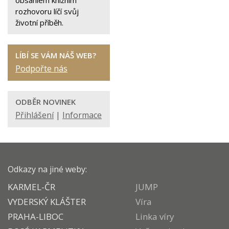
rozhovoru líčí svůj
životní příběh.
LÍBÍ SE VÁM NÁŠ WEB?
Podpořte nás
ODBĚR NOVINEK
Přihlášení
|
Informace
Odkazy na jiné weby:
KARMEL-ČR
JUMP
VYDERSKÝ KLÁŠTER
Víra
PRAHA-LIBOC
Linka víry