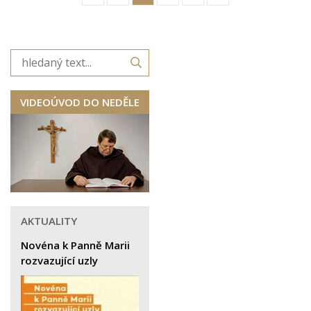
VIDEOÚVOD DO NEDĚLE
AKTUALITY
Novéna k Panně Marii
rozvazující uzly