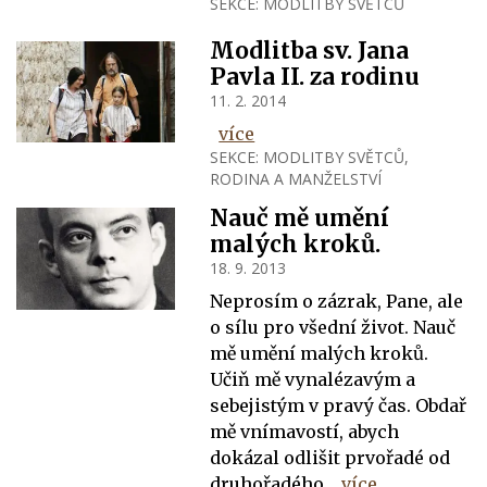
SEKCE:
MODLITBY SVĚTCŮ
Modlitba sv. Jana
Pavla II. za rodinu
11. 2. 2014
více
SEKCE:
MODLITBY SVĚTCŮ
,
RODINA A MANŽELSTVÍ
Nauč mě umění
malých kroků.
18. 9. 2013
Neprosím o zázrak, Pane, ale
o sílu pro všední život. Nauč
mě umění malých kroků.
Učiň mě vynalézavým a
sebejistým v pravý čas. Obdař
mě vnímavostí, abych
dokázal odlišit prvořadé od
druhořadého.
více