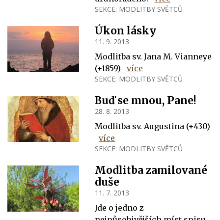
SEKCE:
MODLITBY SVĚTCŮ
Úkon lásky
11. 9. 2013
Modlitba sv. Jana M. Vianneye
(+1859)
více
SEKCE:
MODLITBY SVĚTCŮ
Buď se mnou, Pane!
28. 8. 2013
Modlitba sv. Augustina (+430)
více
SEKCE:
MODLITBY SVĚTCŮ
Modlitba zamilované
duše
11. 7. 2013
Jde o jedno z
nejpůsobivějších míst spisu