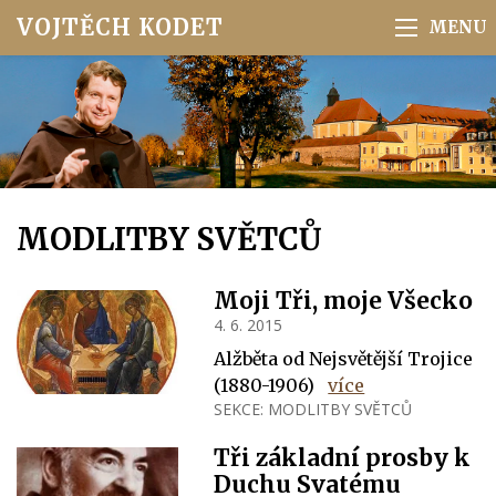
VOJTĚCH KODET
MODLITBY SVĚTCŮ
Moji Tři, moje Všecko
4. 6. 2015
Alžběta od Nejsvětější Trojice
(1880-1906)
více
SEKCE:
MODLITBY SVĚTCŮ
Tři základní prosby k
Duchu Svatému