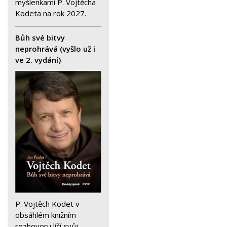
myšlenkami P. Vojtěcha
Kodeta na rok 2027.
Bůh své bitvy
neprohrává (vyšlo už i
ve 2. vydání)
P. Vojtěch Kodet v
obsáhlém knižním
rozhovoru líčí svůj