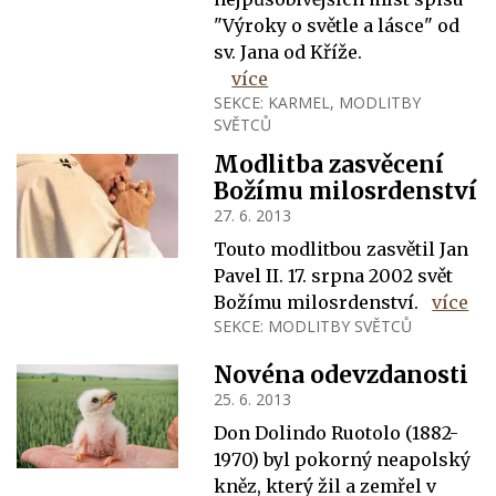
"Výroky o světle a lásce" od
sv. Jana od Kříže.
více
SEKCE:
KARMEL
,
MODLITBY
SVĚTCŮ
Modlitba zasvěcení
Božímu milosrdenství
27. 6. 2013
Touto modlitbou zasvětil Jan
Pavel II. 17. srpna 2002 svět
Božímu milosrdenství.
více
SEKCE:
MODLITBY SVĚTCŮ
Novéna odevzdanosti
25. 6. 2013
Don Dolindo Ruotolo (1882-
1970) byl pokorný neapolský
kněz, který žil a zemřel v