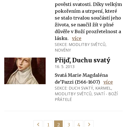
pověsti svatosti. Díky velkým
pokořením a utrpení, které
se stalo trvalou součástí jeho
života, se naučil žít v plné
důvěře v Boží prozřetelnost a
lásku.
více
SEKCE:
MODLITBY SVĚTCŮ
,
NOVÉNY
Přijď, Duchu svatý
16. 5. 2013
Svatá Marie Magdaléna
de’Pazzi (1566-1607)
více
SEKCE:
DUCH SVATÝ
,
KARMEL
,
MODLITBY SVĚTCŮ
,
SVATÍ - BOŽÍ
PŘÁTELÉ
1
2
3
4