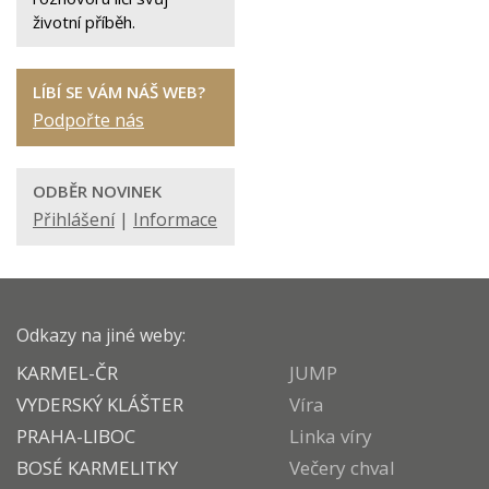
životní příběh.
LÍBÍ SE VÁM NÁŠ WEB?
Podpořte nás
ODBĚR NOVINEK
Přihlášení
|
Informace
Odkazy na jiné weby:
KARMEL-ČR
JUMP
VYDERSKÝ KLÁŠTER
Víra
PRAHA-LIBOC
Linka víry
BOSÉ KARMELITKY
Večery chval