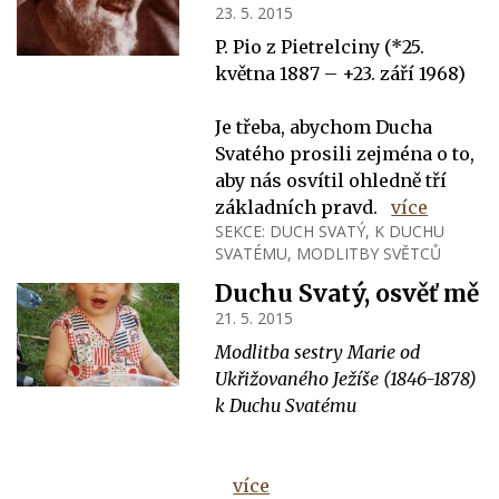
23. 5. 2015
P. Pio z Pietrelciny (*25.
května 1887 – +23. září 1968)
Je třeba, abychom Ducha
Svatého prosili zejména o to,
aby nás osvítil ohledně tří
základních pravd.
více
SEKCE:
DUCH SVATÝ
,
K DUCHU
SVATÉMU
,
MODLITBY SVĚTCŮ
Duchu Svatý, osvěť mě
21. 5. 2015
Modlitba sestry Marie od
Ukřižovaného Ježíše (1846-1878)
k Duchu Svatému
více