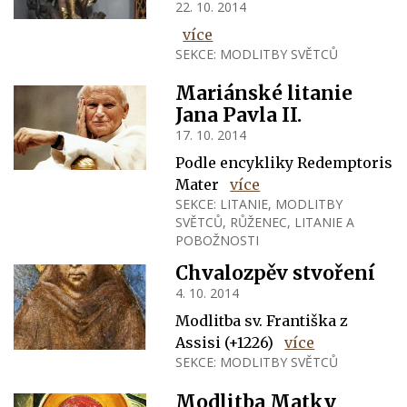
22. 10. 2014
více
SEKCE:
MODLITBY SVĚTCŮ
Mariánské litanie
Jana Pavla II.
17. 10. 2014
Podle encykliky Redemptoris
Mater
více
SEKCE:
LITANIE
,
MODLITBY
SVĚTCŮ
,
RŮŽENEC, LITANIE A
POBOŽNOSTI
Chvalozpěv stvoření
4. 10. 2014
Modlitba sv. Františka z
Assisi (+1226)
více
SEKCE:
MODLITBY SVĚTCŮ
Modlitba Matky