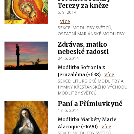
Terezy za kněze
5. 9. 2014
více
SEKCE:
MODLITBY SVĚTCŮ
,
OSTATNÍ MARIÁNSKÉ MODLITBY
Zdrávas, matko
nebeské radosti
24. 5. 2014
Modlitba Sofronia z
Jeruzaléma (+638)
více
SEKCE:
LITURGICKÉ MODLITBY A
HYMNY KŘESŤANSKÉHO VÝCHODU
,
MODLITBY SVĚTCŮ
Paní a Přímluvkyně
17. 5. 2014
Modlitba Markéty Marie
Alacoque (+1690)
více
SEKCE:
MODLITBY SVĚTCŮ
,