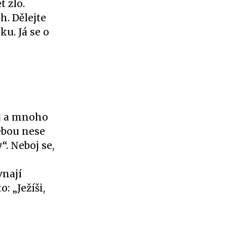
t zlo.
h. Dělejte
ku. Já se o
oj a mnoho
sebou nese
“. Neboj se,
vnají
: „Ježíši,