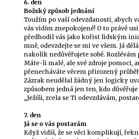
6. den
Božský způsob jednání
Toužím po vaší odevzdanosti, abych v
vás vidím znepokojené! O to právě usi
předhodil vás jako kořist lidským in
mně, odevzdejte se mi ve všem. Já dě
nakolik nedůvěřujete sobě. Rozlévám 
Máte-li malé, ale své zdroje pomoci, a
přenecháváte věcem přirozený průběh,
Zázrak neudělal žádný jen logicky uva
způsobem jedná jen ten, kdo důvěřuje
„Ježíši, zcela se Ti odevzdávám, postar
7. den
Já se o vás postarám
Když vidíš, že se věci komplikují, řekn