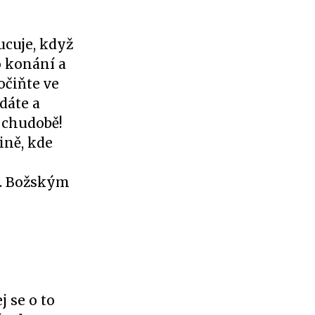
ucuje, když
o konání a
očiňte ve
dáte a
 chudobě!
ině, kde
h. Božským
j se o to