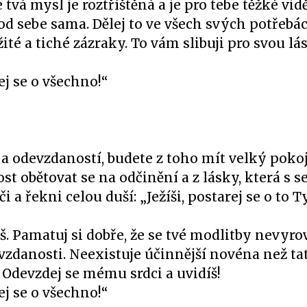
tvá mysl je roztříštěná a je pro tebe těžké vidě
od sebe sama. Dělej to ve všech svých potřebác
ité a tiché zázraky. To vám slibuji pro svou lás
ej se o všechno!“
a odevzdaností, budete z toho mít velký pok
st obětovat se na odčinění a z lásky, která s 
 a řekni celou duší: „Ježíši, postarej se o to Ty
. Pamatuj si dobře, že se tvé modlitby nevyro
danosti. Neexistuje účinnější novéna než tato
“ Odevzdej se mému srdci a uvidíš!
ej se o všechno!“