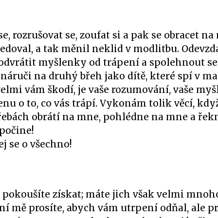
rozrušovat se, zoufat si a pak se obracet na
edoval, a tak měnil neklid v modlitbu. Odevzd
 odvrátit myšlenky od trápení a spolehnout se
náruči na druhý břeh jako dítě, které spí v ma
velmi vám škodí, je vaše rozumování, vaše myšl
nu o to, co vás trápí. Vykonám tolik věcí, kdy
řebách obrátí na mne, pohlédne na mne a řek
spočine!
ej se o všechno!
 pokoušíte získat; máte jich však velmi mnoh
ní mě prosíte, abych vám utrpení odňal, ale pr