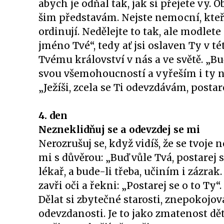
abych je odňal tak, jak si přejete vy. 
šim představám. Nejste nemocní, kteří
ordinují. Nedělejte to tak, ale modlete
jméno Tvé“, tedy ať jsi oslaven Ty v t
Tvému království v nás a ve světě. „Buď
svou všemohoucností a vyřeším i ty ne
„Ježíši, zcela se Ti odevzdávám, postar
4. den
Nezneklidňuj se a odevzdej se mi
Nerozrušuj se, když vidíš, že se tvoje 
mi s důvěrou: „Buď vůle Tvá, postarej s
lékař, a bude-li třeba, učiním i zázrak.
zavři oči a řekni: „Postarej se o to Ty“
Dělat si zbytečné starosti, znepokojova
odevzdanosti. Je to jako zmatenost dět