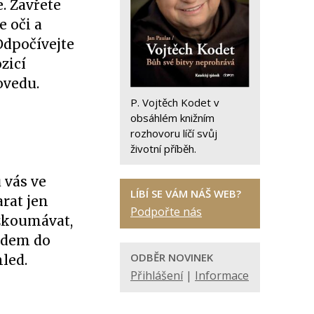
e. Zavřete
e oči a
Odpočívejte
zicí
ovedu.
P. Vojtěch Kodet v
obsáhlém knižním
rozhovoru líčí svůj
životní příběh.
 vás ve
LÍBÍ SE VÁM NÁŠ WEB?
rat jen
Podpořte nás
ezkoumávat,
lidem do
ODBĚR NOVINEK
led.
Přihlášení
|
Informace