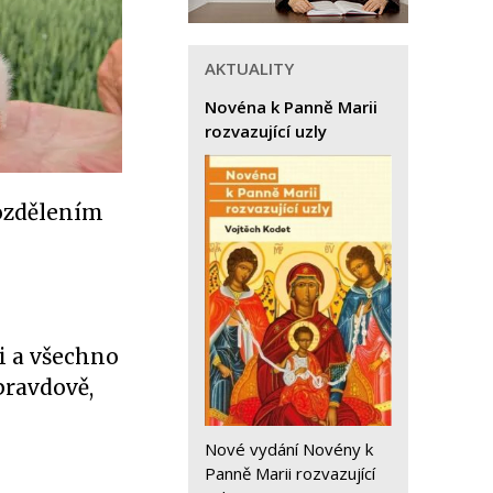
AKTUALITY
Novéna k Panně Marii
rozvazující uzly
rozdělením
ti a všechno
pravdově,
Nové vydání Novény k
Panně Marii rozvazující