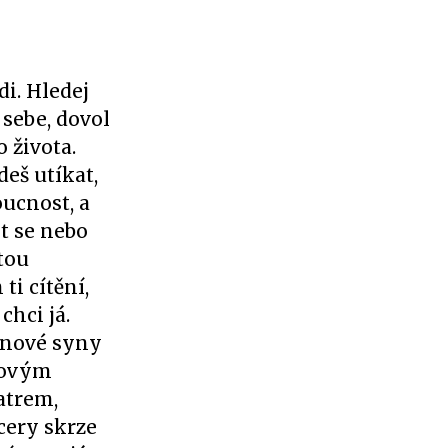
di. Hledej
 sebe, dovol
 života.
deš utíkat,
oucnost, a
it se nebo
tou
ti cítění,
chci já.
t nové syny
vdovým
atrem,
cery skrze