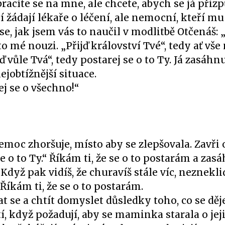
Obracíte se na mne, ale chcete, abych se já přiz
 žádají lékaře o léčení, ale nemocní, kteří mu
 se, jak jsem vás to naučil v modlitbě Otčenáš: 
éto mé nouzi. „Přijď království Tvé“, tedy ať v
 vůle Tvá“, tedy postarej se o to Ty. Já zasáhn
jobtížnější situace.
ej se o všechno!“
nemoc zhoršuje, místo aby se zlepšovala. Zavři 
e o to Ty.“ Říkám ti, že se o to postarám a zas
 Když pak vidíš, že churavíš stále víc, neznekli
. Říkám ti, že se o to postarám.
t se a chtít domyslet důsledky toho, co se děje,
í, když požadují, aby se maminka starala o jej