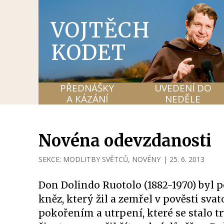
VOJTĚCH
KODET
PŘEDNÁŠKY
UVEDENÍ DO
A KÁZÁNÍ
NEDĚLE
Novéna odevzdanosti
SEKCE:
MODLITBY SVĚTCŮ
,
NOVÉNY
|
25. 6. 2013
Don Dolindo Ruotolo (1882-1970) byl
kněz, který žil a zemřel v pověsti sva
pokořením a utrpení, které se stalo t