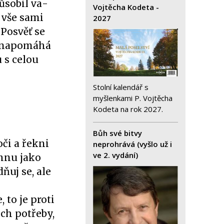
působil va­
Vojtěcha Kodeta -
 vše sami
2027
„Posvěť se
še napomáhá
u s celou
Stolní kalendář s
myšlenkami P. Vojtěcha
Kodeta na rok 2027.
Bůh své bitvy
oči a řekni
neprohrává (vyšlo už i
ve 2. vydání)
áhnu jako
dňuj se, ale
 to je proti
ich potřeby,