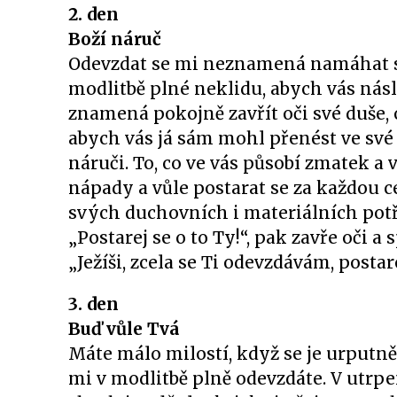
2. den
Boží náruč
Odevzdat se mi neznamená namáhat se, 
modlitbě plné neklidu, abych vás násl
znamená pokojně zavřít oči své duše,
abych vás já sám mohl přenést ve své 
náruči. To, co ve vás působí zmatek a 
nápady a vůle postarat se za každou ce
svých duchovních i materiálních pot
„Postarej se o to Ty!“, pak zavře oči a 
„Ježíši, zcela se Ti odevzdávám, postar
3. den
Buď vůle Tvá
Máte málo milostí, když se je urputně
mi v modlitbě plně odevzdáte. V utrpe