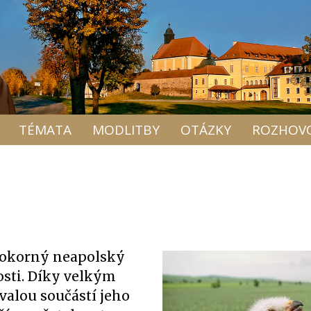
TÉMATA
MODLITBY
OTÁZKY
ROZHOV
 pokorný neapolský
tosti. Díky velkým
rvalou součástí jeho