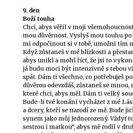
9. den
Boží touha
Chci, abys věřil v moji všemohoucnost
mou důvěrnost. Vyslyš mou touhu po to
mi odpočinout si v tobě, umožni tím 
Když zůstaneš v mé blízkosti a přestan
abys unikl a mohl říct, že jsi to vyk
já budu moci být intenzivně s tebou vž
spát. Dám ti všechno, co potřebuješ 
důvěrou odevzdáš, zůstaneš se mnou, ne
které chci, abys měl. Dám ti velký souc
Bude-li tvé konání vycházet z mé Lásk
a dcery, kteří se narodí ze mě. Bude 
synem jako můj Jednorozený. Vždyť to 
sestrou i matkou“, abys mě rodil v dr