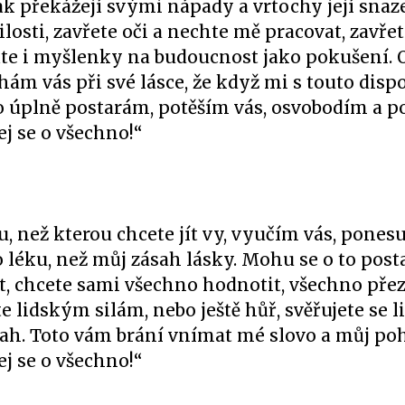
tak překážejí svými nápady a vrtochy její snaz
osti, zavřete oči a nechte mě pracovat, zavřet
te i myšlenky na budoucnost jako pokušení. 
ám vás při své lásce, že když mi s touto dispo
o to úplně postarám, potěším vás, osvobodím a p
ej se o všechno!“
, než kterou chcete jít vy, vyučím vás, ponesu
léku, než můj zásah lásky. Mohu se o to posta
át, chcete sami všechno hodnotit, všechno př
e lidským silám, nebo ještě hůř, svěřujete se 
sah. Toto vám brání vnímat mé slovo a můj poh
ej se o všechno!“