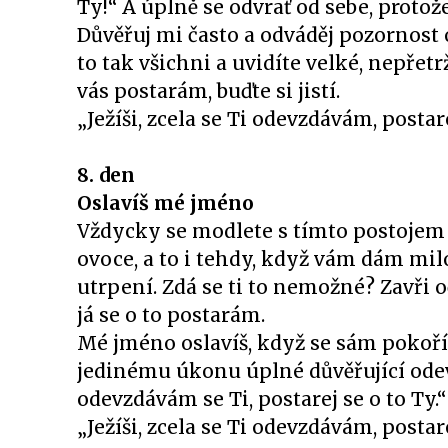
Ty!“ A úplně se odvrať od sebe, protože 
Důvěřuj mi často a odváděj pozornost 
to tak všichni a uvidíte velké, nepřetrž
vás postarám, buďte si jistí.
„Ježíši, zcela se Ti odevzdávám, postar
8. den
Oslavíš mé jméno
Vždycky se modlete s tímto postojem 
ovoce, a to i tehdy, když vám dám milo
utrpení. Zdá se ti to nemožné? Zavři oči
já se o to postarám.
Mé jméno oslavíš, když se sám pokoříš
jedinému úkonu úplné důvěřující odevz
odevzdávám se Ti, postarej se o to Ty.
„Ježíši, zcela se Ti odevzdávám, postar