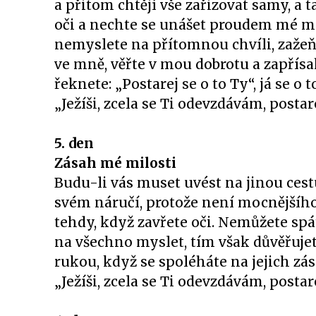
a přitom chtějí vše zařizovat samy, a 
oči a nechte se unášet proudem mé mil
nemyslete na přítomnou chvíli, zažeň
ve mně, věřte v mou dobrotu a zapřísah
řeknete: „Postarej se o to Ty“, já se 
„Ježíši, zcela se Ti odevzdávám, postar
5. den
Zásah mé milosti
Budu-li vás muset uvést na jinou cestu
svém náručí, protože není mocnějšího 
tehdy, když zavřete oči. Nemůžete sp
na všechno myslet, tím však důvěřujet
rukou, když se spoléháte na jejich zá
„Ježíši, zcela se Ti odevzdávám, postar