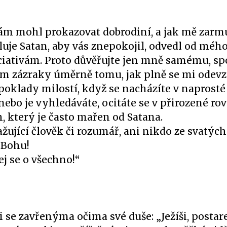
ám mohl prokazovat dobrodiní, a jak mě zarm
luje Satan, aby vás znepokojil, odvedl od méh
iciativám. Proto důvěřujte jen mně samému, sp
lám zázraky úměrně tomu, jak plně se mi odevz
poklady milostí, když se nacházíte v naprosté
nebo je vyhledáváte, ocitáte se v přirozené rov
 který je často mařen od Satana.
žující člověk či rozumář, ani nikdo ze svatýc
 Bohu!
ej se o všechno!“
i se zavřenýma očima své duše: „Ježíši, postare