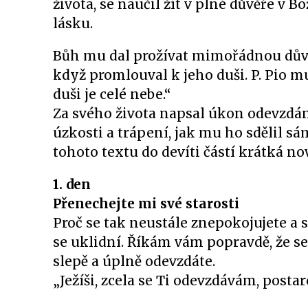
života, se naučil žít v plné důvěře v B
lásku.
Bůh mu dal prožívat mimořádnou důvěr
když promlouval k jeho duši. P. Pio mu
duši je celé nebe.“
Za svého života napsal úkon odevzdán
úzkosti a trápení, jak mu ho sdělil s
tohoto textu do devíti částí krátká n
1. den
Přenechejte mi své starosti
Proč se tak neustále znepokojujete a s
se uklidní. Říkám vám popravdě, že se
slepě a úplně odevzdáte.
„Ježíši, zcela se Ti odevzdávám, postar