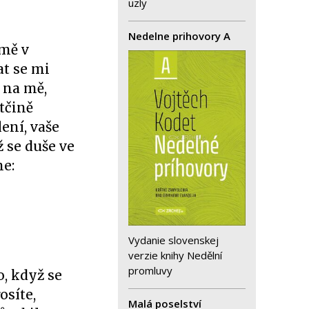
uzly
Nedelne prihovory A
 mě v
at se mi
 na mě,
tčině
ení, vaše
ž se duše ve
ne:
Vydanie slovenskej
verzie knihy Nedělní
promluvy
o, když se
osíte,
Malá poselství