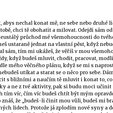
, abys nechal konat mě, ne sebe nebo druhé li
bě, chci tě obohatit a milovat. Odejdi sám od
neustálý průchod mé všemohoucnosti do tvého
eš ustaraně jednat na vlastní pěst, když nebu
onal sám, tím mi ukážeš, že věříš v mou všemoh
dy, když budeš mluvit, chodit, pracovat, modl
podle mého věčného plánu, když se mi s napros
budeš utíkat a starat se o něco pro sebe. Dám 
it s bližními a naučím tě mluvit i konat to, co 
y a ne z tvé aktivity, pak si budu moci učini
jich tím víc, čím víc budeš chtít být mým opra
znáš, že „budeš-li činit mou vůli, budeš mi br
uhých lidech. Protože já zplodím nové syny a d