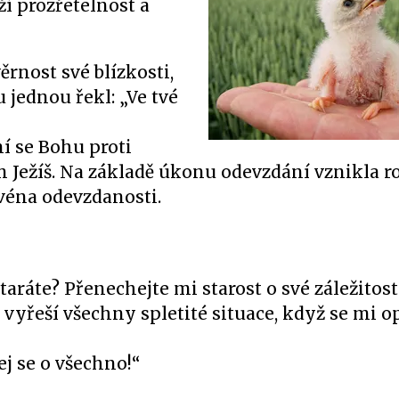
oží prozřetelnost a
nost své blízkosti,
 jednou řekl: „Ve tvé
í se Bohu proti
ám Ježíš. Na základě úkonu odevzdání vznikla 
ovéna odevzdanosti.
taráte? Přenechejte mi starost o své záležitos
 vyřeší všechny spletité situace, když se mi o
ej se o všechno!“