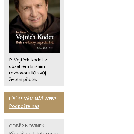
P. Vojtěch Kodet v
obsáhlém knižním
rozhovoru líčí svůj
životní příběh.
LÍBÍ SE VÁM NÁŠ WEB?
Podpořte nás
ODBĚR NOVINEK
Přihlášení
|
Informace