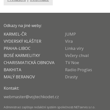
Odkazy na jiné weby:
KARMEL-ČR
JUMP
VYDERSKÝ KLÁŠTER
Víra
PRAHA-LIBOC
Linka víry
BOSÉ KARMELITKY
Večery chval
CHARISMATICKÁ OBNOVA
TV Noe
BAKHITA
Radio Proglas
MALÝ BERANOV
Drasty
Kontakt:
webmaster@vojtechkodet.cz
Administraci zajišťuje
redakční systém
společnosti
NETservis s.r.o.