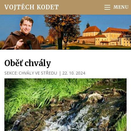
VOJTĚCH KODET
Oběť chvály
SEKCE:
CHVÁLY VE STŘEDU
|
22. 10. 2024