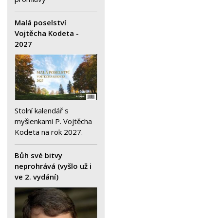
Malá poselství
Vojtěcha Kodeta -
2027
Stolní kalendář s
myšlenkami P. Vojtěcha
Kodeta na rok 2027.
Bůh své bitvy
neprohrává (vyšlo už i
ve 2. vydání)