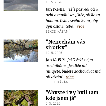
19. 5. 2026
Jan 17,1-11a :
Ježíš pozvedl oči k
nebi a modlil se: „Otče, přišla ta
hodina. Oslav svého Syna, aby
Syn oslavil tebe.
více
SEKCE:
KÁZÁNÍ
"Nenechám vás
sirotky"
12. 5. 2026
Jan 14,15-21:
Ježíš řekl svým
učedníkům: „Jestliže mě
milujete, budete zachovávat má
přikázání.
více
SEKCE:
KÁZÁNÍ
"Abyste i vy byli tam,
kde jsem já"
5. 5. 2026