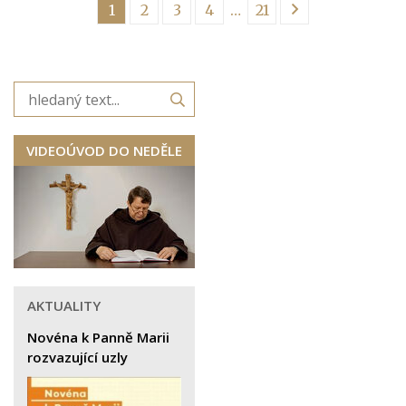
1
2
3
4
…
21
VIDEOÚVOD DO NEDĚLE
AKTUALITY
Novéna k Panně Marii
rozvazující uzly