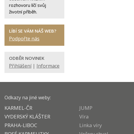
rozhovoru líčí svůj
životní příběh.
LÍBÍ SE VÁM NÁŠ WEB?
Podpořte nás
ODBĚR NOVINEK
Přihlášení
|
Informace
Odkazy na jiné weby:
KARMEL-ČR
JUMP
VYDERSKÝ KLÁŠTER
Víra
PRAHA-LIBOC
Linka víry
BOSÉ KARMELITKY
Večery chval