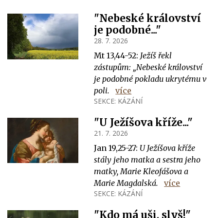
"Nebeské království
je podobné..."
28. 7. 2026
Mt 13,44-52:
Ježíš řekl
zástupům: „Nebeské království
je podobné pokladu ukrytému v
poli.
více
SEKCE:
KÁZÁNÍ
"U Ježíšova kříže..."
21. 7. 2026
Jan 19,25-27:
U Ježíšova kříže
stály jeho matka a sestra jeho
matky, Marie Kleofášova a
Marie Magdalská.
více
SEKCE:
KÁZÁNÍ
"Kdo má uši, slyš!"