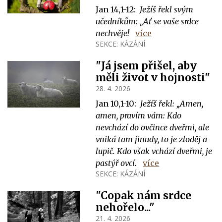
Jan 14,1-12:
Ježíš řekl svým
učedníkům: „Ať se vaše srdce
nechvěje!
více
SEKCE:
KÁZÁNÍ
"Já jsem přišel, aby
měli život v hojnosti"
28. 4. 2026
Jan 10,1-10:
Ježíš řekl: „Amen,
amen, pravím vám: Kdo
nevchází do ovčince dveřmi, ale
vniká tam jinudy, to je zloděj a
lupič. Kdo však vchází dveřmi, je
pastýř ovcí.
více
SEKCE:
KÁZÁNÍ
"Copak nám srdce
nehořelo..."
21. 4. 2026