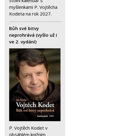
Stolní kalendář s
myšlenkami P. Vojtěcha
Kodeta na rok 2027.
Bůh své bitvy
neprohrává (vyšlo už i
ve 2. vydání)
P. Vojtěch Kodet v
obsáhlém knižním