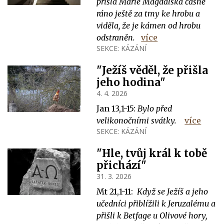
přišla Marie Magdalská časně
ráno ještě za tmy ke hrobu a
viděla, že je kámen od hrobu
odstraněn.
více
SEKCE:
KÁZÁNÍ
"Ježíš věděl, že přišla
jeho hodina"
4. 4. 2026
Jan 13,1-15:
Bylo před
velikonočními svátky.
více
SEKCE:
KÁZÁNÍ
"Hle, tvůj král k tobě
přichází"
31. 3. 2026
Mt 21,1-11:
Když se Ježíš a jeho
učedníci přiblížili k Jeruzalému a
přišli k Betfage u Olivové hory,