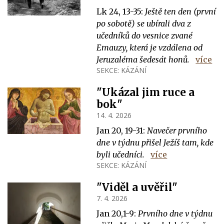
Lk 24, 13-35:
Ještě ten den (první
po sobotě) se ubírali dva z
učedníků do vesnice zvané
Emauzy, která je vzdálena od
Jeruzaléma šedesát honů.
více
SEKCE:
KÁZÁNÍ
"Ukázal jim ruce a
bok"
14. 4. 2026
Jan 20, 19-31:
Navečer prvního
dne v týdnu přišel Ježíš tam, kde
byli učedníci.
více
SEKCE:
KÁZÁNÍ
"Viděl a uvěřil"
7. 4. 2026
Jan 20,1-9:
Prvního dne v týdnu