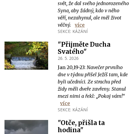
svět, že dal svého jednorozeného
Syna, aby žádný, kdo v něho
věří, nezahynul, ale měl život
věčný.
více
SEKCE:
KÁZÁNÍ
"Přijměte Ducha
Svatého"
26. 5. 2026
Jan 20,19-23:
Navečer prvního
dne v týdnu přišel Ježíš tam, kde
byli učedníci. Ze strachu před
židy měli dveře zavřeny. Stanul
mezi nimi a řekl: „Pokoj vám!“
více
SEKCE:
KÁZÁNÍ
"Otče, přišla ta
hodina"