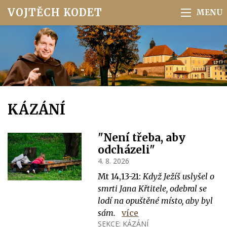
VOJTĚCH KODET
KÁZÁNÍ
"Není třeba, aby
odcházeli"
4. 8. 2026
Mt 14,13-21:
Když Ježíš uslyšel o
smrti Jana Křtitele, odebral se
lodí na opuštěné místo, aby byl
sám.
více
SEKCE:
KÁZÁNÍ