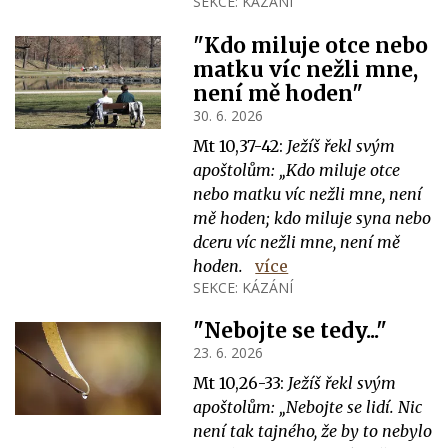
SEKCE:
KÁZÁNÍ
"Kdo miluje otce nebo
matku víc nežli mne,
není mě hoden"
30. 6. 2026
Mt 10,37-42:
Ježíš řekl svým
apoštolům: „Kdo miluje otce
nebo matku víc nežli mne, není
mě hoden; kdo miluje syna nebo
dceru víc nežli mne, není mě
hoden.
více
SEKCE:
KÁZÁNÍ
"Nebojte se tedy..."
23. 6. 2026
Mt 10,26-33:
Ježíš řekl svým
apoštolům: „Nebojte se lidí. Nic
není tak tajného, že by to nebylo