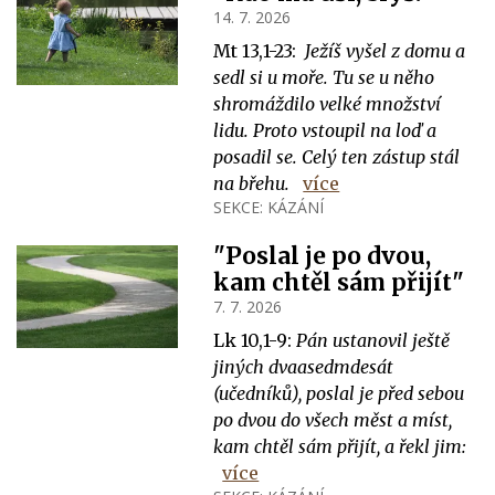
14. 7. 2026
Mt 13,1-23:
Ježíš vyšel z domu a
sedl si u moře. Tu se u něho
shromáždilo velké množství
lidu. Proto vstoupil na loď a
posadil se. Celý ten zástup stál
na břehu.
více
SEKCE:
KÁZÁNÍ
"Poslal je po dvou,
kam chtěl sám přijít"
7. 7. 2026
Lk 10,1-9:
Pán ustanovil ještě
jiných dvaasedmdesát
(učedníků), poslal je před sebou
po dvou do všech měst a míst,
kam chtěl sám přijít, a řekl jim:
více