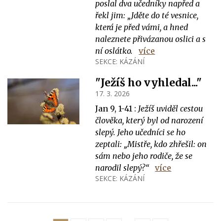
poslal dva učedníky napřed a
řekl jim: „Jděte do té vesnice,
která je před vámi, a hned
naleznete přivázanou oslici a s
ní oslátko.
více
SEKCE:
KÁZÁNÍ
"Ježíš ho vyhledal..."
17. 3. 2026
Jan 9, 1-41 :
Ježíš uviděl cestou
člověka, který byl od narození
slepý. Jeho učedníci se ho
zeptali: „Mistře, kdo zhřešil: on
sám nebo jeho rodiče, že se
narodil slepý?“
více
SEKCE:
KÁZÁNÍ