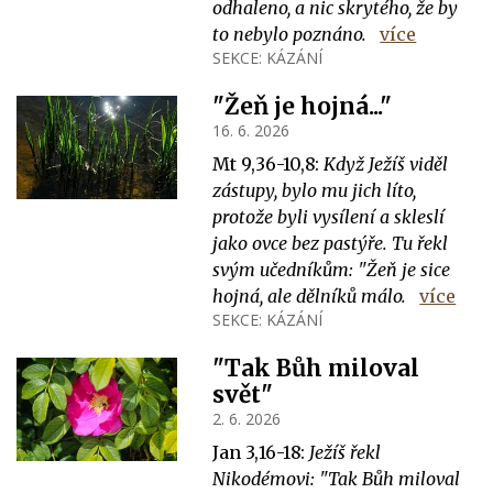
odhaleno, a nic skrytého, že by
to nebylo poznáno.
více
SEKCE:
KÁZÁNÍ
"Žeň je hojná..."
16. 6. 2026
Mt 9,36-10,8:
Když Ježíš viděl
zástupy, bylo mu jich líto,
protože byli vysílení a skleslí
jako ovce bez pastýře. Tu řekl
svým učedníkům: "Žeň je sice
hojná, ale dělníků málo.
více
SEKCE:
KÁZÁNÍ
"Tak Bůh miloval
svět"
2. 6. 2026
Jan 3,16-18:
Ježíš řekl
Nikodémovi: "Tak Bůh miloval