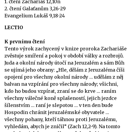
1. čtení Zachariáš 12,10n
2. čtení Galaťanům 3,26-29
Evangelium Lukáš 9,18-24
LECTIO
K prvnímu čtení
Tento výrok zachycený v knize proroka Zachariáše
zvěstuje smíření a pokoj v období války a rozbrojů.
Juda a okolní národy útočí na Jeruzalém a sám Bůh
se ujímá jeho obrany: „Hle, dělám z Jeruzaléma číši
opojení pro všechny okolní národy … udělám z něj
balvan na vzpírání pro všechny národy; všichni,
kdo ho budou vzpírat, zraní se do krve … raním
všechny válečné koně splašeností, jejich jezdce
šílenstvím … raní je slepotou … v ten den bude
Hospodin chránit jeruzalémské obyvatele …
všechny pohany, kteří táhnou proti Jeruzalému,
vyhledám, abych je zničil“ (Zach 12,2-9). Na tomto