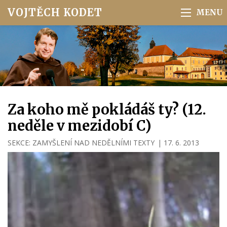
VOJTĚCH KODET
Za koho mě pokládáš ty? (12.
neděle v mezidobí C)
SEKCE:
ZAMYŠLENÍ NAD NEDĚLNÍMI TEXTY
|
17. 6. 2013