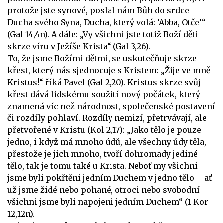
protože jste synové, poslal nám Bůh do srdce
Ducha svého Syna, Ducha, který volá: ‘Abba, Otče’“
(Gal 14,4n). A dále: „Vy všichni jste totiž Boží děti
skrze víru v Ježíše Krista“ (Gal 3,26).
To, že jsme Božími dětmi, se uskutečňuje skrze
křest, který nás sjednocuje s Kristem: „Žije ve mně
Kristus!“ říká Pavel (Gal 2,20). Kristus skrze svůj
křest dává lidskému soužití nový počátek, který
znamená víc než národnost, společenské postavení
či rozdíly pohlaví. Rozdíly nemizí, přetrvávají, ale
přetvořené v Kristu (Kol 2,17): „Jako tělo je pouze
jedno, i když má mnoho údů, ale všechny údy těla,
přestože je jich mnoho, tvoří dohromady jediné
tělo, tak je tomu také u Krista. Neboť my všichni
jsme byli pokřtěni jedním Duchem v jedno tělo – ať
už jsme židé nebo pohané, otroci nebo svobodní –
všichni jsme byli napojeni jedním Duchem“ (1 Kor
12,12n).