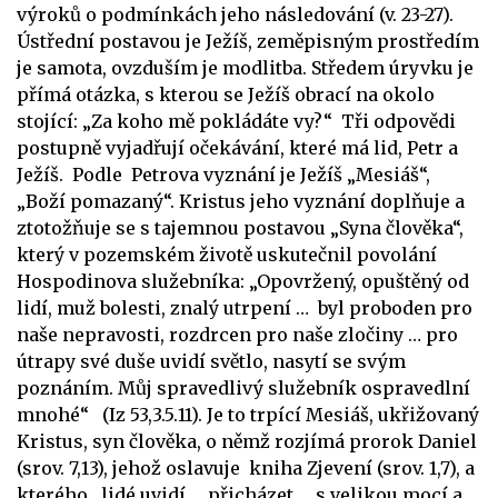
výroků o podmínkách jeho následování (v. 23-27).
Ústřední postavou je Ježíš, zeměpisným prostředím
je samota, ovzduším je modlitba. Středem úryvku je
přímá otázka, s kterou se Ježíš obrací na okolo
stojící: „Za koho mě pokládáte vy?“ Tři odpovědi
postupně vyjadřují očekávání, které má lid, Petr a
Ježíš. Podle Petrova vyznání je Ježíš „Mesiáš“,
„Boží pomazaný“. Kristus jeho vyznání doplňuje a
ztotožňuje se s tajemnou postavou „Syna člověka“,
který v pozemském životě uskutečnil povolání
Hospodinova služebníka: „Opovržený, opuštěný od
lidí, muž bolesti, znalý utrpení … byl proboden pro
naše nepravosti, rozdrcen pro naše zločiny … pro
útrapy své duše uvidí světlo, nasytí se svým
poznáním. Můj spravedlivý služebník ospravedlní
mnohé“ (Iz 53,3.5.11). Je to trpící Mesiáš, ukřižovaný
Kristus, syn člověka, o němž rozjímá prorok Daniel
(srov. 7,13), jehož oslavuje kniha Zjevení (srov. 1,7), a
kterého „lidé uvidí … přicházet … s velikou mocí a