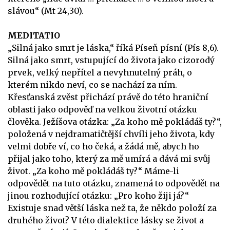
slávou“ (Mt 24,30).
MEDITATIO
„Silná jako smrt je láska,“ říká Píseň písní (Pís 8,6).
Silná jako smrt, vstupující do života jako cizorodý
prvek, velký nepřítel a nevyhnutelný práh, o
kterém nikdo neví, co se nachází za ním.
Křesťanská zvěst přichází právě do této hraniční
oblasti jako odpověď na velkou životní otázku
člověka. Ježíšova otázka: „Za koho mě pokládáš ty?“,
položená v nejdramatičtější chvíli jeho života, kdy
velmi dobře ví, co ho čeká, a žádá mě, abych ho
přijal jako toho, který za mě umírá a dává mi svůj
život. „Za koho mě pokládáš ty?“ Máme-li
odpovědět na tuto otázku, znamená to odpovědět na
jinou rozhodující otázku: „Pro koho žiji já?“
Existuje snad větší láska než ta, že někdo položí za
druhého život? V této dialektice lásky se život a