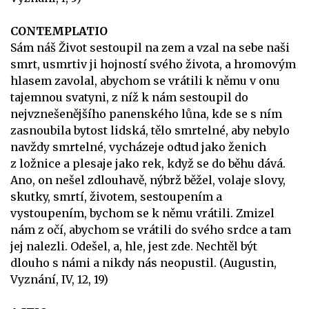
CONTEMPLATIO
Sám náš Život sestoupil na zem a vzal na sebe naši
smrt, usmrtiv ji hojností svého života, a hromovým
hlasem zavolal, abychom se vrátili k němu v onu
tajemnou svatyni, z níž k nám sestoupil do
nejvznešenějšího panenského lůna, kde se s ním
zasnoubila bytost lidská, tělo smrtelné, aby nebylo
navždy smrtelné, vycházeje odtud jako ženich
z ložnice a plesaje jako rek, když se do běhu dává.
Ano, on nešel zdlouhavě, nýbrž běžel, volaje slovy,
skutky, smrtí, životem, sestoupením a
vystoupením, bychom se k němu vrátili. Zmizel
nám z očí, abychom se vrátili do svého srdce a tam
jej nalezli. Odešel, a, hle, jest zde. Nechtěl být
dlouho s námi a nikdy nás neopustil. (Augustin,
Vyznání, IV, 12, 19)