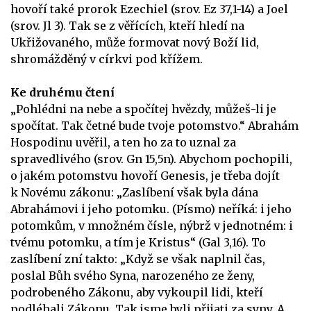
hovoří také prorok Ezechiel (srov. Ez 37,1-14) a Joel
(srov. Jl 3). Tak se z věřících, kteří hledí na
Ukřižovaného, může formovat nový Boží lid,
shromážděný v církvi pod křížem.
Ke druhému čtení
„Pohlédni na nebe a spočítej hvězdy, můžeš-li je
spočítat. Tak četné bude tvoje potomstvo.“ Abrahám
Hospodinu uvěřil, a ten ho za to uznal za
spravedlivého (srov. Gn 15,5n). Abychom pochopili,
o jakém potomstvu hovoří Genesis, je třeba dojít
k Novému zákonu: „Zaslíbení však byla dána
Abrahámovi i jeho potomku. (Písmo) neříká: i jeho
potomkům, v množném čísle, nýbrž v jednotném: i
tvému potomku, a tím je Kristus“ (Gal 3,16). To
zaslíbení zní takto: „Když se však naplnil čas,
poslal Bůh svého Syna, narozeného ze ženy,
podrobeného Zákonu, aby vykoupil lidi, kteří
podléhali Zákonu. Tak jsme byli přijati za syny. A