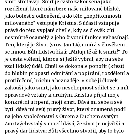
smrt střetávají. Smrt je často zakoušena jako
rozdělení, které nám bere naše milované blízké,
jako bolest z odloučení, a do této „nepřítomnosti
milovaného“ vstupuje Kristus. S účastí vstupuje
právě do této vypjaté chvíle, kdy se člověk cítí
nesmírně osamělý, a jeho životní funkce vyhasínají.
Ten, který je Život (srov. Jan 1,4), umírá s člověkem …
se mnou. Bůh lidstvu říká: „Miluji tě až k smrti!“ To
je cesta vtělení, kterou si Ježíš vybral, aby na sebe
vzal lidský úděl. Chtěl se dokonale ponořit (křest)
do hlubin propasti odmítání a popírání, rozdělení a
protiřečení, hříchu a beznaděje. V sobě ji člověk
zakouší jako smrt, jako neschopnost sdílet se a mít
opravdové vztahy k druhým. Kristus přijal moje
konkrétní utrpení, moji smrt. Dává mi sebe a své
bytí, dává mi svůj pravý život, který znamená podíl
na jeho společenství s Otcem a Duchem svatým.
Zmrtvýchvstalý s mocí hlásá, že život je největší a
pravý dar lidstvu: Bůh všechno stvořil, aby to bylo