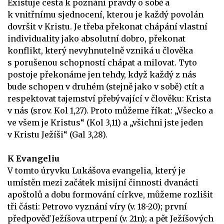
Existuje cesta k poznání pravdy o sobě a
k vnitřnímu sjednocení, kterou je každý povolán
dovršit v Kristu. Je třeba překonat chápání vlastní
individuality jako absolutní dobro, překonat
konflikt, který nevyhnutelně vzniká u člověka
s porušenou schopností chápat a milovat. Tyto
postoje překonáme jen tehdy, když každý z nás
bude schopen v druhém (stejně jako v sobě) ctít a
respektovat tajemství přebývající v člověku: Krista
v nás (srov. Kol 1,27). Proto můžeme říkat: „Všecko a
ve všem je Kristus“ (Kol 3,11) a „všichni jste jeden
v Kristu Ježíši“ (Gal 3,28).
K Evangeliu
V tomto úryvku Lukášova evangelia, který je
umístěn mezi začátek misijní činnosti dvanácti
apoštolů a dobu formování církve, můžeme rozlišit
tři části: Petrovo vyznání víry (v. 18-20); první
předpověď Ježíšova utrpení (v. 21n); a pět Ježíšových