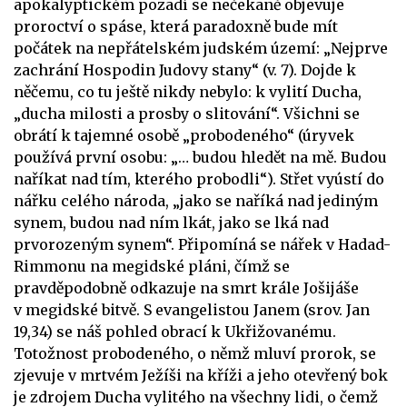
apokalyptickém pozadí se nečekaně objevuje
proroctví o spáse, která paradoxně bude mít
počátek na nepřátelském judském území: „Nejprve
zachrání Hospodin Judovy stany“ (v. 7). Dojde k
něčemu, co tu ještě nikdy nebylo: k vylití Ducha,
„ducha milosti a prosby o slitování“. Všichni se
obrátí k tajemné osobě „probodeného“ (úryvek
používá první osobu: „… budou hledět na mě. Budou
naříkat nad tím, kterého probodli“). Střet vyústí do
nářku celého národa, „jako se naříká nad jediným
synem, budou nad ním lkát, jako se lká nad
prvorozeným synem“. Připomíná se nářek v Hadad-
Rimmonu na megidské pláni, čímž se
pravděpodobně odkazuje na smrt krále Jošijáše
v megidské bitvě. S evangelistou Janem (srov. Jan
19,34) se náš pohled obrací k Ukřižovanému.
Totožnost probodeného, o němž mluví prorok, se
zjevuje v mrtvém Ježíši na kříži a jeho otevřený bok
je zdrojem Ducha vylitého na všechny lidi, o čemž