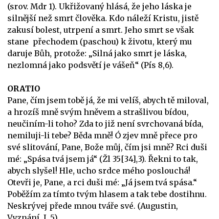
(srov. Mdr 1). Ukřižovaný hlásá, že jeho láska je
silnější než smrt člověka. Kdo náleží Kristu, jistě
zakusí bolest, utrpení a smrt. Jeho smrt se však
stane přechodem (paschou) k životu, který mu
daruje Bůh, protože: „Silná jako smrt je láska,
nezlomná jako podsvětí je vášeň“ (Pís 8,6).
ORATIO
Pane, čím jsem tobě já, že mi velíš, abych tě miloval,
a hrozíš mně svým hněvem a strašlivou bídou,
neučiním-li toho? Zda to již není svrchovaná bída,
nemiluji-li tebe? Běda mně! Ó zjev mně přece pro
své slitování, Pane, Bože můj, čím jsi mně? Rci duši
mé: „Spása tvá jsem já“ (Žl 35[34],3). Řekni to tak,
abych slyšel! Hle, ucho srdce mého poslouchá!
Otevři je, Pane, a rci duši mé: „Já jsem tvá spása.“
Poběžím za tímto tvým hlasem a tak tebe dostihnu.
Neskrývej přede mnou tváře své. (Augustin,
Vyznání, I, 5)