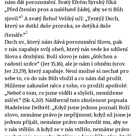
nám dát porozumění. Svatý Efrém Syrský říká:
„Před čtením pros a naléhavě žádej, aby se ti Bůh
4
zjevil.“
A svatý Řehoř Veliký učí: „Tentýž Duch,
který se dotkl duše proroka, se dotýká duše
5
čtenáře.“
Duch sv., který nám dává porozumění Slovu, pak
v nás zapaluje svůj oheň, který nás vede ke sdílení
Slova s druhými. Boží slovo je nám „útěchou a
radostí srdce“ (Jer 15,16), ale je nám i ohněm (srov.
Jer 23,29), který zapaluje. Není možné si nechat pro
sebe to, co do nás Bůh vložil a co nám dal prožít.
Můžeme zakoušet něco z toho, co prožili apoštolé:
„Neboť o tom, co jsme viděli a slyšeli, nemůžeme
mlčet.“ (Sk 4,20). Nádherně tuto zkušenost popsala
Madeleine Delbrêl: „Když jsme jednou poznali Boží
slovo, nemáme právo je nepřijmout; když už jsme je
jednou přijali, nemáme právo nedovolit mu, aby se
v nás vtělilo. A když se v nás vtělilo, nemáme právo