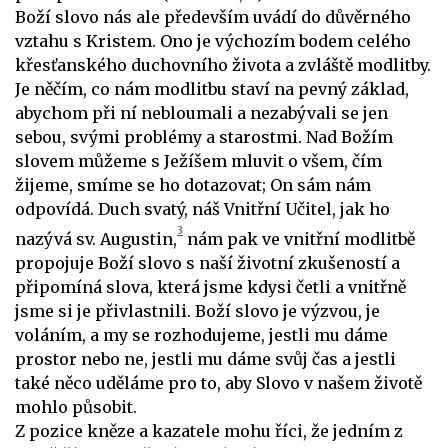
Boží slovo nás ale především uvádí do důvěrného
vztahu s Kristem. Ono je výchozím bodem celého
křesťanského duchovního života a zvláště modlitby.
Je něčím, co nám modlitbu staví na pevný základ,
abychom při ní nebloumali a nezabývali se jen
sebou, svými problémy a starostmi. Nad Božím
slovem můžeme s Ježíšem mluvit o všem, čím
žijeme, smíme se ho dotazovat; On sám nám
odpovídá. Duch svatý, náš Vnitřní Učitel, jak ho
3
nazývá sv. Augustin,
nám pak ve vnitřní modlitbě
propojuje Boží slovo s naší životní zkušeností a
připomíná slova, která jsme kdysi četli a vnitřně
jsme si je přivlastnili. Boží slovo je výzvou, je
voláním, a my se rozhodujeme, jestli mu dáme
prostor nebo ne, jestli mu dáme svůj čas a jestli
také něco uděláme pro to, aby Slovo v našem životě
mohlo působit.
Z pozice kněze a kazatele mohu říci, že jedním z