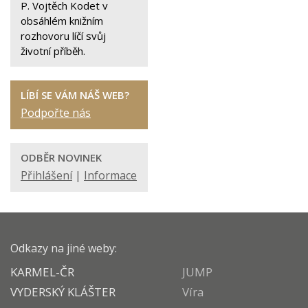
P. Vojtěch Kodet v
obsáhlém knižním
rozhovoru líčí svůj
životní příběh.
LÍBÍ SE VÁM NÁŠ WEB?
Podpořte nás
ODBĚR NOVINEK
Přihlášení
|
Informace
Odkazy na jiné weby:
KARMEL-ČR
JUMP
VYDERSKÝ KLÁŠTER
Víra