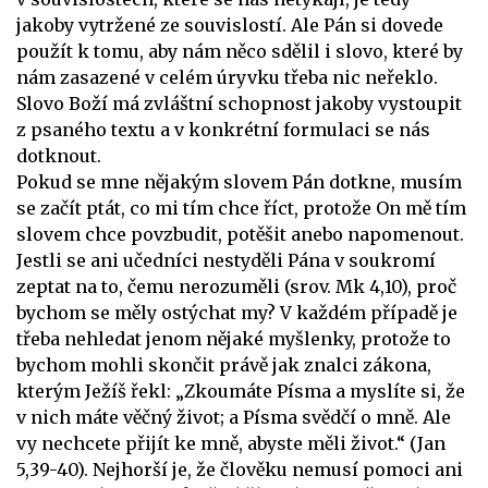
jakoby vytržené ze souvislostí. Ale Pán si dovede
použít k tomu, aby nám něco sdělil i slovo, které by
nám zasazené v celém úryvku třeba nic neřeklo.
Slovo Boží má zvláštní schopnost jakoby vystoupit
z psaného textu a v konkrétní formulaci se nás
dotknout.
Pokud se mne nějakým slovem Pán dotkne, musím
se začít ptát, co mi tím chce říct, protože On mě tím
slovem chce povzbudit, potěšit anebo napomenout.
Jestli se ani učedníci nestyděli Pána v soukromí
zeptat na to, čemu nerozuměli (srov. Mk 4,10), proč
bychom se měly ostýchat my? V každém případě je
třeba nehledat jenom nějaké myšlenky, protože to
bychom mohli skončit právě jak znalci zákona,
kterým Ježíš řekl: „Zkoumáte Písma a myslíte si, že
v nich máte věčný život; a Písma svědčí o mně. Ale
vy nechcete přijít ke mně, abyste měli život.“ (Jan
5,39-40). Nejhorší je, že člověku nemusí pomoci ani