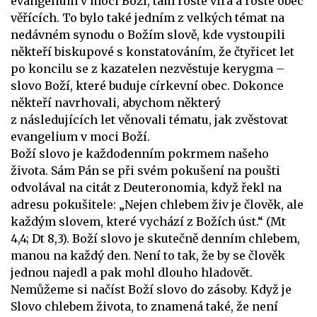
evangelium v moci Boží, tam roste víra a roste obec
věřících. To bylo také jedním z velkých témat na
nedávném synodu o Božím slově, kde vystoupili
někteří biskupové s konstatováním, že čtyřicet let
po koncilu se z kazatelen nezvěstuje kerygma –
slovo Boží, které buduje církevní obec. Dokonce
někteří navrhovali, abychom některý
z následujících let věnovali tématu, jak zvěstovat
evangelium v moci Boží.
Boží slovo je každodenním pokrmem našeho
života. Sám Pán se při svém pokušení na poušti
odvolával na citát z Deuteronomia, když řekl na
adresu pokušitele: „Nejen chlebem živ je člověk, ale
každým slovem, které vychází z Božích úst.“ (Mt
4,4; Dt 8,3). Boží slovo je skutečně denním chlebem,
manou na každý den. Není to tak, že by se člověk
jednou najedl a pak mohl dlouho hladovět.
Nemůžeme si načíst Boží slovo do zásoby. Když je
Slovo chlebem života, to znamená také, že není