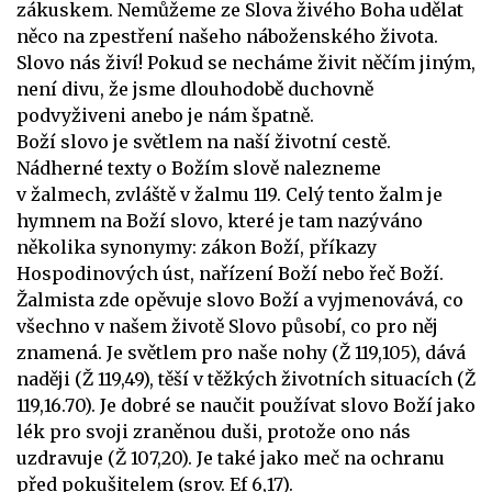
zákuskem. Nemůžeme ze Slova živého Boha udělat
něco na zpestření našeho náboženského života.
Slovo nás živí! Pokud se necháme živit něčím jiným,
není divu, že jsme dlouhodobě duchovně
podvyživeni anebo je nám špatně.
Boží slovo je světlem na naší životní cestě.
Nádherné texty o Božím slově nalezneme
v žalmech, zvláště v žalmu 119. Celý tento žalm je
hymnem na Boží slovo, které je tam nazýváno
několika synonymy: zákon Boží, příkazy
Hospodinových úst, nařízení Boží nebo řeč Boží.
Žalmista zde opěvuje slovo Boží a vyjmenovává, co
všechno v našem životě Slovo působí, co pro něj
znamená. Je světlem pro naše nohy (Ž 119,105), dává
naději (Ž 119,49), těší v těžkých životních situacích (Ž
119,16.70). Je dobré se naučit používat slovo Boží jako
lék pro svoji zraněnou duši, protože ono nás
uzdravuje (Ž 107,20). Je také jako meč na ochranu
před pokušitelem (srov. Ef 6,17).