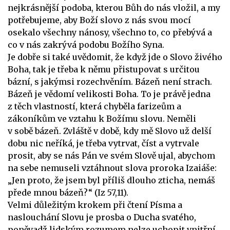
nejkrásnější podoba, kterou Bůh do nás vložil, a my
potřebujeme, aby Boží slovo z nás svou mocí
osekalo všechny nánosy, všechno to, co přebývá a
co v nás zakrývá podobu Božího Syna.
Je dobře si také uvědomit, že když jde o Slovo živého
Boha, tak je třeba k němu přistupovat s určitou
bázní, s jakýmsi rozechvěním. Bázeň není strach.
Bázeň je vědomí velikosti Boha. To je právě jedna
z těch vlastností, která chyběla farizeům a
zákoníkům ve vztahu k Božímu slovu. Neměli
v sobě bázeň. Zvláště v době, kdy mě Slovo už delší
dobu nic neříká, je třeba vytrvat, číst a vytrvale
prosit, aby se nás Pán ve svém Slově ujal, abychom
na sebe nemuseli vztáhnout slova proroka Izaiáše:
„Jen proto, že jsem byl příliš dlouho zticha, nemáš
přede mnou bázeň?“ (Iz 57,11).
Velmi důležitým krokem při čtení Písma a
naslouchání Slovu je prosba o Ducha svatého,
poněvadž lidským rozumem nelze uchopit vnitřní