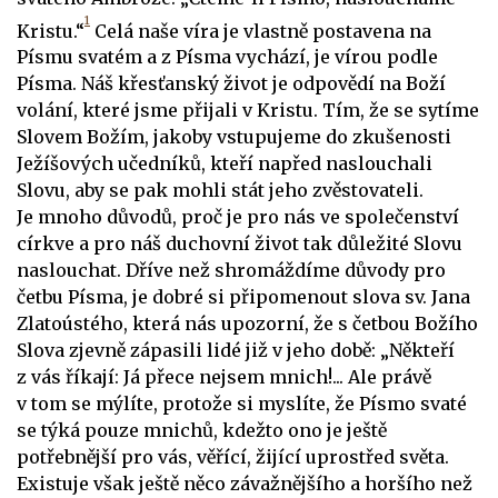
1
Kristu.“
Celá naše víra je vlastně postavena na
Písmu svatém a z Písma vychází, je vírou podle
Písma. Náš křesťanský život je odpovědí na Boží
volání, které jsme přijali v Kristu. Tím, že se sytíme
Slovem Božím, jakoby vstupujeme do zkušenosti
Ježíšových učedníků, kteří napřed naslouchali
Slovu, aby se pak mohli stát jeho zvěstovateli.
Je mnoho důvodů, proč je pro nás ve společenství
církve a pro náš duchovní život tak důležité Slovu
naslouchat. Dříve než shromáždíme důvody pro
četbu Písma, je dobré si připomenout slova sv. Jana
Zlatoústého, která nás upozorní, že s četbou Božího
Slova zjevně zápasili lidé již v jeho době: „Někteří
z vás říkají: Já přece nejsem mnich!... Ale právě
v tom se mýlíte, protože si myslíte, že Písmo svaté
se týká pouze mnichů, kdežto ono je ještě
potřebnější pro vás, věřící, žijící uprostřed světa.
Existuje však ještě něco závažnějšího a horšího než