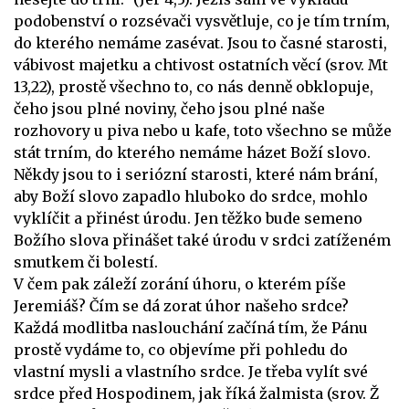
podobenství o rozsévači vysvětluje, co je tím trním,
do kterého nemáme zasévat. Jsou to časné starosti,
vábivost majetku a chtivost ostatních věcí (srov. Mt
13,22), prostě všechno to, co nás denně obklopuje,
čeho jsou plné noviny, čeho jsou plné naše
rozhovory u piva nebo u kafe, toto všechno se může
stát trním, do kterého nemáme házet Boží slovo.
Někdy jsou to i seriózní starosti, které nám brání,
aby Boží slovo zapadlo hluboko do srdce, mohlo
vyklíčit a přinést úrodu. Jen těžko bude semeno
Božího slova přinášet také úrodu v srdci zatíženém
smutkem či bolestí.
V čem pak záleží zorání úhoru, o kterém píše
Jeremiáš? Čím se dá zorat úhor našeho srdce?
Každá modlitba naslouchání začíná tím, že Pánu
prostě vydáme to, co objevíme při pohledu do
vlastní mysli a vlastního srdce. Je třeba vylít své
srdce před Hospodinem, jak říká žalmista (srov. Ž