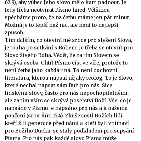
62,9), aby vůbec Jeho slovo mělo kam padnout. Je
tedy třeba neotvírat Písmo hned. Většinou
spěcháme proto, že na četbu máme jen pár minut.
Možná je to lepší než nic, ale není to nejlepší
způsob.
Tím dalším, co otevírá mé srdce pro slyšení Slova,
je touha po setkání s Bohem. Je třeba se otevřít pro
Slovo živého Boha. Vědět, že za tím Slovem se
skrývá osoba. Chtít Písmo číst ve víře, protože to
není četba jako každá jiná. To není duchovní
literatura, kterou napsal nějaký teolog. To je Slovo,
které nechal napsat sám Bůh pro nás. Sice
lidskými slovy, často pro nás nepochopitelnými,
ale za tím vším se skrývá poselství Boží. Vše, co je
napsáno v Písmu je napsáno pro nás a k našemu
poučení (srov. Řím 15,4). Zkušenosti Božích lidí,
kteří žili generace před námi a kteří byli vnímaví
pro Božího Ducha, se staly podkladem pro sepsání
Písma. Pro nás pak každé slovo Písma může