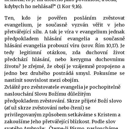
kdybych ho nehlásal!“ (1 Kor 9,16).
Ten, kdo je pověřen posláním zvěstovat
evangelium, je současně vyzván věřit v jeho
přetvářející sílu. A tak je víra v evangelium jednak
předpokladem hlásání evangelia a současně
hlásání evangelia probouzí víru (srov. Řím 10,17). Je
tedy legitimní otázkou, zda duchovní život
předchází hlásání, nebo kerygma duchovnímu
životu? Je zřejmé, že obojí je vzájemně propojeno a
jedno bez druhého postrádá smysl. Pokusíme se
nastínit souvislost mezi obojím.
Zvláště pro zvěstovatele evangelia je pochopitelně
naslouchání Slovu Božímu důležitým
předpokladem zvěstování. Skrze přijeté Boží slovo
(ať už skrze zvěstování nebo čtení) se
privilegovaným způsobem setkáváme s Kristem a
zakoušíme Jeho přetvářející blízkost. Podle slov
svatého Ambrože: „Čteme-li Písmo, nasloucháme