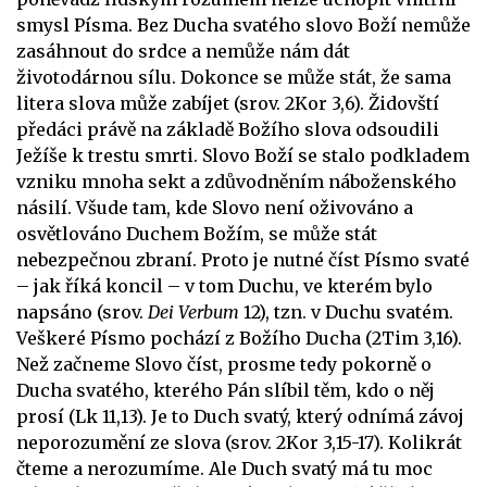
smysl Písma. Bez Ducha svatého slovo Boží nemůže
zasáhnout do srdce a nemůže nám dát
životodárnou sílu. Dokonce se může stát, že sama
litera slova může zabíjet (srov. 2Kor 3,6). Židovští
předáci právě na základě Božího slova odsoudili
Ježíše k trestu smrti. Slovo Boží se stalo podkladem
vzniku mnoha sekt a zdůvodněním náboženského
násilí. Všude tam, kde Slovo není oživováno a
osvětlováno Duchem Božím, se může stát
nebezpečnou zbraní. Proto je nutné číst Písmo svaté
– jak říká koncil – v tom Duchu, ve kterém bylo
napsáno (srov.
Dei Verbum
12), tzn. v Duchu svatém.
Veškeré Písmo pochází z Božího Ducha (2Tim 3,16).
Než začneme Slovo číst, prosme tedy pokorně o
Ducha svatého, kterého Pán slíbil těm, kdo o něj
prosí (Lk 11,13). Je to Duch svatý, který odnímá závoj
neporozumění ze slova (srov. 2Kor 3,15-17). Kolikrát
čteme a nerozumíme. Ale Duch svatý má tu moc