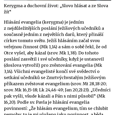
Kerygma a duchovní život: „Slovo hlásat a ze Slova
žít“
Hlásání evangelia (kerygma) je jedním
z nejdůležitějších poslání Ježíšových učedníků a
současně jedním z největších darů, který přináší
církev tomuto světu. Ježíš hlásáním začal svou
veřejnou činnost (Mk 1,14) a sám o sobě řekl, že od
Otce vyšel, aby kázal (srov. Mk 1,38). Do tohoto
poslání zasvětil i své učedníky, když je ustanovil
(doslova vytvořil) pro zvěstování evangelia (Mk
3,14). Všichni evangelisté končí své svědectví o
setkání učedníků se Zmrtvýchvstalým Ježíšovým
příkazem zvěstovat evangelium (srov. Mt 28,18-20;
srov. Mk 16,15-18; Lk 24,46-49; Jan 20,21-23). „Učedníci
pak vyšli, všude kázali a Pán s nimi působil“ (Mk
16,20). Podle sv. Pavla je hlásání evangelia
povinností: „Že hlásám evangelium, tím se chlubit
nemohu; to je mi uloženo jako povinnost, a běda,