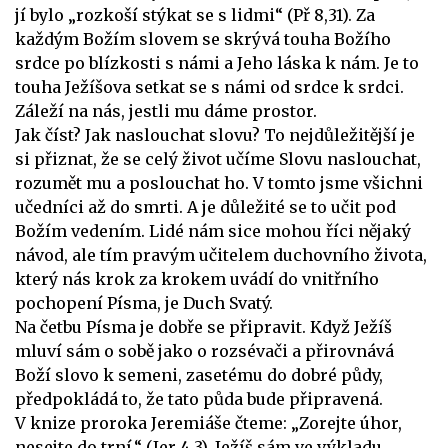
jí bylo „rozkoší stýkat se s lidmi“ (Př 8,31). Za
každým Božím slovem se skrývá touha Božího
srdce po blízkosti s námi a Jeho láska k nám. Je to
touha Ježíšova setkat se s námi od srdce k srdci.
Záleží na nás, jestli mu dáme prostor.
Jak číst? Jak naslouchat slovu? To nejdůležitější je
si přiznat, že se celý život učíme Slovu naslouchat,
rozumět mu a poslouchat ho. V tomto jsme všichni
učedníci až do smrti. A je důležité se to učit pod
Božím vedením. Lidé nám sice mohou říci nějaký
návod, ale tím pravým učitelem duchovního života,
který nás krok za krokem uvádí do vnitřního
pochopení Písma, je Duch Svatý.
Na četbu Písma je dobře se připravit. Když Ježíš
mluví sám o sobě jako o rozsévači a přirovnává
Boží slovo k semeni, zasetému do dobré půdy,
předpokládá to, že tato půda bude připravená.
V knize proroka Jeremiáše čteme: „Zorejte úhor,
nesejte do trní.“ (Jer 4,3). Ježíš sám ve výkladu