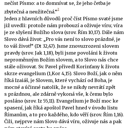
nečíst Písmo: a to domnívat se, že jeho četba je
2
zbytečná a neužitečná.“
Jeden z hlavních důvodů proč číst Písmo svaté jsme
již uvedli: protože nám probouzí a oživuje víru; víra
je ze slyšení Božího slova (srov. Řím 10,17). Dále nám
Slovo dává život: „Pro vás není to slovo prázdné, je
to váš život!“ (Dt 32,47). Jsme znovuzrozeni slovem
pravdy (srov. Jak 1,18), byli jsme povoláni k životu
neproměnným Božím slovem, a to Slovo nás chce
stále oživovat. Sv. Pavel přivedl Korinťany k životu
skrze evangelium (1,Kor 4,15). Slovo Boží, jak o něm
říká Izaiáš, je Slovem, které vychází od Boha, je
mocné a účinné natolik, že se nikdy nevrátí zpět
s prázdnou, ale zdárně vykoná vše, k čemu bylo
posláno (srov. Iz 55,11). Evangelium je Boží moc ke
spasení, jak říká apoštol Pavel hned v úvodu listu
Římanům, a to pro každého, kdo věří (srov. Řím 1,16).
Čili, nejprve nám Slovo dává víru, oživuje nás a pak