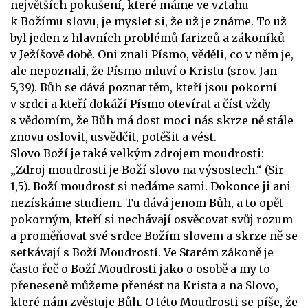
největších pokušení, které máme ve vztahu
k Božímu slovu, je myslet si, že už je známe. To už
byl jeden z hlavních problémů farizeů a zákoníků
v Ježíšově době. Oni znali Písmo, věděli, co v něm je,
ale nepoznali, že Písmo mluví o Kristu (srov. Jan
5,39). Bůh se dává poznat těm, kteří jsou pokorní
v srdci a kteří dokáží Písmo otevírat a číst vždy
s vědomím, že Bůh má dost moci nás skrze ně stále
znovu oslovit, usvědčit, potěšit a vést.
Slovo Boží je také velkým zdrojem moudrosti:
„Zdroj moudrosti je Boží slovo na výsostech.“ (Sir
1,5). Boží moudrost si nedáme sami. Dokonce ji ani
nezískáme studiem. Tu dává jenom Bůh, a to opět
pokorným, kteří si nechávají osvěcovat svůj rozum
a proměňovat své srdce Božím slovem a skrze ně se
setkávají s Boží Moudrostí. Ve Starém zákoně je
často řeč o Boží Moudrosti jako o osobě a my to
přeneseně můžeme přenést na Krista a na Slovo,
které nám zvěstuje Bůh. O této Moudrosti se píše, že