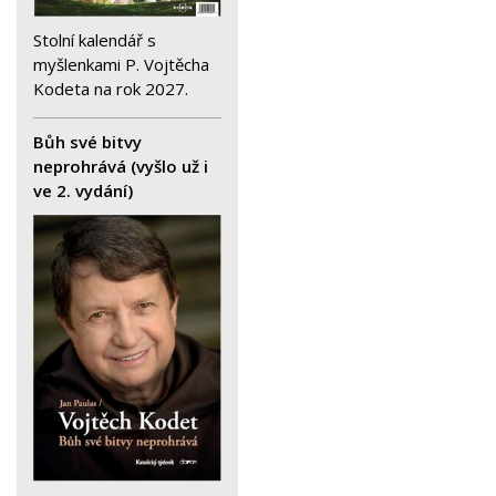
Stolní kalendář s
myšlenkami P. Vojtěcha
Kodeta na rok 2027.
Bůh své bitvy
neprohrává (vyšlo už i
ve 2. vydání)