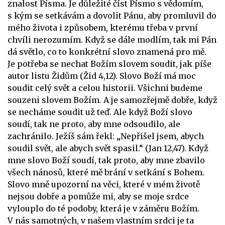
znalost Písma. Je důležité číst Písmo s vědomím,
s kým se setkávám a dovolit Pánu, aby promluvil do
mého života i způsobem, kterému třeba v první
chvíli nerozumím. Když se dále modlím, tak mi Pán
dá světlo, co to konkrétní slovo znamená pro mě.
Je potřeba se nechat Božím slovem soudit, jak píše
autor listu Židům (Žid 4,12). Slovo Boží má moc
soudit celý svět a celou historii. Všichni budeme
souzeni slovem Božím. A je samozřejmě dobře, když
se necháme soudit už teď. Ale když Boží slovo
soudí, tak ne proto, aby mne odsoudilo, ale
zachránilo. Ježíš sám řekl: „Nepřišel jsem, abych
soudil svět, ale abych svět spasil.“ (Jan 12,47). Když
mne slovo Boží soudí, tak proto, aby mne zbavilo
všech nánosů, které mě brání v setkání s Bohem.
Slovo mně upozorní na věci, které v mém životě
nejsou dobře a pomůže mi, aby se moje srdce
vylouplo do té podoby, která je v záměru Božím.
V nás samotných, v našem vlastním srdci je ta