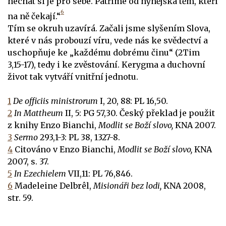
nechat si je pro sebe. Patříme od nynějška těm, kteří
6
na ně čekají.“
Tím se okruh uzavírá. Začali jsme slyšením Slova,
které v nás probouzí víru, vede nás ke svědectví a
uschopňuje ke „každému dobrému činu“ (2Tim
3,15-17), tedy i ke zvěstování. Kerygma a duchovní
život tak vytváří vnitřní jednotu.
1
De officiis ministrorum
I, 20, 88: PL 16,50.
2
In Mattheum
II, 5: PG 57,30. Český překlad je použit
z knihy Enzo Bianchi,
Modlit se Boží slovo,
KNA 2007.
3
Sermo
293,1-3: PL 38, 1327-8.
4
Citováno v Enzo Bianchi,
Modlit se Boží slovo,
KNA
2007, s. 37.
5
In Ezechielem
VII,11: PL 76,846.
6
Madeleine Delbrêl,
Misionáři bez lodi,
KNA 2008,
str. 59.