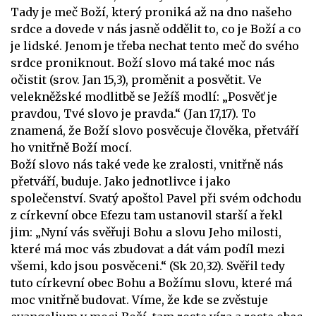
Tady je meč Boží, který proniká až na dno našeho
srdce a dovede v nás jasně oddělit to, co je Boží a co
je lidské. Jenom je třeba nechat tento meč do svého
srdce proniknout. Boží slovo má také moc nás
očistit (srov. Jan 15,3), proměnit a posvětit. Ve
velekněžské modlitbě se Ježíš modlí: „Posvěť je
pravdou, Tvé slovo je pravda.“ (Jan 17,17). To
znamená, že Boží slovo posvěcuje člověka, přetváří
ho vnitřně Boží mocí.
Boží slovo nás také vede ke zralosti, vnitřně nás
přetváří, buduje. Jako jednotlivce i jako
společenství. Svatý apoštol Pavel při svém odchodu
z církevní obce Efezu tam ustanovil starší a řekl
jim: „Nyní vás svěřuji Bohu a slovu Jeho milosti,
které má moc vás zbudovat a dát vám podíl mezi
všemi, kdo jsou posvěceni.“ (Sk 20,32). Svěřil tedy
tuto církevní obec Bohu a Božímu slovu, které má
moc vnitřně budovat. Víme, že kde se zvěstuje