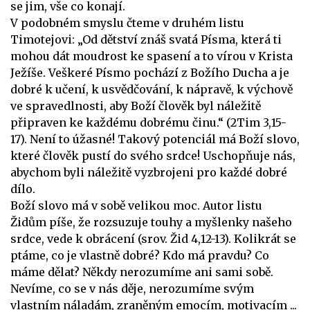
se jim, vše co konají.
V podobném smyslu čteme v druhém listu
Timotejovi: „Od dětství znáš svatá Písma, která ti
mohou dát moudrost ke spasení a to vírou v Krista
Ježíše. Veškeré Písmo pochází z Božího Ducha a je
dobré k učení, k usvědčování, k nápravě, k výchově
ve spravedlnosti, aby Boží člověk byl náležitě
připraven ke každému dobrému činu.“ (2Tim 3,15-
17). Není to úžasné! Takový potenciál má Boží slovo,
které člověk pustí do svého srdce! Uschopňuje nás,
abychom byli náležitě vyzbrojeni pro každé dobré
dílo.
Boží slovo má v sobě velikou moc. Autor listu
Židům píše, že rozsuzuje touhy a myšlenky našeho
srdce, vede k obrácení (srov. Žid 4,12-13). Kolikrát se
ptáme, co je vlastně dobré? Kdo má pravdu? Co
máme dělat? Někdy nerozumíme ani sami sobě.
Nevíme, co se v nás děje, nerozumíme svým
vlastním náladám, zraněným emocím, motivacím ...