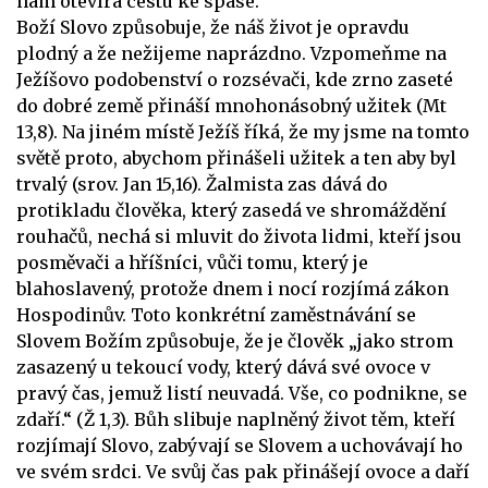
nám otevírá cestu ke spáse.
Boží Slovo způsobuje, že náš život je opravdu
plodný a že nežijeme naprázdno. Vzpomeňme na
Ježíšovo podobenství o rozsévači, kde zrno zaseté
do dobré země přináší mnohonásobný užitek (Mt
13,8). Na jiném místě Ježíš říká, že my jsme na tomto
světě proto, abychom přinášeli užitek a ten aby byl
trvalý (srov. Jan 15,16). Žalmista zas dává do
protikladu člověka, který zasedá ve shromáždění
rouhačů, nechá si mluvit do života lidmi, kteří jsou
posměvači a hříšníci, vůči tomu, který je
blahoslavený, protože dnem i nocí rozjímá zákon
Hospodinův. Toto konkrétní zaměstnávání se
Slovem Božím způsobuje, že je člověk „jako strom
zasazený u tekoucí vody, který dává své ovoce v
pravý čas, jemuž listí neuvadá. Vše, co podnikne, se
zdaří.“ (Ž 1,3). Bůh slibuje naplněný život těm, kteří
rozjímají Slovo, zabývají se Slovem a uchovávají ho
ve svém srdci. Ve svůj čas pak přinášejí ovoce a daří