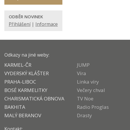
ODBĚR NOVINEK
Přihlášení
|
Informace
Odkazy na jiné weby:
KARMEL-ČR
JUMP
VYDERSKÝ KLÁŠTER
Víra
PRAHA-LIBOC
Linka víry
BOSÉ KARMELITKY
Večery chval
CHARISMATICKÁ OBNOVA
TV Noe
BAKHITA
Radio Proglas
MALÝ BERANOV
Drasty
Kontakt: