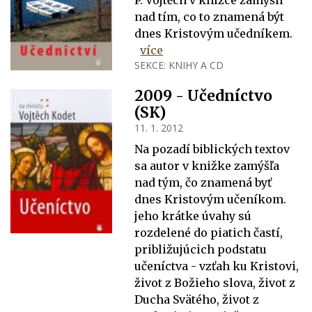
nad tím, co to znamená být
dnes Kristovým učedníkem.
více
SEKCE:
KNIHY A CD
2009 - Učedníctvo
(SK)
11. 1. 2012
Na pozadí biblických textov
sa autor v knižke zamýšľa
nad tým, čo znamená byť
dnes Kristovým učeníkom.
jeho krátke úvahy sú
rozdelené do piatich častí,
približujúcich podstatu
učeníctva - vzťah ku Kristovi,
život z Božieho slova, život z
Ducha Svätého, život z