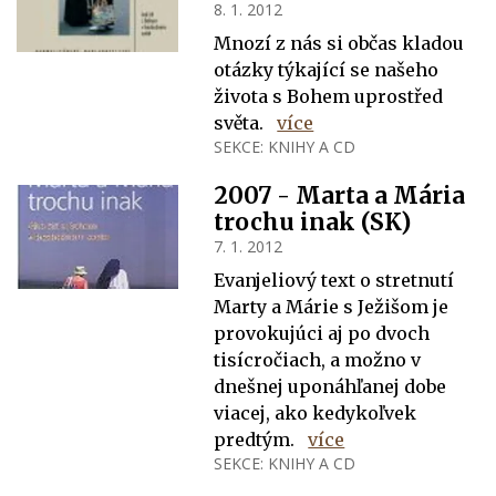
8. 1. 2012
Mnozí z nás si občas kladou
otázky týkající se našeho
života s Bohem uprostřed
světa.
více
SEKCE:
KNIHY A CD
2007 - Marta a Mária
trochu inak (SK)
7. 1. 2012
Evanjeliový text o stretnutí
Marty a Márie s Ježišom je
provokujúci aj po dvoch
tisícročiach, a možno v
dnešnej uponáhľanej dobe
viacej, ako kedykoľvek
predtým.
více
SEKCE:
KNIHY A CD