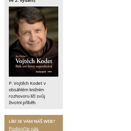
P. Vojtěch Kodet v
obsáhlém knižním
rozhovoru líčí svůj
životní příběh.
LÍBÍ SE VÁM NÁŠ WEB?
Podpořte nás