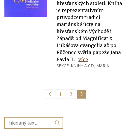
křesťanských století. Kniha
je reprezentativním
průvodcem tradicí
mariánské úcty na
křesťanském Východě i
Západě: od Magnificat z
Lukášova evangelia až po
Růženec světla papeže Jana
Pavla II.
více
SEKCE:
KNIHY A CD
,
MARIA
1
2
3