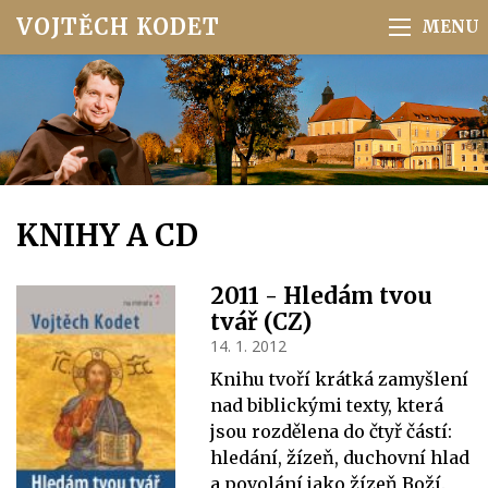
VOJTĚCH KODET
KNIHY A CD
2011 - Hledám tvou
tvář (CZ)
14. 1. 2012
Knihu tvoří krátká zamyšlení
nad biblickými texty, která
jsou rozdělena do čtyř částí:
hledání, žízeň, duchovní hlad
a povolání jako žízeň Boží.