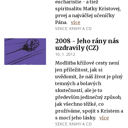
eucharistie - a tiež
spiritualitu Matky Kristovej,
prvej a najväčšej učeníčky
Pána.
více
SEKCE:
KNIHY A CD
2008 - Jeho rány nás
uzdravily (CZ)
10. 1. 2012
Modlitba křížové cesty není
jen příležitost, jak si
uvědomit, že náš život je plný
temných a bolavých
skutečností, ale je to
především jedinečný způsob,
jak všechno těžké, co
prožíváme, spojit s Kristem a
s mocí jeho lásky.
více
SEKCE:
KNIHY A CD