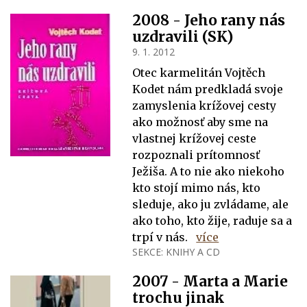
2008 - Jeho rany nás
uzdravili (SK)
9. 1. 2012
Otec karmelitán Vojtěch
Kodet nám predkladá svoje
zamyslenia krížovej cesty
ako možnosť aby sme na
vlastnej krížovej ceste
rozpoznali prítomnosť
Ježiša. A to nie ako niekoho
kto stojí mimo nás, kto
sleduje, ako ju zvládame, ale
ako toho, kto žije, raduje sa a
trpí v nás.
více
SEKCE:
KNIHY A CD
2007 - Marta a Marie
trochu jinak