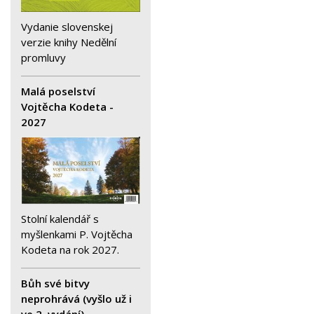
Vydanie slovenskej
verzie knihy Nedělní
promluvy
Malá poselství
Vojtěcha Kodeta -
2027
Stolní kalendář s
myšlenkami P. Vojtěcha
Kodeta na rok 2027.
Bůh své bitvy
neprohrává (vyšlo už i
ve 2. vydání)