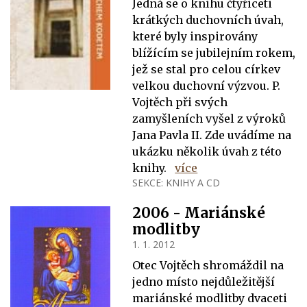
Jedná se o knihu čtyřiceti
krátkých duchovních úvah,
které byly inspirovány
blížícím se jubilejním rokem,
jež se stal pro celou církev
velkou duchovní výzvou. P.
Vojtěch při svých
zamyšleních vyšel z výroků
Jana Pavla II. Zde uvádíme na
ukázku několik úvah z této
knihy.
více
SEKCE:
KNIHY A CD
2006 - Mariánské
modlitby
1. 1. 2012
Otec Vojtěch shromáždil na
jedno místo nejdůležitější
mariánské modlitby dvaceti