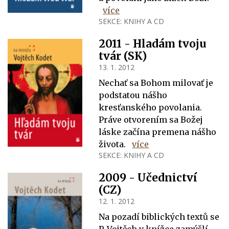
více
SEKCE:
KNIHY A CD
2011 - Hladám tvoju
tvár (SK)
13. 1. 2012
Nechať sa Bohom milovať je
podstatou nášho
kresťanského povolania.
Práve otvorením sa Božej
láske začína premena nášho
života.
více
SEKCE:
KNIHY A CD
2009 - Učednictví
(CZ)
12. 1. 2012
Na pozadí biblických textů se
P. Vojtěch v knížce zamýšlí