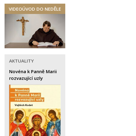
VIDEOÚVOD DO NEDĚLE
AKTUALITY
Novéna k Panně Marii
rozvazující uzly