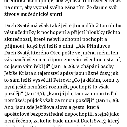
učedníka uschopňuje, aby vydával toto svědectví až
na smrt, aby vyznal svého Pána tím, že daruje svůj
život v mučednické smrti.
Duch Svatý má však také ještě jinou důležitou úlohu:
vést učedníky k pochopení a přijetí hloubky těchto
skutečností, které nebyli schopni pochopit a
přijmout, když byl Ježíš s nimi: „Ale Přímluvce
Duch Svatý, kterého Otec pošle ve jménu mém, ten
vás naučí všemu a připomene vám všechno ostatní,
co jsem vám řekl já“ (Jan 14,26). V chápání osoby
Ježíše Krista a tajemství spásy jsou různé časy, jak
to sám Ježíš vysvětlil Petrovi: „Co já dělám, tomu ty
nyní ještě nemůžeš rozumět, pochopíš to však
později“ (Jan 13,7); „kam já jdu, tam za mnou teď jít
nemůžeš; půjdeš však za mnou později“ (Jan 13,36).
Ano, jsou zde Ježíšova slova a gesta, která
apoštolové bezprostředně nepochopili, stejně jako
není řečeno, za koho bude mluvit Duch Svatý, který