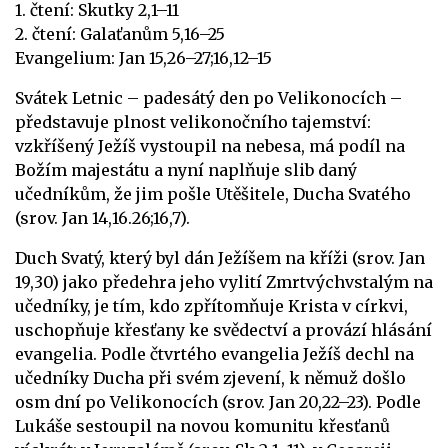
1. čtení: Skutky 2,1–11
2. čtení: Galaťanům 5,16–25
Evangelium: Jan 15,26–27;16,12–15
Svátek Letnic – padesátý den po Velikonocích –
představuje plnost velikonočního tajemství:
vzkříšený Ježíš vystoupil na nebesa, má podíl na
Božím majestátu a nyní naplňuje slib daný
učedníkům, že jim pošle Utěšitele, Ducha Svatého
(srov. Jan 14,16.26;16,7).
Duch Svatý, který byl dán Ježíšem na kříži (srov. Jan
19,30) jako předehra jeho vylití Zmrtvýchvstalým na
učedníky, je tím, kdo zpřítomňuje Krista v církvi,
uschopňuje křesťany ke svědectví a provází hlásání
evangelia. Podle čtvrtého evangelia Ježíš dechl na
učedníky Ducha při svém zjevení, k němuž došlo
osm dní po Velikonocích (srov. Jan 20,22–23). Podle
Lukáše sestoupil na novou komunitu křesťanů