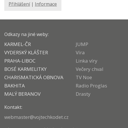
Přihlášení
|
Informace
Odkazy na jiné weby:
KARMEL-ČR
JUMP
VYDERSKÝ KLÁŠTER
Víra
PRAHA-LIBOC
Linka víry
BOSÉ KARMELITKY
Večery chval
CHARISMATICKÁ OBNOVA
TV Noe
BAKHITA
Radio Proglas
MALÝ BERANOV
Drasty
Kontakt:
webmaster@vojtechkodet.cz