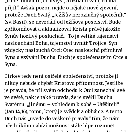
„bude mluvit to, co uslyší, a oznámí vám, co má
přijít“. Avšak pozor, nejde o nějaké nové zjevení,
protože Duch Svatý, „Ježíšův nerozlučný společník“
(sv. Basil), se nevzdálí od Ježíšova poselství. Bude
zpřítomňovat a aktualizovat Krista právě jakožto
Synův horlivý posluchač… To je veliké tajemství
naslouchání Bohu, tajemství uvnitř Trojice: Syn
vždycky naslouchá Otci; Otec naslouchá přímluvě
Syna a vzývání Ducha; Duch je společenstvím Otce a
Syna.
Církev tedy není osiřelé společenství, protože jí
nikdy nebude chybět Kristova přítomnost. Jestliže
je pravda, že při svém odchodu k Otci zanechal své
ve světě, pak je také pravda, že je svěřil Duchu
Svatému, „jinému – vzhledem k sobě – Utěšiteli“
(Jan 14,16), tomu, který je svědek a obhájce. A tento
Duch nás „uvede do veškeré pravdy“ tím, že nám
učedníkům nabízí možnost stále lépe rozumět