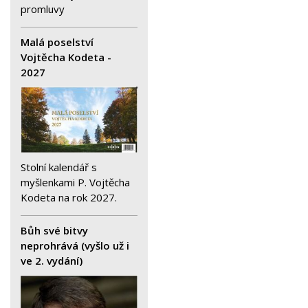
promluvy
Malá poselství
Vojtěcha Kodeta -
2027
Stolní kalendář s
myšlenkami P. Vojtěcha
Kodeta na rok 2027.
Bůh své bitvy
neprohrává (vyšlo už i
ve 2. vydání)