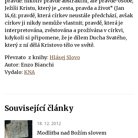
pravdě: nikoliv pravdě abstraktní, ale pravdě-osobě,
Ježíši Kristu, který je „cesta, pravda a život“ (Jan
14,6); pravdě, která církev neustále předchází, avšak
církev ji nikdy nemůže vlastnit; pravdě, která je
interpretována, zvěstována a prožívána v církvi,
kdykoli si připomene, že je dílem Ducha Svatého,
který z ní dělá Kristovo tělo ve světě.
Převzato z knihy:
Hlásej Slovo
Autor: Enzo Bianchi
Vydalo:
KNA
Související články
18. 12. 2012
Modlitba nad Božím slovem