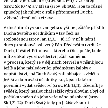
víckrát: v Jeruzalémě (srov. Sk 2,1–11), v Cesareji
(srov. Sk 10,44) a v Efesu (srov. Sk 19,6). Jsou to různé
způsoby, jak mluvit o stálé přítomnosti Ducha
v životě křesťanů a církve…
V dnešním úryvku evangelia slyšíme Ježíšův příslib
Ducha Svatého učedníkům v tzv. řeči na
rozloučenou (srov. Jan 13,31 – 16,33): v ní k nám i
dnes promlouvá oslavený Pán. Především tvrdí, že
Duch, Utěšitel-Přímluvce, kterého Otce pošle, bude
mít za úkol vydat svědectví Ježíši samému.
V procesu, který se v dějinách otevřel a v němž jsou
Ježíš a jeho následovníci předmětem žaloby a
nepřátelství, má Duch Svatý roli obhájce: svědčí o
Ježíši a doprovází učedníky, když jsou také oni
povoláni vydat svědectví (srov. Mk 13,11). Učedník je
svědek, který naslouchal Ježíšovým slovům a byl od
počátku vtažen do jeho veřejného působení (srov.
Sk 1,21–22). Duch Svatý tedy po Ježíšově smrti