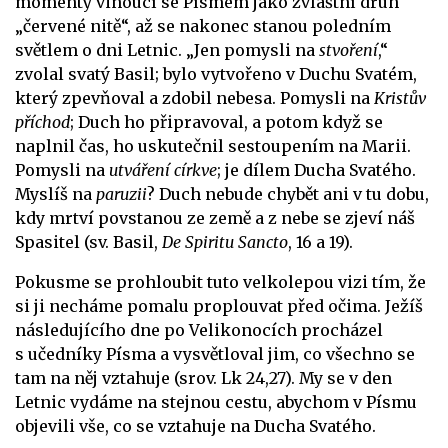
momenty vinoucí se Písmem jako zvláštní druh
„červené nitě“, až se nakonec stanou poledním
světlem o dni Letnic. „Jen pomysli na
stvoření
,“
zvolal svatý Basil; bylo vytvořeno v Duchu Svatém,
který zpevňoval a zdobil nebesa. Pomysli na
Kristův
příchod
; Duch ho připravoval, a potom když se
naplnil čas, ho uskutečnil sestoupením na Marii.
Pomysli na
utváření církve
; je dílem Ducha Svatého.
Myslíš na
paruzii
?
Duch nebude chybět ani v tu dobu,
kdy mrtví povstanou ze země a z nebe se zjeví náš
Spasitel (sv. Basil,
De Spiritu Sancto
, 16 a 19).
Pokusme se prohloubit tuto velkolepou vizi tím, že
si ji necháme pomalu proplouvat před očima. Ježíš
následujícího dne po Velikonocích procházel
s učedníky Písma a vysvětloval jim, co všechno se
tam na něj vztahuje (srov. Lk 24,27). My se v den
Letnic vydáme na stejnou cestu, abychom v Písmu
objevili vše, co se vztahuje na Ducha Svatého.