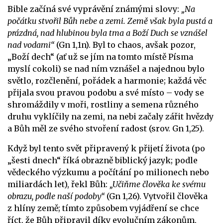
Bible začíná své vyprávění známými slovy:
„Na
počátku stvořil Bůh nebe a zemi. Země však byla pustá a
prázdná, nad hlubinou byla tma a Boží Duch se vznášel
nad vodami“
(Gn 1,1n). Byl to chaos, avšak pozor,
„Boží dech“ (ať už se jím na tomto místě Písma
myslí cokoli) se nad ním vznášel a najednou bylo
světlo, rozčlenění, pořádek a harmonie; každá věc
přijala svou pravou podobu a své místo – vody se
shromáždily v moři, rostliny a semena různého
druhu vyklíčily na zemi, na nebi začaly zářit hvězdy
a Bůh měl ze svého stvoření radost (srov. Gn 1,25).
Když byl tento svět připravený k přijetí života (po
„šesti dnech“ říká obrazně biblický jazyk; podle
vědeckého výzkumu a počítání po milionech nebo
miliardách let), řekl Bůh:
„Učiňme člověka ke svému
obrazu, podle naší podoby“
(Gn 1,26). Vytvořil člověka
z hlíny země; tímto způsobem vyjádření se chce
říct, že Bůh připravil díky evolučním zákonům,