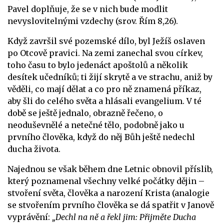
Pavel doplňuje, že se v nich bude modlit
nevyslovitelnými vzdechy (srov. Řím 8,26).
Když završil své pozemské dílo, byl Ježíš oslaven
po Otcově pravici. Na zemi zanechal svou církev,
toho času to bylo jedenáct apoštolů a několik
desítek učedníků; ti žijí skrytě a ve strachu, aniž by
věděli, co mají dělat a co pro ně znamená příkaz,
aby šli do celého světa a hlásali evangelium. V té
době se ještě jednalo, obrazně řečeno, o
neoduševnělé a netečné tělo, podobně jako u
prvního člověka, když do něj Bůh ještě nedechl
ducha života.
Najednou se však během dne Letnic obnovil příslib,
který poznamenal všechny velké počátky dějin –
stvoření světa, člověka a narození Krista (analogie
se stvořením prvního člověka se dá spatřit v Janově
vyprávění:
„Dechl na ně a řekl jim: Přijměte Ducha