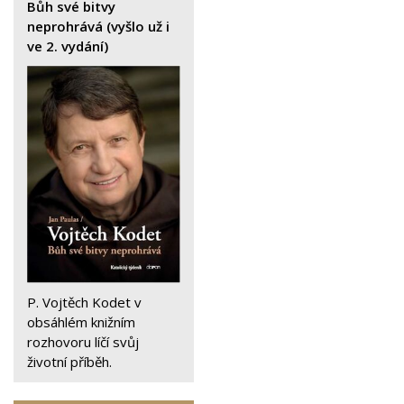
Bůh své bitvy
neprohrává (vyšlo už i
ve 2. vydání)
P. Vojtěch Kodet v
obsáhlém knižním
rozhovoru líčí svůj
životní příběh.