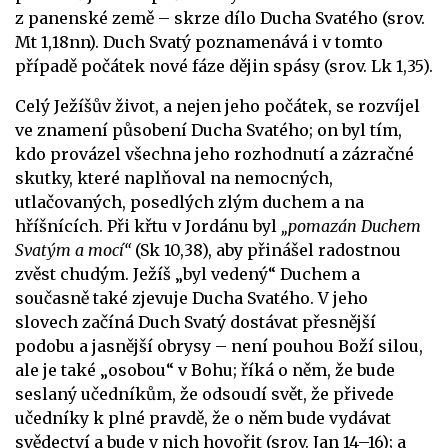
z panenské země – skrze dílo Ducha Svatého (srov.
Mt 1,18nn). Duch Svatý poznamenává i v tomto
případě počátek nové fáze dějin spásy (srov. Lk 1,35).
Celý Ježíšův život, a nejen jeho počátek, se rozvíjel
ve znamení působení Ducha Svatého; on byl tím,
kdo provázel všechna jeho rozhodnutí a zázračné
skutky, které naplňoval na nemocných,
utlačovaných, posedlých zlým duchem a na
hříšnících. Při křtu v Jordánu byl
„pomazán Duchem
Svatým a mocí“
(Sk 10,38), aby přinášel radostnou
zvěst chudým. Ježíš „byl vedený“ Duchem a
současně také zjevuje Ducha Svatého. V jeho
slovech začíná Duch Svatý dostávat přesnější
podobu a jasnější obrysy – není pouhou Boží silou,
ale je také „osobou“ v Bohu; říká o něm, že bude
seslaný učedníkům, že odsoudí svět, že přivede
učedníky k plné pravdě, že o něm bude vydávat
svědectví a bude v nich hovořit (srov. Jan 14–16); a