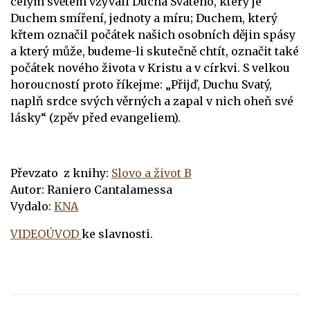
celým světem vzývali Ducha Svatého, který je
Duchem smíření, jednoty a míru; Duchem, který
křtem označil počátek našich osobních dějin spásy
a který může, budeme-li skutečně chtít, označit také
počátek nového života v Kristu a v církvi. S velkou
horoucností proto říkejme: „Přijď, Duchu Svatý,
naplň srdce svých věrných a zapal v nich oheň své
lásky“ (zpěv před evangeliem).
Převzato z knihy:
Slovo a život B
Autor: Raniero Cantalamessa
Vydalo:
KNA
VIDEOÚVOD
ke slavnosti.