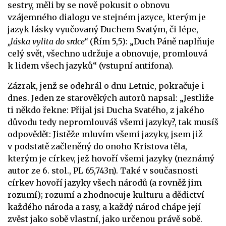
sestry, měli by se nově pokusit o obnovu
vzájemného dialogu ve stejném jazyce, kterým je
jazyk lásky vyučovaný Duchem Svatým, či lépe,
„láska vylita do srdce“
(Řím 5,5): „Duch Páně naplňuje
celý svět, všechno udržuje a obnovuje, promlouvá
k lidem všech jazyků“ (vstupní antifona).
Zázrak, jenž se odehrál o dnu Letnic, pokračuje i
dnes. Jeden ze starověkých autorů napsal: „Jestliže
ti někdo řekne: Přijal jsi Ducha Svatého, z jakého
důvodu tedy nepromlouváš všemi jazyky?, tak musíš
odpovědět: Jistěže mluvím všemi jazyky, jsem již
v podstatě začleněný do onoho Kristova těla,
kterým je církev, jež hovoří všemi jazyky (neznámý
autor ze 6. stol., PL 65,743n). Také v současnosti
církev hovoří jazyky všech národů (a rovněž jim
rozumí); rozumí a zhodnocuje kulturu a dědictví
každého národa a rasy, a každý národ chápe její
zvěst jako sobě vlastní, jako určenou právě sobě.