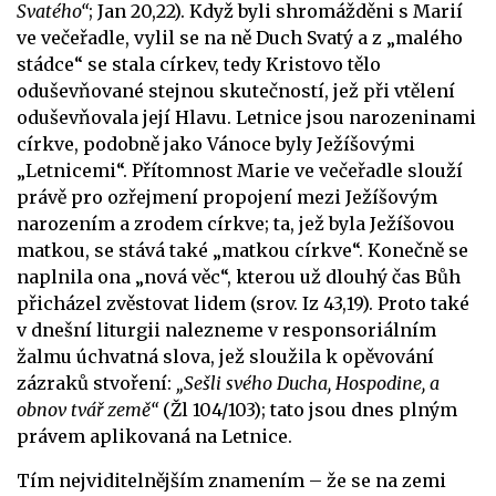
Svatého“
; Jan 20,22). Když byli shromážděni s Marií
ve večeřadle, vylil se na ně Duch Svatý a z „malého
stádce“ se stala církev, tedy Kristovo tělo
oduševňované stejnou skutečností, jež při vtělení
oduševňovala její Hlavu. Letnice jsou narozeninami
církve, podobně jako Vánoce byly Ježíšovými
„Letnicemi“. Přítomnost Marie ve večeřadle slouží
právě pro ozřejmení propojení mezi Ježíšovým
narozením a zrodem církve; ta, jež byla Ježíšovou
matkou, se stává také „matkou církve“. Konečně se
naplnila ona „nová věc“, kterou už dlouhý čas Bůh
přicházel zvěstovat lidem (srov. Iz 43,19). Proto také
v dnešní liturgii nalezneme v responsoriálním
žalmu úchvatná slova, jež sloužila k opěvování
zázraků stvoření:
„Sešli svého Ducha, Hospodine, a
obnov tvář země“
(Žl 104/103); tato jsou dnes plným
právem aplikovaná na Letnice.
Tím nejviditelnějším znamením – že se na zemi