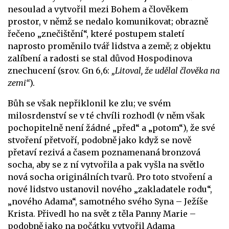
nesoulad a vytvořil mezi Bohem a člověkem
prostor, v němž se nedalo komunikovat; obrazně
řečeno „znečištění“, které postupem staletí
naprosto proměnilo tvář lidstva a země; z objektu
zalíbení a radosti se stal důvod Hospodinova
znechucení (srov. Gn 6,6:
„Litoval, že udělal člověka na
zemi“
).
Bůh se však nepřiklonil ke zlu; ve svém
milosrdenství se v té chvíli rozhodl (v něm však
pochopitelně není žádné „před“ a „potom“), že své
stvoření přetvoří, podobně jako když se nově
přetaví rezivá a časem poznamenaná bronzová
socha, aby se z ní vytvořila a pak vyšla na světlo
nová socha originálních tvarů. Pro toto stvoření a
nové lidstvo ustanovil nového „zakladatele rodu“,
„nového Adama“, samotného svého Syna – Ježíše
Krista. Přivedl ho na svět z těla Panny Marie –
podobně jako na počátku vytvořil Adama