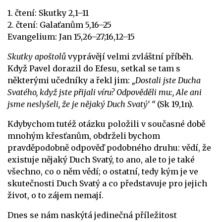
1. čtení: Skutky 2,1–11
2. čtení: Galaťanům 5,16–25
Evangelium: Jan 15,26–27;16,12–15
Skutky apoštolů
vyprávějí velmi zvláštní příběh.
Když Pavel dorazil do Efesu, setkal se tam s
některými učedníky a řekl jim:
„Dostali jste Ducha
Svatého, když jste přijali víru? Odpověděli mu:, Ale ani
jsme neslyšeli, že je nějaký Duch Svatý‘ “
(Sk 19,1n).
Kdybychom tutéž otázku položili v současné době
mnohým křesťanům, obdrželi bychom
pravděpodobně odpověď podobného druhu: vědí, že
existuje nějaký Duch Svatý, to ano, ale to je také
všechno, co o něm vědí; o ostatní, tedy kým je ve
skutečnosti Duch Svatý a co představuje pro jejich
život, o to zájem nemají.
Dnes se nám naskýtá jedinečná příležitost