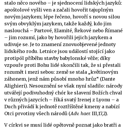
stalo něco nového – je sjednocení lidských jazyků:
apoštolové vyšli ven a začali hovořit tajuplným
novým jazykem; lépe řečeno, hovoří s novou silou
svým obvyklým jazykem, takže každý, kdo jim
naslouchá – Partové, Elamité, Řekové nebo Římané
– jim rozumí, jako by hovořili jejich jazykem a
udivuje se. Je to znamení znovuobjevené jednoty
lidského rodu. Letnice jsou událostí stojící jako
protipól příběhu stavby babylonské věže; díky
vzpouře proti Bohu lidé skončili tak, že si přestali
rozumět i mezi sebou: země se stala „květinovým
záhonem, jenž nám působí mnoho hrůz“ (Dante
Alighieri). Nesouznění se však nyní sladilo: národy
utvářejí podivuhodný chór ke slavení Božích chval
v různých jazycích – říká svatý Irenej z Lyonu – a
Duch přivádí k jednotě roztříštěné kmeny a nabízí
Otci prvotiny všech národů (
Adv. haer.
III,17,2).
V církvi se musí lidé opětovně poznat jako bratři a