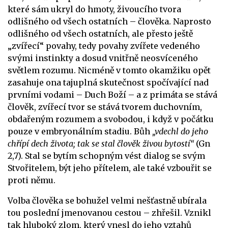
které sám ukryl do hmoty, živoucího tvora
odlišného od všech ostatních – člověka. Naprosto
odlišného od všech ostatních, ale přesto ještě
„zvířecí“ povahy, tedy povahy zvířete vedeného
svými instinkty a dosud vnitřně neosvíceného
světlem rozumu. Nicméně v tomto okamžiku opět
zasahuje ona tajuplná skutečnost spočívající nad
prvními vodami – Duch Boží – a z primáta se stává
člověk, zvířecí tvor se stává tvorem duchovním,
obdařeným rozumem a svobodou, i když v počátku
pouze v embryonálním stadiu. Bůh
„vdechl do jeho
chřípí dech života; tak se stal člověk živou bytostí“
(Gn
2,7). Stal se bytím schopným vést dialog se svým
Stvořitelem, být jeho přítelem, ale také vzbouřit se
proti němu.
Volba člověka se bohužel velmi nešťastně ubírala
tou poslední jmenovanou cestou – zhřešil. Vznikl
tak hluboký zlom, který vnesl do jeho vztahů