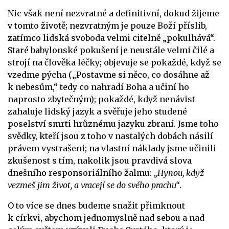
Nic však není nezvratné a definitivní, dokud žijeme
v tomto životě; nezvratným je pouze Boží příslib,
zatímco lidská svoboda velmi citelně „pokulhává“.
Staré babylonské pokušení je neustále velmi čilé a
strojí na člověka léčky; objevuje se pokaždé, když se
vzedme pýcha („Postavme si něco, co dosáhne až
k nebesům,“ tedy co nahradí Boha a učiní ho
naprosto zbytečným); pokaždé, když nenávist
zahaluje lidský jazyk a svěřuje jeho studené
poselství smrti hrůznému jazyku zbraní. Jsme toho
svědky, kteří jsou z toho v nastalých dobách násilí
právem vystrašeni; na vlastní náklady jsme učinili
zkušenost s tím, nakolik jsou pravdivá slova
dnešního responsoriálního žalmu:
„Hynou, když
vezmeš jim život, a vracejí se do svého prachu“
.
O to více se dnes budeme snažit přimknout
k církvi, abychom jednomyslně nad sebou a nad