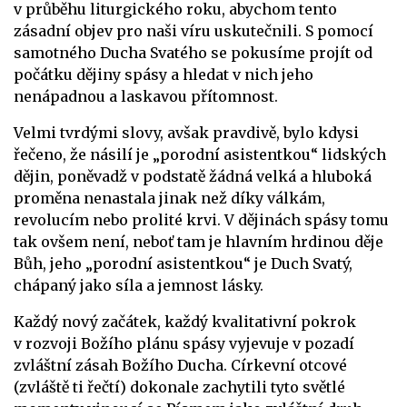
v průběhu liturgického roku, abychom tento
zásadní objev pro naši víru uskutečnili. S pomocí
samotného Ducha Svatého se pokusíme projít od
počátku dějiny spásy a hledat v nich jeho
nenápadnou a laskavou přítomnost.
Velmi tvrdými slovy, avšak pravdivě, bylo kdysi
řečeno, že násilí je „porodní asistentkou“ lidských
dějin, poněvadž v podstatě žádná velká a hluboká
proměna nenastala jinak než díky válkám,
revolucím nebo prolité krvi. V dějinách spásy tomu
tak ovšem není, neboť tam je hlavním hrdinou děje
Bůh, jeho „porodní asistentkou“ je Duch Svatý,
chápaný jako síla a jemnost lásky.
Každý nový začátek, každý kvalitativní pokrok
v rozvoji Božího plánu spásy vyjevuje v pozadí
zvláštní zásah Božího Ducha. Církevní otcové
(zvláště ti řečtí) dokonale zachytili tyto světlé