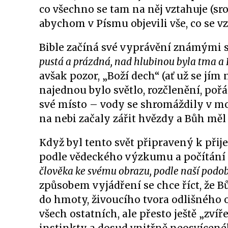
co všechno se tam na něj vztahuje (sro
abychom v Písmu objevili vše, co se v
Bible začíná své vyprávění známými 
pustá a prázdná, nad hlubinou byla tma a
avšak pozor, „Boží dech“ (ať už se jí
najednou bylo světlo, rozčlenění, poř
své místo – vody se shromáždily v mo
na nebi začaly zářit hvězdy a Bůh měl z
Když byl tento svět připravený k přijet
podle vědeckého výzkumu a počítání p
člověka ke svému obrazu, podle naší podo
způsobem vyjádření se chce říct, že 
do hmoty, živoucího tvora odlišného 
všech ostatních, ale přesto ještě „zv