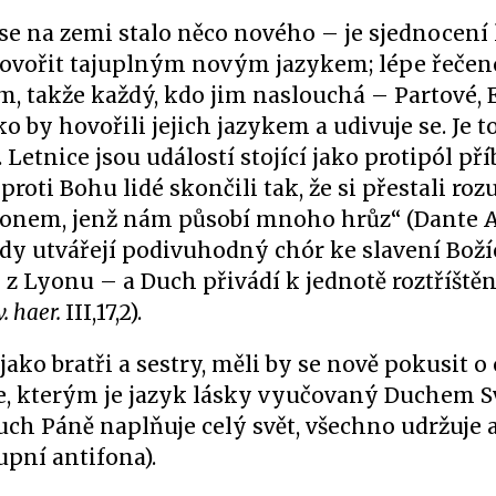
e na zemi stalo něco nového – je sjednocení
 hovořit tajuplným novým jazykem; lépe řečen
 takže každý, kdo jim naslouchá – Partové, 
 by hovořili jejich jazykem a udivuje se. Je 
Letnice jsou událostí stojící jako protipól př
roti Bohu lidé skončili tak, že si přestali ro
onem, jenž nám působí mnoho hrůz“ (Dante Al
ody utvářejí podivuhodný chór ke slavení Boží
j z Lyonu – a Duch přivádí k jednotě roztříšt
. haer.
III,17,2).
jako bratři a sestry, měli by se nově pokusit 
e, kterým je jazyk lásky vyučovaný Duchem S
uch Páně naplňuje celý svět, všechno udržuje 
upní antifona).