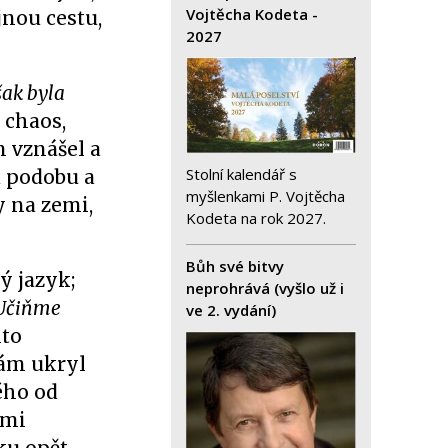
Vojtěcha Kodeta -
jnou cestu,
2027
šak byla
o chaos,
m vznášel a
Stolní kalendář s
u podobu a
myšlenkami P. Vojtěcha
y na zemi,
Kodeta na rok 2027.
Bůh své bitvy
ý jazyk;
neprohrává (vyšlo už i
Učiňme
ve 2. vydání)
mto
sám ukryl
ého od
ými