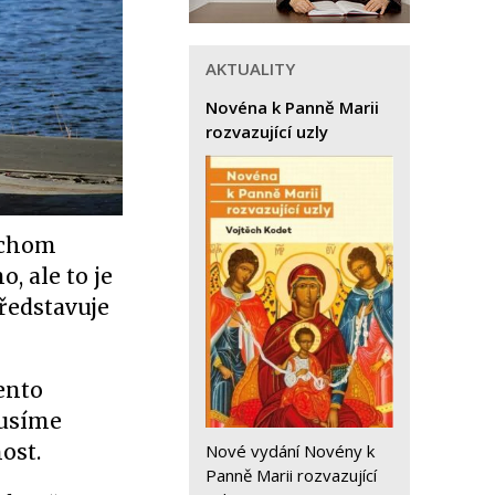
AKTUALITY
Novéna k Panně Marii
rozvazující uzly
ychom
, ale to je
představuje
ento
kusíme
ost.
Nové vydání Novény k
Panně Marii rozvazující