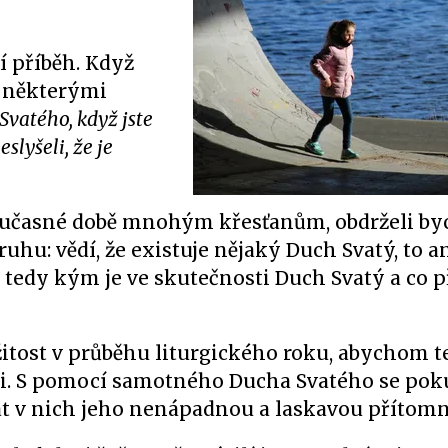
í příběh. Když
s některými
Svatého, když jste
slyšeli, že je
současné době mnohým křesťanům, obdrželi b
: vědí, že existuje nějaký Duch Svatý, to ano
í, tedy kým je ve skutečnosti Duch Svatý a co 
itost v průběhu liturgického roku, abychom t
ili. S pomocí samotného Ducha Svatého se po
dat v nich jeho nenápadnou a laskavou přítomn