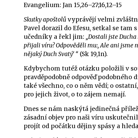
Evangelium: Jan 15,26–27;16,12–15
Skutky apoštolů
vyprávějí velmi zvláštn
Pavel dorazil do Efesu, setkal se tam 
učedníky a řekl jim:
„Dostali jste Ducha 
přijali víru? Odpověděli mu:, Ale ani jsme ne
nějaký Duch Svatý‘ “
(Sk 19,1n).
Kdybychom tutéž otázku položili v 
pravděpodobně odpověď podobného druhu
také všechno, co o něm vědí; o ostatn
pro jejich život, o to zájem nemají.
Dnes se nám naskýtá jedinečná přílež
zásadní objev pro naši víru uskutečn
projít od počátku dějiny spásy a hle