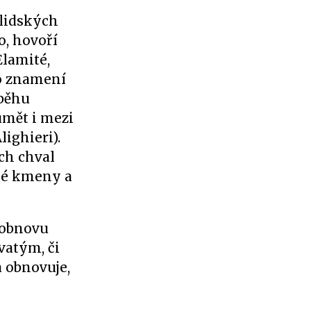
 lidských
o, hovoří
Elamité,
to znamení
íběhu
zumět i mezi
ighieri).
ch chval
ěné kmeny a
o obnovu
vatým, či
a obnovuje,