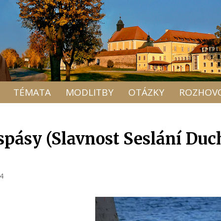
TÉMATA
MODLITBY
OTÁZKY
ROZHOV
spásy (Slavnost Seslání Duc
24