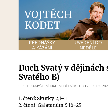
VOJTĚCH
KODET
PŘEDNÁŠKY
UVEDENÍ DO
A KÁZÁNÍ
NEDĚLE
Duch Svatý v dějinách 
Svatého B)
SEKCE:
ZAMYŠLENÍ NAD NEDĚLNÍMI TEXTY
|
13. 5. 20
1. čtení: Skutky 2,1–11
2. čtení: Galaťanům 5,16–25