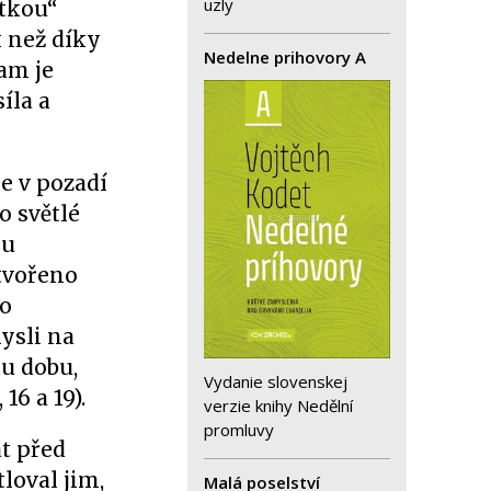
uzly
ntkou“
k než díky
Nedelne prihovory A
am je
íla a
e v pozadí
o světlé
ou
ytvořeno
ho
ysli na
tu dobu,
Vydanie slovenskej
, 16 a 19).
verzie knihy Nedělní
promluvy
t před
loval jim,
Malá poselství