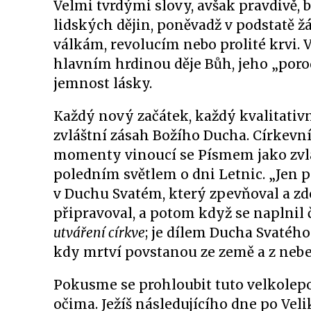
Velmi tvrdými slovy, avšak pravdivě, b
lidských dějin, poněvadž v podstatě 
válkám, revolucím nebo prolité krvi. 
hlavním hrdinou děje Bůh, jeho „porod
jemnost lásky.
Každý nový začátek, každý kvalitativn
zvláštní zásah Božího Ducha. Církevní o
momenty vinoucí se Písmem jako zvláš
poledním světlem o dni Letnic. „Jen 
v Duchu Svatém, který zpevňoval a zd
připravoval, a potom když se naplnil
utváření církve
; je dílem Ducha Svatého
kdy mrtví povstanou ze země a z nebe s
Pokusme se prohloubit tuto velkolepo
očima. Ježíš následujícího dne po Vel