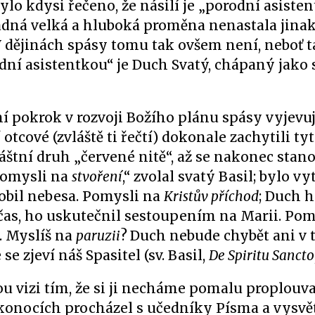
ylo kdysi řečeno, že násilí je „porodní asiste
žádná velká a hluboká proměna nenastala jina
V dějinách spásy tomu tak ovšem není, neboť t
ní asistentkou“ je Duch Svatý, chápaný jako s
í pokrok v rozvoji Božího plánu spásy vyjevuj
tcové (zvláště ti řečtí) dokonale zachytili tyt
tní druh „červené nitě“, až se nakonec stan
pomysli na
stvoření
,“ zvolal svatý Basil; bylo v
obil nebesa. Pomysli na
Kristův příchod
; Duch 
 čas, ho uskutečnil sestoupením na Marii. Pom
. Myslíš na
paruzii
?
Duch nebude chybět ani v 
e zjeví náš Spasitel (sv. Basil,
De Spiritu Sancto
u vizi tím, že si ji necháme pomalu proplouva
ikonocích procházel s učedníky Písma a vysvět