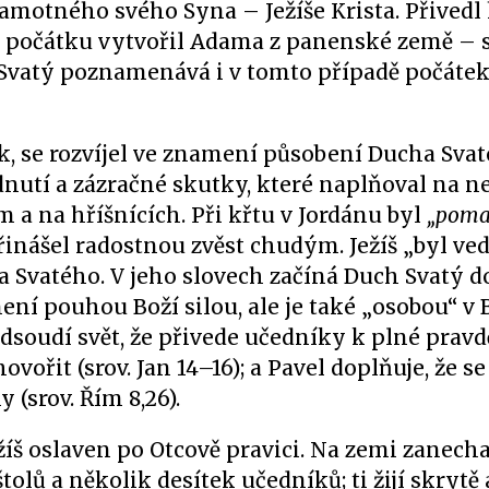
amotného svého Syna – Ježíše Krista. Přivedl 
a počátku vytvořil Adama z panenské země – s
h Svatý poznamenává i v tomto případě počátek
ek, se rozvíjel ve znamení působení Ducha Svat
dnutí a zázračné skutky, které naplňoval na 
a na hříšnících. Při křtu v Jordánu byl
„pom
přinášel radostnou zvěst chudým. Ježíš „byl ve
 Svatého. V jeho slovech začíná Duch Svatý d
ení pouhou Boží silou, ale je také „osobou“ v 
dsoudí svět, že přivede učedníky k plné pravd
vořit (srov. Jan 14–16); a Pavel doplňuje, že se
(srov. Řím 8,26).
ežíš oslaven po Otcově pravici. Na zemi zanech
tolů a několik desítek učedníků; ti žijí skrytě 