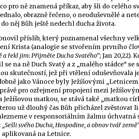
a co pro ně znamená příkaz, aby šli do celého sv
 jednalo, obrazně řečeno, o neoduševnělé a nete
do něj Bůh ještě nedechl ducha života.
bnovil příslib, který poznamenal všechny vel
zení Krista (analogie se stvořením prvního člo
ě a řekl jim: Přijměte Ducha Svatého“
; Jan 20,22). 
l se na ně Duch Svatý a z „malého stádce“ se s
u skutečností, jež při vtělení oduševňovala je
dobně jako Vánoce byly Ježíšovými „Letnicemi
 právě pro ozřejmení propojení mezi Ježíšový
la Ježíšovou matkou, se stává také „matkou cír
terou už dlouhý čas Bůh přicházel zvěstovat li
i nalezneme v responsoriálním žalmu úchvatná s
:
„Sešli svého Ducha, Hospodine, a obnov tvář země
 aplikovaná na Letnice.