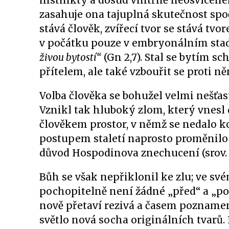
instinkty a dosud vnitřně neosvícen
zasahuje ona tajuplná skutečnost spo
stává člověk, zvířecí tvor se stává 
v počátku pouze v embryonálním sta
živou bytostí“
(Gn 2,7). Stal se bytím s
přítelem, ale také vzbouřit se proti n
Volba člověka se bohužel velmi nešťas
Vznikl tak hluboký zlom, který vnesl
člověkem prostor, v němž se nedalo k
postupem staletí naprosto proměnilo tv
důvod Hospodinova znechucení (srov. 
Bůh se však nepřiklonil ke zlu; ve své
pochopitelně není žádné „před“ a „pot
nově přetaví rezivá a časem poznamen
světlo nová socha originálních tvarů.