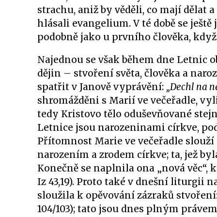
strachu, aniž by věděli, co mají dělat 
hlásali evangelium. V té době se ještě
podobně jako u prvního člověka, když 
Najednou se však během dne Letnic o
dějin – stvoření světa, člověka a naro
spatřit v Janově vyprávění:
„Dechl na n
shromážděni s Marií ve večeřadle, vyli
tedy Kristovo tělo oduševňované stejno
Letnice jsou narozeninami církve, po
Přítomnost Marie ve večeřadle slouží
narozením a zrodem církve; ta, jež by
Konečně se naplnila ona „nová věc“, k
Iz 43,19). Proto také v dnešní liturgi
sloužila k opěvování zázraků stvoření
104/103); tato jsou dnes plným právem