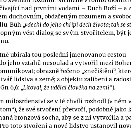
ého světlem rozumu. Nicméně v tomto okamži
čívající nad prvními vodami – Duch Boží – a z
tvorem duchovním, obdařeným rozumem a svobod
diu. Bůh
„vdechl do jeho chřípí dech života; tak se s
chopným vést dialog se svým Stvořitelem, být 
ěmu.
tně ubírala tou poslední jmenovanou cestou –
 do jeho vztahů nesoulad a vytvořil mezi Boh
omunikovat; obrazně řečeno „znečištění“, kter
ář lidstva a země; z objektu zalíbení a radosti
Gn 6,6:
„Litoval, že udělal člověka na zemi“
).
m milosrdenství se v té chvíli rozhodl (v něm 
om“), že své stvoření přetvoří, podobně jako 
aná bronzová socha, aby se z ní vytvořila a p
 Pro toto stvoření a nové lidstvo ustanovil no