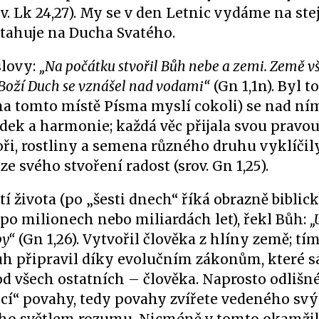
v. Lk 24,27). My se v den Letnic vydáme na ste
ztahuje na Ducha Svatého.
slovy:
„Na počátku stvořil Bůh nebe a zemi. Země v
 Boží Duch se vznášel nad vodami“
(Gn 1,1n). Byl t
m na tomto místě Písma myslí cokoli) se nad ní
ádek a harmonie; každá věc přijala svou pravo
ři, rostliny a semena různého druhu vyklíčil
e svého stvoření radost (srov. Gn 1,25).
í života (po „šesti dnech“ říká obrazně biblick
o milionech nebo miliardách let), řekl Bůh:
„
by“
(Gn 1,26). Vytvořil člověka z hlíny země; tí
Bůh připravil díky evolučním zákonům, které 
od všech ostatních – člověka. Naprosto odlišn
ířecí“ povahy, tedy povahy zvířete vedeného sv