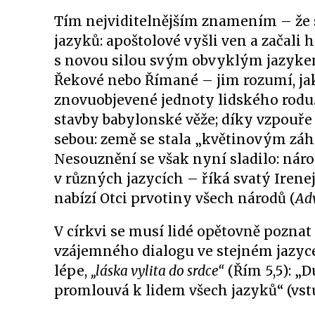
Tím nejviditelnějším znamením – že s
jazyků: apoštolové vyšli ven a začali
s novou silou svým obvyklým jazykem,
Řekové nebo Římané – jim rozumí, jako
znovuobjevené jednoty lidského rodu. 
stavby babylonské věže; díky vzpouře p
sebou: země se stala „květinovým záh
Nesouznění se však nyní sladilo: nár
v různých jazycích – říká svatý Irene
nabízí Otci prvotiny všech národů (
Adv
V církvi se musí lidé opětovně poznat 
vzájemného dialogu ve stejném jazyc
lépe,
„láska vylita do srdce“
(Řím 5,5): „D
promlouvá k lidem všech jazyků“ (vst