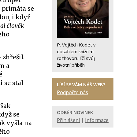
ku opět
 primáta se
ou, i když
tal člověk
jeho
P. Vojtěch Kodet v
obsáhlém knižním
 zhřešil.
rozhovoru líčí svůj
životní příběh.
em a
é
 se stal
LÍBÍ SE VÁM NÁŠ WEB?
Podpořte nás
však
ODBĚR NOVINEK
když se
Přihlášení
|
Informace
ak vyšla na
vého