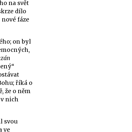
ho na svět
krze dílo
 nové fáze
ého; on byl
nemocných,
azán
dený“
ostávat
Bohu; říká o
ě, že o něm
 v nich
al svou
a ve