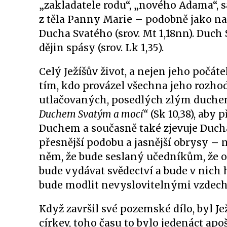
„zakladatele rodu“, „nového Adama“, s
z těla Panny Marie – podobně jako n
Ducha Svatého (srov. Mt 1,18nn). Duc
dějin spásy (srov. Lk 1,35).
Celý Ježíšův život, a nejen jeho počát
tím, kdo provázel všechna jeho rozho
utlačovaných, posedlých zlým duchem 
Duchem Svatým a mocí“
(Sk 10,38), aby 
Duchem a současně také zjevuje Ducha
přesnější podobu a jasnější obrysy – n
něm, že bude seslaný učedníkům, že o
bude vydávat svědectví a bude v nich ho
bude modlit nevyslovitelnými vzdechy 
Když završil své pozemské dílo, byl J
církev, toho času to bylo jedenáct apoš