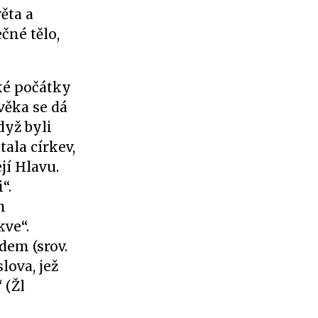
ěta a
čné tělo,
ké počátky
věka se dá
Když byli
tala církev,
jí Hlavu.
“.
m
kve“.
dem (srov.
lova, jež
“
(Žl