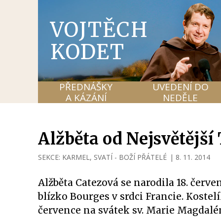
VOJTĚCH
KODET
PŘEDNÁŠKY
UVEDENÍ DO
A KÁZÁNÍ
NEDĚLE
Alžběta od Nejsvětější 
SEKCE:
KARMEL
,
SVATÍ - BOŽÍ PŘÁTELÉ
|
8. 11. 2014
Alžběta Catezová se narodila 18. červe
blízko Bourges v srdci Francie. Kostel
července na svátek sv. Marie Magdalén