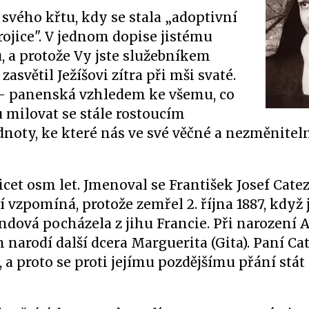
vého křtu, kdy se stala „adoptivní
rojice". V jednom dopise jistému
tu, a protože Vy jste služebníkem
světil Ježíšovi zítra při mši svaté.
 – panenská vzhledem ke všemu, co
u milovat se stále rostoucím
dnoty, ke které nás ve své věčné a nezměniteln
icet osm let. Jmenoval se František Josef Catez
í vzpomíná, protože zemřel 2. října 1887, když 
ová pocházela z jihu Francie. Při narození Al
jim narodí další dcera Marguerita (Gita). Paní C
u, a proto se proti jejímu pozdějšímu přání stát