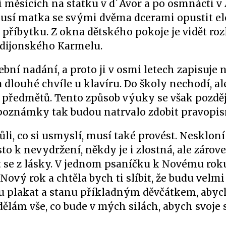
ti měsících na statku v d´Avor a po osmnácti 
musí matka se svými dvěma dcerami opustit e
 příbytku. Z okna dětského pokoje je vidět ro
e dijonského Karmelu.
ební nadání, a proto ji v osmi letech zapisuje 
a dlouhé chvíle u klavíru. Do školy nechodí, a
 předmětů. Tento způsob výuky se však pozdě
é poznámky tak budou natrvalo zdobit pravopis
li, co si usmyslí, musí také provést. Neskloní
o k nevydržení, někdy je i zlostná, ale zárove
 se z lásky. V jednom psaníčku k Novému roku
Nový rok a chtěla bych ti slíbit, že budu velm
u plakat a stanu příkladným děvčátkem, abych
udělám vše, co bude v mých silách, abych svoje 