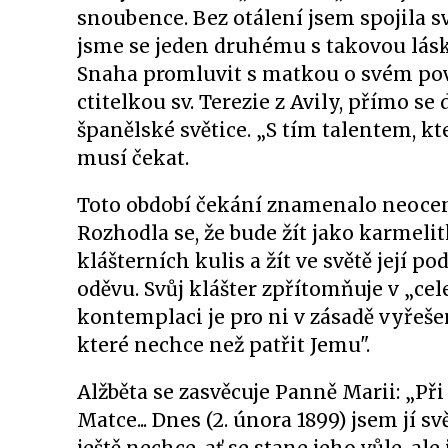
snoubence. Bez otálení jsem spojila svů
jsme se jeden druhému s takovou láskou
Snaha promluvit s matkou o svém pov
ctitelkou sv. Terezie z Avily, přímo se 
španělské světice. „S tím talentem, kt
musí čekat.
Toto období čekání znamenalo neoceni
Rozhodla se, že bude žít jako karmeli
klášterních kulis a žít ve světě její p
oděvu. Svůj klášter zpřítomňuje v „cel
kontemplaci je pro ni v zásadě vyřešen
které nechce než patřit Jemu".
Alžběta se zasvěcuje Panně Marii: „P
Matce... Dnes (2. února 1899) jsem jí s