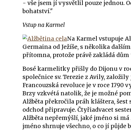
- vše jsem jí vysvětlil pouze jednou. 
bohatství."
Vstup na Karmel
Na Karmel vstupuje Alž
Germaina od Ježíše, s několika dalším
přítomna, protože právě zakládá dům 
Bosé karmelitky přišly do Dijonu v ro
společnice sv. Terezie z Avily, založil
Francouzská revoluce je v roce 1790 v
Brzy vzkvétá natolik, že je možné po
Alžběta překročila práh kláštera, šest
odchod připravuje. Čtyřiadvacet sest
Alžběta nepřemýšlí, jaké jméno si má zv
jméno shrnuje všechno, o co jí půjde 