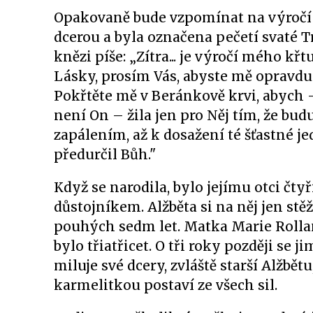
Opakovaně bude vzpomínat na výročí s
dcerou a byla označena pečetí svaté T
knězi píše: „Zítra... je výročí mého kř
Lásky, prosím Vás, abyste mě opravdu za
Pokřtěte mě v Beránkově krvi, abych
není On – žila jen pro Něj tím, že bud
zapálením, až k dosažení té šťastné je
předurčil Bůh."
Když se narodila, bylo jejímu otci čtyř
důstojníkem. Alžběta si na něj jen stěž
pouhých sedm let. Matka Marie Rolland
bylo třiatřicet. O tři roky později se 
miluje své dcery, zvláště starší Alžbět
karmelitkou postaví ze všech sil.