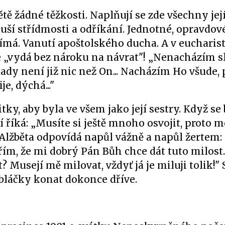
ě žádné těžkosti. Naplňují se zde všechny její
uší střídmosti a odříkání. Jednotné, opravdové
jímá. Vanutí apoštolského ducha. A v eucharisti
e „vydá bez nároku na návrat"! „Nenacházím s
tady není již nic než On... Nacházím Ho všude, 
e, dýchá..."
tky, aby byla ve všem jako její sestry. Když se 
 říká: „Musíte si ještě mnoho osvojit, proto 
 Alžběta odpovídá napůl vážně a napůl žertem: „
ím, že mi dobrý Pán Bůh chce dát tuto milost
? Musejí mě milovat, vždyť já je miluji tolik!
bláčky konat dokonce dříve.