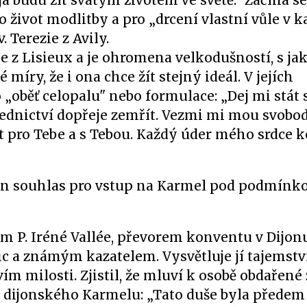
e já budu žít svatým životem ve světě." Začíná 
 život modlitby a pro „drcení vlastní vůle v 
 Terezie z Avily.
ie z Lisieux a je ohromena velkodušností, s ja
 míry, že i ona chce žít stejný ideál. V jejích
„oběť celopalu" nebo formulace: „Dej mi stát 
ednictví dopřeje zemřít. Vezmi mi mou svobod
t pro Tebe a s Tebou. Každý úder mého srdce k
čin souhlas pro vstup na Karmel pod podmínko
m P. Iréné Vallée, převorem konventu v Dijonu
a známým kazatelem. Vysvětluje jí tajemstv
vím milosti. Zjistil, že mluví k osobě obdařené 
ce dijonského Karmelu: „Tato duše byla přede