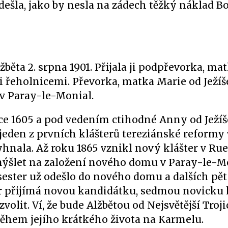
Odešla, jako by nesla na zádech těžký náklad B
běta 2. srpna 1901. Přijala ji podpřevorka, ma
i řeholnicemi. Převorka, matka Marie od Ježíš
v Paray-le-Monial.
ce 1605 a pod vedením ctihodné Anny od Ježíš
y jeden z prvních klášterů tereziánské reformy 
yhnala. Až roku 1865 vznikl nový klášter v Rue
mýšlet na založení nového domu v Paray-le-M
 sester už odešlo do nového domu a dalších pět
er přijímá novou kandidátku, sedmou novicku k
olit. Ví, že bude Alžbětou od Nejsvětější Trojic
během jejího krátkého života na Karmelu.