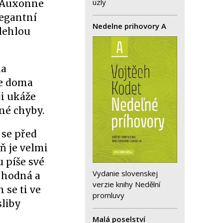
uzly
v Auxonne
legantní
Nedelne prihovory A
zlehlou
na
le doma
ji ukáže
né chyby.
 se před
ň je velmi
 píše své
Vydanie slovenskej
i hodná a
verzie knihy Nedělní
 se ti ve
promluvy
sliby
Malá poselství