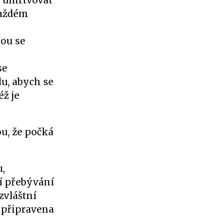
se umrtvovat
každém
kou se
se
u, abych se
éž je
u, že počká
,
í přebývání
zvláštní
m připravena