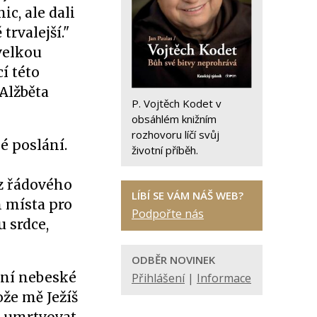
ic, ale dali
trvalejší."
velkou
cí této
 Alžběta
P. Vojtěch Kodet v
obsáhlém knižním
rozhovoru líčí svůj
é poslání.
životní příběh.
ez řádového
LÍBÍ SE VÁM NÁŠ WEB?
m místa pro
Podpořte nás
u srdce,
ODBĚR NOVINEK
ení nebeské
Přihlášení
|
Informace
ože mě Ježíš