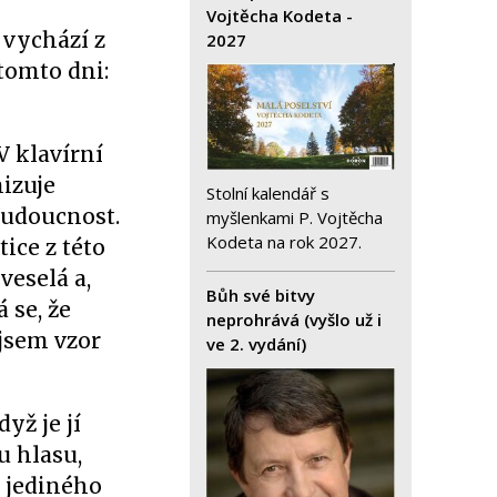
Vojtěcha Kodeta -
 vychází z
2027
 tomto dni:
V klavírní
nizuje
Stolní kalendář s
budoucnost.
myšlenkami P. Vojtěcha
Kodeta na rok 2027.
ice z této
veselá a,
Bůh své bitvy
 se, že
neprohrává (vyšlo už i
ejsem vzor
ve 2. vydání)
yž je jí
u hlasu,
o jediného