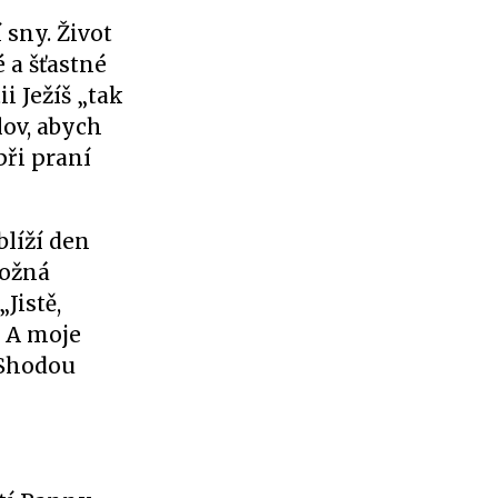
 sny. Život
 a šťastné
i Ježíš „tak
lov, abych
při praní
blíží den
možná
Jistě,
. A moje
" Shodou