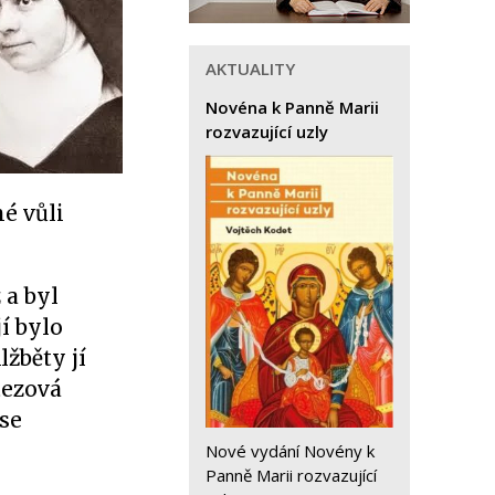
AKTUALITY
Novéna k Panně Marii
rozvazující uzly
é vůli
 a byl
jí bylo
žběty jí
atezová
 se
Nové vydání Novény k
Panně Marii rozvazující