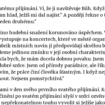
atému přijímání. Ví, že ji navštěvuje Bůh. Když
 hlad, Ježíš mi dal najíst." A později řekne o
 jeden druhému."
bětino hudební snažení korunováno úspěchem. 
vystupuje na koncertech, které ve městě orga
ubrik místních novin jí předpovídají skvělou 
eme jedinou zmínku v její osobní charakterist
kla bych, že mám docela dobrou povahu. Jsem 
bré srdce. Jsem od přírody parádnice, ale říká
vím, že práce činí člověka šťastným. I když n
dnout. Nejsem pomstychtivá."
ami v den svého prvního svatého přijímání. Kd
kůčinění po svatém přijímání slyší v srdci ozvěn
em nepřekonatelnou touhu vyvolit si Ježíše jak