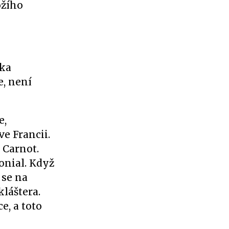
ožího
tka
e, není
e,
ve Francii.
 Carnot.
onial. Když
 se na
láštera.
e, a toto