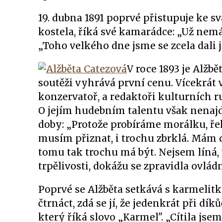
19. dubna 1891 poprvé přistupuje ke sv
kostela, říká své kamarádce: „Už nemám
„Toho velkého dne jsme se zcela dali
V roce 1893 je Alž
soutěži vyhrává první cenu. Vícekrát 
konzervatoř, a redaktoři kulturních r
O jejím hudebním talentu však nenajd
doby: „Protože probíráme morálku, ře
musím přiznat, i trochu zbrklá. Mám do
tomu tak trochu má být. Nejsem líná, 
trpělivosti, dokážu se zpravidla ovlá
Poprvé se Alžběta setkává s karmelitk
čtrnáct, zdá se jí, že jedenkrát při dí
který říká slovo „Karmel". „Cítila js