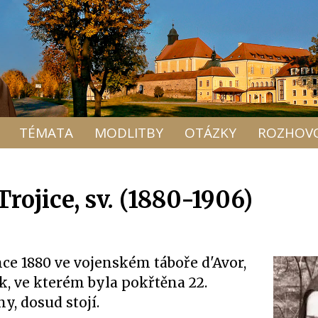
TÉMATA
MODLITBY
OTÁZKY
ROZHOV
Trojice, sv. (1880-1906)
nce 1880 ve vojenském táboře d'Avor,
ík, ve kterém byla pokřtěna 22.
y, dosud stojí.