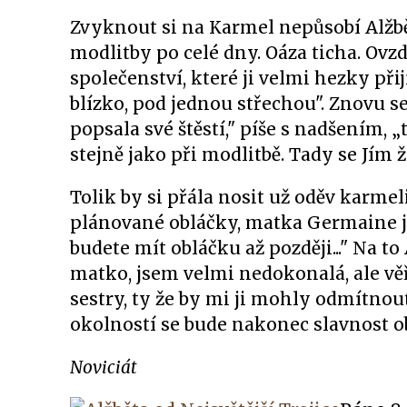
Zvyknout si na Karmel nepůsobí Alžbět
modlitby po celé dny. Oáza ticha. Ovzd
společenství, které ji velmi hezky při
blízko, pod jednou střechou". Znovu s
popsala své štěstí," píše s nadšením, „
stejně jako při modlitbě. Tady se Jím žij
Tolik by si přála nosit už oděv karmeli
plánované obláčky, matka Germaine jí
budete mít obláčku až později..." Na to
matko, jsem velmi nedokonalá, ale věř
sestry, ty že by mi ji mohly odmítnout
okolností se bude nakonec slavnost o
Noviciát