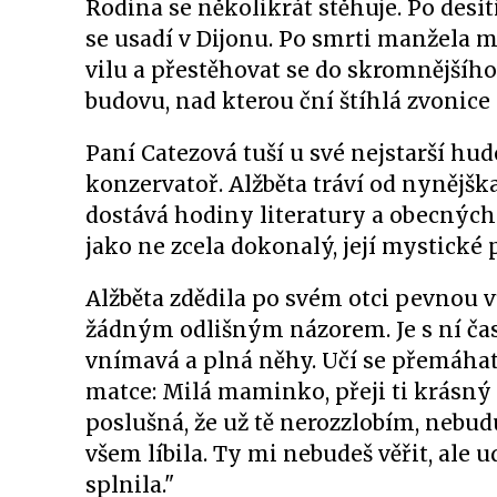
Rodina se několikrát stěhuje. Po desí
se usadí v Dijonu. Po smrti manžela 
vilu a přestěhovat se do skromnějšího
budovu, nad kterou ční štíhlá zvonic
Paní Catezová tuší u své nejstarší hud
konzervatoř. Alžběta tráví od nynějšk
dostává hodiny literatury a obecných
jako ne zcela dokonalý, její mystick
Alžběta zdědila po svém otci pevnou vů
žádným odlišným názorem. Je s ní čast
vnímavá a plná něhy. Učí se přemáhat
matce: Milá maminko, přeji ti krásný 
poslušná, že už tě nerozzlobím, nebud
všem líbila. Ty mi nebudeš věřit, ale 
splnila."