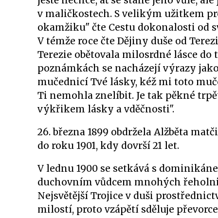
ještě nechce, ať se stane jeho vůle, al
v maličkostech. S velikým užitkem pro
okamžiku" čte Cestu dokonalosti od sv.
V témže roce čte Dějiny duše od Terez
Terezie obětovala milosrdné lásce do té
poznámkách se nacházejí výrazy jako 
mučednicí Tvé lásky, kéž mi toto muč
Ti nemohla znelíbit. Je tak pěkné trpě
výkřikem lásky a vděčnosti".
26. března 1899 obdržela Alžběta mat
do roku 1901, kdy dovrší 21 let.
V lednu 1900 se setkává s dominikáne
duchovním vůdcem mnohých řeholnic 
Nejsvětější Trojice v duši prostřednict
milostí, proto vzápětí sděluje převor