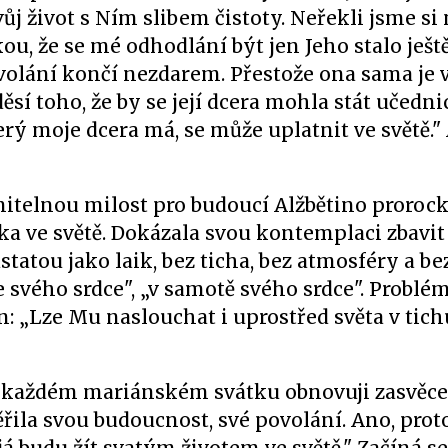
j život s Ním slibem čistoty. Neřekli jsme si n
, že se mé odhodlání být jen Jeho stalo ještě 
olání končí nezdarem. Přestože ona sama je 
děsí toho, že by se její dcera mohla stát učedni
erý moje dcera má, se může uplatnit ve světě."
telnou milost pro budoucí Alžbětino prorock
tka ve světě. Dokázala svou kontemplaci zbavit
odstatou jako laik, bez ticha, bez atmosféry a b
e svého srdce", „v samotě svého srdce". Problé
: „Lze Mu naslouchat i uprostřed světa v tich
ři každém mariánském svátku obnovuji zasvěc
věřila svou budoucnost, své povolání. Ano, prot