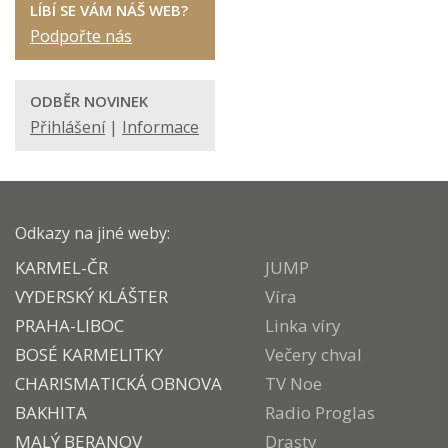
LÍBÍ SE VÁM NÁŠ WEB?
Podpořte nás
ODBĚR NOVINEK
Přihlášení
|
Informace
Odkazy na jiné weby:
KARMEL-ČR
JUMP
VYDERSKÝ KLÁŠTER
Víra
PRAHA-LIBOC
Linka víry
BOSÉ KARMELITKY
Večery chval
CHARISMATICKÁ OBNOVA
TV Noe
BAKHITA
Radio Proglas
MALÝ BERANOV
Drasty