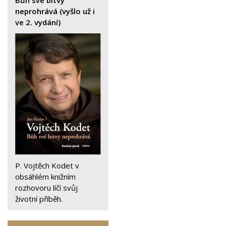
neprohrává (vyšlo už i
ve 2. vydání)
P. Vojtěch Kodet v
obsáhlém knižním
rozhovoru líčí svůj
životní příběh.