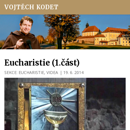
VOJTĚCH KODET
Eucharistie (1.část)
SEKCE:
EUCHARISTIE
,
VIDEA
|
19. 6. 2014