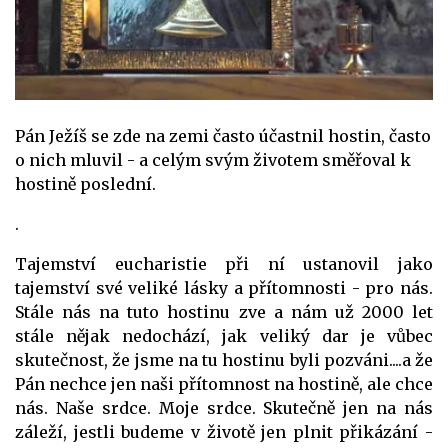
Pán Ježíš se zde na zemi často účastnil hostin, často
o nich mluvil - a celým svým životem směřoval k
hostině poslední.
.
Tajemství eucharistie při ní ustanovil jako
tajemství své veliké lásky a přítomnosti - pro nás.
Stále nás na tuto hostinu zve a nám už 2000 let
stále nějak nedochází, jak veliký dar je vůbec
skutečnost, že jsme na tu hostinu byli pozváni....a že
Pán nechce jen naši přítomnost na hostině, ale chce
nás. Naše srdce. Moje srdce. Skutečně jen na nás
záleží, jestli budeme v životě jen plnit přikázání -