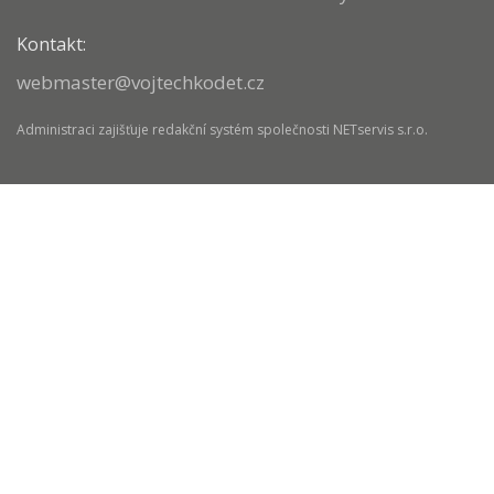
Kontakt:
webmaster@vojtechkodet.cz
Administraci zajišťuje
redakční systém
společnosti
NETservis s.r.o.