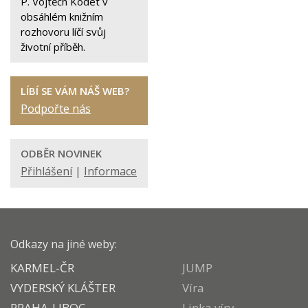
P. Vojtěch Kodet v
obsáhlém knižním
rozhovoru líčí svůj
životní příběh.
LÍBÍ SE VÁM NÁŠ WEB?
Podpořte nás
ODBĚR NOVINEK
Přihlášení
|
Informace
Odkazy na jiné weby:
KARMEL-ČR
JUMP
VYDERSKÝ KLÁŠTER
Víra
PRAHA-LIBOC
Linka víry