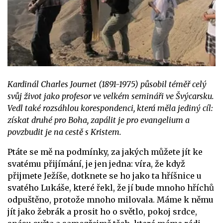
Kardinál Charles Journet (1891-1975) působil téměř celý
svůj život jako profesor ve velkém semináři ve Švýcarsku.
Vedl také rozsáhlou korespondenci, která měla jediný cíl:
získat druhé pro Boha, zapálit je pro evangelium a
povzbudit je na cestě s Kristem.
Ptáte se mě na podmínky, za jakých můžete jít ke
svatému přijímání, je jen jedna: víra, že když
přijmete Ježíše, dotknete se ho jako ta hříšnice u
svatého Lukáše, které řekl, že jí bude mnoho hříchů
odpuštěno, protože mnoho milovala. Máme k němu
jít jako žebrák a prosit ho o světlo, pokoj srdce,