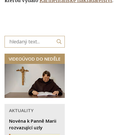
kterou vydalo
Karmelitánské nakladatelství
.
VIDEOÚVOD DO NEDĚLE
AKTUALITY
Novéna k Panně Marii
rozvazující uzly