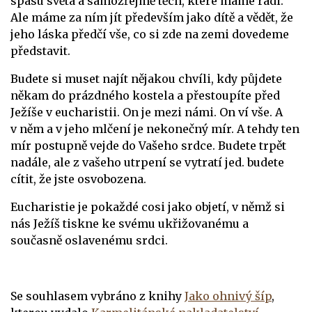
spásu světa a samozřejmě těch, které máme rádi.
Ale máme za ním jít především jako dítě a vědět, že
jeho láska předčí vše, co si zde na zemi dovedeme
představit.
Budete si muset najít nějakou chvíli, kdy půjdete
někam do prázdného kostela a přestoupíte před
Ježíše v eucharistii. On je mezi námi. On ví vše. A
v něm a v jeho mlčení je nekonečný mír. A tehdy ten
mír postupně vejde do Vašeho srdce. Budete trpět
nadále, ale z vašeho utrpení se vytratí jed. budete
cítit, že jste osvobozena.
Eucharistie je pokaždé cosi jako objetí, v němž si
nás Ježíš tiskne ke svému ukřižovanému a
současně oslavenému srdci.
Se souhlasem vybráno z knihy
Jako ohnivý šíp
,