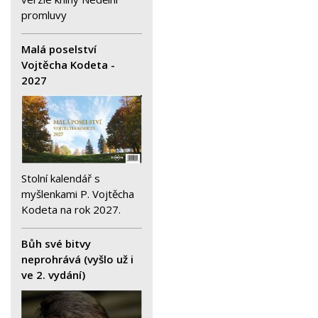
promluvy
Malá poselství
Vojtěcha Kodeta -
2027
Stolní kalendář s
myšlenkami P. Vojtěcha
Kodeta na rok 2027.
Bůh své bitvy
neprohrává (vyšlo už i
ve 2. vydání)