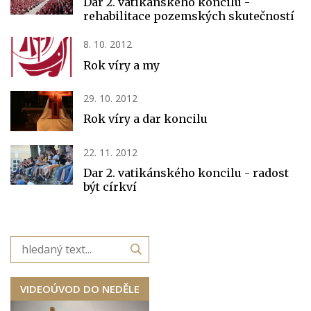
Dar 2. vatikánského koncilu -
rehabilitace pozemských skutečností
8. 10. 2012
Rok víry a my
29. 10. 2012
Rok víry a dar koncilu
22. 11. 2012
Dar 2. vatikánského koncilu - radost
být církví
VIDEOÚVOD DO NEDĚLE