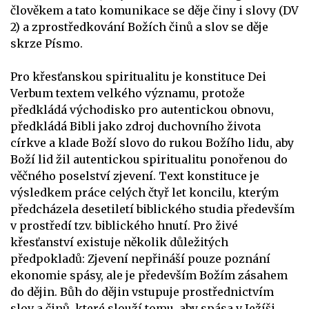
člověkem a tato komunikace se děje činy i slovy (DV
2) a zprostředkování Božích činů a slov se děje
skrze Písmo.
Pro křesťanskou spiritualitu je konstituce Dei
Verbum textem velkého významu, protože
předkládá východisko pro autentickou obnovu,
předkládá Bibli jako zdroj duchovního života
církve a klade Boží slovo do rukou Božího lidu, aby
Boží lid žil autentickou spiritualitu ponořenou do
věčného poselství zjevení. Text konstituce je
výsledkem práce celých čtyř let koncilu, kterým
předcházela desetiletí biblického studia především
v prostředí tzv. biblického hnutí. Pro živé
křesťanství existuje několik důležitých
předpokladů: Zjevení nepřináší pouze poznání
ekonomie spásy, ale je především Božím zásahem
do dějin. Bůh do dějin vstupuje prostřednictvím
slov a činů, které slouží tomu, aby spása v Ježíši