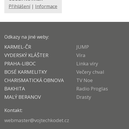
Přihlášení
|
Informace
Odkazy na jiné weby:
KARMEL-ČR
JUMP
VYDERSKÝ KLÁŠTER
Víra
PRAHA-LIBOC
Linka víry
BOSÉ KARMELITKY
Večery chval
CHARISMATICKÁ OBNOVA
TV Noe
BAKHITA
Radio Proglas
MALÝ BERANOV
Drasty
Kontakt:
webmaster@vojtechkodet.cz