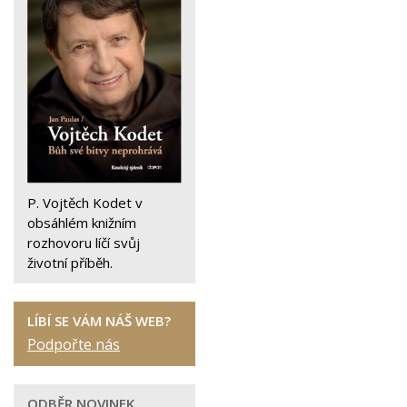
P. Vojtěch Kodet v
obsáhlém knižním
rozhovoru líčí svůj
životní příběh.
LÍBÍ SE VÁM NÁŠ WEB?
Podpořte nás
ODBĚR NOVINEK