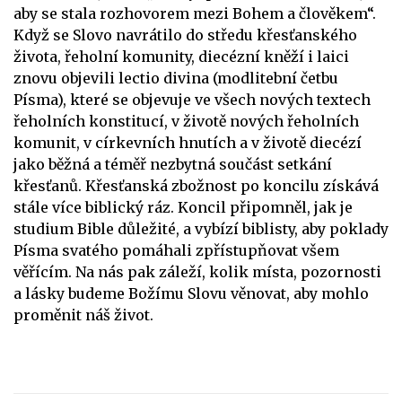
aby se stala rozhovorem mezi Bohem a člověkem“.
Když se Slovo navrátilo do středu křesťanského
života, řeholní komunity, diecézní kněží i laici
znovu objevili lectio divina (modlitební četbu
Písma), které se objevuje ve všech nových textech
řeholních konstitucí, v životě nových řeholních
komunit, v církevních hnutích a v životě diecézí
jako běžná a téměř nezbytná součást setkání
křesťanů. Křesťanská zbožnost po koncilu získává
stále více biblický ráz. Koncil připomněl, jak je
studium Bible důležité, a vybízí biblisty, aby poklady
Písma svatého pomáhali zpřístupňovat všem
věřícím. Na nás pak záleží, kolik místa, pozornosti
a lásky budeme Božímu Slovu věnovat, aby mohlo
proměnit náš život.