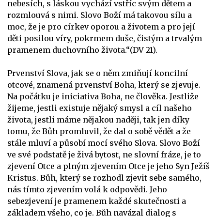
nebesích, s láskou vychází vstříc svým dětem a
rozmlouvá s nimi. Slovo Boží má takovou sílu a
moc, že je pro církev oporou a životem a pro její
děti posilou víry, pokrmem duše, čistým a trvalým
pramenem duchovního života.“(DV 21).
Prvenství Slova, jak se o něm zmiňují koncilní
otcové, znamená prvenství Boha, který se zjevuje.
Na počátku je iniciativa Boha, ne člověka. Jestliže
žijeme, jestli existuje nějaký smysl a cíl našeho
života, jestli máme nějakou naději, tak jen díky
tomu, že Bůh promluvil, že dal o sobě vědět a že
stále mluví a působí mocí svého Slova. Slovo Boží
ve své podstatě je živá bytost, ne slovní fráze, je to
zjevení Otce a plným zjevením Otce je jeho Syn Ježíš
Kristus. Bůh, který se rozhodl zjevit sebe samého,
nás tímto zjevením volá k odpovědi. Jeho
sebezjevení je pramenem každé skutečnosti a
základem všeho, co je. Bůh navázal dialog s