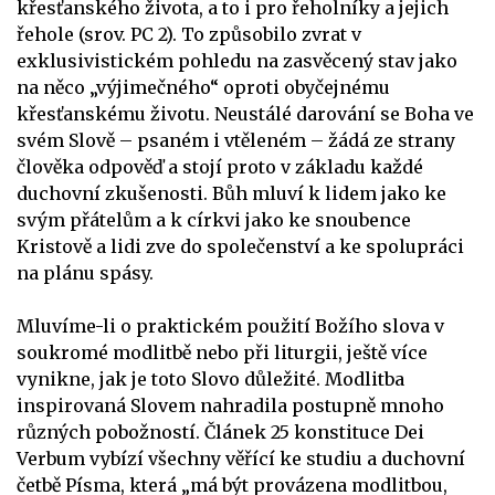
křesťanského života, a to i pro řeholníky a jejich
řehole (srov. PC 2). To způsobilo zvrat v
exklusivistickém pohledu na zasvěcený stav jako
na něco „výjimečného“ oproti obyčejnému
křesťanskému životu. Neustálé darování se Boha ve
svém Slově – psaném i vtěleném – žádá ze strany
člověka odpověď a stojí proto v základu každé
duchovní zkušenosti. Bůh mluví k lidem jako ke
svým přátelům a k církvi jako ke snoubence
Kristově a lidi zve do společenství a ke spolupráci
na plánu spásy.
Mluvíme-li o praktickém použití Božího slova v
soukromé modlitbě nebo při liturgii, ještě více
vynikne, jak je toto Slovo důležité. Modlitba
inspirovaná Slovem nahradila postupně mnoho
různých pobožností. Článek 25 konstituce Dei
Verbum vybízí všechny věřící ke studiu a duchovní
četbě Písma, která „má být provázena modlitbou,