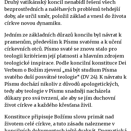
Druhý vatikánský koncil nenabídl řešení všech
bezprostředních a naléhavých problémů tehdejší
doby, ale určil směr, položil základ a vnesl do života
církve novou dynamiku.
Jedním ze základních důrazů koncilu byl návrat k
pramenům, především k Písmu svatému a k učení
církevních otců. Písmo svaté se znovu stalo pro
teologii kritériem její platnosti a hlavním zdrojem
teologické inspirace. Podle koncilní konstituce Dei
Verbum o Božím zjevení „má být studium Písma
svatého duší posvátné teologie“ (DV 24). K návratu k
Písmu dochází nikoliv z důvodů apologetických,
tedy aby teologie v Písmu snadněji nacházela
důkazy pro svá tvrzení, ale aby se jím duchovní
život církve a každého křesťana živil.
Konstituce připisuje Božímu slovu primát nad
životem celé církve, a tuto zásadu nalezneme v
koncilních dokumentech ještě dvakrát. Dogmatická