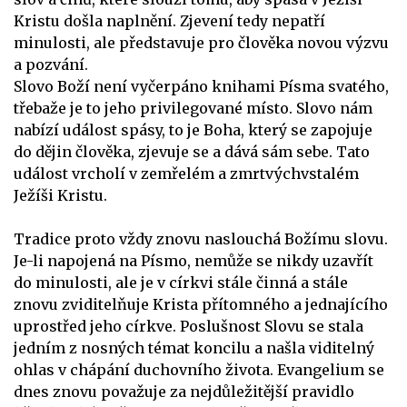
Kristu došla naplnění. Zjevení tedy nepatří
minulosti, ale představuje pro člověka novou výzvu
a pozvání.
Slovo Boží není vyčerpáno knihami Písma svatého,
třebaže je to jeho privilegované místo. Slovo nám
nabízí událost spásy, to je Boha, který se zapojuje
do dějin člověka, zjevuje se a dává sám sebe. Tato
událost vrcholí v zemřelém a zmrtvýchvstalém
Ježíši Kristu.
Tradice proto vždy znovu naslouchá Božímu slovu.
Je-li napojená na Písmo, nemůže se nikdy uzavřít
do minulosti, ale je v církvi stále činná a stále
znovu zviditelňuje Krista přítomného a jednajícího
uprostřed jeho církve. Poslušnost Slovu se stala
jedním z nosných témat koncilu a našla viditelný
ohlas v chápání duchovního života. Evangelium se
dnes znovu považuje za nejdůležitější pravidlo