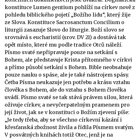
konstituce Lumen gentium pohlíží na církev nově z
pohledu biblického pojetí „Božího lidu“, který žije
ze Slova. Konstituce Sacrosanctum Concilium o
liturgii zasazuje Slovo do liturgie. Boží slovo se
srovnává s eucharistií (srov. DV 21) a dostává tak
opět místo, které mu podle tradice Otců náleží.
Písmo svaté nepřipravuje pouze na setkání s
Bohem, ale představuje Krista přítomného v církvi
a přímo působí setkání s Bohem. Bible neobsahuje
pouze nauku o spáse, ale je také nástrojem spásy.
Četba Písma neukazuje jen potřebu a krásu vztahu
člověka s Bohem, ale do vztahu s Bohem člověka
uvádí. Písmo svaté se tak stává právem silou, která
oživuje církev, a nevyčerpatelným pramenem pro
její život, jak se v konstituci o Božím zjevení píše:
„Je tedy třeba, aby se všechno církevní kázání i
křesťanská zbožnost živila a řídila Písmem svatým.
V posvátných knihách totiž Otec, jenž je na