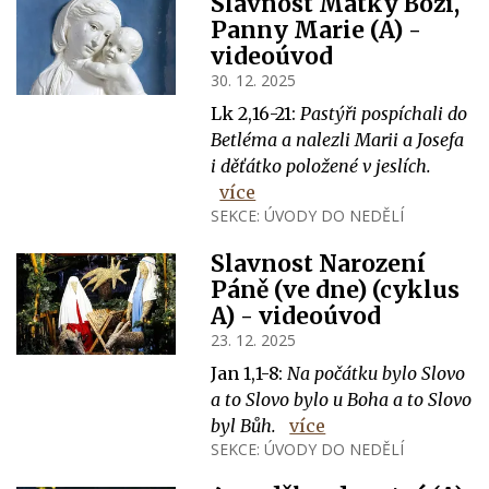
Slavnost Matky Boží,
Panny Marie (A) -
videoúvod
30. 12. 2025
Lk 2,16-21:
Pastýři pospíchali do
Betléma a nalezli Marii a Josefa
i děťátko položené v jeslích.
více
SEKCE:
ÚVODY DO NEDĚLÍ
Slavnost Narození
Páně (ve dne) (cyklus
A) - videoúvod
23. 12. 2025
Jan 1,1-8:
Na počátku bylo Slovo
a to Slovo bylo u Boha a to Slovo
byl Bůh.
více
SEKCE:
ÚVODY DO NEDĚLÍ