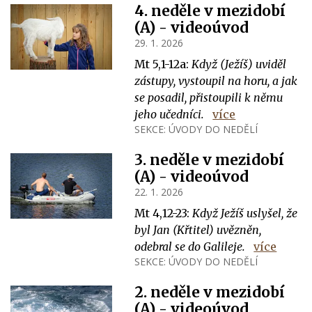
4. neděle v mezidobí
(A) - videoúvod
29. 1. 2026
Mt 5,1-12a:
Když (Ježíš) uviděl
zástupy, vystoupil na horu, a jak
se posadil, přistoupili k němu
jeho učedníci.
více
SEKCE:
ÚVODY DO NEDĚLÍ
3. neděle v mezidobí
(A) - videoúvod
22. 1. 2026
Mt 4,12-23:
Když Ježíš uslyšel, že
byl Jan (Křtitel) uvězněn,
odebral se do Galileje.
více
SEKCE:
ÚVODY DO NEDĚLÍ
2. neděle v mezidobí
(A) - videoúvod