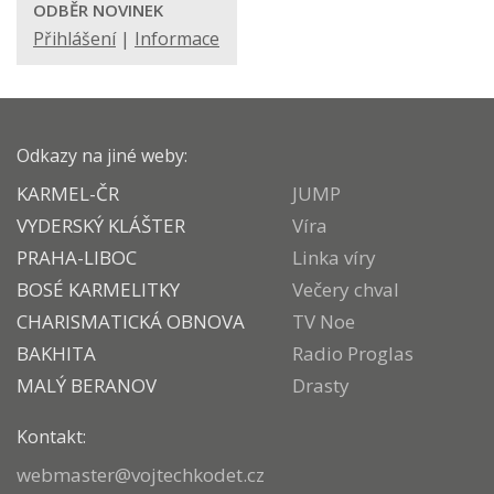
ODBĚR NOVINEK
Přihlášení
|
Informace
Odkazy na jiné weby:
KARMEL-ČR
JUMP
VYDERSKÝ KLÁŠTER
Víra
PRAHA-LIBOC
Linka víry
BOSÉ KARMELITKY
Večery chval
CHARISMATICKÁ OBNOVA
TV Noe
BAKHITA
Radio Proglas
MALÝ BERANOV
Drasty
Kontakt:
webmaster@vojtechkodet.cz