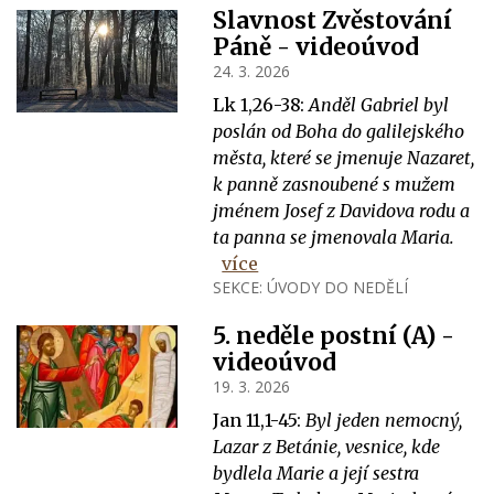
Slavnost Zvěstování
Páně - videoúvod
24. 3. 2026
Lk 1,26-38:
Anděl Gabriel byl
poslán od Boha do galilejského
města, které se jmenuje Nazaret,
k panně zasnoubené s mužem
jménem Josef z Davidova rodu a
ta panna se jmenovala Maria.
více
SEKCE:
ÚVODY DO NEDĚLÍ
5. neděle postní (A) -
videoúvod
19. 3. 2026
Jan 11,1-45:
Byl jeden nemocný,
Lazar z Betánie, vesnice, kde
bydlela Marie a její sestra