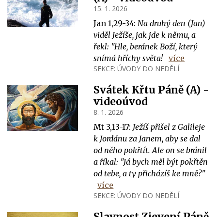
15. 1. 2026
Jan 1,29-34:
Na druhý den (Jan)
viděl Ježíše, jak jde k němu, a
řekl: "Hle, beránek Boží, který
snímá hříchy světa!
více
SEKCE:
ÚVODY DO NEDĚLÍ
Svátek Křtu Páně (A) -
videoúvod
8. 1. 2026
Mt 3,13-17:
Ježíš přišel z Galileje
k Jordánu za Janem, aby se dal
od něho pokřtít. Ale on se bránil
a říkal: "Já bych měl být pokřtěn
od tebe, a ty přicházíš ke mně?"
více
SEKCE:
ÚVODY DO NEDĚLÍ
Slavnost Zjevení Páně