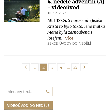
4. neděle adventní (A)
- videoúvod
18. 12. 2025
Mt 1,18-24:
S narozením Ježíše
Krista to bylo takto: Jeho matka
Maria byla zasnoubena s
Josefem.
více
SEKCE:
ÚVODY DO NEDĚLÍ
1
2
3
4
…
27
VIDEOÚVOD DO NEDĚLE