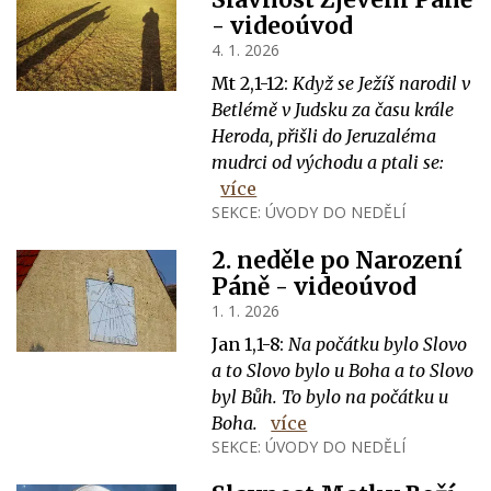
- videoúvod
4. 1. 2026
Mt 2,1-12:
Když se Ježíš narodil v
Betlémě v Judsku za času krále
Heroda, přišli do Jeruzaléma
mudrci od východu a ptali se:
více
SEKCE:
ÚVODY DO NEDĚLÍ
2. neděle po Narození
Páně - videoúvod
1. 1. 2026
Jan 1,1-8:
Na počátku bylo Slovo
a to Slovo bylo u Boha a to Slovo
byl Bůh. To bylo na počátku u
Boha.
více
SEKCE:
ÚVODY DO NEDĚLÍ