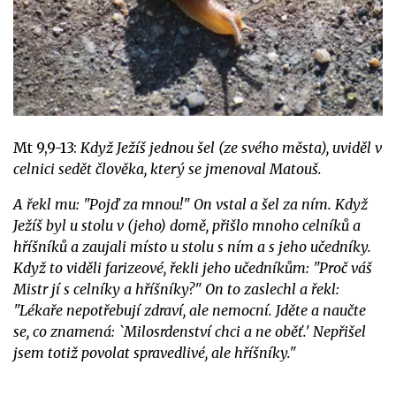
Mt 9,9-13:
Když Ježíš jednou šel (ze svého města), uviděl v
celnici sedět člověka, který se jmenoval Matouš.
A řekl mu: "Pojď za mnou!" On vstal a šel za ním. Když
Ježíš byl u stolu v (jeho) domě, přišlo mnoho celníků a
hříšníků a zaujali místo u stolu s ním a s jeho učedníky.
Když to viděli farizeové, řekli jeho učedníkům: "Proč váš
Mistr jí s celníky a hříšníky?" On to zaslechl a řekl:
"Lékaře nepotřebují zdraví, ale nemocní. Jděte a naučte
se, co znamená: `Milosrdenství chci a ne oběť.' Nepřišel
jsem totiž povolat spravedlivé, ale hříšníky."