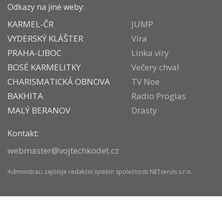
Odkazy na jiné weby:
KARMEL-ČR
JUMP
VYDERSKÝ KLÁŠTER
Víra
PRAHA-LIBOC
Linka víry
BOSÉ KARMELITKY
Večery chval
CHARISMATICKÁ OBNOVA
TV Noe
BAKHITA
Radio Proglas
MALÝ BERANOV
Drasty
Kontakt:
webmaster@vojtechkodet.cz
Administraci zajišťuje
redakční systém
společnosti
NETservis s.r.o.