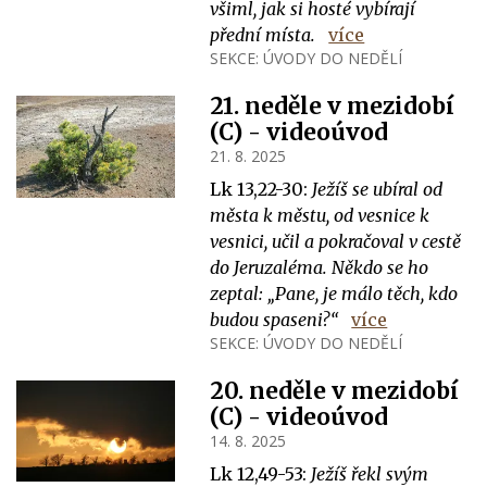
všiml, jak si hosté vybírají
přední místa.
více
SEKCE:
ÚVODY DO NEDĚLÍ
21. neděle v mezidobí
(C) - videoúvod
21. 8. 2025
Lk 13,22-30:
Ježíš se ubíral od
města k městu, od vesnice k
vesnici, učil a pokračoval v cestě
do Jeruzaléma. Někdo se ho
zeptal: „Pane, je málo těch, kdo
budou spaseni?“
více
SEKCE:
ÚVODY DO NEDĚLÍ
20. neděle v mezidobí
(C) - videoúvod
14. 8. 2025
Lk 12,49-53:
Ježíš řekl svým