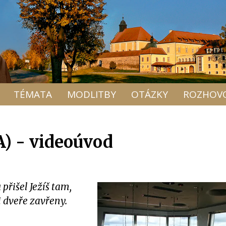
TÉMATA
MODLITBY
OTÁZKY
ROZHOV
A) - videoúvod
přišel Ježíš tam,
i dveře zavřeny.