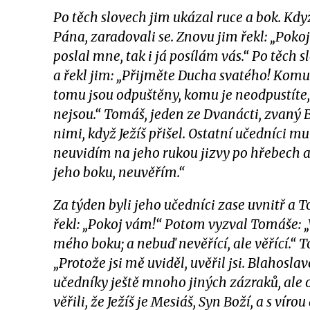
Po těch slovech jim ukázal ruce a bok. Když
Pána, zaradovali se. Znovu jim řekl: „Poko
poslal mne, tak i já posílám vás.“ Po těch 
a řekl jim: „Přijměte Ducha svatého! Komu
tomu jsou odpuštěny, komu je neodpustíte
nejsou.“ Tomáš, jeden ze Dvanácti, zvaný B
nimi, když Ježíš přišel. Ostatní učedníci m
neuvidím na jeho rukou jizvy po hřebech a
jeho boku, neuvěřím.“
Za týden byli jeho učedníci zase uvnitř a 
řekl: „Pokoj vám!“ Potom vyzval Tomáše: „V
mého boku; a nebuď nevěřící, ale věřící.“
„Protože jsi mě uviděl, uvěřil jsi. Blahoslav
učedníky ještě mnoho jiných zázraků, ale o
věřili, že Ježíš je Mesiáš, Syn Boží, a s vír