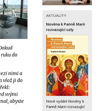
AKTUALITY
Novéna k Panně Marii
rozvazující uzly
„Dokud
 ruku do
mezi nimi a
 vlož ji do
řekl:
řed svými
nal, abyste
Nové vydání Novény k
Panně Marii rozvazující