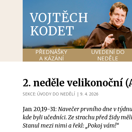
VOJTĚCH
KODET
PŘEDNÁŠKY
UVEDENÍ DO
A KÁZÁNÍ
NEDĚLE
2. neděle velikonoční (
SEKCE:
ÚVODY DO NEDĚLÍ
|
9. 4. 2026
Jan 20,19-31:
Navečer prvního dne v týdnu 
kde byli učedníci. Ze strachu před židy měl
Stanul mezi nimi a řekl: „Pokoj vám!“