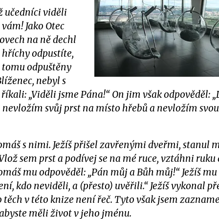
 učedníci viděli
j vám! Jako Otec
slovech na ně dechl
 hříchy odpustíte,
, tomu odpuštěny
líženec, nebyl s
u říkali: „Viděli jsme Pána!“ On jim však odpověděl: 
 nevložím svůj prst na místo hřebů a nevložím svou
Tomáš s nimi. Ježíš přišel zavřenými dveřmi, stanul 
lož sem prst a podívej se na mé ruce, vztáhni ruku a
 Tomáš mu odpověděl: „Pán můj a Bůh můj!“ Ježíš mu 
ení, kdo neviděli, a (přesto) uvěřili.“ Ježíš vykonal p
 těch v této knize není řeč. Tyto však jsem zazname
ou abyste měli život v jeho jménu.