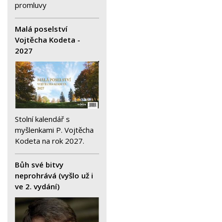
promluvy
Malá poselství
Vojtěcha Kodeta -
2027
Stolní kalendář s
myšlenkami P. Vojtěcha
Kodeta na rok 2027.
Bůh své bitvy
neprohrává (vyšlo už i
ve 2. vydání)