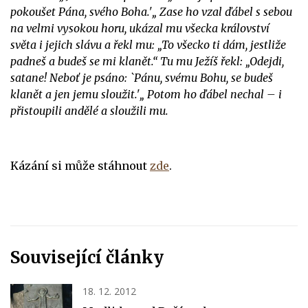
pokoušet Pána, svého Boha.'„ Zase ho vzal ďábel s sebou
na velmi vysokou horu, ukázal mu všecka království
světa i jejich slávu a řekl mu: „To všecko ti dám, jestliže
padneš a budeš se mi klanět.“ Tu mu Ježíš řekl: „Odejdi,
satane! Neboť je psáno: `Pánu, svému Bohu, se budeš
klanět a jen jemu sloužit.'„ Potom ho ďábel nechal – i
přistoupili andělé a sloužili mu.
Kázání si může stáhnout
zde
.
Související články
18. 12. 2012