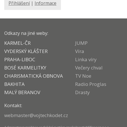
Přihlášení
|
Informace
Odkazy na jiné weby:
KARMEL-ČR
JUMP
VYDERSKÝ KLÁŠTER
Víra
PRAHA-LIBOC
Linka víry
BOSÉ KARMELITKY
Večery chval
CHARISMATICKÁ OBNOVA
TV Noe
BAKHITA
Radio Proglas
MALÝ BERANOV
Drasty
Kontakt:
webmaster@vojtechkodet.cz