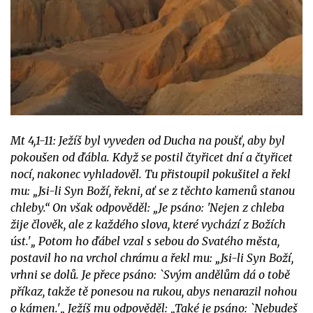
Mt 4,1-11: Ježíš byl vyveden od Ducha na poušť, aby byl
pokoušen od ďábla. Když se postil čtyřicet dní a čtyřicet
nocí, nakonec vyhladověl. Tu přistoupil pokušitel a řekl
mu: „Jsi-li Syn Boží, řekni, ať se z těchto kamenů stanou
chleby.“ On však odpověděl: „Je psáno: 'Nejen z chleba
žije člověk, ale z každého slova, které vychází z Božích
úst.'„ Potom ho ďábel vzal s sebou do Svatého města,
postavil ho na vrchol chrámu a řekl mu: „Jsi-li Syn Boží,
vrhni se dolů. Je přece psáno: `Svým andělům dá o tobě
příkaz, takže tě ponesou na rukou, abys nenarazil nohou
o kámen.'„ Ježíš mu odpověděl: „Také je psáno: `Nebudeš