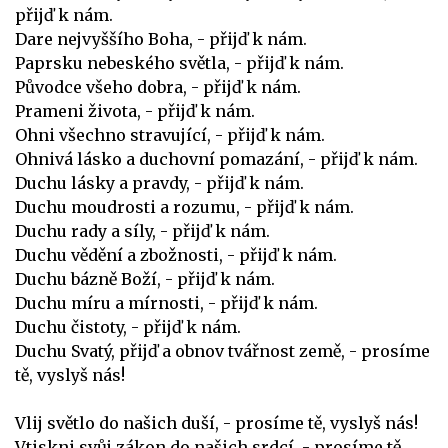
přijď k nám.
Dare nejvyššího Boha, - přijď k nám.
Paprsku nebeského světla, - přijď k nám.
Původce všeho dobra, - přijď k nám.
Prameni života, - přijď k nám.
Ohni všechno stravující, - přijď k nám.
Ohnivá lásko a duchovní pomazání, - přijď k nám.
Duchu lásky a pravdy, - přijď k nám.
Duchu moudrosti a rozumu, - přijď k nám.
Duchu rady a síly, - přijď k nám.
Duchu vědění a zbožnosti, - přijď k nám.
Duchu bázně Boží, - přijď k nám.
Duchu míru a mírnosti, - přijď k nám.
Duchu čistoty, - přijď k nám.
Duchu Svatý, přijď a obnov tvářnost země, - prosíme
tě, vyslyš nás!
Vlij světlo do našich duší, - prosíme tě, vyslyš nás!
Vtiskni svůj zákon do našich srdcí, - prosíme tě,