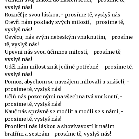
vyslyš nás!
Rozněť je svou láskou, - prosíme tě, vyslyš nás!
Otevři nám poklady svých milostí, - prosíme tě,
vyslyš nás!
Osvěcuj nás svým nebeským vnuknutím, - prosíme
tě, vyslyš nás!
Upevni nás svou účinnou milostí, - prosíme tě,
vyslyš nás!
Uděl nám milost znát jediné potřebné, - prosíme tě,
vyslyš nás!
Pomoz, abychom se navzájem milovali a snášeli, -
prosíme tě, vyslyš nás!
Učiň nás pozornými na všechna tvá vnuknutí, -
prosíme tě, vyslyš nás!
Nauč nás správně se modlit a modli se s námi, -
prosíme tě, vyslyš nás!
Pronikni nás láskou a shovívavostí k našim
bratřím a sestrám - prosíme tě, vyslyš nás!