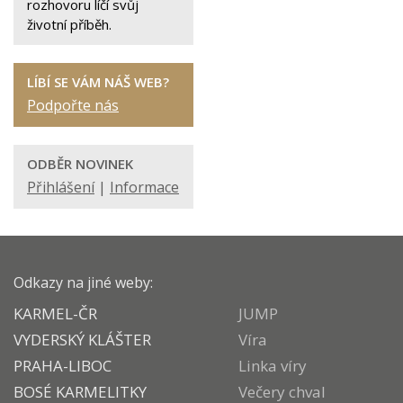
rozhovoru líčí svůj
životní příběh.
LÍBÍ SE VÁM NÁŠ WEB?
Podpořte nás
ODBĚR NOVINEK
Přihlášení
|
Informace
Odkazy na jiné weby:
KARMEL-ČR
JUMP
VYDERSKÝ KLÁŠTER
Víra
PRAHA-LIBOC
Linka víry
BOSÉ KARMELITKY
Večery chval