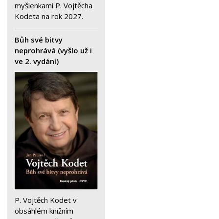
myšlenkami P. Vojtěcha
Kodeta na rok 2027.
Bůh své bitvy
neprohrává (vyšlo už i
ve 2. vydání)
P. Vojtěch Kodet v
obsáhlém knižním