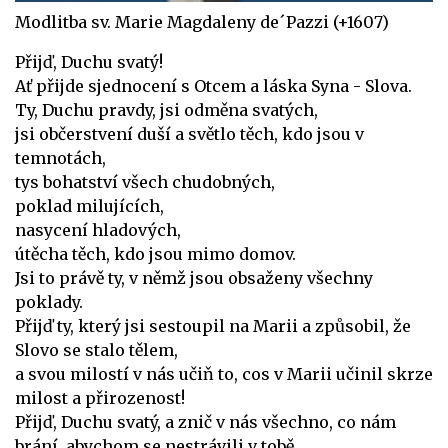
Modlitba sv. Marie Magdaleny de´Pazzi (+1607)
Přijď, Duchu svatý!
Ať přijde sjednocení s Otcem a láska Syna - Slova.
Ty, Duchu pravdy, jsi odměna svatých,
jsi občerstvení duší a světlo těch, kdo jsou v
temnotách,
tys bohatství všech chudobných,
poklad milujících,
nasycení hladových,
útěcha těch, kdo jsou mimo domov.
Jsi to právě ty, v němž jsou obsaženy všechny
poklady.
Přijď ty, který jsi sestoupil na Marii a způsobil, že
Slovo se stalo tělem,
a svou milostí v nás učiň to, cos v Marii učinil skrze
milost a přirozenost!
Přijď, Duchu svatý, a znič v nás všechno, co nám
brání, abychom se nestrávili v tobě.