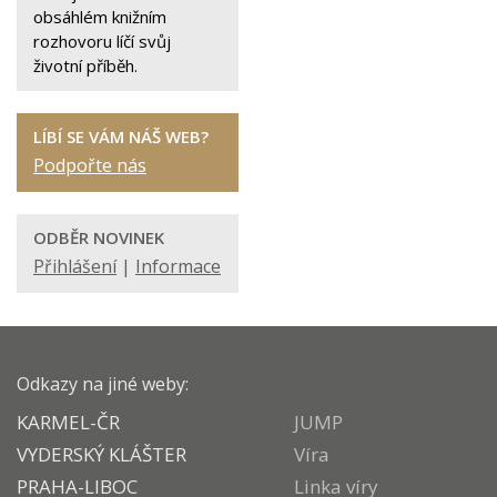
obsáhlém knižním
rozhovoru líčí svůj
životní příběh.
LÍBÍ SE VÁM NÁŠ WEB?
Podpořte nás
ODBĚR NOVINEK
Přihlášení
|
Informace
Odkazy na jiné weby:
KARMEL-ČR
JUMP
VYDERSKÝ KLÁŠTER
Víra
PRAHA-LIBOC
Linka víry