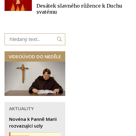
Desátek slavného růžence k Duchu
svatému
VIDEOÚVOD DO NEDĚLE
AKTUALITY
Novéna k Panně Marii
rozvazující uzly