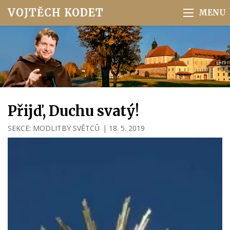
VOJTĚCH KODET
Přijď, Duchu svatý!
SEKCE:
MODLITBY SVĚTCŮ
|
18. 5. 2019