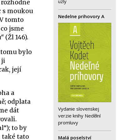
uzly
a rozhodne
ec s moukou
Nedelne prihovory A
 V tomto
 co jsme
u“
(Žl 146).
 tomu bylo
ji
ak, její
oha a
ě; odplata
Vydanie slovenskej
eme dát
verzie knihy Nedělní
ovali.
promluvy
“); to by
 také tato
Malá poselství