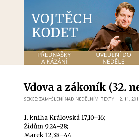
VOJTĚCH
KODET
PŘEDNÁŠKY
UVEDENÍ DO
A KÁZÁNÍ
NEDĚLE
Vdova a zákoník (32. n
SEKCE:
ZAMYŠLENÍ NAD NEDĚLNÍMI TEXTY
|
2. 11. 20
1. kniha Královská 17,10–16;
Židům 9,24–28;
Marek 12,38–44