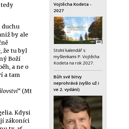
Vojtěcha Kodeta -
 tedy
2027
u duchu
niž by ale
čně
Stolní kalendář s
 že tu byl
myšlenkami P. Vojtěcha
ný Boží
Kodeta na rok 2027.
ěh, a ne o
ví a tam
Bůh své bitvy
neprohrává (vyšlo už i
ve 2. vydání)
álovství“
(Mt
elia. Kdysi
jí zákoníci
u ty, ať