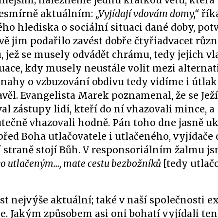
nějším; nalezneme jednu krátkou větu, která
 nesmírně aktuálním:
„Vyjídají vdovám domy,“
říká
ého hlediska o sociální situaci dané doby, pot
rávě jim podařilo zavést dobře čtyřiadvacet růz
jež se musely odvádět chrámu, tedy jejich vla
tuace, kdy musely neustále volit mezi alternat
nahy o vzbuzování obdivu tedy vidíme i útla
věl. Evangelista Marek poznamenal, že se Ježí
l zástupy lidí, kteří do ní vhazovali mince, a
tečně vhazovali hodně. Pán toho dne jasně uk
před Boha utlačovatele i utlačeného, vyjídač
čí straně stojí Bůh. V responsoriálním žalmu js
vo utlačeným…, mate cestu bezbožníků
[tedy utlač
st nejvýše aktuální; také v naší společnosti ex
e. Jakým způsobem asi oni bohatí vyjídali te