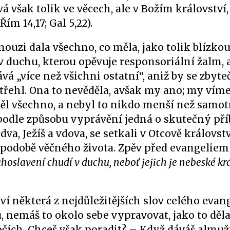
 však tolik ve věcech, ale v Božím království,
Řím 14,17; Gal 5,22).
nouzi dala všechno, co měla, jako tolik blízko
 duchu, kterou opěvuje responsoriální žalm, a
á „více než všichni ostatní“, aniž by se zbyte
střehl. Ona to nevěděla, avšak my ano; my víme,
ěl všechno, a nebyl to nikdo menší než samot
podle způsobu vyprávění jedná o skutečný příb
dva, Ježíš a vdova, se setkali v Otcově královst
 podobě věčného života. Zpěv před evangeliem
hoslavení chudí v duchu, neboť jejich je nebeské kr
í některá z nejdůležitějších slov celého evang
u, nemáš to okolo sebe vypravovat, jako to děla
a očích. Chceš však poradit? – Když dáváš almužn