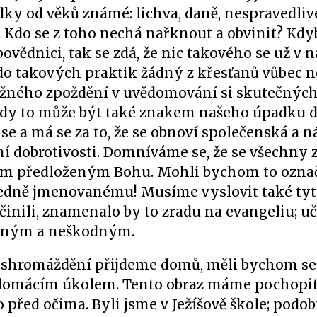
ky od věků známé: lichva, daně, nespravedliv
 Kdo se z toho nechá nařknout a obvinit? Kdy
ovědnici, tak se zdá, že nic takového se už v n
 do takových praktik žádný z křesťanů vůbec n
ažného zpoždění v uvědomování si skutečných
kdy to může být také znakem našeho úpadku 
 se a má se za to, že se obnoví společenská a 
ní dobrotivosti. Domníváme se, že se všechny 
ům předloženým Bohu. Mohli bychom to označ
ledně jmenovanému! Musíme vyslovit také tyt
nili, znamenalo by to zradu na evangeliu; uč
dným a neškodným.
 shromáždění přijdeme domů, měli bychom se c
ým domácím úkolem. Tento obraz máme pochopi
před očima. Byli jsme v Ježíšově škole; podob