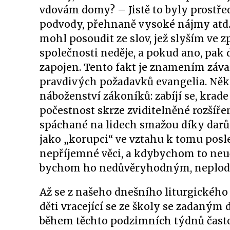
vdovám domy? – Jistě to byly prostřed
podvody, přehnaně vysoké nájmy atd.
mohl posoudit ze slov, jež slyším ve zp
společnosti neděje, a pokud ano, pak
zapojen. Tento fakt je znamením záv
pravdivých požadavků evangelia. Ně
náboženství zákoníků: zabíjí se, krade
počestnost skrze zviditelněné rozšíře
spáchané na lidech smažou díky dar
jako „korupci“ ve vztahu k tomu pos
nepříjemné věci, a kdybychom to neuči
bychom ho nedůvěryhodným, neplo
Až se z našeho dnešního liturgického
děti vracející se ze školy se zadan
během těchto podzimních týdnů často 