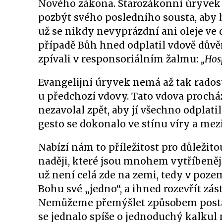
Nového zákona. Starozákonní úryvek 
pozbýt svého posledního sousta, aby 
už se nikdy nevyprázdní ani oleje ve
případě Bůh hned odplatil vdově důvěru
zpívali v responsoriálním žalmu:
„Hos
Evangelijní úryvek nemá až tak rados
u předchozí vdovy. Tato vdova procház
nezavolal zpět, aby jí všechno odplati
gesto se dokonalo ve stínu víry a mez
Nabízí nám to příležitost pro důležit
naději, které jsou mnohem vytříbeněj
už není celá zde na zemi, tedy v poze
Bohu své „jedno“, a ihned rozevřít zás
Nemůžeme přemýšlet způsobem post
se jednalo spíše o jednoduchý kalkul 