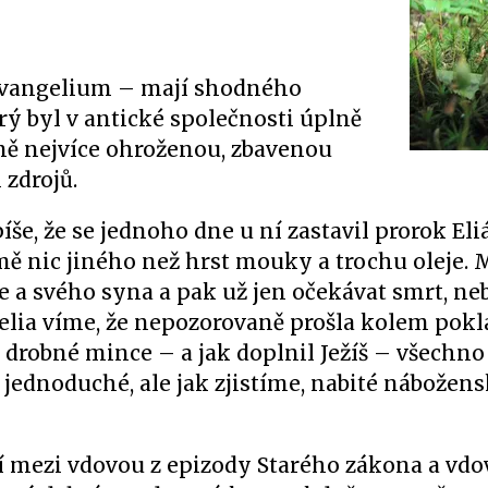
 evangelium – mají shodného
erý byl v antické společnosti úplně
lně nejvíce ohroženou, zbavenou
 zdrojů.
íše, že se jednoho dne u ní zastavil prorok Eli
omě nic jiného než hrst mouky a trochu oleje. M
e a svého syna a pak už jen očekávat smrt, neb
ngelia víme, že nepozorovaně prošla kolem pok
drobné mince – a jak doplnil Ježíš – všechno
jednoduché, ale jak zjistíme, nabité nábožen
ní mezi vdovou z epizody Starého zákona a vdo