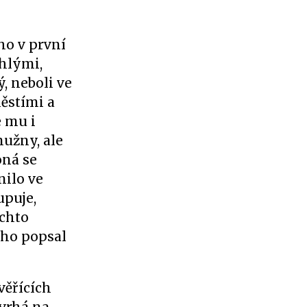
ho v první
chlými,
, neboli ve
městími a
e mu i
mužny, ale
oná se
nilo ve
upuje,
ěchto
ého popsal
věřících