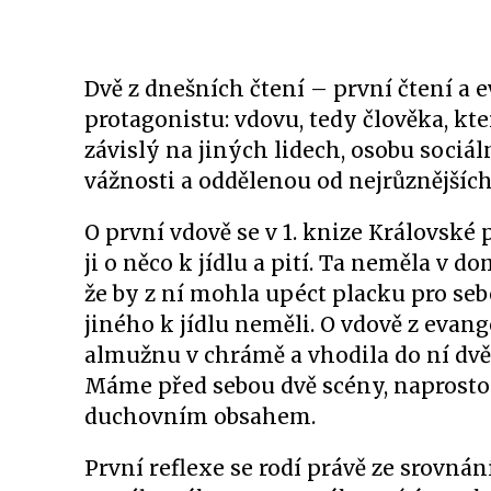
Dvě z dnešních čtení – první čtení a
protagonistu: vdovu, tedy člověka, kt
závislý na jiných lidech, osobu sociá
vážnosti a oddělenou od nejrůznějších
O první vdově se v 1. knize Královské p
ji o něco k jídlu a pití. Ta neměla v d
že by z ní mohla upéct placku pro seb
jiného k jídlu neměli. O vdově z eva
almužnu v chrámě a vhodila do ní dvě 
Máme před sebou dvě scény, naprosto 
duchovním obsahem.
První reflexe se rodí právě ze srovná