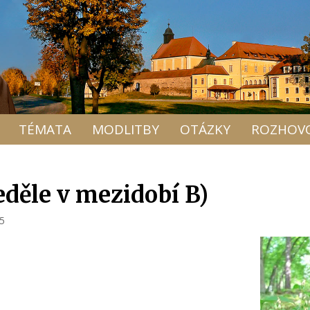
TÉMATA
MODLITBY
OTÁZKY
ROZHOV
eděle v mezidobí B)
15