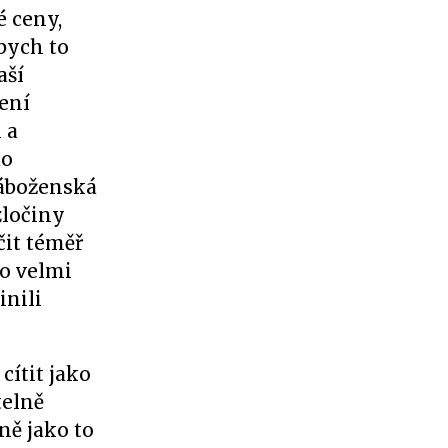
é ceny,
bych to
aší
ení
 a
do
náboženská
zločiny
it téměř
o velmi
inili
ítit jako
telně
ně jako to