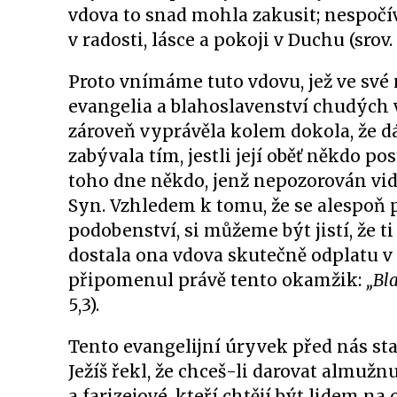
vdova to snad mohla zakusit; nespočívá
v radosti, lásce a pokoji v Duchu (srov. 
Proto vnímáme tuto vdovu, jež ve své 
evangelia a blahoslavenství chudých v
zároveň vyprávěla kolem dokola, že dáv
zabývala tím, jestli její oběť někdo po
toho dne někdo, jenž nepozorován vid
Syn. Vzhledem k tomu, že se alespoň 
podobenství, si můžeme být jistí, že ti 
dostala ona vdova skutečně odplatu v
připomenul právě tento okamžik:
„Bla
5,3).
Tento evangelijní úryvek před nás stav
Ježíš řekl, že chceš-li darovat almužn
a farizejové, kteří chtějí být lidem n