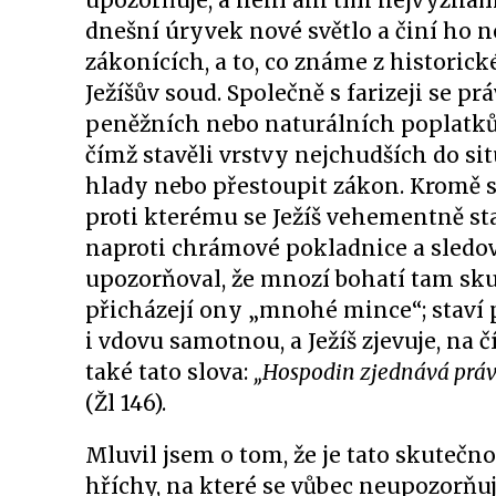
upozorňuje, a není ani tím nejvýznam
dnešní úryvek nové světlo a činí ho
zákonících, a to, co známe z historick
Ježíšův soud. Společně s farizeji se p
peněžních nebo naturálních poplatků, 
čímž stavěli vrstvy nejchudších do si
hlady nebo přestoupit zákon. Kromě s
proti kterému se Ježíš vehementně sta
naproti chrámové pokladnice a sledova
upozorňoval, že mnozí bohatí tam sku
přicházejí ony „mnohé mince“; staví 
i vdovu samotnou, a Ježíš zjevuje, na 
také tato slova:
„Hospodin zjednává prá
(Žl 146).
Mluvil jsem o tom, že je tato skutečno
hříchy, na které se vůbec neupozorňuj