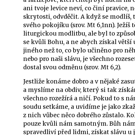
ani tvoje levice neví, co činí pravice, 
skrytosti, odvděčit. A když se modlíš,
svého pokojíku (srov. Mt 6,1nn). Ježíš
liturgickou modlitbu, ale byl to způso
se kvůli Bohu, a ne abych získal větší
jiného než to, co bylo učiněno pro ně
nebo pro naši slávu, je všechno rozese
dostal svou odměnu (srov. Mt 6,2).
Jestliže konáme dobro a v nějaké zasuté
a myslíme na obdiv, který si tak získá
všechno rozežírá a ničí. Pokud to s n
soudu setkáme, a uvidíme je jako zkaže
z nich vůbec něco dobrého zůstalo. K
pouze kvůli nám samotným. Bůh nám řek
spravedliví před lidmi, získat slávu