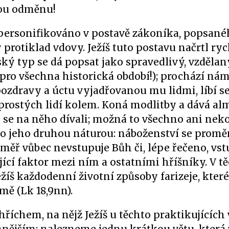
vou odměnu!
personifikováno v postavě zákoníka, popsané
 protiklad vdovy. Ježíš tuto postavu načrtl ry
ský typ se dá popsat jako spravedlivý, vzdělaný
o pro všechna historická období!); prochází ná
pozdravy a úctu vyjadřovanou mu lidmi, líbí s
 prostých lidí kolem. Koná modlitby a dává al
by se na něho dívali; možná to všechno ani nek
lo jeho druhou náturou: náboženství se promě
téměř vůbec nevstupuje Bůh či, lépe řečeno, vst
jící faktor mezi ním a ostatními hříšníky. V t
ežíš každodenní životní způsoby farizeje, kter
ě (Lk 18,9nn).
říchem, na nějž Ježíš u těchto praktikujících 