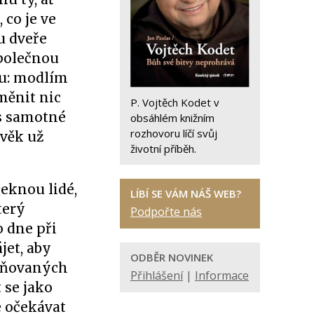
 co je ve
u dveře
společnou
slu: modlím
měnit nic
P. Vojtěch Kodet v
ás samotné
obsáhlém knižním
rozhovoru líčí svůj
ověk už
životní příběh.
řeknou lidé,
LÍBÍ SE VÁM NÁŠ WEB?
terý
Podpořte nás
o dne při
jet, aby
ODBĚR NOVINEK
ečňovaných
Přihlášení
|
Informace
 se jako
e očekávat