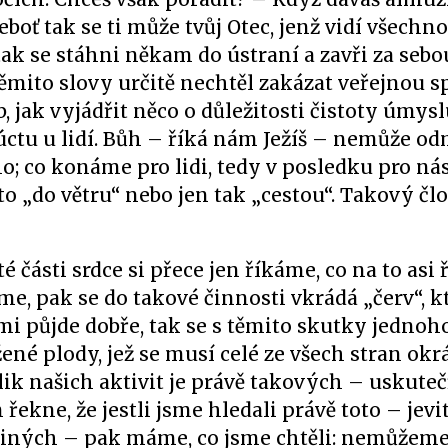
neboť tak se ti může tvůj Otec, jenž vidí všechno,
 tak se stáhni někam do ústraní a zavři za sebo
 těmito slovy určitě nechtěl zakázat veřejnou 
b, jak vyjádřit něco o důležitosti čistoty úmy
 úctu u lidí. Bůh – říká nám Ježíš – nemůže od
ho; co konáme pro lidi, tedy v posledku pro n
to „do větru“ nebo jen tak „cestou“. Takový čl
 části srdce si přece jen říkáme, co na to asi 
me, pak se do takové činnosti vkrádá „červ“, k
ámi půjde dobře, tak se s těmito skutky jednoh
né plody, jež se musí celé ze všech stran okrá
olik našich aktivit je právě takových – uskut
ne, že jestli jsme hledali právě toto – jevit
 u jiných – pak máme, co jsme chtěli: nemůžem