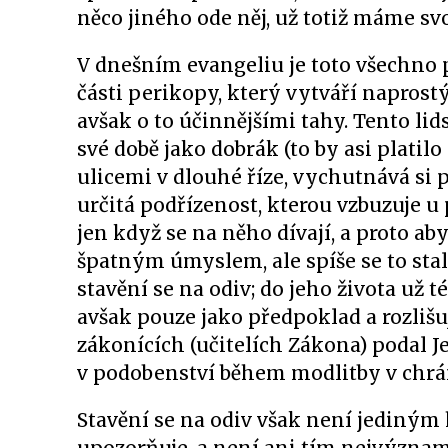
něco jiného ode něj, už totiž máme s
V dnešním evangeliu je toto všechno 
části perikopy, který vytváří naprostý
avšak o to účinnějšími tahy. Tento lid
své době jako dobrák (to by asi platil
ulicemi v dlouhé říze, vychutnává si 
určitá podřízenost, kterou vzbuzuje u
jen když se na něho dívají, a proto a
špatným úmyslem, ale spíše se to sta
stavění se na odiv; do jeho života už 
avšak pouze jako předpoklad a rozlišu
zákonících (učitelích Zákona) podal J
v podobenství během modlitby v chrám
Stavění se na odiv však není jediným h