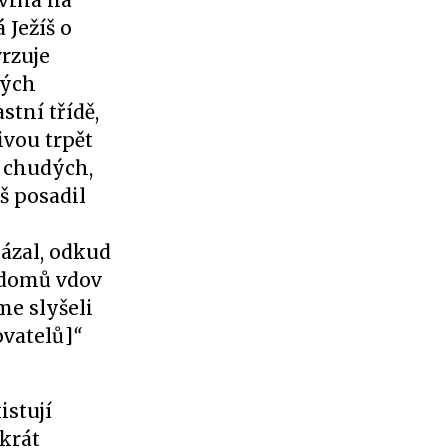
 vrhá na
 Ježíš o
vrzuje
ných
stní třídě,
ivou trpět
k chudých,
š posadil
ázal, odkud
e domů vdov
me slyšeli
ovatelů]
“
istují
nkrát