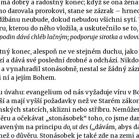
má dobrý a radostný konec; když se ona žen
ho darovala prorokovi, stane se zázrak – hrn
 džbánu neubude, dokud nebudou všichni sytí.
, kterou do něho vložila, a uskutečnilo se to,
podin dává chléb lačným; podporuje sirotka a vdov
tný konec, alespoň ne ve stejném duchu, jako
í a dává své poslední drobné a odchází. Nikdo 
l a vynahradil stonásobně, nestal se žádný zázr
i ní a jejím Bohem.
ou úvahu: evangelium od nás vyžaduje víru v B
ší a mají vyšší požadavky než ve Starém zákon
mských statcích, sklizni nebo stříbru. Nemůž
těru a očekávat „stonásobek“ toho, co jsme dar
aveným na principu
do, ut des
(„dávám, abys dal
než o důvěru. Stonásobek je také zde na zemi a