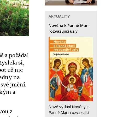
AKTUALITY
Novéna k Panně Marii
rozvazující uzly
áš a požádal
yslela si,
oť už nic
ladny na
 své jmění.
ským a
Nové vydání Novény k
vou z
Panně Marii rozvazující