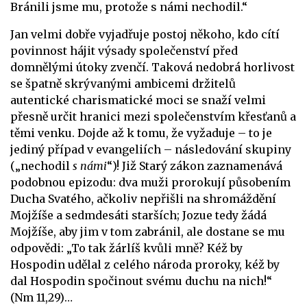
Bránili jsme mu, protože s námi nechodil.“
Jan velmi dobře vyjadřuje postoj někoho, kdo cítí
povinnost hájit výsady společenství před
domnělými útoky zvenčí. Taková nedobrá horlivost
se špatně skrývanými ambicemi držitelů
autentické charismatické moci se snaží velmi
přesně určit hranici mezi společenstvím křesťanů a
těmi venku. Dojde až k tomu, že vyžaduje – to je
jediný případ v evangeliích – následování skupiny
(„nechodil
s námi
“)! Již Starý zákon zaznamenává
podobnou epizodu: dva muži prorokují působením
Ducha Svatého, ačkoliv nepřišli na shromáždění
Mojžíše a sedmdesáti starších; Jozue tedy žádá
Mojžíše, aby jim v tom zabránil, ale dostane se mu
odpovědi: „To tak žárlíš kvůli mně? Kéž by
Hospodin udělal z celého národa proroky, kéž by
dal Hospodin spočinout svému duchu na nich!“
(Nm 11,29)…