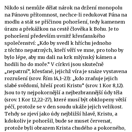
Nikdo si nemůže dělat nárok na držení monopolu
na Pánovu přítomnost, nechce-li redukovat Pána na
modlu a stát se příčinou pohoršení, tedy kamenem
úrazu a překážkou na cestě člověka k Bohu. Je to
pohoršení především uvnitř křesťanského
společenství: „Kdo by svedl k hříchu jednoho
z těchto nepatrných, kteří věří ve mne, pro toho by
bylo lépe, aby mu dali na krk mlýnský kámen a
hodili ho do moře.“ V církvi jsou skutečně
„nepatrní“, křesťané, jejichž víra je snáze vystavena
rozrušení (srov. Řím 14,1–23): „kdo zraňuje jejich
slabé svědomí, hřeší proti Kristu“ (srov. 1 Kor 8,12).
Jsou to ty nejpokornější a nejbezbrannější údy těla
(srov. 1 Kor 12,22–27), které musí být obklopeny větší
péčí, protože se v den soudu ukáže jejich velikost.
Tehdy se zjeví jako údy nejbližší hlavě, Kristu, a
kdokoliv je pohoršil, bude se muset červenat,
protože byli obrazem Krista chudého a pokorného,