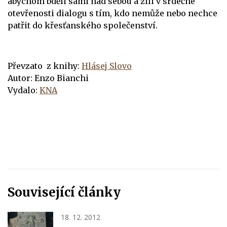
abychom bděli sami nad sebou a žili v srdečné
otevřenosti dialogu s tím, kdo nemůže nebo nechce
patřit do křesťanského společenství.
Převzato z knihy:
Hlásej Slovo
Autor: Enzo Bianchi
Vydalo:
KNA
Související články
18. 12. 2012