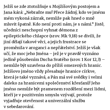
Ježíš se zde ztotožňuje s Mojžíšovým postojem a
Jana kárá: „Nebraňte mu! Přece žádný, kdo ve jménu
mém vykoná zázrak, nemůže pak hned o mně
mluvit špatně. Kdo není proti nám, je s námi.“ Jistě,
učedníci neschopní vyhnat démona z
epileptického chlapce (srov. Mk 9,18) se divili, že
jiní dělají takové věci, a jejich frustrace se
proměnila v aroganci a nepřátelství. Ježíš je však
učí, že moc jeho Jména – jež je v pravdě vyznáno
jedině působením Ducha Svatého (srov. 1 Kor 12,3) –
nemůže být uzavřena do příliš omezených hranic.
Ježíšovo jméno vždy přesahuje hranice církve,
která je také vyznává, a Pán má své svědky i velmi
daleko za hranicemi společenství křesťanů! Jeho
jméno nemůže být pramenem rozdělení mezi lidmi,
kteří je v pozitivním smyslu vzývají, protože
vyjadřuje otevřenost a univerzální službu
v sebedarování.