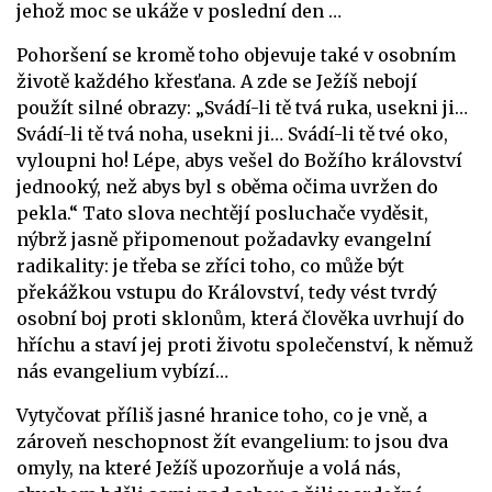
jehož moc se ukáže v poslední den …
Pohoršení se kromě toho objevuje také v osobním
životě každého křesťana. A zde se Ježíš nebojí
použít silné obrazy: „Svádí-li tě tvá ruka, usekni ji…
Svádí-li tě tvá noha, usekni ji… Svádí-li tě tvé oko,
vyloupni ho! Lépe, abys vešel do Božího království
jednooký, než abys byl s oběma očima uvržen do
pekla.“ Tato slova nechtějí posluchače vyděsit,
nýbrž jasně připomenout požadavky evangelní
radikality: je třeba se zříci toho, co může být
překážkou vstupu do Království, tedy vést tvrdý
osobní boj proti sklonům, která člověka uvrhují do
hříchu a staví jej proti životu společenství, k němuž
nás evangelium vybízí…
Vytyčovat příliš jasné hranice toho, co je vně, a
zároveň neschopnost žít evangelium: to jsou dva
omyly, na které Ježíš upozorňuje a volá nás,