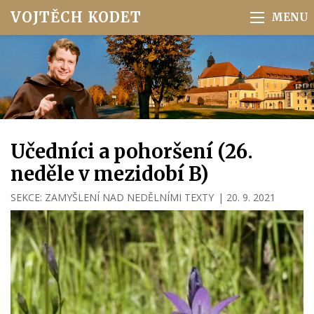
VOJTĚCH KODET
Učedníci a pohoršení (26.
neděle v mezidobí B)
SEKCE:
ZAMYŠLENÍ NAD NEDĚLNÍMI TEXTY
|
20. 9. 2021