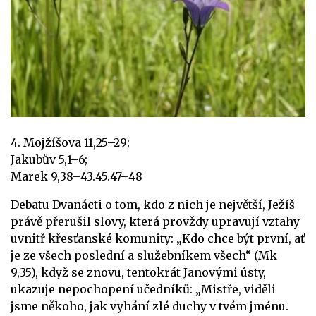
4. Mojžíšova 11,25–29;
Jakubův 5,1–6;
Marek 9,38–43.45.47–48
Debatu Dvanácti o tom, kdo z nich je největší, Ježíš
právě přerušil slovy, která provždy upravují vztahy
uvnitř křesťanské komunity: „Kdo chce být první, ať
je ze všech poslední a služebníkem všech“ (Mk
9,35), když se znovu, tentokrát Janovými ústy,
ukazuje nepochopení učedníků: „Mistře, viděli
jsme někoho, jak vyhání zlé duchy v tvém jménu.