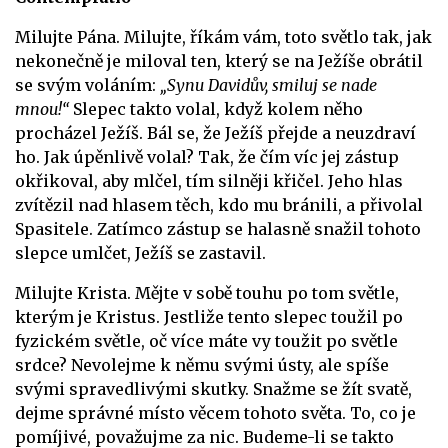
Milujte Pána. Milujte, říkám vám, toto světlo tak, jak
nekonečně je miloval ten, který se na Ježíše obrátil
se svým voláním:
„Synu Davidův, smiluj se nade
mnou!“
Slepec takto volal, když kolem něho
procházel Ježíš. Bál se, že Ježíš přejde a neuzdraví
ho. Jak úpěnlivě volal? Tak, že čím víc jej zástup
okřikoval, aby mlčel, tím silněji křičel. Jeho hlas
zvítězil nad hlasem těch, kdo mu bránili, a přivolal
Spasitele. Zatímco zástup se halasně snažil tohoto
slepce umlčet, Ježíš se zastavil.
Milujte Krista. Mějte v sobě touhu po tom světle,
kterým je Kristus. Jestliže tento slepec toužil po
fyzickém světle, oč více máte vy toužit po světle
srdce? Nevolejme k němu svými ústy, ale spíše
svými spravedlivými skutky. Snažme se žít svatě,
dejme správné místo věcem tohoto světa. To, co je
pomíjivé, považujme za nic. Budeme-li se takto