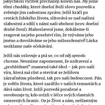
jakýchkoli výčitek přecházejí kolem nás. My jsme
těmi chudáky, které dnešní Boží slovo pozvedá a
zvěstuje jim radostnou zprávu: Ježíš kráčí po
cestách lidského života, slitovává se nad našimi
slabostmi a sdílí s námi naši ubohost (srov. dnešní
druhé čtení). Blahoslavení jsme, dokážeme-li
reagovat na jeho poselství tím, že vzýváme jeho
jméno a dovoláváme se jeho milosrdenství! Láska
nezklame naše očekávání.
Ježíš nás oslovuje a ptá se, co od něj
opravdu
chceme. Nesmíme zapomenout, že uzdravení a
„prohlédnutí“ znamená také úkol – jak pro naši
víru, která má růst a otevírat se Ježíšovu
zázračnému působení, tak pro naši budoucnost. Pán
je světlo života, které zazářilo v našich temnotách a
dává nám život. Ježíš pozvedá poražené a
osvobozuje ty, kdo uvízli v léčce svých vlastních
omezených hranic. On je Život a nám, nešťastným