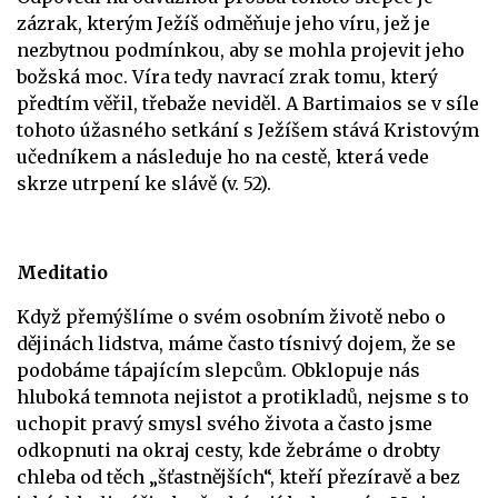
zázrak, kterým Ježíš odměňuje jeho víru, jež je
nezbytnou podmínkou, aby se mohla projevit jeho
božská moc. Víra tedy navrací zrak tomu, který
předtím věřil, třebaže neviděl. A Bartimaios se v síle
tohoto úžasného setkání s Ježíšem stává Kristovým
učedníkem a následuje ho na cestě, která vede
skrze utrpení ke slávě (v. 52).
Meditatio
Když přemýšlíme o svém osobním životě nebo o
dějinách lidstva, máme často tísnivý dojem, že se
podobáme tápajícím slepcům. Obklopuje nás
hluboká temnota nejistot a protikladů, nejsme s to
uchopit pravý smysl svého života a často jsme
odkopnuti na okraj cesty, kde žebráme o drobty
chleba od těch „šťastnějších“, kteří přezíravě a bez