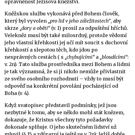
oprávněnost Ježíšova kněžství.
Kněžskou službu vykonává před Bohem člověk,
který byl vyvolen
„pro lid v jeho záležitostech“
, aby
skrze
„dary a oběti“
(v. 1) prosil za odpuštění hříchů.
Velekněz musí být také milosrdný, protože vědomí
jeho vlastní křehkosti jej učí mít soucit s duchovní
křehkostí a slepotou těch, kdo jdou po
nesprávných cestách ( s
„chybujícími“
a
„bloudícími“
:
v. 2n). Tato služba prostředníka mezi Bohem a lidmi
je tak významná, že si ji nikdo nemůže přivlastnit
ze svého osobního rozhodnutí – vždy to musí být
odpověď na konkrétní povolání pocházející od
Boha (v. 4).
Když svatopisec představil podmínky, jež jsou
nezbytné k tomu, aby se někdo mohl stát knězem,
dokazuje, že Kristus všechny tyto požadavky
dokonale splňuje. O jeho skutečném lidství už
mluvil (
4,15 a
zdůrazní je ještě ve v. 7n): Ježíš dobře