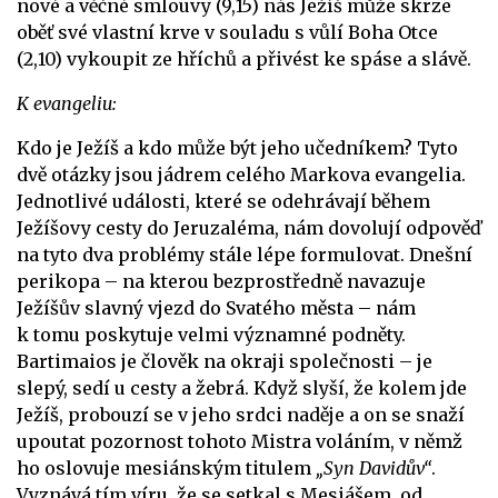
nové a věčné smlouvy (9,15) nás Ježíš může skrze
oběť své vlastní krve v souladu s vůlí Boha Otce
(2,10) vykoupit ze hříchů a přivést ke spáse a slávě.
K evangeliu:
Kdo je Ježíš a kdo může být jeho učedníkem? Tyto
dvě otázky jsou jádrem celého Markova evangelia.
Jednotlivé události, které se odehrávají během
Ježíšovy cesty do Jeruzaléma, nám dovolují odpověď
na tyto dva problémy stále lépe formulovat. Dnešní
perikopa – na kterou bezprostředně navazuje
Ježíšův slavný vjezd do Svatého města – nám
k tomu poskytuje velmi významné podněty.
Bartimaios je člověk na okraji společnosti – je
slepý, sedí u cesty a žebrá. Když slyší, že kolem jde
Ježíš, probouzí se v jeho srdci naděje a on se snaží
upoutat pozornost tohoto Mistra voláním, v němž
ho oslovuje mesiánským titulem
„Syn Davidův“
.
Vyznává tím víru, že se setkal s Mesiášem, od