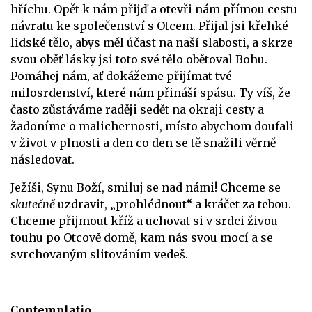
hříchu. Opět k nám přijď a otevři nám přímou cestu
návratu ke společenství s Otcem. Přijal jsi křehké
lidské tělo, abys měl účast na naší slabosti, a skrze
svou oběť lásky jsi toto své tělo obětoval Bohu.
Pomáhej nám, ať dokážeme přijímat tvé
milosrdenství, které nám přináší spásu. Ty víš, že
často zůstáváme raději sedět na okraji cesty a
žadoníme o malichernosti, místo abychom doufali
v život v plnosti a den co den se tě snažili věrně
následovat.
Ježíši, Synu Boží, smiluj se nad námi! Chceme se
skutečně
uzdravit, „prohlédnout“ a kráčet za tebou.
Chceme přijmout kříž a uchovat si v srdci živou
touhu po Otcově domě, kam nás svou mocí a se
svrchovaným slitováním vedeš.
Contemplatio