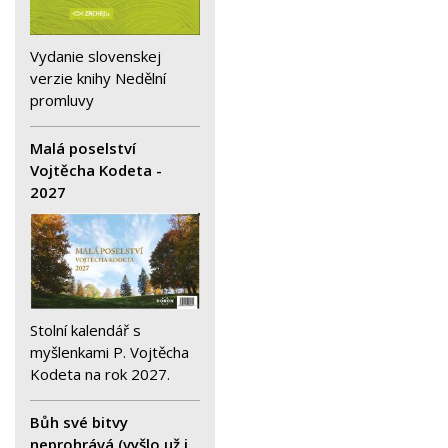
Vydanie slovenskej
verzie knihy Nedělní
promluvy
Malá poselství
Vojtěcha Kodeta -
2027
Stolní kalendář s
myšlenkami P. Vojtěcha
Kodeta na rok 2027.
Bůh své bitvy
neprohrává (vyšlo už i