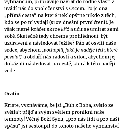
vyhnancům, připravuje návrat do rodné vlasti a
uvádí nás do společenství s Otcem. To je ona
„přímá cesta“, na které neklopýtne nikdo z těch,
kdo se po ní vydají (srov. dnešní první čtení). Je
však nutné kráčet skrze
kříž
a učit se umírat sami
sobě. Skutečně tedy chceme prohlédnout, být
uzdraveni a následovat Ježíše? Pán ať osvítí naše
srdce, abychom
„pochopili, jaká je naděje těch, které
povolal,“
a obdaří nás radostí a silou, abychom jej
dokázali následovat na cestě, která k této naději
vede.
Oratio
Kriste, vyznáváme, že jsi „Bůh z Boha, světlo ze
světla“: přijď a svým světlem pronikni naše
temnoty! Věčný Boží Synu, „pro nás lidi a pro naši
spásu“ jsi sestoupil do tohoto našeho vyhnanství