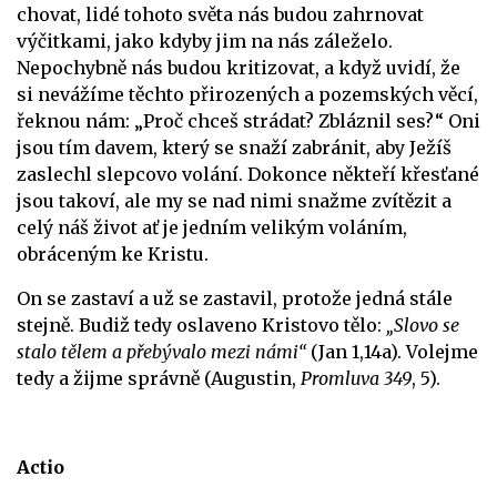
chovat, lidé tohoto světa nás budou zahrnovat
výčitkami, jako kdyby jim na nás záleželo.
Nepochybně nás budou kritizovat, a když uvidí, že
si nevážíme těchto přirozených a pozemských věcí,
řeknou nám: „Proč chceš strádat? Zbláznil ses?“ Oni
jsou tím davem, který se snaží zabránit, aby Ježíš
zaslechl slepcovo volání. Dokonce někteří křesťané
jsou takoví, ale my se nad nimi snažme zvítězit a
celý náš život ať je jedním velikým voláním,
obráceným ke Kristu.
On se zastaví a už se zastavil, protože jedná stále
stejně. Budiž tedy oslaveno Kristovo tělo:
„Slovo se
stalo tělem a přebývalo mezi námi“
(Jan 1,14a). Volejme
tedy a žijme správně (Augustin,
Promluva 349
, 5).
Actio