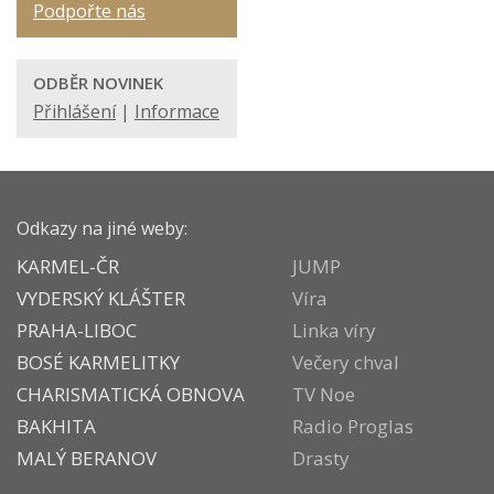
Podpořte nás
ODBĚR NOVINEK
Přihlášení
|
Informace
Odkazy na jiné weby:
KARMEL-ČR
JUMP
VYDERSKÝ KLÁŠTER
Víra
PRAHA-LIBOC
Linka víry
BOSÉ KARMELITKY
Večery chval
CHARISMATICKÁ OBNOVA
TV Noe
BAKHITA
Radio Proglas
MALÝ BERANOV
Drasty