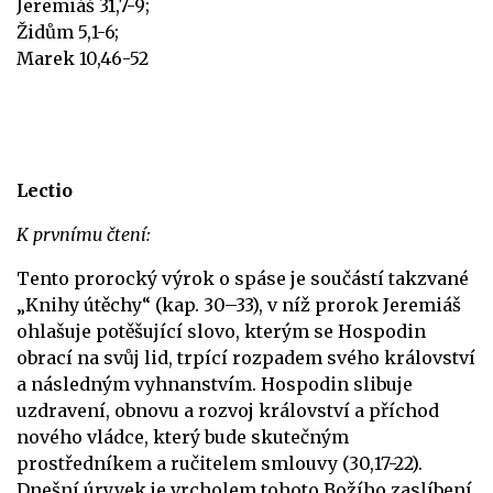
Jeremiáš 31,7-9;
Židům 5,1-6;
Marek 10,46-52
Lectio
K prvnímu čtení:
Tento prorocký výrok o spáse je součástí takzvané
„Knihy útěchy“ (kap. 30–33), v níž prorok Jeremiáš
ohlašuje potěšující slovo, kterým se Hospodin
obrací na svůj lid, trpící rozpadem svého království
a následným vyhnanstvím. Hospodin slibuje
uzdravení, obnovu a rozvoj království a příchod
nového vládce, který bude skutečným
prostředníkem a ručitelem smlouvy (30,17-22).
Dnešní úryvek je vrcholem tohoto Božího zaslíbení.