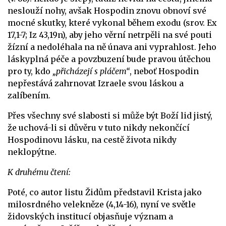
neslouží nohy, avšak Hospodin znovu obnoví své
mocné skutky, které vykonal během exodu (srov. Ex
17,1-7; Iz 43,19n), aby jeho věrní netrpěli na své pouti
žízní a nedoléhala na ně únava ani vyprahlost. Jeho
láskyplná péče a povzbuzení bude pravou útěchou
pro ty, kdo
„přicházejí s pláčem“
, neboť Hospodin
nepřestává zahrnovat Izraele svou láskou a
zalíbením.
Přes všechny své slabosti si může být Boží lid jistý,
že uchová-li si důvěru v tuto nikdy nekončící
Hospodinovu lásku, na cestě života nikdy
neklopýtne.
K druhému čtení:
Poté, co autor listu Židům představil Krista jako
milosrdného velekněze (4,14-16), nyní ve světle
židovských institucí objasňuje význam a