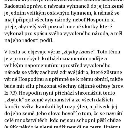
Radostná zpráva o návratu vyhnanců do jejich země
je jedním velikým oslavným hymnem, k němuž se
mají připojit všechny národy, neboť Hospodin si
přeje, aby celý svět poznal mocné skutky, které
vykonal pro spásu svého vyvoleného národa, a měl
na jeho radosti podíl.
V textu se objevuje výraz
„zbytky Izraele“
. Toto téma
je v prorockých knihách znamením naděje a
velikým napomenutím: uprostřed vyvoleného
národa se vždy zachová zdravé jádro, které zůstane
věrné Hospodinu a upřímně se k němu obrátí, takže
bude mít sílu překonat všechny dějinné otřesy (srov.
Iz 7,3). Hospodin nyní přichází shromáždit tento
„zbytek“ ze země vyhnanství a ze všech dalších
končin světa, kamkoli byl rozptýlen, a přivede jej
do jeho země. Jeho slovo hovoří o tom, že se navrátí
celé množství těch, kdo nejsou schopni pěší chůze
(v. 8b): někdo je slepý, tudíž nevidí na cestu, jinému