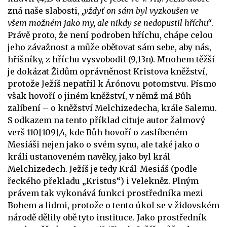
zná naše slabosti,
„vždyť on sám byl vyzkoušen ve
všem možném jako my, ale nikdy se nedopustil hříchu“
.
Právě proto, že není podroben hříchu, chápe celou
jeho závažnost a může obětovat sám sebe, aby nás,
hříšníky, z hříchu vysvobodil (9,13n). Mnohem těžší
je dokázat Židům oprávněnost Kristova kněžství,
protože Ježíš nepatřil k Árónovu potomstvu. Písmo
však hovoří o jiném kněžství, v němž má Bůh
zalíbení – o kněžství Melchizedecha, krále Salemu.
S odkazem na tento příklad cituje autor žalmový
verš 110[109],4, kde Bůh hovoří o zaslíbeném
Mesiáši nejen jako o svém synu, ale také jako o
králi ustanoveném navěky, jako byl král
Melchizedech. Ježíš je tedy Král-Mesiáš (podle
řeckého překladu „Kristus“) i Velekněz. Plným
právem tak vykonává funkci prostředníka mezi
Bohem a lidmi, protože o tento úkol se v židovském
národě dělily obě tyto instituce. Jako prostředník