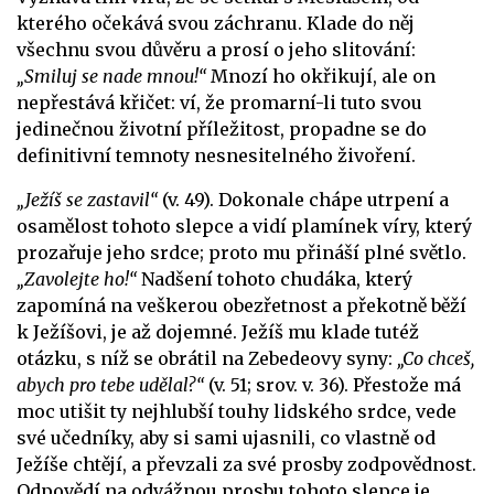
kterého očekává svou záchranu. Klade do něj
všechnu svou důvěru a prosí o jeho slitování:
„Smiluj se nade mnou!“
Mnozí ho okřikují, ale on
nepřestává křičet: ví, že promarní-li tuto svou
jedinečnou životní příležitost, propadne se do
definitivní temnoty nesnesitelného živoření.
„Ježíš se zastavil“
(v. 49). Dokonale chápe utrpení a
osamělost tohoto slepce a vidí plamínek víry, který
prozařuje jeho srdce; proto mu přináší plné světlo.
„Zavolejte ho!“
Nadšení tohoto chudáka, který
zapomíná na veškerou obezřetnost a překotně běží
k Ježíšovi, je až dojemné. Ježíš mu klade tutéž
otázku, s níž se obrátil na Zebedeovy syny:
„Co chceš,
abych pro tebe udělal?“
(v. 51; srov. v. 36). Přestože má
moc utišit ty nejhlubší touhy lidského srdce, vede
své učedníky, aby si sami ujasnili, co vlastně od
Ježíše chtějí, a převzali za své prosby zodpovědnost.
Odpovědí na odvážnou prosbu tohoto slepce je