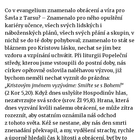
Co v evangelium znamenalo obrácení a víra pro
Šavla z Tarsu? – Znamenalo pro něho opuštění
kariéry učence, všech svých lidských i
náboženských plánů, všech svých přání a skupin, v
nichž se do té doby pohyboval; znamenalo to stát se
bláznem pro Kristovu lásku, nechat se jím bez
vzdoru a vzpínání uchvátit. Při liturgii Popeleční
středy, kterou jsme vstoupili do postní doby, nás
církev opětovně oslovila naléhavou výzvou, již
bychom neměli nechat vyznít do prázdna:
„Kristovým jménem vyzýváme: Smiřte se s Bohem!“
(2 Kor 5,20). Když dnes uslyšíte Hospodinův hlas,
nezatvrzujte svá srdce (srov. Žl 95,8). Hrana, která
dnes vyzvání kvůli našemu obrácení, se může zítra
rozeznít, aby ostatním oznámila náš odchod
z tohoto světa. Kéž se nestane, aby nás den smrti
znenadání překvapil, a my, vyděšení strachy, rychle
a úporně hledali čas k lítosti a obrácení, byť by to