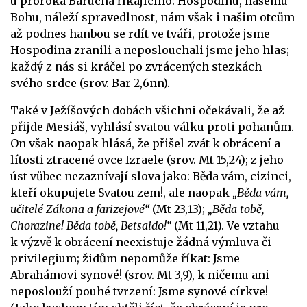
u proroka Barucha říkajícího: Hospodinu, našemu
Bohu, náleží spravedlnost, nám však i našim otcům
až podnes hanbou se rdít ve tváři, protože jsme
Hospodina zranili a neposlouchali jsme jeho hlas;
každý z nás si kráčel po zvrácených stezkách
svého srdce (srov. Bar 2,6nn).
Také v Ježíšových dobách všichni očekávali, že až
přijde Mesiáš, vyhlásí svatou válku proti pohanům.
On však naopak hlásá, že přišel zvát k obrácení a
lítosti ztracené ovce Izraele (srov. Mt 15,24); z jeho
úst vůbec nezaznívají slova jako: Běda vám, cizinci,
kteří okupujete Svatou zem!, ale naopak
„Běda vám,
učitelé Zákona a farizejové“
(Mt 23,13);
„Běda tobě,
Chorazine! Běda tobě, Betsaido!“
(Mt 11,21). Ve vztahu
k výzvě k obrácení neexistuje žádná výmluva či
privilegium; židům nepomůže říkat: Jsme
Abrahámovi synové! (srov. Mt 3,9), k ničemu ani
neposlouží pouhé tvrzení: Jsme synové církve!