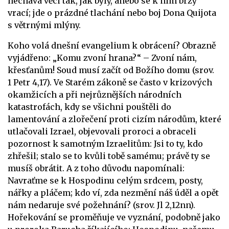
nechává věci tak, jak byly, anebo se k nim brzy
vrací; jde o prázdné tlachání nebo boj Dona Quijota
s větrnými mlýny.
Koho volá dnešní evangelium k obrácení? Obrazně
vyjádřeno: „Komu zvoní hrana?“ – Zvoní nám,
křesťanům! Soud musí začít od Božího domu (srov.
1 Petr 4,17). Ve Starém zákoně se často v krizových
okamžicích a při nejrůznějších národních
katastrofách, kdy se všichni pouštěli do
lamentování a zlořečení proti cizím národům, které
utlačovali Izrael, objevovali proroci a obraceli
pozornost k samotným Izraelitům: Jsi to ty, kdo
zhřešil; stalo se to kvůli tobě samému; právě ty se
musíš obrátit. A z toho důvodu napomínali:
Navraťme se k Hospodinu celým srdcem, posty,
nářky a pláčem; kdo ví, zda nezmění náš úděl a opět
nám nedaruje své požehnání? (srov. Jl 2,12nn).
Hořekování se proměňuje ve vyznání, podobně jako