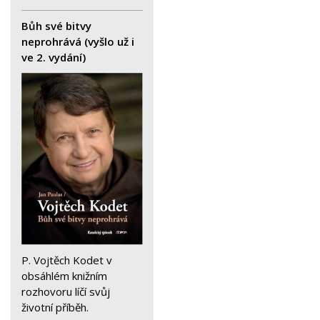
Bůh své bitvy
neprohrává (vyšlo už i
ve 2. vydání)
P. Vojtěch Kodet v
obsáhlém knižním
rozhovoru líčí svůj
životní příběh.