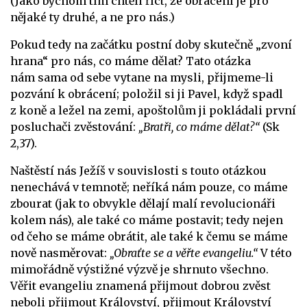
(Jako bychom tím chtěli říct, že obrácení je pro
nějaké ty druhé, a ne pro nás.)
Pokud tedy na začátku postní doby skutečně „zvoní
hrana“ pro nás, co máme dělat? Tato otázka
nám sama od sebe vytane na mysli, přijmeme-li
pozvání k obrácení; položil si ji Pavel, když spadl
z koně a ležel na zemi, apoštolům ji pokládali první
posluchači zvěstování:
„Bratři, co máme dělat?“
(Sk
2,37).
Naštěstí nás Ježíš v souvislosti s touto otázkou
nenechává v temnotě; neříká nám pouze, co máme
zbourat (jak to obvykle dělají malí revolucionáři
kolem nás), ale také co máme postavit; tedy nejen
od čeho se máme obrátit, ale také k čemu se máme
nově nasměrovat:
„Obraťte se a věřte evangeliu.“
V této
mimořádně výstižné výzvě je shrnuto všechno.
Věřit evangeliu znamená přijmout dobrou zvěst
neboli přijmout Království, přijmout Království