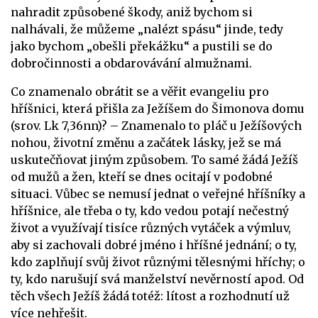
nahradit způsobené škody, aniž bychom si
nalhávali, že můžeme „nalézt spásu“ jinde, tedy
jako bychom „obešli překážku“ a pustili se do
dobročinnosti a obdarovávání almužnami.
Co znamenalo obrátit se a věřit evangeliu pro
hříšnici, která přišla za Ježíšem do Šimonova domu
(srov. Lk 7,36nn)? – Znamenalo to pláč u Ježíšových
nohou, životní změnu a začátek lásky, jež se má
uskutečňovat jiným způsobem. To samé žádá Ježíš
od mužů a žen, kteří se dnes ocitají v podobné
situaci. Vůbec se nemusí jednat o veřejné hříšníky a
hříšnice, ale třeba o ty, kdo vedou potají nečestný
život a využívají tisíce různých vytáček a výmluv,
aby si zachovali dobré jméno i hříšné jednání; o ty,
kdo zaplňují svůj život různými tělesnými hříchy; o
ty, kdo narušují svá manželství nevěrností apod. Od
těch všech Ježíš žádá totéž: lítost a rozhodnutí už
více nehřešit.