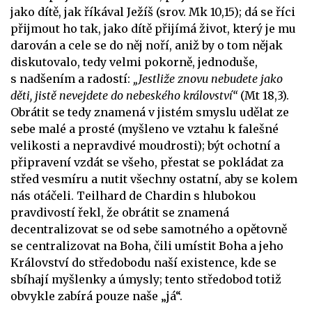
jako dítě, jak říkával Ježíš (srov. Mk 10,15); dá se říci
přijmout ho tak, jako dítě přijímá život, který je mu
darován a cele se do něj noří, aniž by o tom nějak
diskutovalo, tedy velmi pokorně, jednoduše,
s nadšením a radostí:
„Jestliže znovu nebudete jako
děti, jistě nevejdete do nebeského království“
(Mt 18,3).
Obrátit se tedy znamená v jistém smyslu udělat ze
sebe malé a prosté (myšleno ve vztahu k falešné
velikosti a nepravdivé moudrosti); být ochotní a
připravení vzdát se všeho, přestat se pokládat za
střed vesmíru a nutit všechny ostatní, aby se kolem
nás otáčeli. Teilhard de Chardin s hlubokou
pravdivostí řekl, že obrátit se znamená
decentralizovat se od sebe samotného a opětovně
se centralizovat na Boha, čili umístit Boha a jeho
Království do středobodu naší existence, kde se
sbíhají myšlenky a úmysly; tento středobod totiž
obvykle zabírá pouze naše „já“.