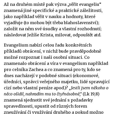
Až na druhém místě pak výzva „věřit evangeliu“
znamená jiné specifické a praktické záležitosti,
jako například věřit v nauku a hodnoty, které
vyjadřuje (to mohou být třeba blahoslavenství);
založit na něm své úsudky a vlastní rozhodnutí;
následovat Ježíše Krista, milovat, odpouštět atd.
Evangelium nabízí celou řadu konkrétních
příkladů obrácení, v nichž bude pravděpodobně
možné rozpoznat i naši osobní situaci. Co
znamenalo obrácení a víra v evangelium například
pro celníka Zachea a co znamená pro ty, kdo se
dnes nacházejí v podobné situaci (ekonomové,
úředníci, správci veřejného majetku, lidé spravující
cizí nebo vlastní peníze apod.)?
„Jestli jsem někoho o
něco ošidil, nahradím mu to čtyřnásobně,“
(Lk 19,8)
znamená sjednotit své jednání s požadavky
spravedlnosti, upustit od různých forem
zneužívání či využívání druhého a pokud možno