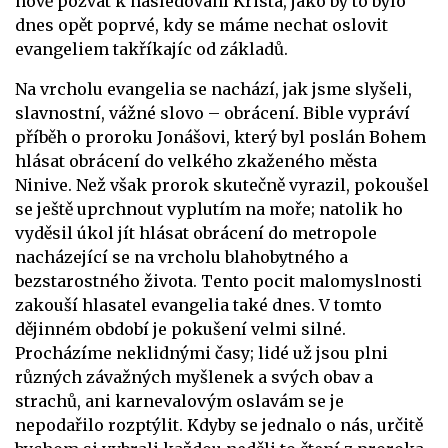
nově pozvat k následování Krista, jako by to bylo
dnes opět poprvé, kdy se máme nechat oslovit
evangeliem takříkajíc od základů.
Na vrcholu evangelia se nachází, jak jsme slyšeli,
slavnostní, vážné slovo – obrácení. Bible vypráví
příběh o proroku Jonášovi, který byl poslán Bohem
hlásat obrácení do velkého zkaženého města
Ninive. Než však prorok skutečně vyrazil, pokoušel
se ještě uprchnout vyplutím na moře; natolik ho
vyděsil úkol jít hlásat obrácení do metropole
nacházející se na vrcholu blahobytného a
bezstarostného života. Tento pocit malomyslnosti
zakouší hlasatel evangelia také dnes. V tomto
dějinném období je pokušení velmi silné.
Procházíme neklidnými časy; lidé už jsou plni
různých závažných myšlenek a svých obav a
strachů, ani karnevalovým oslavám se je
nepodařilo rozptýlit. Kdyby se jednalo o nás, určitě