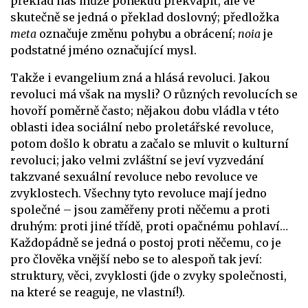
překlad nás může poněkud překvapit, ale ve
skutečně se jedná o překlad doslovný; předložka
meta
označuje změnu pohybu a obrácení;
noia
je
podstatné jméno označující mysl.
Takže i evangelium zná a hlásá revoluci. Jakou
revoluci má však na mysli? O různých revolucích se
hovoří poměrně často; nějakou dobu vládla v této
oblasti idea sociální nebo proletářské revoluce,
potom došlo k obratu a začalo se mluvit o kulturní
revoluci; jako velmi zvláštní se jeví vyzvedání
takzvané sexuální revoluce nebo revoluce ve
zvyklostech. Všechny tyto revoluce mají jedno
společné – jsou zaměřeny proti něčemu a proti
druhým: proti jiné třídě, proti opačnému pohlaví…
Každopádně se jedná o postoj proti něčemu, co je
pro člověka vnější nebo se to alespoň tak jeví:
struktury, věci, zvyklosti (jde o zvyky společnosti,
na které se reaguje, ne vlastní!).