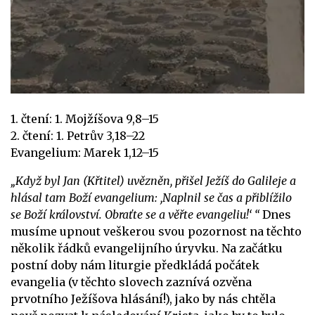
1. čtení: 1. Mojžíšova 9,8–15
2. čtení: 1. Petrův 3,18–22
Evangelium: Marek 1,12–15
„Když byl Jan (Křtitel) uvězněn, přišel Ježíš do Galileje a
hlásal tam Boží evangelium: ,Naplnil se čas a přiblížilo
se Boží království. Obraťte se a věřte evangeliu!‘ “
Dnes
musíme upnout veškerou svou pozornost na těchto
několik řádků evangelijního úryvku. Na začátku
postní doby nám liturgie předkládá počátek
evangelia (v těchto slovech zaznívá ozvěna
prvotního Ježíšova hlásání!), jako by nás chtěla