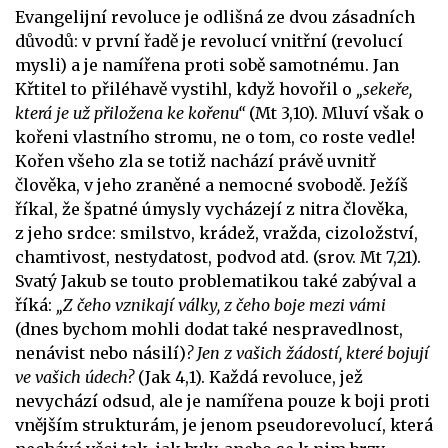
Evangelijní revoluce je odlišná ze dvou zásadních
důvodů: v první řadě je revolucí vnitřní (revolucí
mysli) a je namířena proti sobě samotnému. Jan
Křtitel to přiléhavě vystihl, když hovořil o
„sekeře,
která je už přiložena ke kořenu“
(Mt 3,10). Mluví však o
kořeni vlastního stromu, ne o tom, co roste vedle!
Kořen všeho zla se totiž nachází právě uvnitř
člověka, v jeho zraněné a nemocné svobodě. Ježíš
říkal, že špatné úmysly vycházejí z nitra člověka,
z jeho srdce: smilstvo, krádež, vražda, cizoložství,
chamtivost, nestydatost, podvod atd. (srov. Mt 7,21).
Svatý Jakub se touto problematikou také zabýval a
říká:
„Z čeho vznikají války, z čeho boje mezi vámi
(dnes bychom mohli dodat také nespravedlnost,
nenávist nebo násilí)
? Jen z vašich žádostí, které bojují
ve vašich údech?
(Jak 4,1). Každá revoluce, jež
nevychází odsud, ale je namířena pouze k boji proti
vnějším strukturám, je jenom pseudorevolucí, která