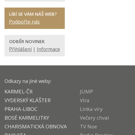
LÍBÍ SE VÁM NÁŠ WEB?
Podpořte nás
ODBĚR NOVINEK
Přihlášení
|
Informace
Odkazy na jiné weby:
KARMEL-ČR
JUMP
VYDERSKÝ KLÁŠTER
Víra
PRAHA-LIBOC
Linka víry
BOSÉ KARMELITKY
Večery chval
CHARISMATICKÁ OBNOVA
TV Noe