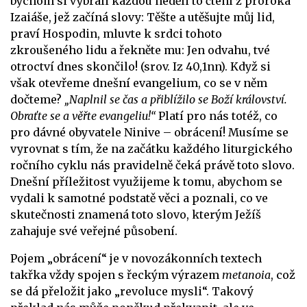
bychom si vybrali každou neděli to čtení z proroka
Izaiáše, jež začíná slovy: Těšte a utěšujte můj lid,
praví Hospodin, mluvte k srdci tohoto
zkroušeného lidu a řekněte mu: Jen odvahu, tvé
otroctví dnes skončilo! (srov. Iz 40,1nn). Když si
však otevřeme dnešní evangelium, co se v něm
dočteme?
„Naplnil se čas a přiblížilo se Boží království.
Obraťte se a věřte evangeliu!“
Platí pro nás totéž, co
pro dávné obyvatele Ninive – obrácení! Musíme se
vyrovnat s tím, že na začátku každého liturgického
ročního cyklu nás pravidelně čeká právě toto slovo.
Dnešní příležitost využijeme k tomu, abychom se
vydali k samotné podstatě věci a poznali, co ve
skutečnosti znamená toto slovo, kterým Ježíš
zahajuje své veřejné působení.
Pojem „obrácení“ je v novozákonních textech
takřka vždy spojen s řeckým výrazem
metanoia
, což
se dá přeložit jako „revoluce mysli“. Takový