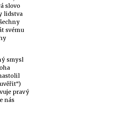
vá slovo
y lidstva
všechny
dát svému
ahy
čný smysl
noha
astolil
uvěřit“)
evuje pravý
je nás