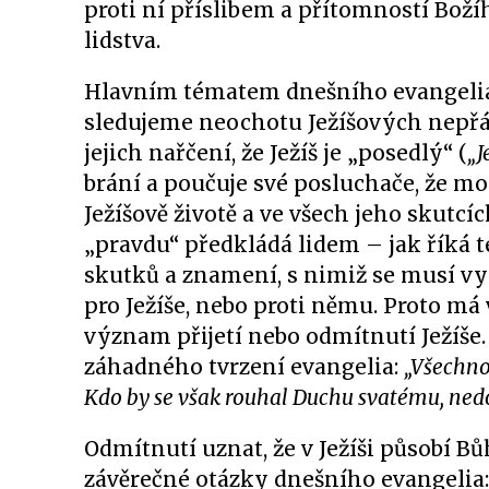
proti ní příslibem a přítomností Božíh
lidstva.
Hlavním tématem dnešního evangelia je
sledujeme neochotu Ježíšových nepřáte
jejich nařčení, že Ježíš je „posedlý“ (
„J
brání a poučuje své posluchače, že mo
Ježíšově životě a ve všech jeho skutcí
„pravdu“ předkládá lidem – jak říká 
skutků a znamení, s nimiž se musí vy
pro Ježíše, nebo proti němu. Proto má 
význam přijetí nebo odmítnutí Ježíše
záhadného tvrzení evangelia:
„Všechno
Kdo by se však rouhal Duchu svatému, ned
Odmítnutí uznat, že v Ježíši působí B
závěrečné otázky dnešního evangelia