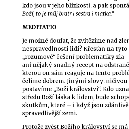
kdo jsou v jeho blízkosti, a pak spon
Boží, to je můj bratr i sestra i matka.“
MEDITATIO
Je možné doufat, že zvítězíme nad zl
nespravedlností lidí? Křesťan na tyto
„rozumové“ řešení problematiky zla 
ani nějaký snadný recept na odstraněn
kterou on sám reaguje na tento probl
čelíme dobrem. Jinými slovy: ničivou 
postavíme „Boží království“. Kdo uznal
středu Boží láska k lidem, bude schop
skutkům, které – i když jsou zdánlivě
spravedlivější zemi.
Protože zvěst Božího království se má