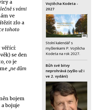
víry a
Vojtěcha Kodeta -
polečně s vámi
2027
 nám ve
tězit zlo a
ce tohoto
Stolní kalendář s
věřící:
myšlenkami P. Vojtěcha
Kodeta na rok 2027.
ověk) se den
to, co je
Bůh své bitvy
žíme
„ne dům
neprohrává (vyšlo už i
ve 2. vydání)
plněn bojem
 a bojuje