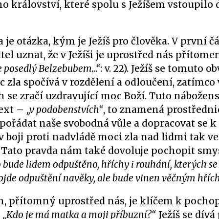
o království, které spolu s Ježíšem vstoupilo 
 otázka, kým je Ježíš pro člověka. V první čá
l uznat, že v Ježíši je uprostřed nás přítomen
e posedlý Belzebubem…“
: v. 22). Ježíš se tomuto o
c zla spočívá v rozdělení a odloučení, zatímco
ch se zračí uzdravující moc Boží. Tuto nábožen
text –
„v podobenstvích“
, to znamená prostředn
pořádat naše svobodná vůle a dopracovat se k
v boji proti nadvládě moci zla nad lidmi tak v
. Tato pravda nám také dovoluje pochopit smy
 bude lidem odpuštěno, hříchy i rouhání, kterých se 
ojde odpuštění navěky, ale bude vinen věčným hříc
ůh, přítomný uprostřed nás, je klíčem k pocho
:
„Kdo je má matka a moji příbuzní?“
Ježíš se dívá 