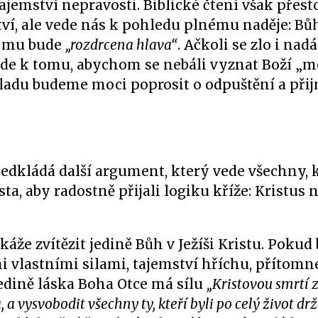
jemství nepravosti. Biblické čtení však přest
ví, ale vede nás k pohledu plnému naděje: Bů
že mu bude
„rozdrcena hlava“
. Ačkoli se zlo i nad
 vede k tomu, abychom se nebáli vyznat Boží „m
okladu budeme moci poprosit o odpuštění a při
edkládá další argument, který vede všechny, 
sta, aby radostně přijali logiku kříže: Kristus
áže zvítězit jedině Bůh v Ježíši Kristu. Pokud
i vlastními silami, tajemství hříchu, přítomn
Jedině láska Boha Otce má sílu
„Kristovou smrtí 
 a vysvobodit všechny ty, kteří byli po celý život dr