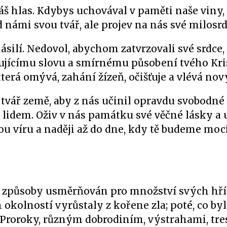
náš hlas. Kdybys uchovával v paměti naše viny,
námi svou tvář, ale projev na nás své milosrd
ásilí. Nedovol, abychom zatvrzovali své srdce,
ujícímu slovu a smírnému působení tvého Kris
terá omývá, zahání žízeň, očišťuje a vlévá nový
tvář země, aby z nás učinil opravdu svobodné 
lidem. Oživ v nás památku své věčné lásky a
ou víru a naději až do dne, kdy tě budeme moci
a způsoby usměrňován pro množství svých hří
 okolností vyrůstaly z kořene zla; poté, co byl
oroky, různým dobrodiním, výstrahami, tres