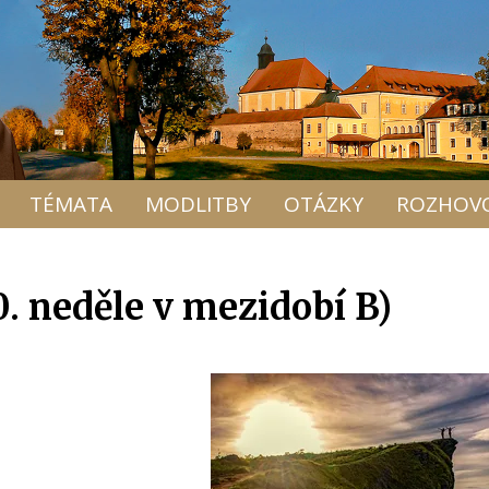
TÉMATA
MODLITBY
OTÁZKY
ROZHOV
0. neděle v mezidobí B)