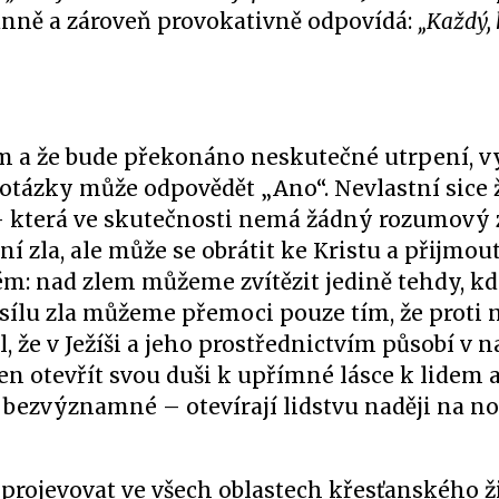
tánně a zároveň provokativně odpovídá:
„Každý, 
em a že bude překonáno neskutečné utrpení, 
 otázky může odpovědět „Ano“. Nevlastní sice
– která ve skutečnosti nemá žádný rozumový 
í zla, ale může se obrátit ke Kristu a přijmou
ém: nad zlem můžeme zvítězit jedině tehdy, k
sílu zla můžeme přemoci pouze tím, že proti 
, že v Ježíši a jeho prostřednictvím působí v 
en otevřít svou duši k upřímné lásce k lidem 
 bezvýznamné – otevírají lidstvu naději na n
 projevovat ve všech oblastech křesťanského ž