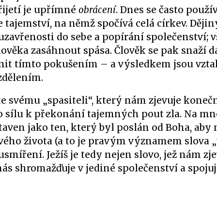
ijetí je upřímné
obrácení
. Dnes se často použí
e tajemství, na němž spočívá celá církev. Dějin
uzavřenosti do sebe a popírání společenství; 
lověka zasáhnout spása. Člověk se pak snaží 
vnit tímto pokušením – a výsledkem jsou vzt
zdělením.
o ke svému „spasiteli“, který nám zjevuje kone
ěho sílu k překonání tajemných pout zla. Na m
aven jako ten, který byl poslán od Boha, aby n
svého života (a to je pravým významem slova „
míření. Ježíš je tedy nejen slovo, jež nám zj
 nás shromažďuje v jediné společenství a spoju