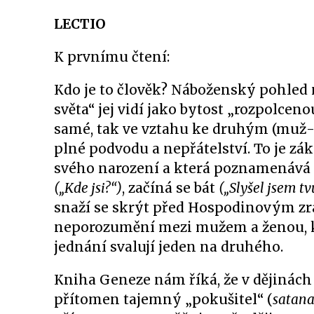
LECTIO
K prvnímu čtení:
Kdo je to člověk? Náboženský pohled
světa“ jej vidí jako bytost „rozpolceno
samé, tak ve vztahu ke druhým (muž-ž
plné podvodu a nepřátelství. To je zák
svého narození a která poznamenává c
(„Kde jsi?“)
, začíná se bát
(„Slyšel jsem tv
snaží se skrýt před Hospodinovým 
neporozumění mezi mužem a ženou, kte
jednání svalují jeden na druhého.
Kniha Geneze nám říká, že v dějinách l
přítomen tajemný „pokušitel“ (
satana