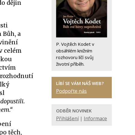
do dějin
sti
 Bůh, a
bvinění
P. Vojtěch Kodet v
 v celém
obsáhlém knižním
rozhovoru líčí svůj
skou
životní příběh.
ictvím
 rozhodnutí
LÍBÍ SE VÁM NÁŠ WEB?
elký
Podpořte nás
sl
dopustili.
hem.“
ODBĚR NOVINEK
Přihlášení
|
Informace
pení
po těch,