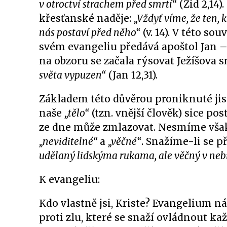
v otroctví strachem před smrtí“
(Žid 2,14)
křesťanské naděje:
„Vždyť víme, že ten, k
nás postaví před něho“
(v. 14). V této so
svém evangeliu předává apoštol Jan – 
na obzoru se začala rýsovat Ježíšova s
světa vypuzen“
(Jan 12,31).
Základem této důvěrou proniknuté jist
naše
„tělo“
(tzn. vnější člověk) sice po
ze dne může zmlazovat. Nesmíme však
„neviditelné“
a
„věčné“
. Snažíme-li se 
udělaný lidskýma rukama, ale věčný v neb
K evangeliu:
Kdo vlastně jsi, Kriste? Evangelium n
proti zlu, které se snaží ovládnout k