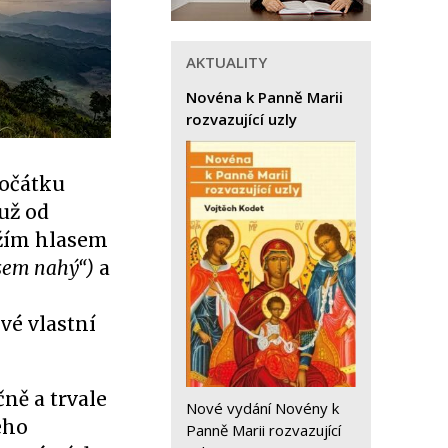
AKTUALITY
Novéna k Panně Marii
rozvazující uzly
počátku
 už od
ožím hlasem
jsem nahý“)
a
vé vlastní
čně a trvale
Nové vydání Novény k
Jeho
Panně Marii rozvazující