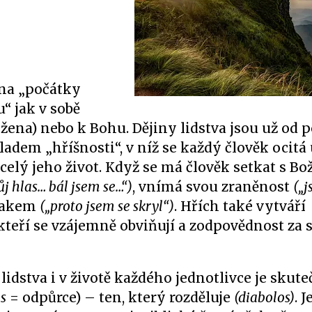
 na „počátky
u“ jak v sobě
ena) nebo k Bohu. Dějiny lidstva jsou už od 
ladem „hříšnosti“, v níž se každý člověk ocitá
elý jeho život. Když se má člověk setkat s B
ůj hlas… bál jsem se…“)
, vnímá svou zraněnost
(„
zrakem
(„proto jsem se skryl“)
. Hřích také vytváří
ří se vzájemně obviňují a zodpovědnost za s
idstva i v životě každého jednotlivce je skute
s
= odpůrce) – ten, který rozděluje
(diabolos)
. 