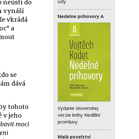
uzly
o neústí do
h vynáší
Nedelne prihovory A
ále vkrádá
oc“ a
jmout
kdo se
 nám dává
 by tohoto
Vydanie slovenskej
verzie knihy Nedělní
é v jeho
promluvy
zbavit moci
ženi
Malá poselství