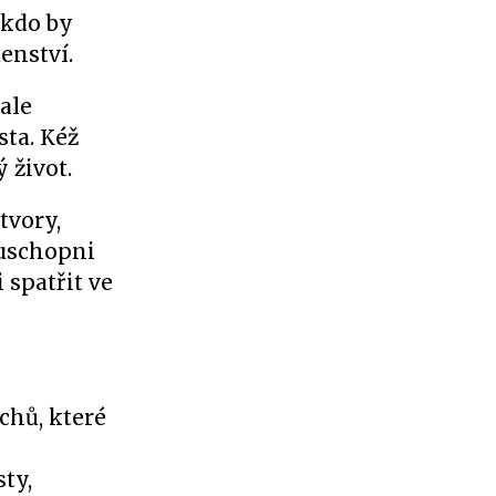
 kdo by
enství.
 ale
ta. Kéž
 život.
tvory,
 uschopni
 spatřit ve
chů, které
ty,