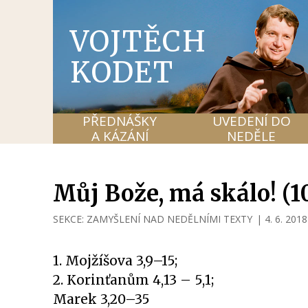
VOJTĚCH
KODET
PŘEDNÁŠKY
UVEDENÍ DO
A KÁZÁNÍ
NEDĚLE
Můj Bože, má skálo! (1
SEKCE:
ZAMYŠLENÍ NAD NEDĚLNÍMI TEXTY
|
4. 6. 2018
1. Mojžíšova 3,9–15;
2. Korinťanům 4,13 – 5,1;
Marek 3,20–35