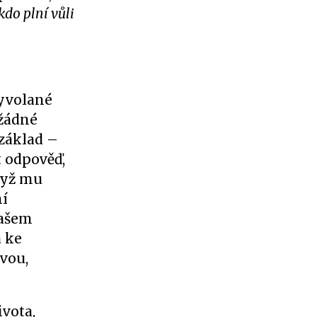
kdo plní vůli
vyvolané
 žádné
základ –
t odpověď,
dyž mu
ní
našem
a ke
ovou,
ivota,