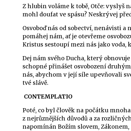
Z hlubin voláme k tobě, Otče: vyslyš 
mohl doufat ve spásu? Neskrývej před 
Osvoboď nás od sobectví, nenávisti a n
pomáhej nám, ať je otevřeme osvoboz
Kristus sestoupí mezi nás jako voda, k
Dej nám svého Ducha, který obnovuje 
schopné přinášet osvobození druhým 
nás, abychom v její síle upevňovali sv
tvé slávě.
CONTEMPLATIO
Poté, co byl člověk na počátku mnoh
z nejrůznějších důvodů a za rozličných
napomínán Božím slovem, Zákonem, Pr