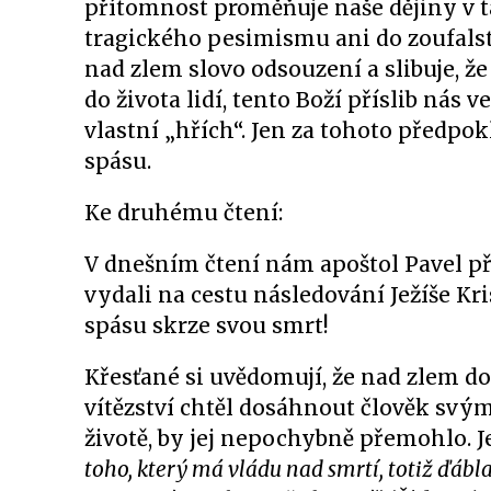
přítomnost proměňuje naše dějiny v ta
tragického pesimismu ani do zoufalst
nad zlem slovo odsouzení a slibuje, 
do života lidí, tento Boží příslib nás
vlastní „hřích“. Jen za tohoto předp
spásu.
Ke druhému čtení:
V dnešním čtení nám apoštol Pavel př
vydali na cestu následování Ježíše Kri
spásu skrze svou smrt!
Křesťané si uvědomují, že nad zlem dok
vítězství chtěl dosáhnout člověk svým
životě, by jej nepochybně přemohlo. 
toho, který má vládu nad smrtí, totiž ďábla,