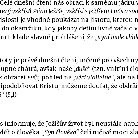
. Celé dnešní čtení nás obrací k samému jádru 
terý vzkřísil Pána Ježíše, vzkřísí s Ježíšem i nás a s
uvislosti je vhodné poukázat na jistotu, kterou
do okamžiku, kdy jakoby definitivně začalo ví
mrt, klade slavné prohlášení, že
„nyní bude vlád
oty je právě dnešní čtení, určené pro všechny 
stupně chátrá, avšak naše
„duše“
(tzn. vnitřní čl
 obracet svůj pohled na
„věci viditelné“
, ale na 
připodobňovat Kristu, můžeme doufat, že obdr
i“
(5,1).
ás informuje, že Ježíšův život byl neustále na
aždého člověka.
„Syn člověka“
čelí ničivé moci zla