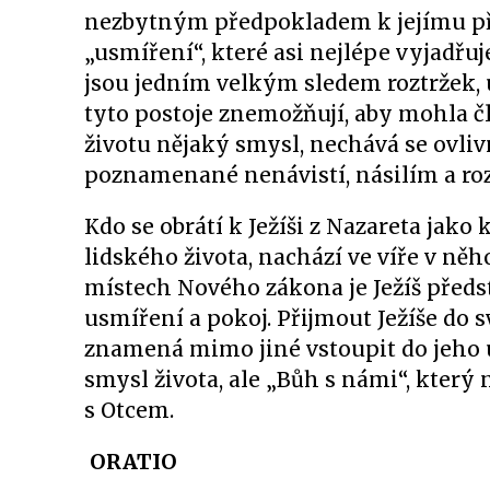
nezbytným předpokladem k jejímu př
„usmíření“, které asi nejlépe vyjadřuj
jsou jedním velkým sledem roztržek, 
tyto postoje znemožňují, aby mohla č
životu nějaký smysl, nechává se ovli
poznamenané nenávistí, násilím a ro
Kdo se obrátí k Ježíši z Nazareta jak
lidského života, nachází ve víře v n
místech Nového zákona je Ježíš předst
usmíření a pokoj. Přijmout Ježíše do 
znamená mimo jiné vstoupit do jeho us
smysl života, ale „Bůh s námi“, který
s Otcem.
ORATIO