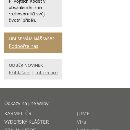
P. Vojtěch Kodet v
obsáhlém knižním
rozhovoru líčí svůj
životní příběh.
LÍBÍ SE VÁM NÁŠ WEB?
Podpořte nás
ODBĚR NOVINEK
Přihlášení
|
Informace
Odkazy na jiné weby:
KARMEL-ČR
JUMP
VYDERSKÝ KLÁŠTER
Víra