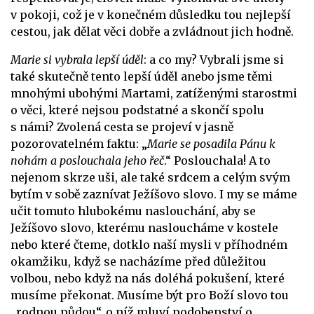
v pokoji, což je v konečném důsledku tou nejlepší
cestou, jak dělat věci dobře a zvládnout jich hodně.
Marie si vybrala lepší úděl
: a co my? Vybrali jsme si
také skutečně tento lepší úděl anebo jsme těmi
mnohými ubohými Martami, zatíženými starostmi
o věci, které nejsou podstatné a skončí spolu
s námi? Zvolená cesta se projeví v jasně
pozorovatelném faktu: „
Marie se posadila Pánu k
nohám a poslouchala jeho řeč
.“ Poslouchala! A to
nejenom skrze uši, ale také srdcem a celým svým
bytím v sobě zaznívat Ježíšovo slovo. I my se máme
učit tomuto hlubokému naslouchání, aby se
Ježíšovo slovo, kterému nasloucháme v kostele
nebo které čteme, dotklo naší mysli v příhodném
okamžiku, když se nacházíme před důležitou
volbou, nebo když na nás doléhá pokušení, které
musíme překonat. Musíme být pro Boží slovo tou
„rodnou půdou“, o níž mluví podobenství o