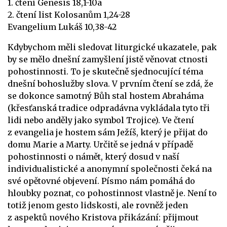
1. čtení Genesis 18,1-10a
2. čtení list Kolosanům 1,24-28
Evangelium Lukáš 10,38-42
Kdybychom měli sledovat liturgické ukazatele, pak
by se mělo dnešní zamyšlení jistě věnovat ctnosti
pohostinnosti. To je skutečně sjednocující téma
dnešní bohoslužby slova. V prvním čtení se zdá, že
se dokonce samotný Bůh stal hostem Abraháma
(křesťanská tradice odpradávna vykládala tyto tři
lidi nebo anděly jako symbol Trojice). Ve čtení
z evangelia je hostem sám Ježíš, který je přijat do
domu Marie a Marty. Určitě se jedná v případě
pohostinnosti o námět, který dosud v naší
individualistické a anonymní společnosti čeká na
své opětovné objevení. Písmo nám pomáhá do
hloubky poznat, co pohostinnost vlastně je. Není to
totiž jenom gesto lidskosti, ale rovněž jeden
z aspektů nového Kristova přikázání: přijmout