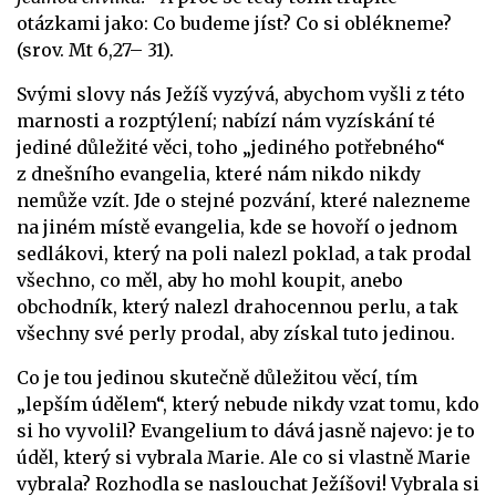
otázkami jako: Co budeme jíst? Co si oblékneme?
(srov. Mt 6,27– 31).
Svými slovy nás Ježíš vyzývá, abychom vyšli z této
marnosti a rozptýlení; nabízí nám vyzískání té
jediné důležité věci, toho „jediného potřebného“
z dnešního evangelia, které nám nikdo nikdy
nemůže vzít. Jde o stejné pozvání, které nalezneme
na jiném místě evangelia, kde se hovoří o jednom
sedlákovi, který na poli nalezl poklad, a tak prodal
všechno, co měl, aby ho mohl koupit, anebo
obchodník, který nalezl drahocennou perlu, a tak
všechny své perly prodal, aby získal tuto jedinou.
Co je tou jedinou skutečně důležitou věcí, tím
„lepším údělem“, který nebude nikdy vzat tomu, kdo
si ho vyvolil? Evangelium to dává jasně najevo: je to
úděl, který si vybrala Marie. Ale co si vlastně Marie
vybrala? Rozhodla se naslouchat Ježíšovi! Vybrala si