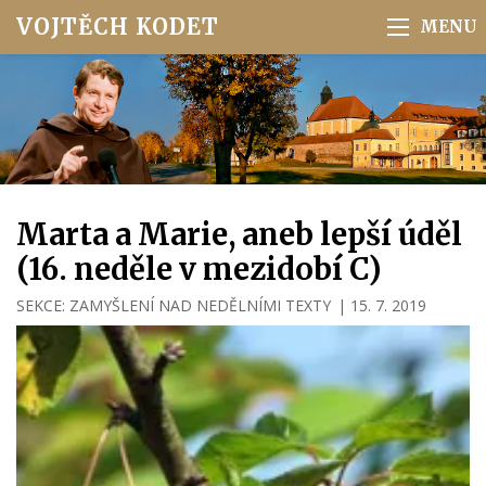
VOJTĚCH KODET
Marta a Marie, aneb lepší úděl
(16. neděle v mezidobí C)
SEKCE:
ZAMYŠLENÍ NAD NEDĚLNÍMI TEXTY
|
15. 7. 2019