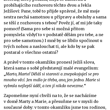
probíhajícího rozhovoru těchto dvou a řekla
Ježíšovi: Pane, tobě to přijde správné, že mě moje
sestra nechá samotnou u přípravy a obsluhy a sama
se těší z rozhovoru s tebou? Pověz jí, ať mi jde taky
pomoct! (Sama pro sebe si možná přitom
pomyslela: vždyť to v podstatě dělám pro tebe, a ne
pro sebe samotnou.) I mně by se líbilo spočinout u
tvých nohou a naslouchat ti, ale kdo by se pak
postaral o všechno ostatní?
A právě v tomto okamžiku pronesl Ježíš slova,
která sama o sobě představují malé evangelium:
„
Marto, Marto! Děláš si starosti a znepokojuješ se pro
mnoho věcí. Jen málo je třeba, ano, jen jedno. Marie si
vybrala nejlepší úděl, a ten jí nikdo nevezme.
“
Zapomeňme nyní chvíli na to, že se nacházíme
v domě Marty a Marie, a přesuňme se v mysli do
současné doby: v tomto okamžiku jsme tou rodinou,