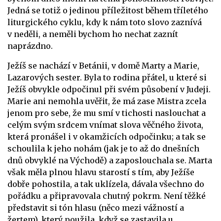
Jedná se totiž o jedinou příležitost během tříletého
liturgického cyklu, kdy k nám toto slovo zaznívá
v neděli, a neměli bychom ho nechat zaznít
naprázdno.
Ježíš se nachází v Betánii, v domě Marty a Marie,
Lazarových sester. Byla to rodina přátel, u které si
Ježíš obvykle odpočinul při svém působení v Judeji.
Marie ani nemohla uvěřit, že má zase Mistra zcela
jenom pro sebe, že mu smí v tichosti naslouchat a
celým svým srdcem vnímat slova věčného života,
která pronášel i v okamžicích odpočinku; a tak se
schoulila k jeho nohám (jak je to až do dnešních
dnů obvyklé na Východě) a zaposlouchala se. Marta
však měla plnou hlavu starostí s tím, aby Ježíše
dobře pohostila, a tak uklízela, dávala všechno do
pořádku a připravovala chutný pokrm. Není těžké
představit si tón hlasu (něco mezi vážností a
žertem), který použila, když se zastavila u