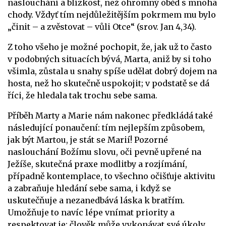
naslouchání a blízkost, než ohromný oběd s mnoha
chody. Vždyť tím nejdůležitějším pokrmem mu bylo
„činit – a zvěstovat – vůli Otce“ (srov. Jan 4,34).
Z toho všeho je možné pochopit, že, jak už to často
v podobných situacích bývá, Marta, aniž by si toho
všimla, zůstala u snahy spíše udělat dobrý dojem na
hosta, než ho skutečně uspokojit; v podstatě se dá
říci, že hledala tak trochu sebe sama.
Příběh Marty a Marie nám nakonec předkládá také
následující ponaučení: tím nejlepším způsobem,
jak být Martou, je stát se Marií! Pozorné
naslouchání Božímu slovu, oči pevně upřené na
Ježíše, skutečná praxe modlitby a rozjímání,
případně kontemplace, to všechno očišťuje aktivitu
a zabraňuje hledání sebe sama, i když se
uskutečňuje a nezanedbává láska k bratřím.
Umožňuje to navíc lépe vnímat priority a
respektovat je; člověk může vykonávat své úkoly