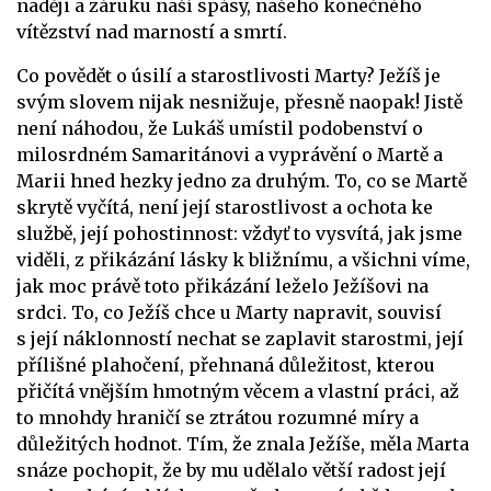
naději a záruku naší spásy, našeho konečného
vítězství nad marností a smrtí.
Co povědět o úsilí a starostlivosti Marty? Ježíš je
svým slovem nijak nesnižuje, přesně naopak! Jistě
není náhodou, že Lukáš umístil podobenství o
milosrdném Samaritánovi a vyprávění o Martě a
Marii hned hezky jedno za druhým. To, co se Martě
skrytě vyčítá, není její starostlivost a ochota ke
službě, její pohostinnost: vždyť to vysvítá, jak jsme
viděli, z přikázání lásky k bližnímu, a všichni víme,
jak moc právě toto přikázání leželo Ježíšovi na
srdci. To, co Ježíš chce u Marty napravit, souvisí
s její náklonností nechat se zaplavit starostmi, její
přílišné plahočení, přehnaná důležitost, kterou
přičítá vnějším hmotným věcem a vlastní práci, až
to mnohdy hraničí se ztrátou rozumné míry a
důležitých hodnot. Tím, že znala Ježíše, měla Marta
snáze pochopit, že by mu udělalo větší radost její