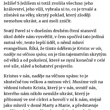
Ježíše! S Ježíšem si totiž zvolila všechno: jeho
království, jeho vůli, vybrala si to, co je trvalé a
zůstává na věky, skrytý poklad, který zloději
nemohou ukrást, a ani moli zničit.
Svatý Pavel si v dnešním druhém čtení stanovil
úkol dobře nám vysvětlit, v čem spočívá tato jediná
nutná věc, tento lepší úděl, o němž mluví
evangelium. Říká, že tímto údělem je
Kristus ve vás,
naděje na věčnou spásu
; on je tím tajemstvím skrytým
od věků a od pokolení, které se nyní konečně v celé
své síle, slávě a bohatství projevilo.
Kristus v nás, naděje na věčnou spásu: to je
skutečně tou velkou a nutnou věcí. Musíme vzít na
vědomí tohoto Krista, který je v nás, uvnitř nás,
kterého nám nikdo nemůže ukrást, který je
přítomný ve své církvi a hovoří v ní k nám, stejně
jako mluvil v domě Marty a Marie, a představuje