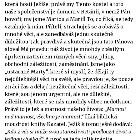
která hostí Ježíše, právě my. Tento kostel a toto
naše společenství je domem v Betánii, v němž Pán
hovoří; my jsme Martou a Marií! To, co říká, se tedy
vztahuje k nám: Příteli, strachuješ se a obáváš o
mnohé věci, ale zanedbáváš jednu skutečně
důležitou! Jak pravdivá a skutečná jsou tato Pánova
slova! Má pravdu: náš život je mnohdy zběsilým
úprkem za tisícem různých věcí: sny, plány,
obchodní záležitosti, zaměstnání. Jsme jako
„ustarané Marty“, které si myslí, že dělají ty
nejdůležitější věci na světě, ale pravdou je, že pouze
ztrácí čas a dělají neužitečné věci, řeší záležitosti,
které jsou jenom urgentní, ale ne důležité,
záležitosti, které se nás mnohdy vůbec nedotknou.
Právě to je lež a marnost našeho života: „
Marnost
nad marnost, všechno je marnost
,“ říká biblická
moudrost knihy Kazatel. Ježíš k tomu ještě dodává:
„
Kdo z vás si může svou starostlivostí prodloužit život o
jedinou chvilku?
“ A proč se tedy tolik trápíte