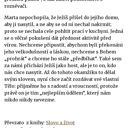
rozsévači.
Marta nepochopila, že Ježíš přišel do jejího domu,
aby ji nasytil, a ne aby se od ní nechal nakrmit;
proto se nechala cele pohltit prací v kuchyni. Jedná
se o věčné pokušení dát přednost aktivitě před
vírou. Nechceme připustit, abychom byli překonáni
jeho velkodušností a láskou, nechceme s Bohem
„prohrát“ a chceme ho stále „předbíhat“. Také sem
za námi přichází Ježíš jako host, ale je to on, kdo
nás chce nasytit. Až do tohoto okamžiku to dělal
svým slovem, nyní chce začít rozdávat své vlastní
Tělo: přijměme ho s radostí a vroucností, protože
právě on je tím „nejlepším údělem“, který nám
nikdo nikdy nevezme.
Převzato z knihy:
Slovo a život