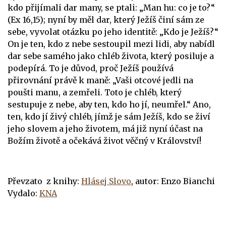
kdo přijímali dar many, se ptali: „Man hu: co je to?“
(Ex 16,15); nyní by měl dar, který Ježíš činí sám ze
sebe, vyvolat otázku po jeho identitě: „Kdo je Ježíš?“
On je ten, kdo z nebe sestoupil mezi lidi, aby nabídl
dar sebe samého jako chléb života, který posiluje a
podepírá. To je důvod, proč Ježíš používá
přirovnání právě k maně: „Vaši otcové jedli na
poušti manu, a zemřeli. Toto je chléb, který
sestupuje z nebe, aby ten, kdo ho jí, neumřel.“ Ano,
ten, kdo jí živý chléb, jímž je sám Ježíš, kdo se živí
jeho slovem a jeho životem, má již nyní účast na
Božím životě a očekává život věčný v Království!
Převzato z knihy:
Hlásej Slovo
, a
utor: Enzo Bianchi
Vydalo:
KNA