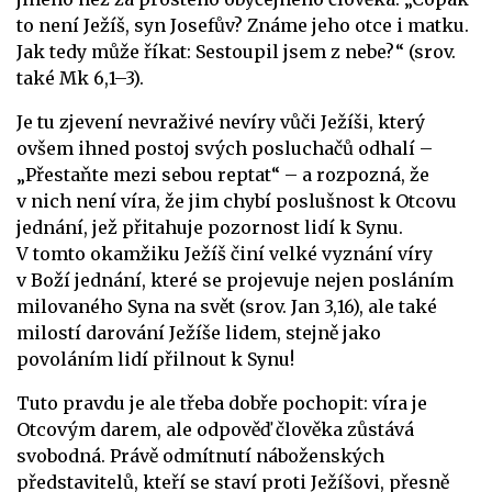
to není Ježíš, syn Josefův? Známe jeho otce i matku.
Jak tedy může říkat: Sestoupil jsem z nebe?“ (srov.
také Mk 6,1–3).
Je tu zjevení nevraživé nevíry vůči Ježíši, který
ovšem ihned postoj svých posluchačů odhalí –
„Přestaňte mezi sebou reptat“ – a rozpozná, že
v nich není víra, že jim chybí poslušnost k Otcovu
jednání, jež přitahuje pozornost lidí k Synu.
V tomto okamžiku Ježíš činí velké vyznání víry
v Boží jednání, které se projevuje nejen posláním
milovaného Syna na svět (srov. Jan 3,16), ale také
milostí darování Ježíše lidem, stejně jako
povoláním lidí přilnout k Synu!
Tuto pravdu je ale třeba dobře pochopit: víra je
Otcovým darem, ale odpověď člověka zůstává
svobodná. Právě odmítnutí náboženských
představitelů, kteří se staví proti Ježíšovi, přesně