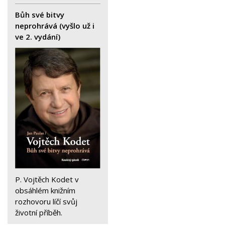
Bůh své bitvy
neprohrává (vyšlo už i
ve 2. vydání)
P. Vojtěch Kodet v
obsáhlém knižním
rozhovoru líčí svůj
životní příběh.