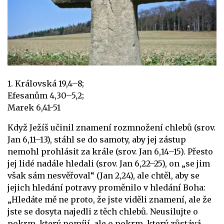
1. Královská 19,4–8;
Efesanům 4,30–5,2;
Marek 6,41-51
Když Ježíš učinil znamení rozmnožení chlebů (srov.
Jan 6,11–13), stáhl se do samoty, aby jej zástup
nemohl prohlásit za krále (srov. Jan 6,14–15). Přesto
jej lidé nadále hledali (srov. Jan 6,22–25), on „se jim
však sám nesvěřoval“ (Jan 2,24), ale chtěl, aby se
jejich hledání potravy proměnilo v hledání Boha:
„Hledáte mě ne proto, že jste viděli znamení, ale že
jste se dosyta najedli z těch chlebů. Neusilujte o
pokrm, který pomíjí, ale o pokrm, který zůstává