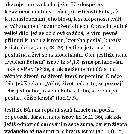
ukazuje tuto svobodu, jež může dospět až
k zaviněné odolnosti vůči přitažlivosti Boha, až
k nenaslouchání jeho Slovu, k zaslepenosti tváří
v tvář znamení rozmnožení chlebů. Opravdu jediné
velké dílo, jež se od člověka žádá, je víra, pevné
přilnutí k Bohu a k tomu, kterého poslal, k Ježíši
Kristu (srov. Jan 6,28–29). Jestliže je tato víra
poslušná a živí se nasloucháním Otci, jestliže jsme
„vyučeni Bohem“ (srov. Iz 54,13), jsme přitahováni
také k víře v Ježíše, a tak můžeme mít účast na
věčném životě, na životě, který nepomine. O něco
dále Ježíš řekne: „Věčný život pak je to, že poznají
tebe, jediného pravého Boha a toho, kterého jsi
poslal, Ježíše Krista“ (Jan 17,3)…
Jestliže Bůh na reptání synů Izraele na poušti
odpověděl darem many (srov. Ex 16,11–36), tak zde
Ježíš odpovídá darováním sebe sama, darem života
vydaného až na smrt pro bratry (srov. Jan 13,1). Ti,