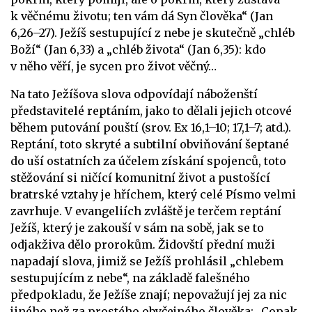
k věčnému životu; ten vám dá Syn člověka“ (Jan
6,26–27). Ježíš sestupující z nebe je skutečně „chléb
Boží“ (Jan 6,33) a „chléb života“ (Jan 6,35): kdo
v něho věří, je sycen pro život věčný…
Na tato Ježíšova slova odpovídají náboženští
představitelé reptáním, jako to dělali jejich otcové
během putování pouští (srov. Ex 16,1–10; 17,1–7; atd.).
Reptání, toto skryté a subtilní obviňování šeptané
do uší ostatních za účelem získání spojenců, toto
stěžování si ničící komunitní život a pustošící
bratrské vztahy je hříchem, který celé Písmo velmi
zavrhuje. V evangeliích zvláště je terčem reptání
Ježíš, který je zakouší v sám na sobě, jak se to
odjakživa dělo prorokům. Židovští přední muži
napadají slova, jimiž se Ježíš prohlásil „chlebem
sestupujícím z nebe“, na základě falešného
předpokladu, že Ježíše znají; nepovažují jej za nic
jiného než za prostého obyčejného člověka: „Copak