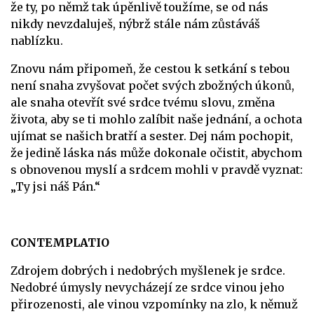
že ty, po němž tak úpěnlivě toužíme, se od nás
nikdy nevzdaluješ, nýbrž stále nám zůstáváš
nablízku.
Znovu nám připomeň, že cestou k setkání s tebou
není snaha zvyšovat počet svých zbožných úkonů,
ale snaha otevřít své srdce tvému slovu, změna
života, aby se ti mohlo zalíbit naše jednání, a ochota
ujímat se našich bratří a sester. Dej nám pochopit,
že jedině láska nás může dokonale očistit, abychom
s obnovenou myslí a srdcem mohli v pravdě vyznat:
„Ty jsi náš Pán.“
CONTEMPLATIO
Zdrojem dobrých i nedobrých myšlenek je srdce.
Nedobré úmysly nevycházejí ze srdce vinou jeho
přirozenosti, ale vinou vzpomínky na zlo, k němuž