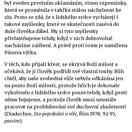
byl sveden prvotním oklamáním, vinou vzpomínky,
která se proměnila v takřka stálou náchylnost ke
zlu. Proto se zdá, že z lidského srdce vycházejí i
takové myšlenky, které ve skutečnosti zasévá do
duše člověka ďábel. My si tyto myšlenky
přivlastňujeme tehdy, když v nich dobrovolně
nacházíme zalíbení. A právě proti tomu je namířena
Pánova výtka.
V těch, kdo přijali křest, se skrývá Boží milost a
očekává, že jí člověk podřídí své vlastní touhy. Bůh
chtěl, aby naše svobodná vůle nebyla odkázána jen
na pouto Boží milosti, protože hřích je dokonale
vykořeněn z lidského srdce pouze tehdy, když proti
němu bojujeme, a protože člověk musí neustále
pracovat na prohlubování své duchovní zkušenosti
(Diadochos,
Sto pojednání o víře,
Řím 1978, 92-95,
passim
).