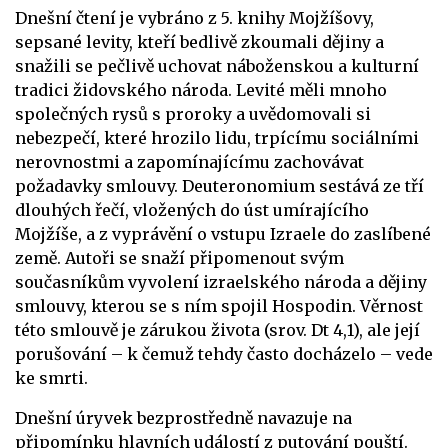
Dnešní čtení je vybráno z 5. knihy Mojžíšovy,
sepsané levity, kteří bedlivě zkoumali dějiny a
snažili se pečlivě uchovat náboženskou a kulturní
tradici židovského národa. Levité měli mnoho
společných rysů s proroky a uvědomovali si
nebezpečí, které hrozilo lidu, trpícímu sociálními
nerovnostmi a zapomínajícímu zachovávat
požadavky smlouvy. Deuteronomium sestává ze tří
dlouhých řečí, vložených do úst umírajícího
Mojžíše, a z vyprávění o vstupu Izraele do zaslíbené
země. Autoři se snaží připomenout svým
současníkům vyvolení izraelského národa a dějiny
smlouvy, kterou se s ním spojil Hospodin. Věrnost
této smlouvě je zárukou života (srov. Dt 4,1), ale její
porušování – k čemuž tehdy často docházelo – vede
ke smrti.
Dnešní úryvek bezprostředně navazuje na
připomínku hlavních událostí z putování pouští.