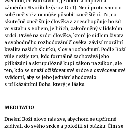
všechno, co Bůh stvořil, je dobré a odpovídá
záměrům Stvořitele (srov. Gn 1). Není proto samo o
sobě nečisté a nemůže působit znečištění. To, co
skutečně znečišťuje člověka a zneschopňuje ho žít
ve vztahu s Bohem, je hřích, zakořeněný v lidském
srdci. Právě na srdci člověka, které je sídlem života
a svobodného rozhodování člověka, závisí morální
kvalita našich skutků, slov a rozhodnutí. Podle Boží
vůle nežije ten, kdo formálně zachovává jeho
přikázání a skrupulózně kupí zákon na zákon, ale
ten, kdo se snaží očišťovat své srdce a osvěcovat své
svědomí, aby se jeho jednání shodovalo
s přikázáními Boha, který je láska.
MEDITATIO
Dnešní Boží slovo nás zve, abychom se upřímně
zadívali do svého srdce a položili si otázku: Čím se