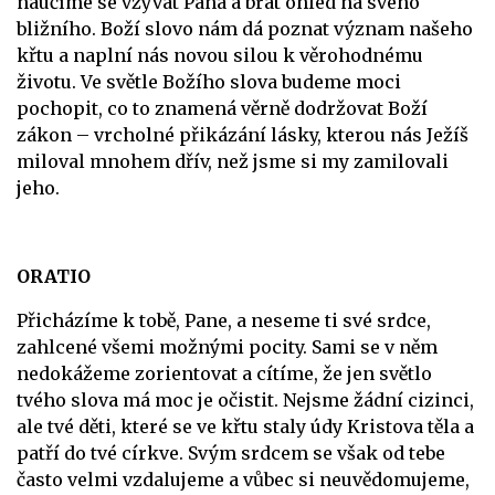
naučíme se vzývat Pána a brát ohled na svého
bližního. Boží slovo nám dá poznat význam našeho
křtu a naplní nás novou silou k věrohodnému
životu. Ve světle Božího slova budeme moci
pochopit, co to znamená věrně dodržovat Boží
zákon – vrcholné přikázání lásky, kterou nás Ježíš
miloval mnohem dřív, než jsme si my zamilovali
jeho.
ORATIO
Přicházíme k tobě, Pane, a neseme ti své srdce,
zahlcené všemi možnými pocity. Sami se v něm
nedokážeme zorientovat a cítíme, že jen světlo
tvého slova má moc je očistit. Nejsme žádní cizinci,
ale tvé děti, které se ve křtu staly údy Kristova těla a
patří do tvé církve. Svým srdcem se však od tebe
často velmi vzdalujeme a vůbec si neuvědomujeme,