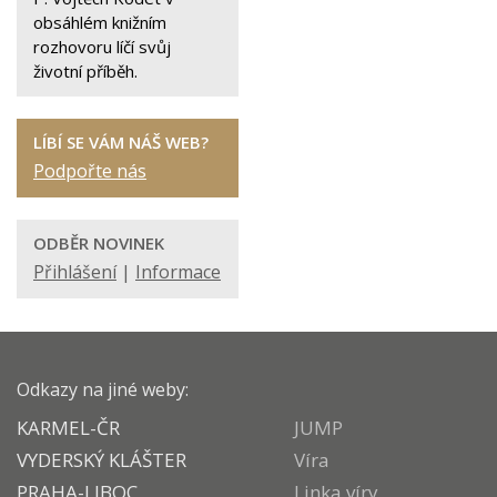
obsáhlém knižním
rozhovoru líčí svůj
životní příběh.
LÍBÍ SE VÁM NÁŠ WEB?
Podpořte nás
ODBĚR NOVINEK
Přihlášení
|
Informace
Odkazy na jiné weby:
KARMEL-ČR
JUMP
VYDERSKÝ KLÁŠTER
Víra
PRAHA-LIBOC
Linka víry