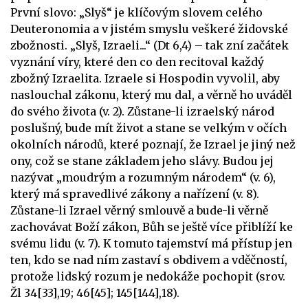
První slovo: „Slyš“ je klíčovým slovem celého
Deuteronomia a v jistém smyslu veškeré židovské
zbožnosti. „Slyš, Izraeli...“ (Dt 6,4) – tak zní začátek
vyznání víry, které den co den recitoval každý
zbožný Izraelita. Izraele si Hospodin vyvolil, aby
naslouchal zákonu, který mu dal, a věrně ho uváděl
do svého života (v. 2). Zůstane-li izraelský národ
poslušný, bude mít život a stane se velkým v očích
okolních národů, které poznají, že Izrael je jiný než
ony, což se stane základem jeho slávy. Budou jej
nazývat „moudrým a rozumným národem“ (v. 6),
který má spravedlivé zákony a nařízení (v. 8).
Zůstane-li Izrael věrný smlouvě a bude-li věrně
zachovávat Boží zákon, Bůh se ještě více přiblíží ke
svému lidu (v. 7). K tomuto tajemství má přístup jen
ten, kdo se nad ním zastaví s obdivem a vděčností,
protože lidský rozum je nedokáže pochopit (srov.
Žl 34[33],19; 46[45]; 145[144],18).