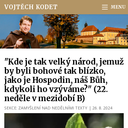
VOJTĚCH KODET
"Kde je tak velký národ, jemuž
by byli bohové tak blízko,
jako je Hospodin, náš Bůh,
kdykoli ho vzýváme?" (22.
neděle v mezidobí B)
SEKCE:
ZAMYŠLENÍ NAD NEDĚLNÍMI TEXTY
|
26. 8. 2024