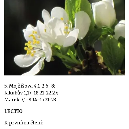
5. Mojžíšova 4,1–2.6–8;
Jakubův 1,17–18.21–22.27;
Marek 7,1–8.14–15.21–23
LECTIO
K prvnímu čtení: