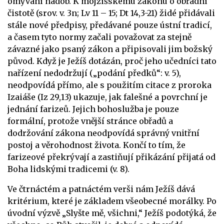
omývání nádob. K mojžíšskému zákonu o obřadní
čistotě (srov. v. 3n; Lv 11 – 15; Dt 14,3-21) židé přidávali
stále nové předpisy, předávané pouze ústní tradicí,
a časem tyto normy začali považovat za stejně
závazné jako psaný zákon a připisovali jim božský
původ. Když je Ježíš dotázán, proč jeho učedníci tato
nařízení nedodržují („podání předků“: v. 5),
neodpovídá přímo, ale s použitím citace z proroka
Izaiáše (Iz 29,13) ukazuje, jak falešné a povrchní je
jednání farizeů. Jejich bohoslužba je pouze
formální, protože vnější stránce obřadů a
dodržování zákona neodpovídá správný vnitřní
postoj a věrohodnost života. Končí to tím, že
farizeové překrývají a zastiňují přikázání přijatá od
Boha lidskými tradicemi (v. 8).
Ve čtrnáctém a patnáctém verši nám Ježíš dává
kritérium, které je základem všeobecné morálky. Po
úvodní výzvě „Slyšte mě, všichni,“ Ježíš podotýká, že