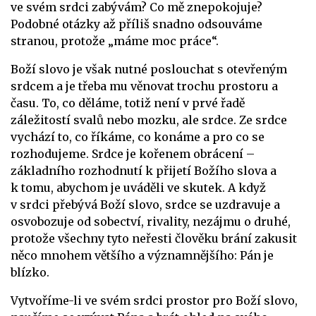
ve svém srdci zabývám? Co mě znepokojuje?
Podobné otázky až příliš snadno odsouváme
stranou, protože „máme moc práce“.
Boží slovo je však nutné poslouchat s otevřeným
srdcem a je třeba mu věnovat trochu prostoru a
času. To, co děláme, totiž není v prvé řadě
záležitostí svalů nebo mozku, ale srdce. Ze srdce
vychází to, co říkáme, co konáme a pro co se
rozhodujeme. Srdce je kořenem obrácení –
základního rozhodnutí k přijetí Božího slova a
k tomu, abychom je uváděli ve skutek. A když
v srdci přebývá Boží slovo, srdce se uzdravuje a
osvobozuje od sobectví, rivality, nezájmu o druhé,
protože všechny tyto neřesti člověku brání zakusit
něco mnohem většího a významnějšího: Pán je
blízko.
Vytvoříme-li ve svém srdci prostor pro Boží slovo,