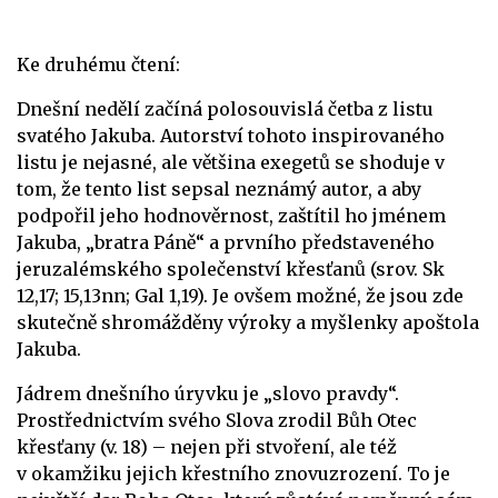
Ke druhému čtení:
Dnešní nedělí začíná polosouvislá četba z listu
svatého Jakuba. Autorství tohoto inspirovaného
listu je nejasné, ale většina exegetů se shoduje v
tom, že tento list sepsal neznámý autor, a aby
podpořil jeho hodnověrnost, zaštítil ho jménem
Jakuba, „bratra Páně“ a prvního představeného
jeruzalémského společenství křesťanů (srov. Sk
12,17; 15,13nn; Gal 1,19). Je ovšem možné, že jsou zde
skutečně shromážděny výroky a myšlenky apoštola
Jakuba.
Jádrem dnešního úryvku je „slovo pravdy“.
Prostřednictvím svého Slova zrodil Bůh Otec
křesťany (v. 18) – nejen při stvoření, ale též
v okamžiku jejich křestního znovuzrození. To je