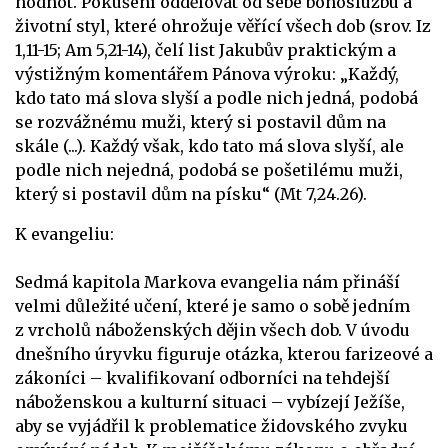
hodnot. Pokušení oddělovat od sebe bohoslužbu a
životní styl, které ohrožuje věřící všech dob (srov. Iz
1,11-15; Am 5,21-14), čelí list Jakubův praktickým a
výstižným komentářem Pánova výroku: „Každý,
kdo tato má slova slyší a podle nich jedná, podobá
se rozvážnému muži, který si postavil dům na
skále (...). Každý však, kdo tato má slova slyší, ale
podle nich nejedná, podobá se pošetilému muži,
který si postavil dům na písku“ (Mt 7,24.26).
K evangeliu:
Sedmá kapitola Markova evangelia nám přináší
velmi důležité učení, které je samo o sobě jedním
z vrcholů náboženských dějin všech dob. V úvodu
dnešního úryvku figuruje otázka, kterou farizeové a
zákoníci – kvalifikovaní odborníci na tehdejší
náboženskou a kulturní situaci – vybízejí Ježíše,
aby se vyjádřil k problematice židovského zvyku