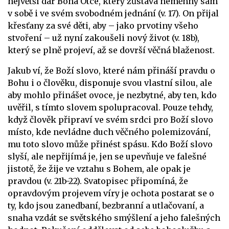
největší dar Boha Otce, který zůstává neměnný sám
v sobě i ve svém svobodném jednání (v. 17). On přijal
křesťany za své děti, aby – jako prvotiny všeho
stvoření – už nyní zakoušeli nový život (v. 18b),
který se plně projeví, až se dovrší věčná blaženost.
Jakub ví, že Boží slovo, které nám přináší pravdu o
Bohu i o člověku, disponuje svou vlastní silou, ale
aby mohlo přinášet ovoce, je nezbytné, aby ten, kdo
uvěřil, s tímto slovem spolupracoval. Pouze tehdy,
když člověk připraví ve svém srdci pro Boží slovo
místo, kde nevládne duch věčného polemizování,
mu toto slovo může přinést spásu. Kdo Boží slovo
slyší, ale nepřijímá je, jen se upevňuje ve falešné
jistotě, že žije ve vztahu s Bohem, ale opak je
pravdou (v. 21b-22). Svatopisec připomíná, že
opravdovým projevem víry je ochota postarat se o
ty, kdo jsou zanedbaní, bezbranní a utlačovaní, a
snaha vzdát se světského smýšlení a jeho falešných