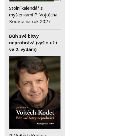
Stolní kalendář s
myšlenkami P. Vojtěcha
Kodeta na rok 2027.
Bůh své bitvy
neprohrává (vyšlo už i
ve 2. vydání)
P. Vojtěch Kodet v