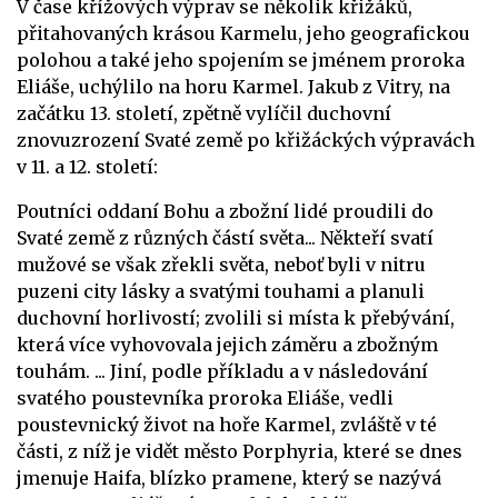
V čase křížových výprav se několik křižáků,
přitahovaných krásou Karmelu, jeho geografickou
polohou a také jeho spojením se jménem proroka
Eliáše, uchýlilo na horu Karmel. Jakub z Vitry, na
začátku 13. století, zpětně vylíčil duchovní
znovuzrození Svaté země po křižáckých výpravách
v 11. a 12. století:
Poutníci oddaní Bohu a zbožní lidé proudili do
Svaté země z různých částí světa... Někteří svatí
mužové se však zřekli světa, neboť byli v nitru
puzeni city lásky a svatými touhami a planuli
duchovní horlivostí; zvolili si místa k přebývání,
která více vyhovovala jejich záměru a zbožným
touhám. ... Jiní, podle příkladu a v následování
svatého poustevníka proroka Eliáše, vedli
poustevnický život na hoře Karmel, zvláště v té
části, z níž je vidět město Porphyria, které se dnes
jmenuje Haifa, blízko pramene, který se nazývá