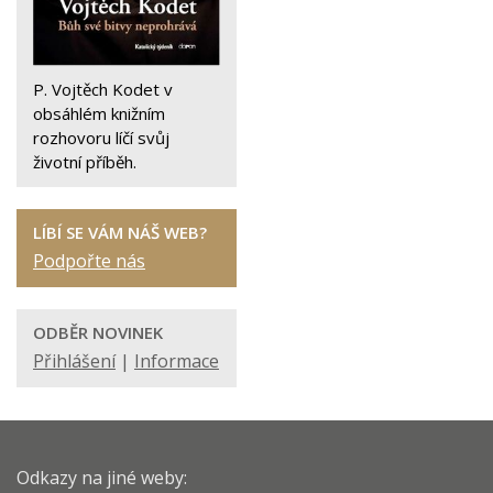
P. Vojtěch Kodet v
obsáhlém knižním
rozhovoru líčí svůj
životní příběh.
LÍBÍ SE VÁM NÁŠ WEB?
Podpořte nás
ODBĚR NOVINEK
Přihlášení
|
Informace
Odkazy na jiné weby: