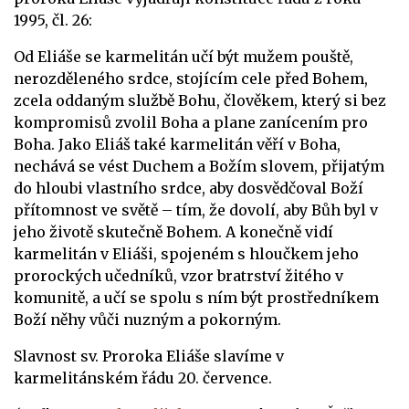
1995, čl. 26:
Od Eliáše se karmelitán učí být mužem pouště,
nerozděleného srdce, stojícím cele před Bohem,
zcela oddaným službě Bohu, člověkem, který si bez
kompromisů zvolil Boha a plane zanícením pro
Boha. Jako Eliáš také karmelitán věří v Boha,
nechává se vést Duchem a Božím slovem, přijatým
do hloubi vlastního srdce, aby dosvědčoval Boží
přítomnost ve světě – tím, že dovolí, aby Bůh byl v
jeho životě skutečně Bohem. A konečně vidí
karmelitán v Eliáši, spojeném s hloučkem jeho
prorockých učedníků, vzor bratrství žitého v
komunitě, a učí se spolu s ním být prostředníkem
Boží něhy vůči nuzným a pokorným.
Slavnost sv. Proroka Eliáše slavíme v
karmelitánském řádu 20. července.