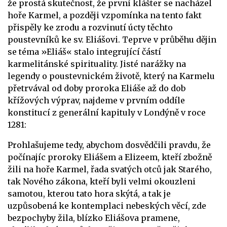
že prostá skutečnost, že první klášter se nacházel
hoře Karmel, a později vzpomínka na tento fakt
přispěly ke zrodu a rozvinutí úcty těchto
poustevníků ke sv. Eliášovi. Teprve v průběhu dějin
se téma »Eliáš« stalo integrující částí
karmelitánské spirituality. Jisté narážky na
legendy o poustevnickém životě, který na Karmelu
přetrvával od doby proroka Eliáše až do dob
křížových výprav, najdeme v prvním oddíle
konstitucí z generální kapituly v Londýně v roce
1281:
Prohlašujeme tedy, abychom dosvědčili pravdu, že
počínajíc proroky Eliášem a Elizeem, kteří zbožně
žili na hoře Karmel, řada svatých otců jak Starého,
tak Nového zákona, kteří byli velmi okouzleni
samotou, kterou tato hora skýtá, a tak je
uzpůsobená ke kontemplaci nebeských věcí, zde
bezpochyby žila, blízko Eliášova pramene,