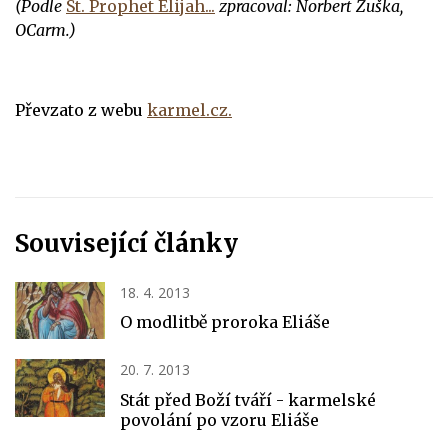
(Podle
St. Prophet Elijah...
zpracoval: Norbert Žuška,
OCarm.)
Převzato z webu
karmel.cz.
Související články
18. 4. 2013
O modlitbě proroka Eliáše
20. 7. 2013
Stát před Boží tváří - karmelské
povolání po vzoru Eliáše