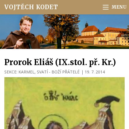
VOJTĚCH KODET
Prorok Eliáš (IX.stol. př. Kr.)
SEKCE:
KARMEL
,
SVATÍ - BOŽÍ PŘÁTELÉ
|
19. 7. 2014