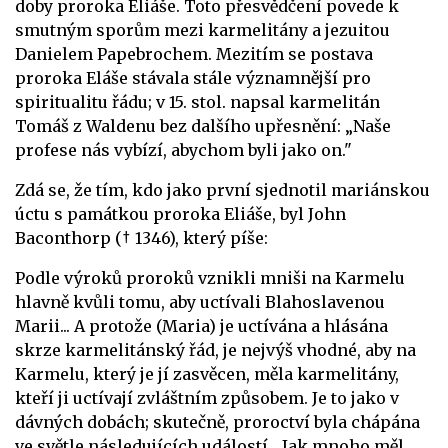
doby proroka Eliáše. Toto přesvědčení povede k
smutným sporům mezi karmelitány a jezuitou
Danielem Papebrochem. Mezitím se postava
proroka Eláše stávala stále významnější pro
spiritualitu řádu; v 15. stol. napsal karmelitán
Tomáš z Waldenu bez dalšího upřesnění: „Naše
profese nás vybízí, abychom byli jako on."
Zdá se, že tím, kdo jako první sjednotil mariánskou
úctu s památkou proroka Eliáše, byl John
Baconthorp († 1346), který píše:
Podle výroků proroků vznikli mniši na Karmelu
hlavně kvůli tomu, aby uctívali Blahoslavenou
Marii... A protože (Maria) je uctívána a hlásána
skrze karmelitánský řád, je nejvýš vhodné, aby na
Karmelu, který je jí zasvěcen, měla karmelitány,
kteří ji uctívají zvláštním způsobem. Je to jako v
dávných dobách; skutečně, proroctví byla chápána
ve světle následujících událostí... Jak mnoho měl