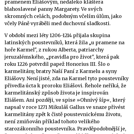
pramenem Eliášovým, nedaleko kláštera
blahoslavené panny Margarety. Ve svých
skromných celách, podobným včelím úlům, jako
včely Páně vyráběli med duchovní sladkosti.
V období mezi léty 1206-1214 přijala skupina
latinských poustevníků, která žila „u pramene na
hoře Karmel", z rukou Alberta, patriarchy
jeruzalémského, „pravidla pro život", která pak
roku 1226 potvrdil papež Honorius III. Šlo o
karmelitány, bratry Naší Paní z Karmelu a syny
Eliášovy. Není jisté, zda na Karmel tyto poustevníky
přivedla úcta k proroku Eliášovi. Řehole neříká, že
karmelitánský způsob života je inspirován
Eliášem. Ani později, ve spise »Ohnivý šíp«, který
napsal v roce 1271 Mikuláš Gallus ve snaze přivést
karmelitány zpět k čistě poustevnickému životu,
není zmiňován příklad tohoto velikého
starozákonního poustevníka. Pravděpodobnější je,