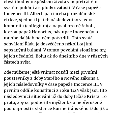
chválihodným způsbem života v nepřetržitém
svatém pokání a s plody svatosti. V čase papeže
Inocence III. Albert, patriarcha jeruzalémské
církve, sjednotil jejich následovníky v jednu
komunitu (collegium) a napsal pro ně řeholi,
kterou papež Honorius, nástupce Inocencův, a
mnoho dalších po něm potvrdili. Toto svaté
schválení Řádu je dosvědčeno několika jimi
sepsanými bulami. V tomto povolání sloužíme my,
jejich učedníci, Bohu až do dnešního dne v různých
částech světa.
Zde můžeme ještě vnímat rozdíl mezi prvními
poustevníky z doby Starého a Nového zákona a
jejich následovníky v čase papeže Inocence III. V
prvním oddíle konstitucí z roku 1324 však jsou tito
následovníci situováni už do doby Ježíše Krista. To
proto, aby se podpořila myšlenka o nepřerušené
posloupnosti existence karmelitánského řádu již z