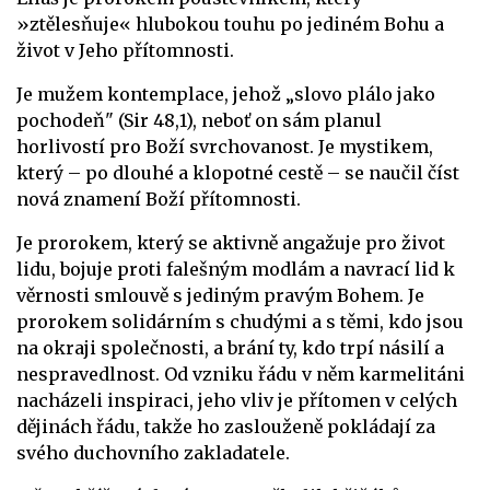
»ztělesňuje« hlubokou touhu po jediném Bohu a
život v Jeho přítomnosti.
Je mužem kontemplace, jehož „slovo plálo jako
pochodeň" (Sir 48,1), neboť on sám planul
horlivostí pro Boží svrchovanost. Je mystikem,
který – po dlouhé a klopotné cestě – se naučil číst
nová znamení Boží přítomnosti.
Je prorokem, který se aktivně angažuje pro život
lidu, bojuje proti falešným modlám a navrací lid k
věrnosti smlouvě s jediným pravým Bohem. Je
prorokem solidárním s chudými a s těmi, kdo jsou
na okraji společnosti, a brání ty, kdo trpí násilí a
nespravedlnost. Od vzniku řádu v něm karmelitáni
nacházeli inspiraci, jeho vliv je přítomen v celých
dějinách řádu, takže ho zaslouženě pokládají za
svého duchovního zakladatele.