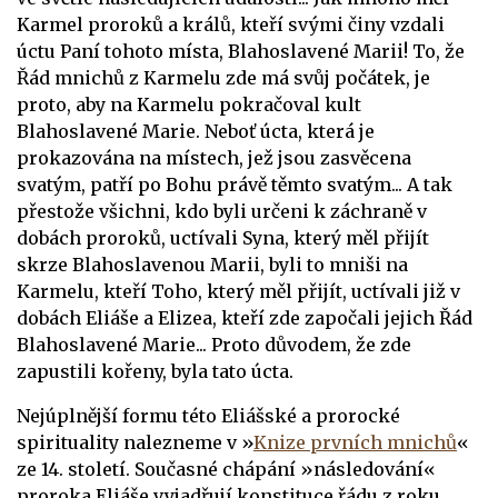
Karmel proroků a králů, kteří svými činy vzdali
úctu Paní tohoto místa, Blahoslavené Marii! To, že
Řád mnichů z Karmelu zde má svůj počátek, je
proto, aby na Karmelu pokračoval kult
Blahoslavené Marie. Neboť úcta, která je
prokazována na místech, jež jsou zasvěcena
svatým, patří po Bohu právě těmto svatým... A tak
přestože všichni, kdo byli určeni k záchraně v
dobách proroků, uctívali Syna, který měl přijít
skrze Blahoslavenou Marii, byli to mniši na
Karmelu, kteří Toho, který měl přijít, uctívali již v
dobách Eliáše a Elizea, kteří zde započali jejich Řád
Blahoslavené Marie... Proto důvodem, že zde
zapustili kořeny, byla tato úcta.
Nejúplnější formu této Eliášské a prorocké
spirituality nalezneme v »
Knize prvních mnichů
«
ze 14. století. Současné chápání »následování«
proroka Eliáše vyjadřují konstituce řádu z roku