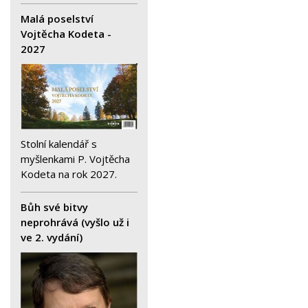
Malá poselství
Vojtěcha Kodeta -
2027
Stolní kalendář s
myšlenkami P. Vojtěcha
Kodeta na rok 2027.
Bůh své bitvy
neprohrává (vyšlo už i
ve 2. vydání)