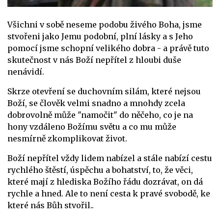
Všichni v sobě neseme podobu živého Boha, jsme
stvořeni jako Jemu podobní, plní lásky a s Jeho
pomocí jsme schopní velikého dobra - a právě tuto
skutečnost v nás Boží nepřítel z hloubi duše
nenávidí.
Skrze otevření se duchovním silám, které nejsou
Boží, se člověk velmi snadno a mnohdy zcela
dobrovolně může "namočit" do něčeho, co je na
hony vzdáleno Božímu světu a co mu může
nesmírně zkomplikovat život.
Boží nepřítel vždy lidem nabízel a stále nabízí cestu
rychlého štěstí, úspěchu a bohatství, to, že věci,
které mají z hlediska Božího řádu dozrávat, on dá
rychle a hned. Ale to není cesta k pravé svobodě, ke
které nás Bůh stvořil..