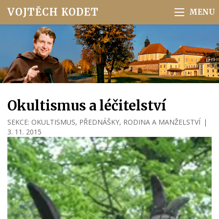
VOJTĚCH KODET
Okultismus a léčitelství
SEKCE:
OKULTISMUS
,
PŘEDNÁŠKY
,
RODINA A MANŽELSTVÍ
|
3. 11. 2015