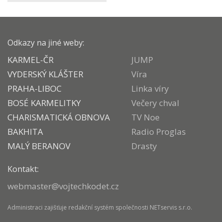
Odkazy na jiné weby:
KARMEL-ČR
JUMP
VYDERSKÝ KLÁŠTER
Víra
PRAHA-LIBOC
Linka víry
BOSÉ KARMELITKY
Večery chval
CHARISMATICKÁ OBNOVA
TV Noe
BAKHITA
Radio Proglas
MALÝ BERANOV
Drasty
Kontakt:
webmaster@vojtechkodet.cz
Administraci zajišťuje
redakční systém
společnosti
NETservis s.r.o.