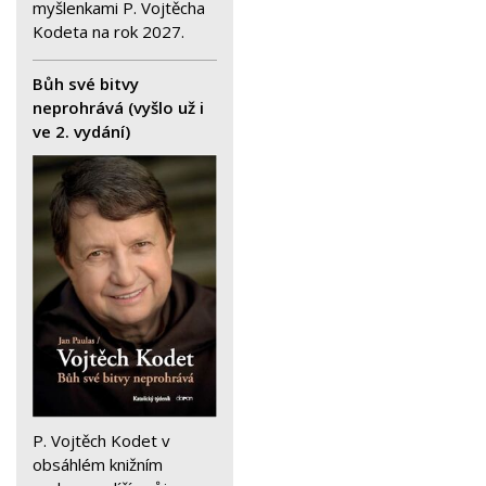
myšlenkami P. Vojtěcha
Kodeta na rok 2027.
Bůh své bitvy
neprohrává (vyšlo už i
ve 2. vydání)
P. Vojtěch Kodet v
obsáhlém knižním