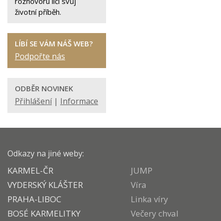
rozhovoru líčí svůj
životní příběh.
LÍBÍ SE VÁM NÁŠ WEB?
Podpořte nás
ODBĚR NOVINEK
Přihlášení
|
Informace
Odkazy na jiné weby:
KARMEL-ČR
JUMP
VYDERSKÝ KLÁŠTER
Víra
PRAHA-LIBOC
Linka víry
BOSÉ KARMELITKY
Večery chval