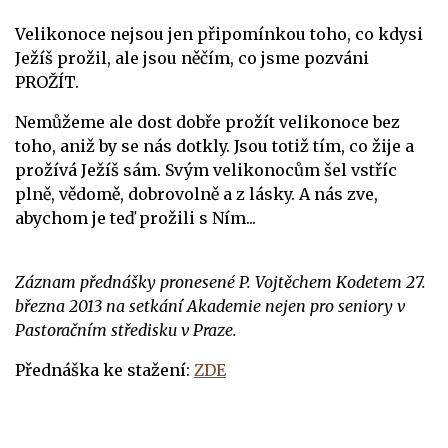
Velikonoce nejsou jen připomínkou toho, co kdysi
Ježíš prožil, ale jsou něčím, co jsme pozváni
PROŽÍT.
Nemůžeme ale dost dobře prožít velikonoce bez
toho, aniž by se nás dotkly. Jsou totiž tím, co žije a
prožívá Ježíš sám. Svým velikonocům šel vstříc
plně, vědomě, dobrovolně a z lásky. A nás zve,
abychom je teď prožili s Ním...
Záznam přednášky pronesené P. Vojtěchem Kodetem 27.
března 2013 na setkání Akademie nejen pro seniory v
Pastoračním středisku v Praze.
Přednáška ke stažení:
ZDE