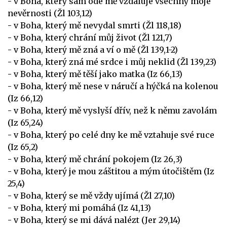
- v Boha, který sám ode mě vzdaluje všechny moje
nevěrnosti (Žl 103,12)
- v Boha, který mě nevydal smrti (Žl 118,18)
- v Boha, který chrání můj život (Žl 121,7)
- v Boha, který mě zná a ví o mě (Žl 139,1-2)
- v Boha, který zná mé srdce i můj neklid (Žl 139,23)
- v Boha, který mě těší jako matka (Iz 66,13)
- v Boha, který mě nese v náručí a hýčká na kolenou
(Iz 66,12)
- v Boha, který mě vyslyší dřív, než k němu zavolám
(Iz 65,24)
- v Boha, který po celé dny ke mě vztahuje své ruce
(Iz 65,2)
- v Boha, který mě chrání pokojem (Iz 26,3)
- v Boha, který je mou záštitou a mým útočištěm (Iz
25,4)
- v Boha, který se mě vždy ujímá (Žl 27,10)
- v Boha, který mi pomáhá (Iz 41,13)
- v Boha, který se mi dává nalézt (Jer 29,14)