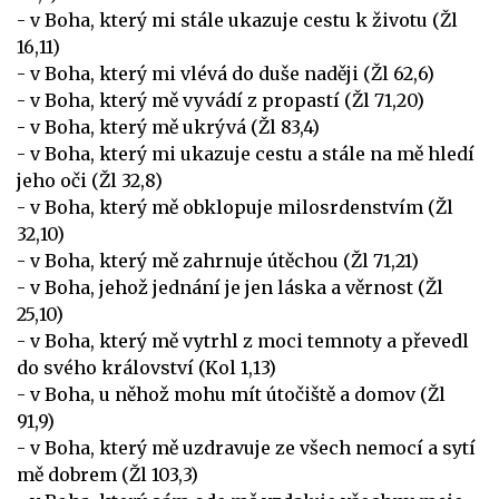
- v Boha, který mi stále ukazuje cestu k životu (Žl
16,11)
- v Boha, který mi vlévá do duše naději (Žl 62,6)
- v Boha, který mě vyvádí z propastí (Žl 71,20)
- v Boha, který mě ukrývá (Žl 83,4)
- v Boha, který mi ukazuje cestu a stále na mě hledí
jeho oči (Žl 32,8)
- v Boha, který mě obklopuje milosrdenstvím (Žl
32,10)
- v Boha, který mě zahrnuje útěchou (Žl 71,21)
- v Boha, jehož jednání je jen láska a věrnost (Žl
25,10)
- v Boha, který mě vytrhl z moci temnoty a převedl
do svého království (Kol 1,13)
- v Boha, u něhož mohu mít útočiště a domov (Žl
91,9)
- v Boha, který mě uzdravuje ze všech nemocí a sytí
mě dobrem (Žl 103,3)