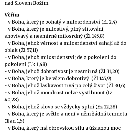
nad Slovem Božím.
Věřím
- v Boha, který je bohatý v milosrdenství (Ef 2,4)
- v Boha, který je milostivý, plný slitování,
shovívavý a nesmírně milosrdný (Žl 145,8)
- v Boha, jehož věrnost a milosrdenství sahají až do
oblak (Žl 57,11)
- v Boha, jehož milosrdenství jde z pokolení do
pokolení (Lk 1,48)
- v Boha, jehož dobrotivost je nesmírná (Žl 31,20)
- v Boha, který je ke všem dobrotivý (Žl 145,9)
- v Boha, jehož laskavost trvá po celý život (Žl 30,6)
- v Boha, jehož moudrost nelze vystihnout (Iz
40,28)
- v Boha, jehož slovo se vždycky splní (Ez 12,28)
- v Boha, který je světlo a není v něm žádná temnota
(1Jan 1,5)
- v Boha, který má obrovskou sílu a úžasnou moc