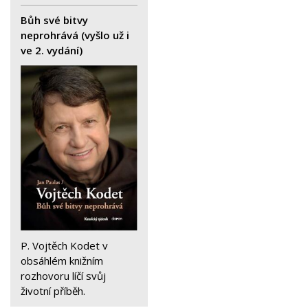
Bůh své bitvy
neprohrává (vyšlo už i
ve 2. vydání)
P. Vojtěch Kodet v
obsáhlém knižním
rozhovoru líčí svůj
životní příběh.