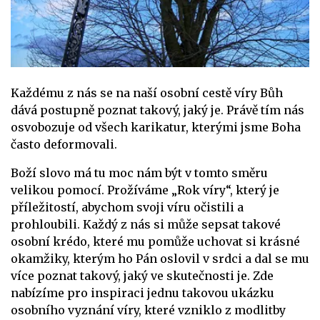
Každému z nás se na naší osobní cestě víry Bůh
dává postupně poznat takový, jaký je. Právě tím nás
osvobozuje od všech karikatur, kterými jsme Boha
často deformovali.
Boží slovo má tu moc nám být v tomto směru
velikou pomocí. Prožíváme „Rok víry“, který je
příležitostí, abychom svoji víru očistili a
prohloubili. Každý z nás si může sepsat takové
osobní krédo, které mu pomůže uchovat si krásné
okamžiky, kterým ho Pán oslovil v srdci a dal se mu
více poznat takový, jaký ve skutečnosti je. Zde
nabízíme pro inspiraci jednu takovou ukázku
osobního vyznání víry, které vzniklo z modlitby