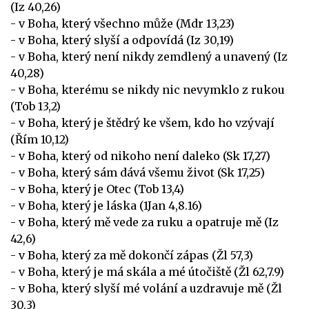
(Iz 40,26)
- v Boha, který všechno může (Mdr 13,23)
- v Boha, který slyší a odpovídá (Iz 30,19)
- v Boha, který není nikdy zemdlený a unavený (Iz
40,28)
- v Boha, kterému se nikdy nic nevymklo z rukou
(Tob 13,2)
- v Boha, který je štědrý ke všem, kdo ho vzývají
(Řím 10,12)
- v Boha, který od nikoho není daleko (Sk 17,27)
- v Boha, který sám dává všemu život (Sk 17,25)
- v Boha, který je Otec (Tob 13,4)
- v Boha, který je láska (1Jan 4,8.16)
- v Boha, který mě vede za ruku a opatruje mě (Iz
42,6)
- v Boha, který za mě dokončí zápas (Žl 57,3)
- v Boha, který je má skála a mé útočiště (Žl 62,7.9)
- v Boha, který slyší mé volání a uzdravuje mě (Žl
30,3)