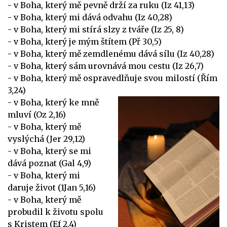
- v Boha, který mě pevně drží za ruku (Iz 41,13)
- v Boha, který mi dává odvahu (Iz 40,28)
- v Boha, který mi stírá slzy z tváře (Iz 25, 8)
- v Boha, který je mým štítem (Př 30,5)
- v Boha, který mě zemdlenému dává sílu (Iz 40,28)
- v Boha, který sám urovnává mou cestu (Iz 26,7)
- v Boha, který mě ospravedlňuje svou milostí (Řím
3,24)
- v Boha, který ke mně
mluví (Oz 2,16)
- v Boha, který mě
vyslýchá (Jer 29,12)
- v Boha, který se mi
dává poznat (Gal 4,9)
- v Boha, který mi
daruje život (1Jan 5,16)
- v Boha, který mě
probudil k životu spolu
s Kristem (Ef 2,4)