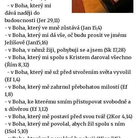
- v Boha, který mi
dává naději do
budoucnosti (Jer 29,11)
- v Boha, který ve mně zůstává (Jan 15,4)
- v Boha, který mi dá vše, oč budu prosit ve jménu
Ježíšově (Jan15,16)
- v Boha, v němž žiji, pohybuji se a jsem (Sk 17,28)
- v Boha, který mi spolu s Kristem daroval všechno
(Řím 8,32)
- v Boha, který mě už před stvořením světa vyvolil
(Ef 1,4)
- v Boha, který mě zahrnul přebohatou milostí (Ef
1,8)
- v Boha, ke kterému smím přistupovat svobodně a
s důvěrou (Ef 3,12)
- v Boha, který mě postaví před svou tvář (2Kor 4,14)
- v Boha, který mě povolal, abych žil spolu s ním
(1Sol 5,10)