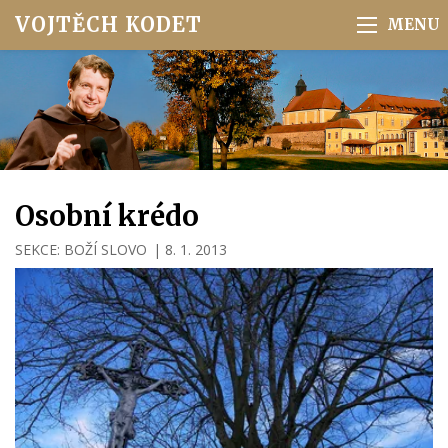
VOJTĚCH KODET
Osobní krédo
SEKCE:
BOŽÍ SLOVO
|
8. 1. 2013