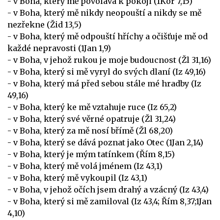
- v Boha, který mě povolává k pokoji (1Kor 7,15)
- v Boha, který mě nikdy neopouští a nikdy se mě
nezřekne (Žid 13,5)
- v Boha, který mě odpouští hříchy a očišťuje mě od
každé nepravosti (1Jan 1,9)
- v Boha, v jehož rukou je moje budoucnost (Žl 31,16)
- v Boha, který si mě vyryl do svých dlaní (Iz 49,16)
- v Boha, který má před sebou stále mé hradby (Iz
49,16)
- v Boha, který ke mě vztahuje ruce (Iz 65,2)
- v Boha, který své věrné opatruje (Žl 31,24)
- v Boha, který za mě nosí břímě (Žl 68,20)
- v Boha, který se dává poznat jako Otec (1Jan 2,14)
- v Boha, který je mým tatínkem (Řím 8,15)
- v Boha, který mě volá jménem (Iz 43,1)
- v Boha, který mě vykoupil (Iz 43,1)
- v Boha, v jehož očích jsem drahý a vzácný (Iz 43,4)
- v Boha, který si mě zamiloval (Iz 43,4; Řím 8,37;1Jan
4,10)