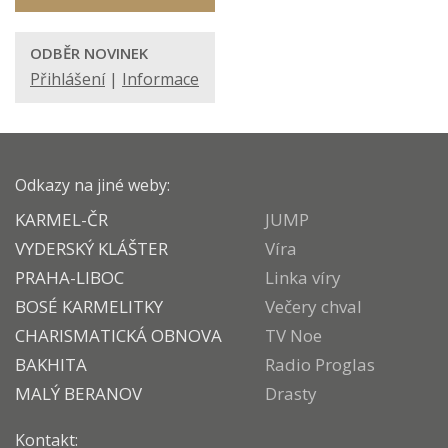
ODBĚR NOVINEK
Přihlášení
|
Informace
Odkazy na jiné weby:
KARMEL-ČR
JUMP
VYDERSKÝ KLÁŠTER
Víra
PRAHA-LIBOC
Linka víry
BOSÉ KARMELITKY
Večery chval
CHARISMATICKÁ OBNOVA
TV Noe
BAKHITA
Radio Proglas
MALÝ BERANOV
Drasty
Kontakt: