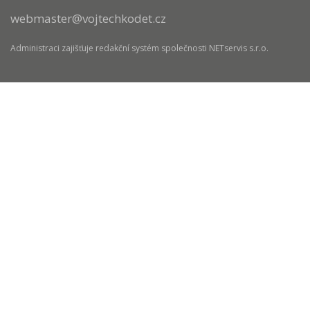
webmaster@vojtechkodet.cz
Administraci zajišťuje
redakční systém
společnosti
NETservis s.r.o.