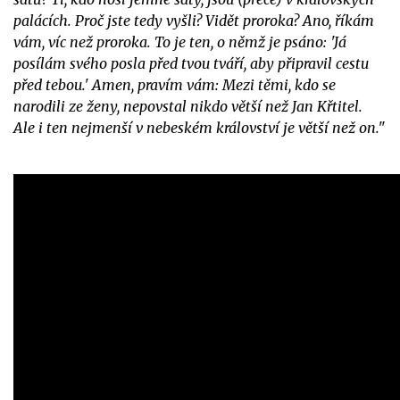
palácích. Proč jste tedy vyšli? Vidět proroka? Ano, říkám
vám, víc než proroka. To je ten, o němž je psáno: 'Já
posílám svého posla před tvou tváří, aby připravil cestu
před tebou.' Amen, pravím vám: Mezi těmi, kdo se
narodili ze ženy, nepovstal nikdo větší než Jan Křtitel.
Ale i ten nejmenší v nebeském království je větší než on."