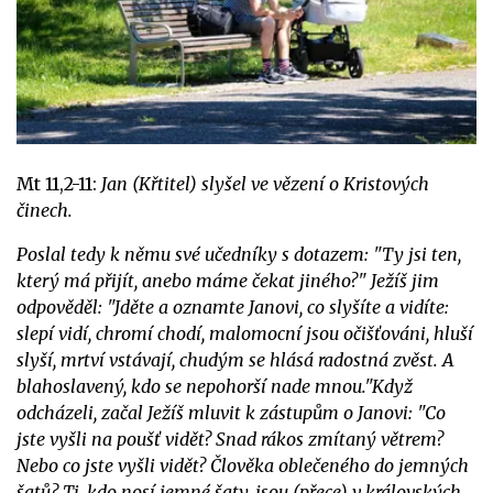
Mt 11,2-11:
Jan (Křtitel) slyšel ve vězení o Kristových
činech.
Poslal tedy k němu své učedníky s dotazem: "Ty jsi ten,
který má přijít, anebo máme čekat jiného?"
Ježíš jim
odpověděl: "Jděte a oznamte Janovi, co slyšíte a vidíte:
slepí vidí, chromí chodí, malomocní jsou očišťováni, hluší
slyší, mrtví vstávají, chudým se hlásá radostná zvěst. A
blahoslavený, kdo se nepohorší nade mnou."
Když
odcházeli, začal Ježíš mluvit k zástupům o Janovi: "Co
jste vyšli na poušť vidět? Snad rákos zmítaný větrem?
Nebo co jste vyšli vidět? Člověka oblečeného do jemných
šatů? Ti, kdo nosí jemné šaty, jsou (přece) v královských