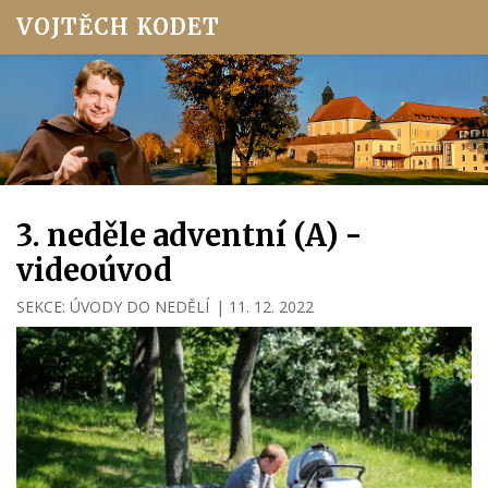
VOJTĚCH KODET
3. neděle adventní (A) -
videoúvod
SEKCE:
ÚVODY DO NEDĚLÍ
|
11. 12. 2022