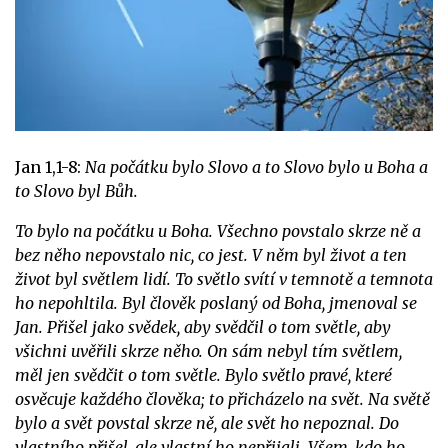
Jan 1,1-8:
Na počátku bylo Slovo a to Slovo bylo u Boha a
to Slovo byl Bůh.
To bylo na počátku u Boha. Všechno povstalo skrze ně a
bez něho nepovstalo nic, co jest. V něm byl život a ten
život byl světlem lidí. To světlo svítí v temnotě a temnota
ho nepohltila.
Byl člověk poslaný od Boha, jmenoval se
Jan. Přišel jako svědek, aby svědčil o tom světle, aby
všichni uvěřili skrze něho. On sám nebyl tím světlem,
měl jen svědčit o tom světle. Bylo světlo pravé, které
osvěcuje každého člověka; to přicházelo na svět. Na světě
bylo a svět povstal skrze ně, ale svět ho nepoznal. Do
vlastního přišel, ale vlastní ho nepřijali. Všem, kdo ho