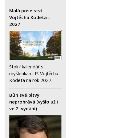
Malá poselství
Vojtěcha Kodeta -
2027
Stolní kalendář s
myšlenkami P. Vojtěcha
Kodeta na rok 2027.
Bůh své bitvy
neprohrává (vyšlo už i
ve 2. vydání)