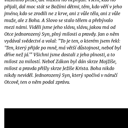
přijali, dal moc stát se Božími dětmi, těm, kdo věří v jeho
jméno, kdo se zrodili ne z krve, ani z vůle těla, ani z vůle
muže, ale z Boha. A Slovo se stalo tělem a přebývalo
mezi námi. Viděli jsme jeho slávu, slávu, jakou má od
Otce jednorozený Syn, plný milosti a pravdy. Jan o něm
vydával svědectví a volal: "To je ten, o kterém jsem řekl:
'Ten, který přijde po mně, má větší důstojnost, neboť byl
dříve než já.'" Všichni jsme dostali z jeho plnosti, a to
milost za milostí. Neboť Zákon byl dán skrze Mojžíše,
milost a pravda přišly skrze Ježíše Krista. Boha nikdo
nikdy neviděl. Jednorozený Syn, který spočívá v náručí
Otcově, ten o něm podal zprávu.