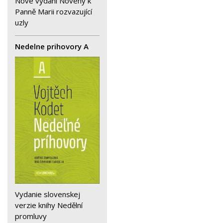
Nové vydání Novény k
Panně Marii rozvazující
uzly
Nedelne prihovory A
Vydanie slovenskej
verzie knihy Nedělní
promluvy