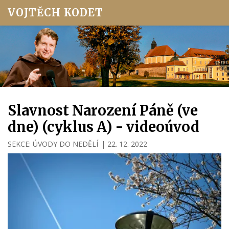
VOJTĚCH KODET
Slavnost Narození Páně (ve
dne) (cyklus A) - videoúvod
SEKCE:
ÚVODY DO NEDĚLÍ
|
22. 12. 2022