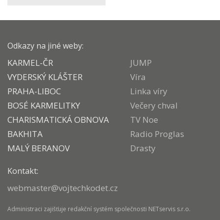
Odkazy na jiné weby:
KARMEL-ČR
JUMP
VYDERSKÝ KLÁŠTER
Víra
PRAHA-LIBOC
Linka víry
BOSÉ KARMELITKY
Večery chval
CHARISMATICKÁ OBNOVA
TV Noe
BAKHITA
Radio Proglas
MALÝ BERANOV
Drasty
Kontakt:
webmaster@vojtechkodet.cz
Administraci zajišťuje
redakční systém
společnosti
NETservis s.r.o.