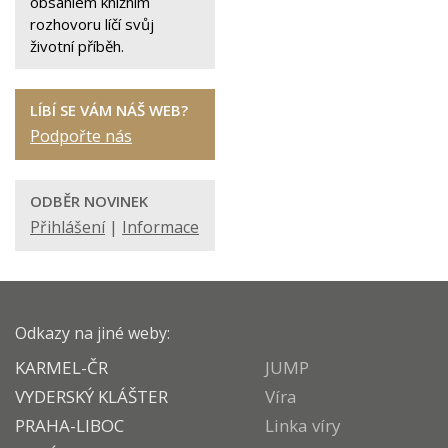
obsáhlém knižním
rozhovoru líčí svůj
životní příběh.
LÍBÍ SE VÁM NÁŠ WEB?
Podpořte nás
ODBĚR NOVINEK
Přihlášení
|
Informace
Odkazy na jiné weby:
KARMEL-ČR
JUMP
VYDERSKÝ KLÁŠTER
Víra
PRAHA-LIBOC
Linka víry