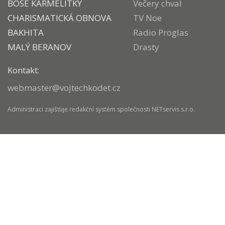
BOSÉ KARMELITKY
Večery chval
CHARISMATICKÁ OBNOVA
TV Noe
BAKHITA
Radio Proglas
MALÝ BERANOV
Drasty
Kontakt:
webmaster@vojtechkodet.cz
Administraci zajišťuje
redakční systém
společnosti
NETservis s.r.o.