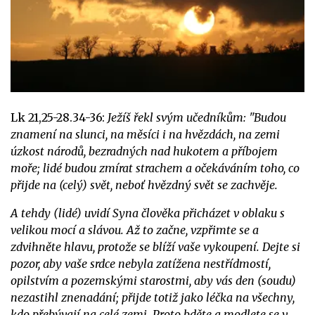
Lk 21,25-28.34-36:
Ježíš řekl svým učedníkům: "Budou
znamení na slunci, na měsíci i na hvězdách, na zemi
úzkost národů, bezradných nad hukotem a příbojem
moře; lidé budou zmírat strachem a očekáváním toho, co
přijde na (celý) svět, neboť hvězdný svět se zachvěje.
A tehdy (lidé) uvidí Syna člověka přicházet v oblaku s
velikou mocí a slávou. Až to začne, vzpřimte se a
zdvihněte hlavu, protože se blíží vaše vykoupení. Dejte si
pozor, aby vaše srdce nebyla zatížena nestřídmostí,
opilstvím a pozemskými starostmi, aby vás den (soudu)
nezastihl znenadání; přijde totiž jako léčka na všechny,
kdo přebývají na celé zemi. Proto bděte a modlete se v