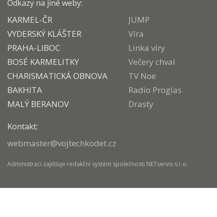
Odkazy na jiné weby:
KARMEL-ČR
JUMP
VYDERSKÝ KLÁŠTER
Víra
PRAHA-LIBOC
Linka víry
BOSÉ KARMELITKY
Večery chval
CHARISMATICKÁ OBNOVA
TV Noe
BAKHITA
Radio Proglas
MALÝ BERANOV
Drasty
Kontakt:
webmaster@vojtechkodet.cz
Administraci zajišťuje
redakční systém
společnosti
NETservis s.r.o.