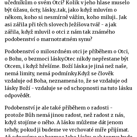
učedníkům o svém Otci? Kolik v jeho hlase muselo
být úžasu, úcty, lásky...tak, jako když mluvím o
někom, koho si nesmírně vážím, koho miluji.. Jak
asi zářila při těch slovech Ježíšova tvář - a jak
zářila, když mluvil o otci z nám tak známého
podobenství o marnotratném synu?
Podobenství o milosrdném otci je příběhem o Otci,
o Bohu, o bezmoci lásky.Otec nikdy nepřestane být
Otcem, i když hřešíme.
Boží láska je jiná než naše,
nemá limity, nemá podmínky.
Když
se člověk
vzdaluje od Boha, neznamená to, že se vzdaluje o
d
lásky
Boží - vzdaluje se od schopnosti na tuto lásku
odpovědět.
Podobenství je ale také příběhem o radosti -
protože
Bůh
nemá jinou radost, než radost z nás,
když stojíme o něho. A l
ásku můžeme dát jenom
tehdy, pokud ji budeme ve vrchovaté míře přijímat.