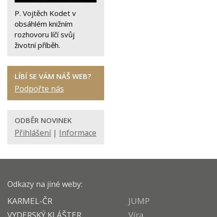
P. Vojtěch Kodet v
obsáhlém knižním
rozhovoru líčí svůj
životní příběh.
LÍBÍ SE VÁM NÁŠ WEB?
Podpořte nás
ODBĚR NOVINEK
Přihlášení
|
Informace
Odkazy na jiné weby:
KARMEL-ČR
JUMP
VYDERSKÝ KLÁŠTER
Víra