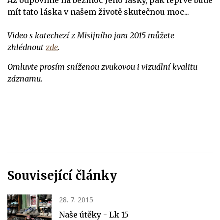
Až odpovíme na bezmoc Jeho lásky, pak teprve bude
mít tato láska v našem životě skutečnou moc...
Video s katechezí z Misijního jara 2015 můžete
zhlédnout
zde
.
Omluvte prosím sníženou zvukovou i vizuální kvalitu
záznamu.
Související články
28. 7. 2015
Naše útěky - Lk 15