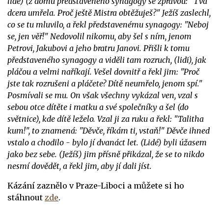
lidé) (z domu představeného synagogy se zprávou: "Tvá
dcera umřela. Proč ještě Mistra obtěžuješ?" Ježíš zaslechl,
co se tu mluvilo, a řekl představenému synagogy: "Neboj
se, jen věř!" Nedovolil nikomu, aby šel s ním, jenom
Petrovi, Jakubovi a jeho bratru Janovi. Přišli k tomu
představeného synagogy a viděli tam rozruch, (lidi), jak
pláčou a velmi naříkají. Vešel dovnitř a řekl jim: "Proč
jste tak rozrušeni a pláčete? Dítě neumřelo, jenom spí."
Posmívali se mu. On však všechny vykázal ven, vzal s
sebou otce dítěte i matku a své společníky a šel (do
světnice), kde dítě leželo. Vzal ji za ruku a řekl: "Talitha
kum!", to znamená: "Děvče, říkám ti, vstaň!" Děvče ihned
vstalo a chodilo - bylo jí dvanáct let. (Lidé) byli úžasem
jako bez sebe. (Ježíš) jim přísně přikázal, že se to nikdo
nesmí dovědět, a řekl jim, aby jí dali jíst.
Kázání zaznělo
v Praze-Liboci a
můžete si ho
stáhnout
zde
.