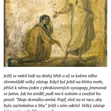
Ježíš se vrátil lodí na druhý břeh a už se kolem něho
shromáždil velký zástup. Když byl ještě na břehu moře,
přišel k němu jeden z představených synagogy, jmenoval
se Jairos. Jak ho uviděl, padl mu k nohám a snažně ho
prosil: "Moje dceruška umírá. Pojď, vlož na ni ruce, aby
byla zachráněna a žila." Ježíš s ním odešel. Velký zástup