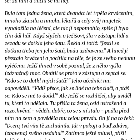
šel za ním a tlačili se na něj.
Byla tam jedna žena, která dvanáct let trpěla krvácením,
mnoho zkusila u mnoha lékařů a celý svůj majetek
vynaložila na léčení, ale nic jí nepomohlo, spíše jí bylo
čím dál hůř. Když slyšela o Ježíšovi, šla v zástupu lidí a
zezadu se dotkla jeho šatu. Řekla si totiž: "Jestli se
dotknu třeba jen jeho šatů, budu uzdravena." A hned jí
přestalo krvácení a pocítila na těle, že je ze svého neduhu
vyléčena. Ježíš ihned v sobě poznal, že z něho vyšla
(zázračná) moc. Obrátil se proto v zástupu a zeptal se:
"Kdo se to dotkl mých šatů?" Jeho učedníci mu
odpověděli: "Vidíš přece, jak se lidé na tebe tlačí, a ptáš
se: Kdo se mě to dotkl!" Ale Ježíš se rozhlížel, aby uviděl
tu, která to udělala. Tu přišla ta žena, celá ustrašená a
rozechvěná - věděla dobře, co se s ní stalo - padla před
ním na zem a pověděla mu celou pravdu. On jí na to řekl:
"Dcero, tvá víra tě zachránila. Jdi v pokoji a buď zdráva,
(zbavena) svého neduhu!" Zatímco ještě mluvil, přišli