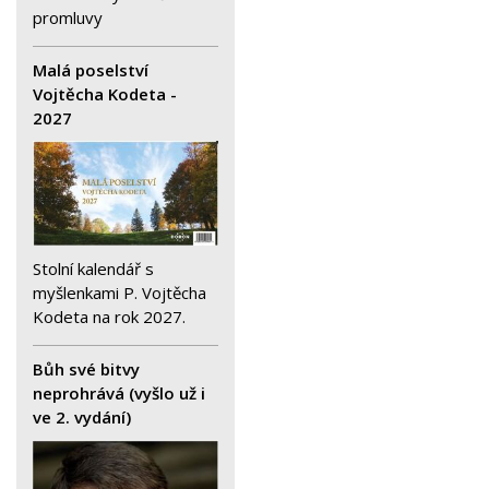
promluvy
Malá poselství
Vojtěcha Kodeta -
2027
Stolní kalendář s
myšlenkami P. Vojtěcha
Kodeta na rok 2027.
Bůh své bitvy
neprohrává (vyšlo už i
ve 2. vydání)